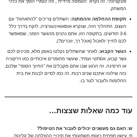
פונקציונלי. זה נקרא "העמסה מיידית", וזה לגמרי הופך את כללי
המשחק.
תקופת ההחלמה וההמתנה:
השתלים צריכים "להתאחות" עם
העצם. התהליך הזה, שנקרא אוסאואינטגרציה, לוקח בדרך כלל
3-6 חודשים. בתקופה הזו, אתם נהנים מהגשר הזמני, שמאפשר
לכם לחייך ולאכול (אוכל רך, זוכרים?).
הגשר הקבוע:
לאחר שהשתלים נקלטו באופן מלא, מכינים לכם
גשר קבוע, אסתטי ועמיד, שעשוי מחומרים איכותיים כמו זירקוניה
או חרסינה. זה הרגע שבו אתם מקבלים את "החיוך הסופי" שלכם,
כזה שילווה אתכם שנים רבות. זה כמו לסיים לבנות את בית
החלומות ולעבור לגור בו.
עוד כמה שאלות שצצות…
ש: האם גם מעשנים יכולים לעבור את הטיפול?
ת: עישון מפחית באופן משמעותי את סיכויי ההצלחה של קליטת