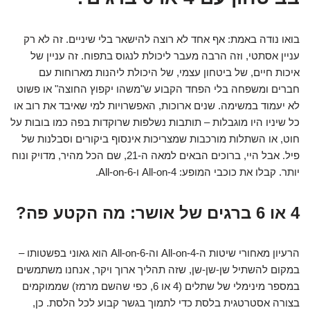
בואו נודה באמת: אף אחד לא רוצה להישאר בלי שיניים. זה לא רק
עניין אסתטי, וזה הרבה מעבר ליכולת לנגוס בתפוח. זה עניין של
איכות חיים, של ביטחון עצמי, של היכולת ליהנות מארוחות עם
חברים ומשפחה בלי הפחד הקבוע ש"משהו יקפוץ החוצה" או פשוט
לא יעמוד במשימה. שנים ארוכות, האפשרויות למי שאיבד את רוב או
כל שיניו היו מוגבלות – תותבות נשלפות שרוקדות בפה כמו בובות על
חוט, או השתלות מורכבות שמצריכות אינסוף ביקורים וסבלנות של
פיל. אבל היי, ברוכים הבאים למאה ה-21, שם הכל מהיר, מדויק ונוח
יותר. קבלו את כוכבי המופע: All-on-4 ו-All-on-6.
4 או 6 ברגים של אושר: מה הקטע פה?
הרעיון מאחורי שיטות ה-All-on-4 וה-All-on-6 הוא גאוני בפשטותו –
במקום להשתיל שן-שן-שן, שזה תהליך ארוך ויקר, אנחנו משתמשים
במספר מינימלי של שתלים (4 או 6, כפי שהשם מרמז) שממוקמים
בצורה אסטרטגית בלסת כדי לתמוך בגשר קבוע לכל הלסת. כן,