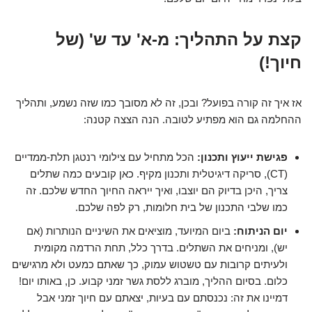
קצת על התהליך: מ-א' עד ש' (של
חיוך!)
אז איך זה קורה בפועל? ובכן, זה לא מסובך כמו שזה נשמע, ותהליך
ההחלמה גם הוא מפתיע לטובה. הנה הצצה קטנה:
פגישת ייעוץ ותכנון:
הכל מתחיל עם צילומי רנטגן תלת-ממדיים
(CT), סריקה דיגיטלית ותכנון מקיף. כאן קובעים כמה שתלים
צריך, היכן בדיוק הם יוצבו, ואיך ייראה החיוך החדש שלכם. זה
כמו שלבי התכנון של בית חלומות, רק לפה שלכם.
יום הניתוח:
ביום המיועד, מוציאים את השיניים הנותרות (אם
יש), ומניחים את השתלים. בדרך כלל, תחת הרדמה מקומית
ולעיתים קרובות עם טשטוש עמוק, כך שאתם כמעט ולא מרגישים
כלום. בסיום ההליך, מוברג ללסת גשר זמני קבוע. כן, באותו יום!
דמיינו את זה: נכנסתם עם בעיות, יצאתם עם חיוך זמני אבל