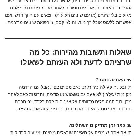
והדבר המדהים? במקרים רבים, אפשר לעזוב את המרפאה עם גשר
זמני כבר באותו יום, או ימים ספורים לאחר מכן. קראתם נכון: אתם
מגיעים בלי שיניים (או עם שיניים רעועות) ויוצאים עם חיוך חדש, ועם
אפשרות ללעוס אוכל רך מיד. זה לא קסם, זו רפואת שיניים מודרנית.
שאלות ותשובות מהירות: כל מה
שרציתם לדעת ולא העזתם לשאול!
ש: האם זה כואב?
ת: ובכן, זו פעולה כירורגית. כאב מסוים צפוי, אבל עם הרדמה
מקומית יעילה (ולא פעם גם טשטוש או סדציה) ותרופות כאב לאחר
מכן, רוב המטופלים מדווחים על אי-נוחות קלה בלבד. זה הרבה
פחות דרמטי ממה שאתם מדמיינים, ובוודאי שווה את התוצאה.
ש: כמה זמן מחזיקים השתלים?
ת: אם אתם שומרים על היגיינה אוראלית מצוינת ומגיעים לבדיקות