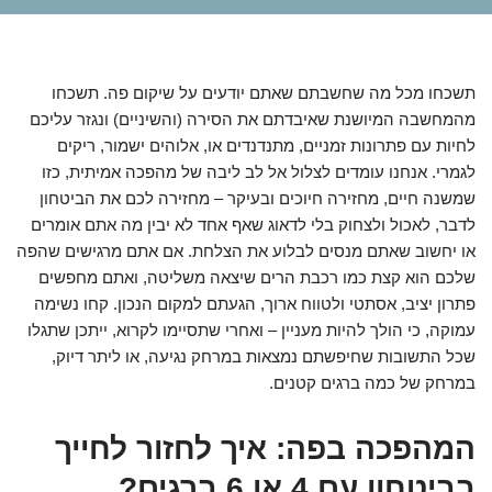
תשכחו מכל מה שחשבתם שאתם יודעים על שיקום פה. תשכחו
מהמחשבה המיושנת שאיבדתם את הסירה (והשיניים) ונגזר עליכם
לחיות עם פתרונות זמניים, מתנדנדים או, אלוהים ישמור, ריקים
לגמרי. אנחנו עומדים לצלול אל לב ליבה של מהפכה אמיתית, כזו
שמשנה חיים, מחזירה חיוכים ובעיקר – מחזירה לכם את הביטחון
לדבר, לאכול ולצחוק בלי לדאוג שאף אחד לא יבין מה אתם אומרים
או יחשוב שאתם מנסים לבלוע את הצלחת. אם אתם מרגישים שהפה
שלכם הוא קצת כמו רכבת הרים שיצאה משליטה, ואתם מחפשים
פתרון יציב, אסתטי ולטווח ארוך, הגעתם למקום הנכון. קחו נשימה
עמוקה, כי הולך להיות מעניין – ואחרי שתסיימו לקרוא, ייתכן שתגלו
שכל התשובות שחיפשתם נמצאות במרחק נגיעה, או ליתר דיוק,
במרחק של כמה ברגים קטנים.
המהפכה בפה: איך לחזור לחייך
בביטחון עם 4 או 6 ברגים?