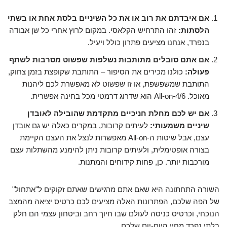
אם איבדתם את רוב או את כל השיניים בלסת אחת או בשתי
הלסתות:
זהו התרחיש הקלאסי. במקום לרוץ אחרי כל שן אבודה
בנפרד, אנחנו מציעים פתרון כולל ויעיל.
אם אתם סובלים מתותבות נשלפות שפשוט מסרבות לשתף
פעולה:
כולנו מכירים את הסיפור – התותבת שקופצת בזמן צחוק,
התותבת שמשפשפת, או זו שפשוט לא מאפשרת לכם ליהנות
מאוכל. All-on-4/6 הוא שדרוג דרמטי מכל בחינה אפשרית.
אם יש לכם מחלת חניכיים מתקדמת שהובילה לאובדן
שיניים משמעותי:
לעיתים קרובות, במקרים כאלה יש גם אובדן
עצם, אבל שיטות ה-All-on מאפשרות לנצל את העצם הקיימת
בצורה אופטימלית, ולעיתים קרובות ניתן להימנע מהשתלות עצם
מורכבות יותר. כן, פחות קידוחים והמתנות.
השורה התחתונה היא שאם אתם מרגישים שאתם זקוקים ל"אתחול"
של הפה שלכם, הפתרונות האלה מציעים לכם כרטיס יציאה מהמצב
הנוכחי, וכרטיס כניסה לעולם שבו חיוך רחב וביטחון עצמי הם חלק
בלתי נפרד מחיי היום-יום שלכם.