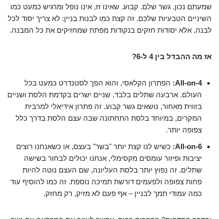
שמעתם נכון. גשר שלם. קבוע. שאינו זז, אינו נופל ומרגיש כמעט כמו
השיניים הטבעיות שלכם. זה קצת כמו לבנות בניין: לא צריך יסוד לכל
לבנה, אלא יסודות חזקים בנקודות מפתח שמחזיקים את כל המבנה.
אז מה ההבדל בין 4 ל-6?
All-on-4:
הפתרון הקלאסי, והוא הפך לסטנדרט כמעט בכל
העולם. ארבעה שתלים בלבד, שניים ישרים בקדמת הלסת ושניים
בזווית מאחור, נושאים גשר קבוע. זה פתרון אידיאלי למרבית
המקרים, במיוחד בלסת התחתונה שבה עצם הלסת בדרך כלל
צפופה יותר.
All-on-6:
כשיש לנו קצת יותר "בשר" בעצם, או כשאנחנו רוצים
יציבות ופיזור עומסים מקסימלי, אנחנו יכולים לבחור בשישה
שתלים. זה נפוץ יותר בלסת העליונה, שם העצם נוטה להיות
פחות צפופה ולפעמים דורשת תמיכה נוספת. זה כמו להוסיף עוד
כמה עמודי תמך לבניין – אף פעם לא מזיק, רק מחזק.