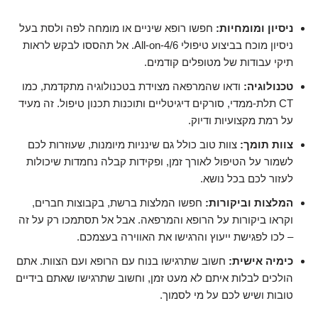
ניסיון ומומחיות:
חפשו רופא שיניים או מומחה לפה ולסת בעל
ניסיון מוכח בביצוע טיפולי All-on-4/6. אל תהססו לבקש לראות
תיקי עבודות של מטופלים קודמים.
טכנולוגיה:
ודאו שהמרפאה מצוידת בטכנולוגיה מתקדמת, כמו
CT תלת-ממדי, סורקים דיגיטליים ותוכנות תכנון טיפול. זה מעיד
על רמת מקצועיות ודיוק.
צוות תומך:
צוות טוב כולל גם שינניות מיומנות, שעוזרות לכם
לשמור על הטיפול לאורך זמן, ופקידות קבלה נחמדות שיכולות
לעזור לכם בכל נושא.
המלצות וביקורות:
חפשו המלצות ברשת, בקבוצות חברים,
וקראו ביקורות על הרופא והמרפאה. אבל אל תסתמכו רק על זה
– לכו לפגישת ייעוץ והרגישו את האווירה בעצמכם.
כימיה אישית:
חשוב שתרגישו בנוח עם הרופא ועם הצוות. אתם
הולכים לבלות איתם לא מעט זמן, וחשוב שתרגישו שאתם בידיים
טובות ושיש לכם על מי לסמוך.