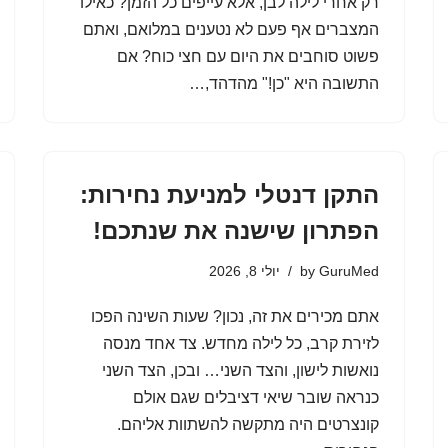
רק אחרי לילה לבן, אלא עייפים כל הזמן? כאילו
המצברים אף פעם לא נטענים במלואם, ואתם
פשוט סוחבים את היום עם חצי כוח? אם
התשובה היא "כן!" מהדהד,…
התקן דנטלי למניעת נחירות:
הפתרון שישנה את שנתכם!
GuruMed
by
יולי 8, 2026
אתם מכירים את זה, נכון? שעות השינה הפכו
לזירת קרב, כל לילה מחדש. צד אחד מנסה
נואשות לישון, והצד השני… ובכן, הצד השני
כנראה שובר שיאי דציבלים שגם אולם
קונצרטים היה מתקשה להשתוות אליהם.