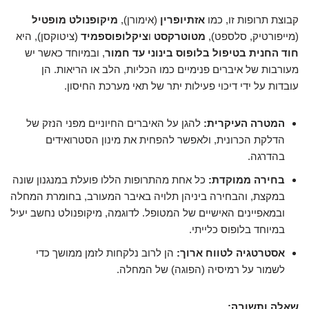
קבוצת תרופות זו, כמו
אזתיופרין
(אימורן),
מיקופנולט מופטיל
(מייפורטיק, סלספט),
מטוטרקסט
ו
ציקלופוספמיד
(ציטוקסן), היא
חוד החנית בטיפול בלופוס בינוני עד חמור
, ובמיוחד כאשר יש
מעורבות של איברים פנימיים כמו הכליות, הלב או הריאות. הן
עובדות על ידי דיכוי פעילות יתר של תאי מערכת החיסון.
המטרה העיקרית:
להגן על האיברים החיוניים מפני הנזק של
הדלקת הכרונית, ולאפשר להפחית את מינון הסטרואידים
בהדרגה.
בחירה ממוקדת:
כל אחת מהתרופות הללו פועלת במנגנון שונה
במקצת, והבחירה ביניהן תלויה באיבר המעורב, בחומרת המחלה
ובמאפיינים האישיים של המטופל. לדוגמה, מיקופנולט נחשב יעיל
במיוחד בלופוס כלייתי.
אסטרטגיה לטווח ארוך:
הן לרוב נלקחות לזמן ממושך כדי
לשמור על רמיסיה (הפוגה) של המחלה.
שאלה ותשובה: