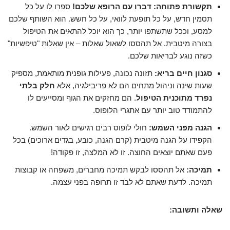
תקשורת פתוחה:
דברו עם הרופא שלכם!
ספרו לו על כל
תסמין חדש, על כל תופעת לוואי, על כל חשש. הוא השותף שלכם
למסע, וככל שתשתפו יותר, כך הוא יוכל להתאים את הטיפול
בצורה מיטבית. אל תהססו לשאול שאלות – אין שאלות "טיפשיות"
כשזה נוגע לבריאות שלכם.
סגנון חיים בריא:
תזונה נכונה, פעילות גופנית מותאמת, מספיק
שעות שינה וניהול מתחים הם לא פריבילגיה, אלא
חלק בלתי
נפרד מתוכנית הטיפול
. הם מחזקים את הגוף ומסייעים לו
להתמודד טוב יותר עם אתגרי הלופוס.
הגנה מפני השמש:
חולי לופוס רבים רגישים לאור השמש.
הקפידו על הגנה מיטבית (קרם הגנה, כובע, בגדים ארוכים) בכל
פעם שאתם יוצאים החוצה. זו לא המלצה, זו פקודה!
תמיכה:
אל תהססו לבקש תמיכה מחברים, משפחה או קבוצות
תמיכה. לדעת שאתם לא לבד זו תרופה בפני עצמה.
שאלה ותשובה: