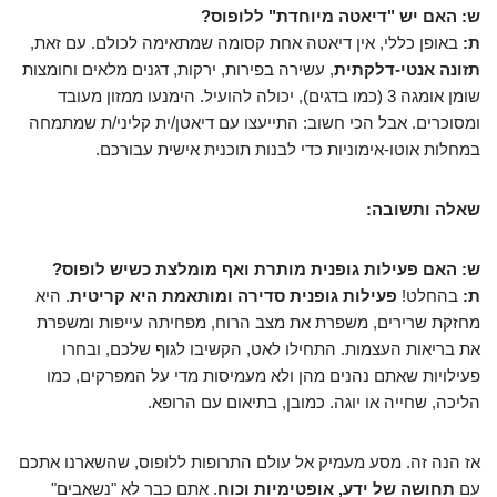
ש: האם יש "דיאטה מיוחדת" ללופוס?
ת:
באופן כללי, אין דיאטה אחת קסומה שמתאימה לכולם. עם זאת,
תזונה אנטי-דלקתית
, עשירה בפירות, ירקות, דגנים מלאים וחומצות
שומן אומגה 3 (כמו בדגים), יכולה להועיל. הימנעו ממזון מעובד
ומסוכרים. אבל הכי חשוב: התייעצו עם דיאטן/ית קליני/ת שמתמחה
במחלות אוטו-אימוניות כדי לבנות תוכנית אישית עבורכם.
שאלה ותשובה:
ש: האם פעילות גופנית מותרת ואף מומלצת כשיש לופוס?
ת:
בהחלט!
פעילות גופנית סדירה ומותאמת היא קריטית
. היא
מחזקת שרירים, משפרת את מצב הרוח, מפחיתה עייפות ומשפרת
את בריאות העצמות. התחילו לאט, הקשיבו לגוף שלכם, ובחרו
פעילויות שאתם נהנים מהן ולא מעמיסות מדי על המפרקים, כמו
הליכה, שחייה או יוגה. כמובן, בתיאום עם הרופא.
אז הנה זה. מסע מעמיק אל עולם התרופות ללופוס, שהשארנו אתכם
עם
תחושה של ידע, אופטימיות וכוח
. אתם כבר לא "נשאבים"