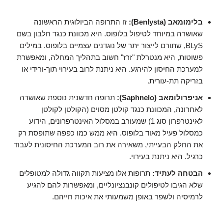
בלימומאב (Benlysta):
זו התרופה הביולוגית הראשונה
שאושרה במיוחד לטיפול בלופוס. היא מכוונת כנגד חלבון בשם
BLyS, שתורם לייצור יתר של נוגדנים עצמיים בלופוס. במילים
פשוטות, היא מנטרלת "זרז" חשוב בתהליך המחלה, ומאפשרת
למערכת החיסון להירגע. היא ניתנת לרוב בעירוי תוך-ורידי או
בזריקה תת-עורית.
אניפרולומאב (Saphnelo):
תרופה חדשנית נוספת שאושרה
לאחרונה, המכוונת כנגד קולטן מסוים (הקולטן לקולטן
לאינטרפרון סוג 1) שמעורב במסלול האינטרפרונים, הידוע
כמסלול פעיל מאוד בלופוס. היא ממש כמו כפפה שתופסת רק
את החלק הבעייתי, משאירה את רוב המערכת החיסונית לעבוד
כרגיל. היא ניתנת בעירוי.
הבטחה לעתיד:
תרופות אלו מציעות תקווה גדולה למטופלים
שלא הגיבו לטיפולים קונבנציונליים, ומאפשרות להם להגיע
לרמיסיה ולשפר באופן משמעותי את איכות חייהם.