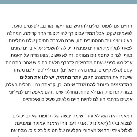
החיים עם לופוס יכולים להרגיש כמו ריקוד מורכב, לפעמים סוער,
לפעמים שקט, אבל תמיד עם צורך להיות צעד אחד קדימה. המחלה
האוטו-אימונית המסתורית הזו, שבה מערכת החיסון שלנו מחליטה
לצאת למלחמת אזרחים פנימית, יכולה להשפיע על איברים שונים
בגוף ולגרום לתסמינים מגוונים. זה לא פשוט, בואו נודה על האמת.
אבל רגע לפני שאתם מתחילים לדפדף הלאה בחיפוש אחרי פתרונות
קסם (שלא קיימים, בואו נהיה ריאליים), תנו לי לספר לכם משהו
שישנה את התמונה:
היום, יותר מתמיד, יש לנו את הכלים
המדהימים ביותר להתמודד איתה
. כן, קראתם נכון. הכלים האלה,
בצורת תרופות, הם לא פחות מחוללי שינוי, והם מאפשרים למיליוני
אנשים ברחבי העולם לחיות חיים מלאים, פעילים ואיכותיים.
המאמר הזה הוא לא עוד רשימה יבשה של תרופות שאתם יכולים
למצוא בגוגל (תאמינו לי, אני יודע). זוהי הזמנה עמוקה ומעניינת
לצלול איתי יחד אל מאחורי הקלעים של הטיפול בלופוס. נגלה את