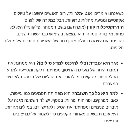
כשאנחנו אומרים "אנטי-מלריות", רוב האנשים יחשבו על טיולים
אקזוטיים ומניעת מחלות טרופיות. אבל במקרה של לופוס,
הידרוקסיכלורוקווין
(מוכרת גם בשם המסחרי פלקווניל) היא לא
פחות מגיבורה סמויה. היא נמצאת בשימוש כבר עשרות שנים,
והוכיחה את עצמה כבעלת מגוון רחב של השפעות חיוביות על מחלת
הלופוס.
איך היא עובדת (בלי להיכנס למדע טילים)?
היא ממתנת את
תגובת היתר של מערכת החיסון, מפחיתה דלקת ומסייעת למנוע
התלקחויות. זה קצת כמו להוריד את הווליום של הרעש הלא רצוי
במערכת.
למה היא כל כך חשובה?
היא מפחיתה תסמינים כמו עייפות,
כאבי מפרקים, ופריחות עוריות. בנוסף, יש לה השפעה מגנה על
איברים פנימיים ומפחיתה את הסיכון לקרישי דם. במילים אחרות,
היא עובדת בשקט מאחורי הקלעים כדי לשמור עליכם יציבים
ובריאים.