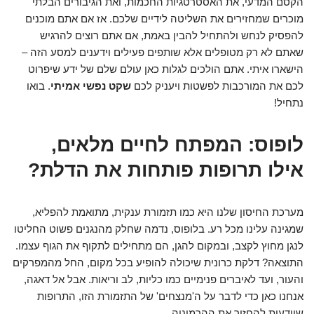
הקסם המדעי, את האסטרטגיות החכמות, ואת הגיבורים הבלתי
מוכרים שמחזירים את השליטה לידיים שלכם. אז אם אתם מוכנים
להפסיק לנחש ולהתחיל להבין באמת, אם אתם רוצים להרגיש
שאתם לא רק מטופלים אלא שותפים פעילים וידענים למסע הזה –
הישארו איתי. אתם הולכים לגלות כאן עולם שלם של ידע שיפרוט
לכם את המורכבות לפשטות ויעניק לכם
שקט נפשי אמיתי
. בואו
נתחיל!
לופוס: המפתח לחיים מלאים,
אילו תרופות פותחות את הדלת?
מערכת החיסון שלנו היא כמו תזמורת ענקית, מתואמת להפליא,
שמגינה עלינו מכל רע. בלופוס, נדמה שחלק מהנגנים פשוט החליטו
לנגן מחוץ לקצב, ובמקום להגן, הם מתחילים לתקוף את הגוף עצמו.
התוצאה? דלקת כרונית שיכולה להופיע בכל מקום, החל מהמפרקים
והעור, ועד לאיברים פנימיים כמו כליות, לב וריאות. אבל אל דאגה,
אנחנו כאן כדי לדבר על ה'מנצחים' של התזמורת הזו, התרופות
שיודעות להחזיר את ההרמוניה.