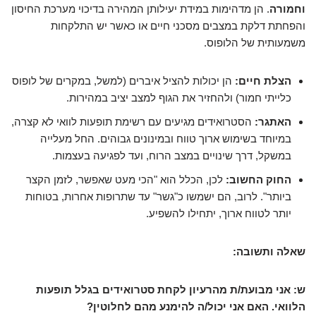
וחמורה
. הן מדהימות במידת יעילותן המהירה בדיכוי מערכת החיסון
והפחתת דלקת במצבים מסכני חיים או כאשר יש התלקחות
משמעותית של הלופוס.
הצלת חיים:
הן יכולות להציל איברים (למשל, במקרים של לופוס
כלייתי חמור) ולהחזיר את הגוף למצב יציב במהירות.
האתגר:
הסטרואידים מגיעים עם רשימת תופעות לוואי לא קצרה,
במיוחד בשימוש ארוך טווח ובמינונים גבוהים. החל מעלייה
במשקל, דרך שינויים במצב הרוח, ועד לפגיעה בעצמות.
החוק החשוב:
לכן, הכלל הוא "הכי מעט שאפשר, לזמן הקצר
ביותר". לרוב, הם ישמשו כ"גשר" עד שתרופות אחרות, בטוחות
יותר לטווח ארוך, יתחילו להשפיע.
שאלה ותשובה:
ש: אני מבועת/ת מהרעיון לקחת סטרואידים בגלל תופעות
הלוואי. האם אני יכול/ה להימנע מהם לחלוטין?