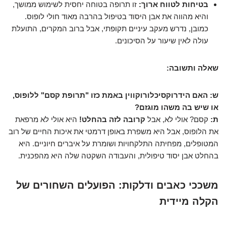
בטיחות לטווח ארוך:
זו תרופה בטוחה יחסית לשימוש ממושך,
והיא מהווה את אבן היסוד בטיפול בהרבה מאוד חולי לופוס.
כמובן, נדרש מעקב עיניים תקופתי, אבל ברוב המקרים, התועלת
עולה לאין שיעור על הסיכונים.
שאלה ותשובה:
ש: האם הידרוקסיכלורוקווין באמת כזו "תרופת קסם" ללופוס,
או שיש בה משהו מוגזם?
ת:
קסם? אולי לא, אבל
קרובה לזה בהחלט!
היא אולי לא מרפאת
את הלופוס, אבל היא משפרת באופן דרמטי את איכות החיים של רוב
המטופלים, מפחיתה התלקחויות ושומרת על איברים חיוניים. היא
בהחלט אבן יסוד טיפולית, והעבודה השקטה שלה היא מהפכנית.
משככי כאבים ודלקות: הפועלים השחורים של
הקלה מיידית