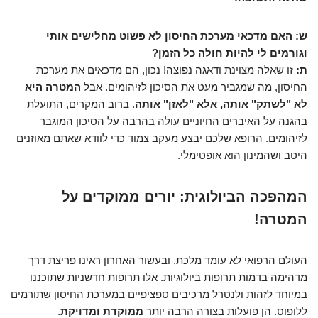
ש: האם מדכאי מערכת החיסון לא פשוט מחלישים אותי
וגורמים לי להיות חולה כל הזמן?
ת:
זו שאלה מצוינת ודאגה נפוצה! נכון, הם מדכאים את מערכת
החיסון, מה שמגביר מעט את הסיכון לזיהומים. אבל
המטרה היא
לא "לשתק" אותה, אלא "לאזן" אותה
. ברוב המקרים, התועלת
בהגנה על האיברים החיוניים עולה בהרבה על הסיכון המוגבר
לזיהומים. הרופא שלכם יבצע מעקב צמוד כדי לוודא שאתם מאוזנים
היטב ושהמינון הוא אופטימלי.
המהפכה הביולוגית: יורים ממוקדים על
המטרה!
העולם הרפואי לא עומד מלכת, ובעשור האחרון ראינו פריצת דרך
מדהימה בדמות תרופות ביולוגיות. אלו תרופות חדשניות שתוכננו
במיוחד לזהות ולנטרל מרכיבים ספציפיים במערכת החיסון שתורמים
ללופוס. הן פועלות בצורה הרבה יותר
ממוקדת ומדויקת
.