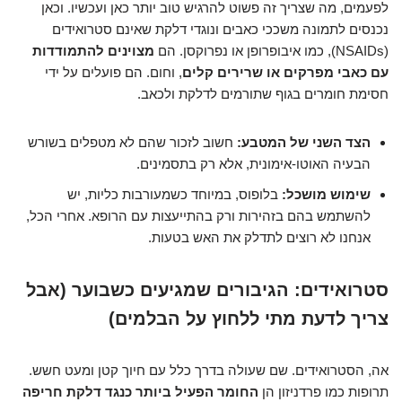
לפעמים, מה שצריך זה פשוט להרגיש טוב יותר כאן ועכשיו. וכאן
נכנסים לתמונה משככי כאבים ונוגדי דלקת שאינם סטרואידים
(NSAIDs), כמו איבופרופן או נפרוקסן. הם
מצוינים להתמודדות
עם כאבי מפרקים או שרירים קלים
, וחום. הם פועלים על ידי
חסימת חומרים בגוף שתורמים לדלקת ולכאב.
הצד השני של המטבע:
חשוב לזכור שהם לא מטפלים בשורש
הבעיה האוטו-אימונית, אלא רק בתסמינים.
שימוש מושכל:
בלופוס, במיוחד כשמעורבות כליות, יש
להשתמש בהם בזהירות ורק בהתייעצות עם הרופא. אחרי הכל,
אנחנו לא רוצים לתדלק את האש בטעות.
סטרואידים: הגיבורים שמגיעים כשבוער (אבל
צריך לדעת מתי ללחוץ על הבלמים)
אה, הסטרואידים. שם שעולה בדרך כלל עם חיוך קטן ומעט חשש.
תרופות כמו פרדניזון הן
החומר הפעיל ביותר כנגד דלקת חריפה