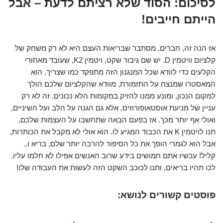
לסיכום: הסוד שלא רציתם לדעת – אבל
הייתם חייבים!
אז הנה זה, חברים. מסתבר שבריאות העצם היא לא רק משחק של
קלציום וויטמין D. יש שם גיבור שקט, ויטמין K2, שעובד מאחורי
הקלעים כדי לוודא שכל המנגנון הזה מתפקד כמו שצריך. הוא
המאסטרו שמנצח על התזמורת, מוודא שהקלציום שלכם הולך
למקום הנכון, ומונע ממנו להזיק במקומות הלא נכונים. זה לא רק
עניין של מניעת אוסטאופורוזיס, אלא גם הגנה על הלב ועל השיניים,
ואולי אף יותר מכך. אז בפעם הבאה שתחשבו על העצמות שלכם,
תנו לויטמין K את הכבוד המגיע לו. הוא אולי לא מקבל את הכותרות,
אבל הוא לגמרי הופך את כל הסיפור להרבה יותר שלם, בריא ו..
קליל! עכשיו אתם חמושים בידע שרוב האנשים אפילו לא חלמו עליו.
לכו תהיו בריאים, ותנו לכוכב השקט הזה לעשות את העבודה שלו!
פוסטים קשורים לנושא: