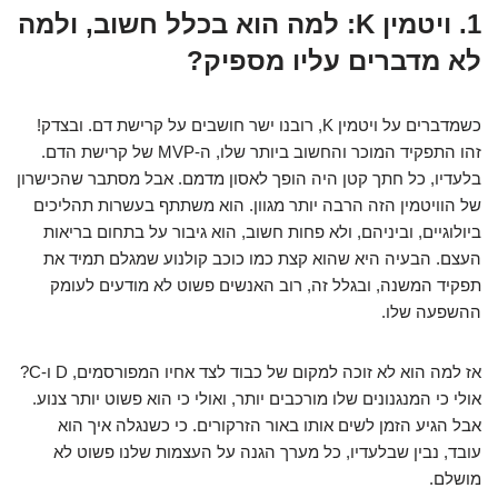
1. ויטמין K: למה הוא בכלל חשוב, ולמה
לא מדברים עליו מספיק?
כשמדברים על ויטמין K, רובנו ישר חושבים על קרישת דם. ובצדק!
זהו התפקיד המוכר והחשוב ביותר שלו, ה-MVP של קרישת הדם.
בלעדיו, כל חתך קטן היה הופך לאסון מדמם. אבל מסתבר שהכישרון
של הוויטמין הזה הרבה יותר מגוון. הוא משתתף בעשרות תהליכים
ביולוגיים, וביניהם, ולא פחות חשוב, הוא גיבור על בתחום בריאות
העצם. הבעיה היא שהוא קצת כמו כוכב קולנוע שמגלם תמיד את
תפקיד המשנה, ובגלל זה, רוב האנשים פשוט לא מודעים לעומק
ההשפעה שלו.
אז למה הוא לא זוכה למקום של כבוד לצד אחיו המפורסמים, D ו-C?
אולי כי המנגנונים שלו מורכבים יותר, ואולי כי הוא פשוט יותר צנוע.
אבל הגיע הזמן לשים אותו באור הזרקורים. כי כשנגלה איך הוא
עובד, נבין שבלעדיו, כל מערך הגנה על העצמות שלנו פשוט לא
מושלם.