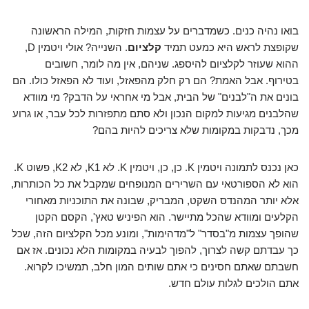
בואו נהיה כנים. כשמדברים על עצמות חזקות, המילה הראשונה
שקופצת לראש היא כמעט תמיד
קלציום
. השנייה? אולי ויטמין D,
ההוא שעוזר לקלציום להיספג. שניהם, אין מה לומר, חשובים
בטירוף. אבל האמת? הם רק חלק מהפאזל, ועוד לא הפאזל כולו. הם
בונים את ה"לבנים" של הבית, אבל מי אחראי על הדבק? מי מוודא
שהלבנים מגיעות למקום הנכון ולא סתם מתפזרות לכל עבר, או גרוע
מכך, נדבקות במקומות שלא צריכים להיות בהם?
כאן נכנס לתמונה ויטמין K. כן, כן, ויטמין K. לא K1, לא K2, פשוט K.
הוא לא הספורטאי עם השרירים המנופחים שמקבל את כל הכותרות,
אלא יותר המהנדס השקט, המבריק, שבונה את התוכניות מאחורי
הקלעים ומוודא שהכל מתיישר. הוא הפיניש טאץ', הקסם הקטן
שהופך עצמות מ"בסדר" ל"מדהימות", ומונע מכל הקלציום הזה, שכל
כך עבדתם קשה לצרוך, להפוך לבעיה במקומות הלא נכונים. אז אם
חשבתם שאתם חסינים כי אתם שותים המון חלב, תמשיכו לקרוא.
אתם הולכים לגלות עולם חדש.