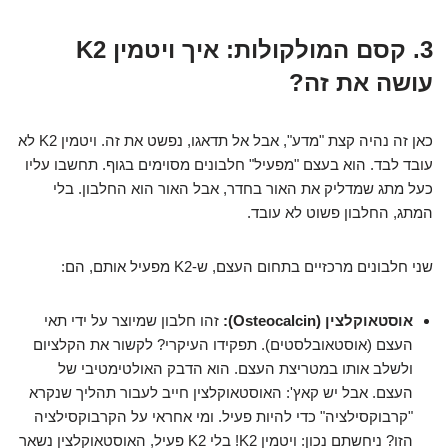
3. קסם המולקולות: איך ויטמין K2
עושה את זה?
כאן זה נהיה קצת "מדע", אבל אל תדאגו, נפשט את זה. ויטמין K2 לא
עובד לבד. הוא בעצם "מפעיל" חלבונים מסוימים בגוף. תחשבו עליו
כעל מתג שמדליק את האור בחדר, אבל האור הוא החלבון. בלי
המתג, החלבון פשוט לא עובד.
שני חלבונים מרכזיים בתחום העצם, ש-K2 מפעיל אותם, הם:
אוסטאוקלצין (Osteocalcin):
זהו חלבון שמיוצר על ידי תאי
העצם (אוסטאובלסטים). תפקידו העיקרי? לקשור את הקלציום
ולשלב אותו במטריצת העצם. הוא הדבק האולטימטיבי של
העצם. אבל יש קאץ': האוסטאוקלצין חייב לעבור תהליך שנקרא
"קרבוקסילציה" כדי להיות פעיל. ומי אחראי על הקרבוקסילציה
הזו? ניחשתם נכון: ויטמין K2! בלי K2 פעיל, האוסטאוקלצין נשאר