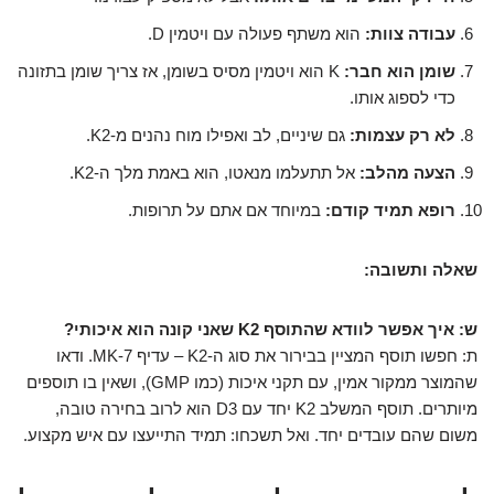
עבודה צוות:
הוא משתף פעולה עם ויטמין D.
שומן הוא חבר:
K הוא ויטמין מסיס בשומן, אז צריך שומן בתזונה
כדי לספוג אותו.
לא רק עצמות:
גם שיניים, לב ואפילו מוח נהנים מ-K2.
הצעה מהלב:
אל תתעלמו מנאטו, הוא באמת מלך ה-K2.
רופא תמיד קודם:
במיוחד אם אתם על תרופות.
שאלה ותשובה:
ש: איך אפשר לוודא שהתוסף K2 שאני קונה הוא איכותי?
ת: חפשו תוסף המציין בבירור את סוג ה-K2 – עדיף MK-7. ודאו
שהמוצר ממקור אמין, עם תקני איכות (כמו GMP), ושאין בו תוספים
מיותרים. תוסף המשלב K2 יחד עם D3 הוא לרוב בחירה טובה,
משום שהם עובדים יחד. ואל תשכחו: תמיד התייעצו עם איש מקצוע.