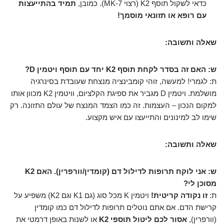
כדאי לשקול תוסף K2 (רצוי MK-7). כמובן,
תמיד בהתייעצות
עם רופא או תזונאי מוסמך!
שאלה ותשובה:
ש: האם זה בסדר לקחת תוסף K2 יחד עם תוסף ויטמין D?
ת: לגמרי! למעשה, זוהי קומבינציה מנצחת שעובדת בסינרגיה
מושלמת. ויטמין D מגביר את ספיגת הקלציום, וויטמין K2 מכוון אותו
למקום הנכון – העצמות. זה כמו הצמד המנצח של עולם התזונה. רק
שימו לב למינונים והתייעצו עם איש מקצוע.
שאלה ותשובה:
ש: אני לוקח תרופות לדילול דם (קומדין/וורפרין). האם K2
מסוכן לי?
ת:
זו נקודה קריטית!
ויטמין K מכל סוג (גם K1 וגם K2) משפיע על
קרישת הדם. אם אתם נוטלים תרופות לדילול דם כמו קומדין
(וורפרין),
אסור לכם ליטול תוספי K2
או לשנות באופן דרמטי את