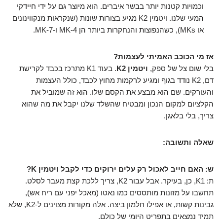
וכמויות קטנות יותר בבשר איברים. הוא מיוצר גם על ידי חיידקי
המעי שלנו. ויטמין K2 מגיע בצורות שונות (שנקראות מנקווינונים
או MKs), כשהנפוצות והנחקרות ביותר הן MK-4 ו-MK-7.
אז מי הכוכב האמיתי לעצמות?
בלי שום צל של ספק,
ויטמין K2
. בעוד K1 מתרכז בכבד לקרישת
דם, K2 נודד בגוף ומגיע לרקמות מחוץ לכבד, כולל העצמות
והעורקים. שם הוא מבצע את הקסם שלו. הוא זה שמוביל את
הקלציום למקום הנכון ומבטיח שהשלד שלנו יקבל את מה שהוא
צריך, בלי בלאגן.
שאלה ותשובה:
ש: האם חייב לאכול רק עלים ירוקים כדי לקבל ויטמין K?
ת: K1, כן, בעיקר. אבל עבור K2, צריך ללכת קצת מעבר לסלט.
תחשבו על מזונות מותססים כמו נאטו (מאכל יפני עם ריח אש),
גבינות קשות, או אפילו חלמון ביצה. אלה מקורות מצוינים ל-K2, שלא
תמיד נמצאים בתפריט היומי של כולם.