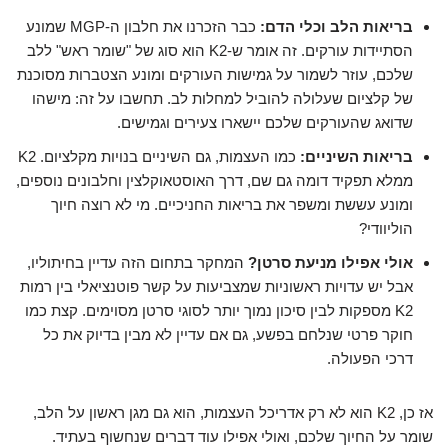
בריאות הלב וכלי הדם:
כבר הזכרנו את חלבון ה-MGP שמונע
הסתיידות עורקים. זה אומר ש-K2 הוא סוג של "שומר ראש" ללב
שלכם, עוזר לשמור על גמישות העורקים ומונע הצטברות מסוכנת
של קלציום שעלולה להוביל למחלות לב. תחשבו על זה: מישהו
שדואג שהעורקים שלכם יישארו צעירים וגמישים.
בריאות השיניים:
כמו העצמות, גם השיניים בנויות מקלציום. K2
ממלא תפקיד דומה גם שם, דרך האוסטאוקלצין וחלבונים נוספים,
ומונע עששת ומשפר את בריאות החניכיים. מי לא רוצה חיוך
הוליוודי?
אולי אפילו מניעת סרטן?
המחקר בתחום הזה עדיין בחיתוליו,
אבל יש עדויות ראשוניות שמצביעות על קשר פוטנציאלי בין רמות
K2 מספקות לבין סיכון נמוך יותר לסוגי סרטן מסוימים. קצת כמו
חוקר פרטי שנלחם בפשע, גם אם עדיין לא מבין בדיוק את כל
דרכי הפעולה.
אז כן, K2 הוא לא רק אדריכל העצמות, הוא גם מגן ראשון על הלב,
שומר על החיוך שלכם, ואולי אפילו עוד דברים שנחשוף בעתיד.