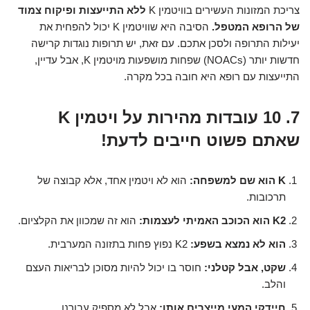
צריכת המזונות העשירים בוויטמין K
ללא התייעצות ופיקוח צמוד
של הרופא המטפל.
הסיבה היא שוויטמין K יכול להפחית את
יעילות התרופה ולסכן אתכם. עם זאת, יש תרופות נוגדות קרישה
חדשות יותר (NOACs) שפחות מושפעות מויטמין K, אבל עדיין,
התייעצות עם רופא היא חובה בכל מקרה.
7. 10 עובדות מהירות על ויטמין K
שאתם פשוט חייבים לדעת!
K הוא שם למשפחה:
הוא לא ויטמין אחד, אלא קבוצה של
תרכובות.
K2 הוא הכוכב האמיתי לעצמות:
הוא זה שמכוון את הקלציום.
הוא לא נמצא בשפע:
K2 נפוץ פחות בתזונה המערבית.
שקט, אבל קטלני:
חוסר בו יכול להיות מסוכן לבריאות העצם
והלב.
חיידקי המעי מייצרים אותו:
אבל לא מספיק עבורנו.