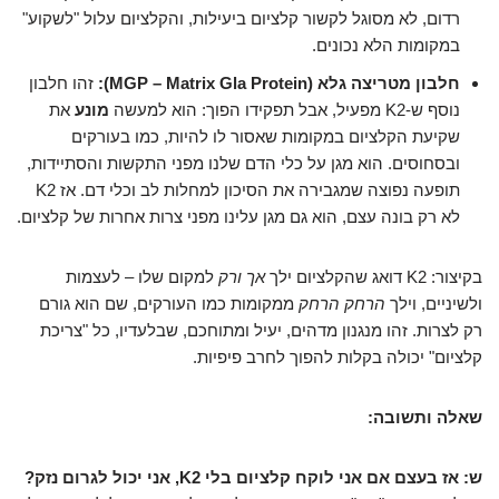
רדום, לא מסוגל לקשור קלציום ביעילות, והקלציום עלול "לשקוע"
במקומות הלא נכונים.
חלבון מטריצה גלא (MGP – Matrix Gla Protein):
זהו חלבון
נוסף ש-K2 מפעיל, אבל תפקידו הפוך: הוא למעשה
מונע
את
שקיעת הקלציום במקומות שאסור לו להיות, כמו בעורקים
ובסחוסים. הוא מגן על כלי הדם שלנו מפני התקשות והסתיידות,
תופעה נפוצה שמגבירה את הסיכון למחלות לב וכלי דם. אז K2
לא רק בונה עצם, הוא גם מגן עלינו מפני צרות אחרות של קלציום.
בקיצור: K2 דואג שהקלציום ילך
אך ורק
למקום שלו – לעצמות
ולשיניים, וילך
הרחק הרחק
ממקומות כמו העורקים, שם הוא גורם
רק לצרות. זהו מנגנון מדהים, יעיל ומתוחכם, שבלעדיו, כל "צריכת
קלציום" יכולה בקלות להפוך לחרב פיפיות.
שאלה ותשובה:
ש: אז בעצם אם אני לוקח קלציום בלי K2, אני יכול לגרום נזק?