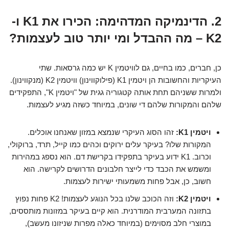
2. הדינמיקה המדהימה: הכירו את K1 ו-
K2 – מה ההבדל ומי יותר טוב לעצמות?
כן, חברים, כמו בחיים, גם לוויטמין K יש כמה גרסאות. שתי
העיקריות והחשובות הן ויטמין K1 (פילוקווינון) וויטמין K2 (מנקווינון).
ולמרות ששניהם תחת אותה קטגוריה גגית של "ויטמין K", התפקידים
שלהם והמקורות שלהם די שונים, במיוחד כשזה מגיע לעצמות.
ויטמין K1:
זהו הסוג העיקרי שנמצא במזון שאנחנו אוכלים.
המקורות שלו? בעיקר עלים ירוקים וכהים כמו קייל, תרד, ברוקולי,
וכרוב. K1 ידוע בעיקר בתפקידו בקרישת דם. הוא נספג במהירות
ומשמש את הכבד כדי לייצר חלבונים הדרושים לקרישה. הוא
חשוב, כן, אבל פחות משמעותי ישירות לעצמות.
ויטמין K2:
וזה הכוכב שלנו בכל הנוגע לעצמות! K2 פחות נפוץ
בתזונה המערבית המודרנית. הוא קיים בעיקר במזונות מותססים,
במוצרי חלב מסוימים (במיוחד כאלה מפרות שניזונו מעשב),