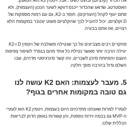
את הכדור (קלציום) ובועט לשער. אבל ויטמין K2 הוא המאמן,
האסטרטג, שדואג שהכדור ייכנס דווקא לשער הנכון (העצמות), ולא
סתם יעוף לקהל (העורקים). חוסר ב-K2, גם עם רמות מספקות של
D וקלציום, יכול להוביל לכך שהקלציום פשוט יצטבר במקומות הלא
רצויים, ואז אתם בבעיה.
מחקרים רבים מצביעים על כך שנטילה משולבת של ויטמין D ו-K2
יעילה הרבה יותר מאשר נטילת כל אחד מהם בנפרד לשיפור צפיפות
העצם והפחתת סיכון לשברים. זהו קשר סינרגיסטי מדהים, שבו
השלם גדול בהרבה מסך חלקיו.
5. מעבר לעצמות: האם K2 עושה לנו
גם טובה במקומות אחרים בגוף?
לגמרי! למרות שאנחנו מתרכזים היום בעצמות, ויטמין K2 הוא לגמרי
ה-MVP גם בכמה זירות נוספות, והן קשורות באופן הדוק לבריאות
הכללית שלנו: