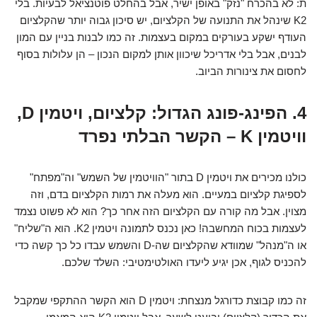
ת: לא בהכרח "נזק" באופן ישיר, אבל בהחלט פוטנציאל לבעיות. בלי
K2 שינהל את התנועה של הקלציום, יש סיכון גבוה יותר שהקלציום
העודף ישקע בעורקים במקום בעצמות. זה כמו לבנות בניין עם המון
לבנים, אבל בלי אדריכל שיכוון אותן למקום הנכון – הן עלולות בסוף
לחסום את צינורות הביוב.
4. הפינג-פונג הגדול: קלציום, ויטמין D,
וויטמין K – הקשר הבלתי נפרד
כולנו מכירים את ויטמין D בתור "הוויטמין של השמש" וה"מפתח"
לספיגת קלציום במעיים. הוא מעלה את רמות הקלציום בדם, וזה
מצוין. אבל מה קורה עם הקלציום הזה אחר כך? הוא לא פשוט נצמד
לעצמות בכוח המחשבה! כאן נכנס לתמונה ויטמין K2. הוא ה"שליח"
או ה"מנהל" שמוודא שהקלציום שה-D והשמש עבדו כל כך קשה כדי
להכניס לגוף, אכן יגיע ליעדו האולטימטיבי: השלד שלכם.
זה כמו קבוצת כדורגל מנצחת: ויטמין D הוא הקשר ההתקפי שמקבל