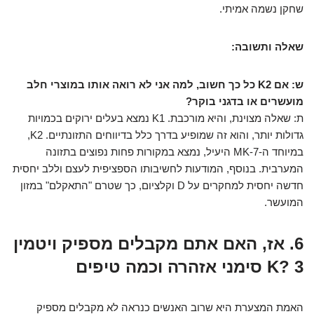
שחקן נשמה אמיתי.
שאלה ותשובה:
ש: אם K2 כל כך חשוב, למה אני לא רואה אותו במוצרי חלב
מועשרים או בדגני בוקר?
ת: שאלה מצוינת, והיא מורכבת. K1 נמצא בעלים ירוקים בכמויות
גדולות יותר, והוא זה שמופיע בדרך כלל בדיווחים התזונתיים. K2,
במיוחד ה-MK-7 היעיל, נמצא במקורות פחות נפוצים בתזונה
המערבית. בנוסף, המודעות לחשיבותו הספציפית לעצם וללב יחסית
חדשה יחסית למחקרים על D וקלציום, כך שטרם "התאקלם" במזון
המועשר.
6. אז, האם אתם מקבלים מספיק ויטמין
K? 3 סימני אזהרה וכמה טיפים
האמת המצערת היא שרוב האנשים כנראה לא מקבלים מספיק