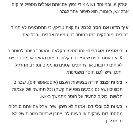
ויטמין K, ובמיוחד K2. K1 די נפוץ אם אתם אוכלים מספיק ירוקים,
אבל K2, כאמור, הוא סיפור אחר לגמרי.
איך תדעו אם חסר לכם?
זה קצת טריקי, כי התסמינים לא תמיד
ברורים ומובהקים כמו בחוסר בוויטמינים אחרים. ובכל זאת:
דימומים מוגברים:
זהו הסימן הקלאסי והמוכר ביותר לחוסר ב-
K. אם אתם חווים שטפי דם בקלות, דימום מהאף או מהחניכיים
לעיתים קרובות, או שחתכים קטנים מדממים זמן רב מהרגיל –
ייתכן שיש לכם חוסר משמעותי.
בעיות עצם:
ירידה בצפיפות העצם (אוסטאופורוזיס), שברים
תכופים (שאינם נובעים מפגיעה קשה) וכל תחושה של עצמות
חלשות יכולים להעיד על חוסר מתמשך ב-K2.
בעיות לב וכלי דם:
אמנם לא סימן ישיר, אבל אם אתם סובלים
מהסתיידות עורקים או בעיות לב, ייתכן שרמות נמוכות של K2
תרמו לכך.