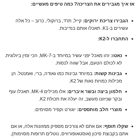
אז איך מגבירים את הצריכה? כמה טיפים מעשיים:
הגבירו צריכת ירוקים:
קייל, תרד, ברוקולי, כרוב – כל אלה
עשירים ב-K1. תאכלו אותם בנדיבות.
התחברו ל-K2:
נאטו:
זהו מאכל יפני עשיר במיוחד ב-MK-7, הכי זמין ביולוגית.
לא לכולם הטעם, אבל שווה לנסות.
גבינות קשות:
במיוחד גבינות כמו גאודה, ברי, ואמנטל. הן
מכילות כמויות נאות של K2.
חלמון ביצה ובשר איברים:
אלו מכילים MK-4. תאכלו עוף
ובקר שניזונו מעשב, זה יעלה את תכולת K2.
מוצרי חלב מותססים:
יוגורט וקפיר מסוימים.
שקלו תוסף:
אם אתם לא צורכים מספיק ממזונות אלה, או אם
אתם בקבוצת סיכון (אוסטאופורוזיס, נוטלים תרופות מסוימות),