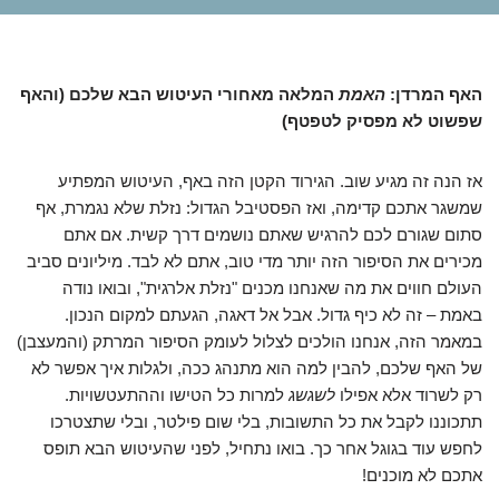
האף המרדן:
האמת
המלאה מאחורי העיטוש הבא שלכם (והאף
שפשוט לא מפסיק לטפטף)
אז הנה זה מגיע שוב. הגירוד הקטן הזה באף, העיטוש המפתיע
שמשגר אתכם קדימה, ואז הפסטיבל הגדול: נזלת שלא נגמרת, אף
סתום שגורם לכם להרגיש שאתם נושמים דרך קשית. אם אתם
מכירים את הסיפור הזה יותר מדי טוב, אתם לא לבד. מיליונים סביב
העולם חווים את מה שאנחנו מכנים "נזלת אלרגית", ובואו נודה
באמת – זה לא כיף גדול. אבל אל דאגה, הגעתם למקום הנכון.
במאמר הזה, אנחנו הולכים לצלול לעומק הסיפור המרתק (והמעצבן)
של האף שלכם, להבין למה הוא מתנהג ככה, ולגלות איך אפשר לא
רק לשרוד אלא אפילו
לשגשג
למרות כל הטישו וההתעטשויות.
תתכוננו לקבל את כל התשובות, בלי שום פילטר, ובלי שתצטרכו
לחפש עוד בגוגל אחר כך. בואו נתחיל, לפני שהעיטוש הבא תופס
אתכם לא מוכנים!