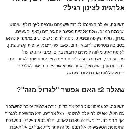
אלרגית לצינון רגיל?
תשובה:
שאלה מצוינת! למרות ששניהם גורמים לאף דולף ועיטוש,
יש כמה רמזים. נזלת אלרגית מגיעה עם גירודים (באף, בעיניים,
בגרון), נזלת שקופה ומימית, ונוטה להופיע שוב ושוב באותה עונה או
בסביבה מסוימת. לרוב אין חום, כאבי שרירים או עייפות קשה. צינון,
לעומת זאת, מלווה לעיתים קרובות בחום, כאבי גרון, שיעול
פרודוקטיבי, ונזלת שיכולה להיות סמיכה וצבעונית יותר לאחר כמה
ימים. וכמובן, הוא נעלם אחרי שבוע-שבועיים, בניגוד לאלרגיה
שיכולה ללוות אתכם עונה שלמה.
שאלה 2: האם אפשר "לגדול מזה"?
תשובה:
לפעמים! אצל חלק מהילדים, נזלת אלרגית יכולה להשתפר
עם הגיל, ואפילו להיעלם לחלוטין. אצל אחרים, היא ממשיכה לבגרות
ואף מחמירה. זה משתנה מאדם לאדם, ותלוי בסוג האלרגן ובמערכת
החיסונית הספציפית. אל תבנו על זה יותר מדי, אבל גם אל תאבדו