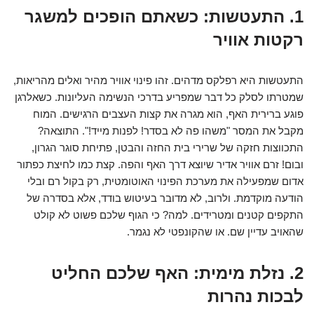
1. התעטשות: כשאתם הופכים למשגר
רקטות אוויר
התעטשות היא רפלקס מדהים. זהו פינוי אוויר מהיר ואלים מהריאות,
שמטרתו לסלק כל דבר שמפריע בדרכי הנשימה העליונות. כשאלרגן
פוגע ברירית האף, הוא מגרה את קצות העצבים הרגישים. המוח
מקבל את המסר "משהו פה לא בסדר! לפנות מייד!". התוצאה?
התכווצות חזקה של שרירי בית החזה והבטן, פתיחת סוגר הגרון,
ובום! זרם אוויר אדיר שיוצא דרך האף והפה. קצת כמו לחיצת כפתור
אדום שמפעילה את מערכת הפינוי האוטומטית, רק בקול רם ובלי
הודעה מוקדמת. ולרוב, לא מדובר בעיטוש בודד, אלא בסדרה של
התקפים קטנים ומטרידים. למה? כי הגוף שלכם פשוט לא קולט
שהאויב עדיין שם. או שהקונפטי לא נגמר.
2. נזלת מימית: האף שלכם החליט
לבכות נהרות