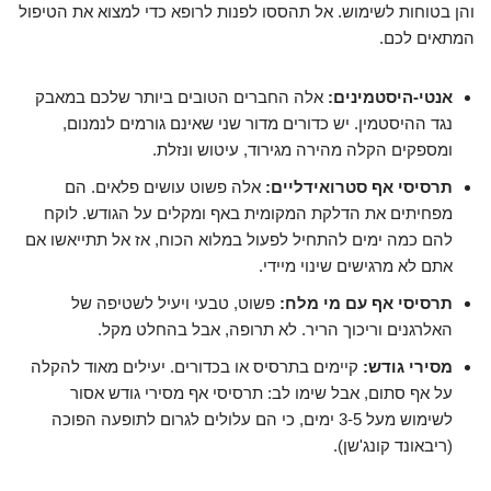
והן בטוחות לשימוש. אל תהססו לפנות לרופא כדי למצוא את הטיפול
המתאים לכם.
אנטי-היסטמינים:
אלה החברים הטובים ביותר שלכם במאבק
נגד ההיסטמין. יש כדורים מדור שני שאינם גורמים לנמנום,
ומספקים הקלה מהירה מגירוד, עיטוש ונזלת.
תרסיסי אף סטרואידליים:
אלה פשוט עושים פלאים. הם
מפחיתים את הדלקת המקומית באף ומקלים על הגודש. לוקח
להם כמה ימים להתחיל לפעול במלוא הכוח, אז אל תתייאשו אם
אתם לא מרגישים שינוי מיידי.
תרסיסי אף עם מי מלח:
פשוט, טבעי ויעיל לשטיפה של
האלרגנים וריכוך הריר. לא תרופה, אבל בהחלט מקל.
מסירי גודש:
קיימים בתרסיס או בכדורים. יעילים מאוד להקלה
על אף סתום, אבל שימו לב: תרסיסי אף מסירי גודש אסור
לשימוש מעל 3-5 ימים, כי הם עלולים לגרום לתופעה הפוכה
(ריבאונד קונג'שן).