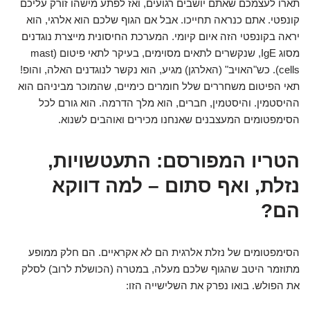
תארו לעצמכם שאתם יושבים רגועים, ואז לפתע מישהו זורק עליכם
קונפטי. אתם כנראה תחייכו. אבל אם הגוף שלכם הוא אלרגי, הוא
יראה בקונפטי הזה איום קיומי. המערכת החיסונית מייצרת נוגדנים
מסוג IgE, שנקשרים לתאים מסוימים, בעיקר לתאי פיטום (mast
cells). כש"האויב" (האלרגן) מגיע, הוא נקשר לנוגדנים האלה, והופ!
תאי הפיטום משחררים שלל חומרים כימיים, שהמוכר מביניהם הוא
ההיסטמין. והיסטמין, חברים, הוא מלך הדרמה. הוא גורם לכל
הסימפטומים המעצבנים שאנחנו מכירים ואוהבים לשנוא.
הטריו המפורסם: התעטשויות,
נזלת, ואף סתום – למה דווקא
הם?
הסימפטומים של נזלת אלרגית הם לא אקראיים. הם חלק ממופע
מתוזמר היטב שהגוף שלכם מעלה, במטרה (הכושלת לרוב) לסלק
את הפולש. בואו נפרק את השלישייה הזו: