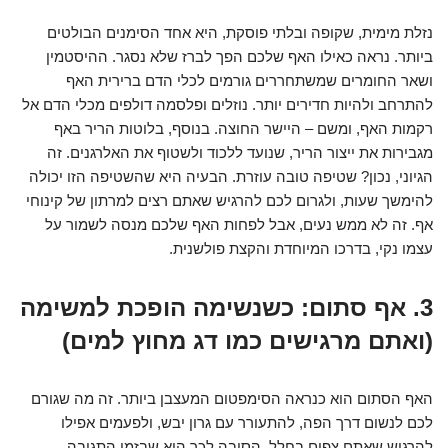
נזלת מימית, שקופה ובלתי פוסקת, היא אחד הסימנים הבולטים
ביותר. נראה כאילו האף שלכם הפך לברז שלא נסגר. ההיסטמין
ושאר החומרים שמשתחררים גורמים לכלי הדם ברירית האף
להתרחב ולהיות חדירים יותר. נוזלים ופלסמה דולפים מכלי הדם אל
רקמות האף, ומשם – היישר החוצה. בנוסף, בלוטות הריר באף
מגבירות את ייצור הריר, שנועד ללכוד ולשטוף את האלרגנים. זה
הגיוני, נכון? שטיפה טובה עוזרת. הבעיה היא שהשטיפה הזו יכולה
להימשך שעות, ולגרום לכם להרגיש שאתם רצים למרתון של קינוחי
אף. זה לא ממש נעים, אבל לפחות האף שלכם מנסה לשמור על
עצמו נקי, בדרכו המיוחדת והקצת פולשנית.
3. אף סתום: כשנשימה הופכת למשימה
(ואתם מרגישים כמו דג מחוץ למים)
האף הסתום הוא כנראה הסימפטום המעצבן ביותר. זה מה שגורם
לכם לנשום דרך הפה, להתעורר עם גרון יבש, ולפעמים אפילו
להרגיש שאתם צפים בחלל. הסיבה לכך היא שבזמן התגובה