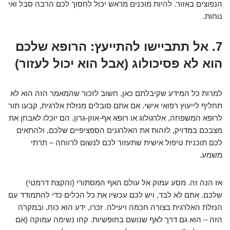
הנפוצים באזור. להיות מוכנים מראש יכול לחסוך לכם הרבה סבל ואי
נוחות.
7. אל תתביישו להתייעץ: הרופא שלכם
הוא לא פסיכולוג (אבל הוא יכול לעזור)
למרות כל המידע שקיבלתם כאן, חשוב לזכור שהמאמר הזה הוא לא
תחליף לייעוץ רפואי אישי. אם אתם סובלים מנזלת אלרגית, קבעו תור
לרופא המשפחה, אלרגולוג או רופא אף-אוזן-גרון. הם יוכלו לאבחן את
מצבכם במדויק, לזהות את האלרגנים הספציפיים שלכם, ולהתאים
לכם תוכנית טיפול אישית שתעזור לכם לנשום לרווחה – תרתי
משמע.
אז הנה זה. מסע עמוק אל עולם האף המסתורי (והקצת דרמטי)
שלכם. אתם לא לבד, ויש לכם עכשיו את כל הכלים כדי להתמודד עם
הנזלת האלרגית בצורה חכמה ויעילה. זכרו, ידע הוא כוח, ובמקרה
הזה – הוא גם דרך לאף שנושם בחופשיות. קחו נשימה עמוקה (אם