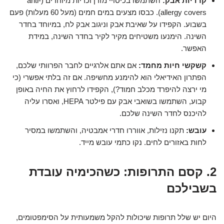
קרדיות אבק:
השתמשו בכיסויי מזרן וכריות מיוחדים (anti-
allergy covers). כבסו מצעים במים חמים (מעל 60 מעלות) פעם
בשבוע. הקפידו על שאיבת אבק וניגוב אבק לח, במיוחד בחדר
השינה. הימנעו משטיחים מקיר לקיר בחדר השינה, במידת
האפשר.
קשקשי חיות מחמד:
אם אתם אלרגיים לחבר הפרוותי שלכם,
הפתרון האידיאלי הוא להימנע מחשיפה. אם זה בלתי אפשרי (כי
מי ירצה להיפרד מכלב חמוד?), הקפידו לרחוץ את החיה באופן
קבוע, השתמשו בשואבי אבק עם פילטר HEPA, ואסרו עליה
להיכנס לחדר השינה שלכם.
עובש:
תקנו נזילות, אווררו חדרי אמבטיה, והשתמשו במסיר
לחות באזורים לחים. נקו כתמי עובש מייד.
2. קסם התרופות: כשהכימיה עובדת
בשבילכם
היום יש שלל תרופות שיכולות להקל משמעותית על הסימפטומים,