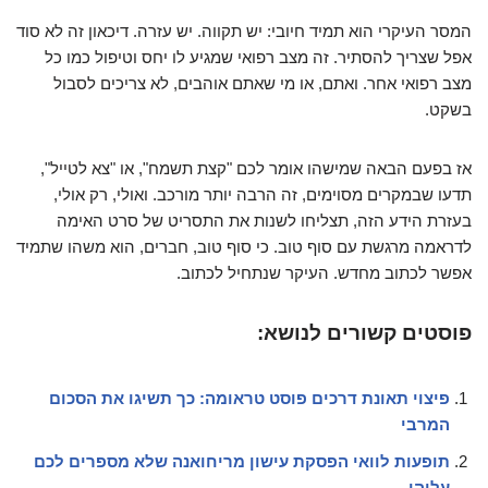
המסר העיקרי הוא תמיד חיובי: יש תקווה. יש עזרה. דיכאון זה לא סוד
אפל שצריך להסתיר. זה מצב רפואי שמגיע לו יחס וטיפול כמו כל
מצב רפואי אחר. ואתם, או מי שאתם אוהבים, לא צריכים לסבול
בשקט.
אז בפעם הבאה שמישהו אומר לכם "קצת תשמח", או "צא לטייל",
תדעו שבמקרים מסוימים, זה הרבה יותר מורכב. ואולי, רק אולי,
בעזרת הידע הזה, תצליחו לשנות את התסריט של סרט האימה
לדראמה מרגשת עם סוף טוב. כי סוף טוב, חברים, הוא משהו שתמיד
אפשר לכתוב מחדש. העיקר שנתחיל לכתוב.
פוסטים קשורים לנושא:
פיצוי תאונת דרכים פוסט טראומה: כך תשיגו את הסכום
המרבי
תופעות לוואי הפסקת עישון מריחואנה שלא מספרים לכם
עליהן