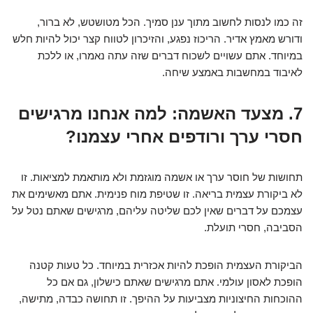
זה כמו לנסות לחשוב מתוך ענן סמיך. הכל מטושטש, לא ברור,
ודורש מאמץ אדיר. הריכוז נפגע, והזיכרון לטווח קצר יכול להיות חלש
במיוחד. אתם עשויים לשכוח דברים שזה עתה נאמרו, או ללכת
לאיבוד במחשבות באמצע שיחה.
7. מצעד האשמה: למה אנחנו מרגישים
חסרי ערך ורודפים אחרי עצמנו?
תחושות של חוסר ערך או אשמה מוגזמת ולא מותאמת למציאות. זו
לא ביקורת עצמית בריאה. זו שטיפת מוח פנימית. אתם מאשימים את
עצמכם על דברים שאין לכם שליטה עליהם, מרגישים שאתם נטל על
הסביבה, חסרי תועלת.
הביקורת העצמית הופכת להיות אכזרית במיוחד. כל טעות קטנה
הופכת לאסון עולמי. אתם מרגישים שאתם כישלון, גם אם כל
ההוכחות החיצוניות מצביעות על ההיפך. זו תחושה כבדה, מתישה,