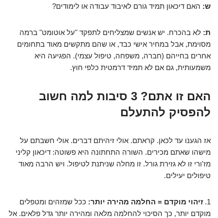
ש:
האם דיכאון תמיד גורם לאיבוד עבודה או לימודים?
ת:
לא בהכרח. יש אנשים שמצליחים לתפקד "על אוטומט" ברמה
מסוימת, אבל במחיר אישי כבד, או שהם מתקשים מאוד בתחומים
אחרים בחייהם (חברה, משפחה, טיפול עצמי). הפגיעה היא
משמעותית, גם אם לא תמיד דרמטית כלפי חוץ.
האם זו אתם? 3 סיבות למה חשוב
להפסיק להתעלם
אז הגענו עד לכאן. קראתם. אולי זיהיתם דברים. אולי חשבתם על
מישהו שאתם מכירים. השורה התחתונה היא פשוטה: דיכאון קליני
מז'ורי זו לא גזירת גורל. זו מחלה שניתנת לטיפול. ויש הרבה מאוד
טיפולים יעילים.
1.
זיהוי מוקדם = החלמה מהירה יותר:
ככל שמזהים ומטפלים
מוקדם יותר, כך הסיכוי להחלמה מלאה ומהירה יותר גדל פלאים. אל