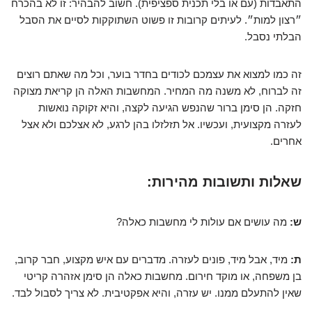
התאבדות (עם או בלי תכנית ספציפית). חשוב להבהיר: זו לא בהכרח
״רצון למות״. לעיתים קרובות זו פשוט השתוקקות לסיים את הסבל
הבלתי נסבל.
זה כמו למצוא את עצמכם לכודים בחדר בוער, וכל מה שאתם רוצים
זה לברוח, לא משנה מה המחיר. המחשבות האלה הן קריאת מצוקה
חזקה. הן סימן ברור שהנפש הגיעה לקצה, והיא זקוקה נואשות
לעזרה מקצועית, ועכשיו. אל תזלזלו בהן לרגע, לא אצלכם ולא אצל
אחרים.
שאלות ותשובות מהירות:
ש:
מה עושים אם עולות לי מחשבות כאלה?
ת:
מיד, אבל מיד, פונים לעזרה. מדברים עם איש מקצוע, חבר קרוב,
בן משפחה, או מוקד חירום. מחשבות כאלה הן סימן אזהרה קריטי
שאין להתעלם ממנו. יש עזרה, והיא אפקטיבית. לא צריך לסבול לבד.