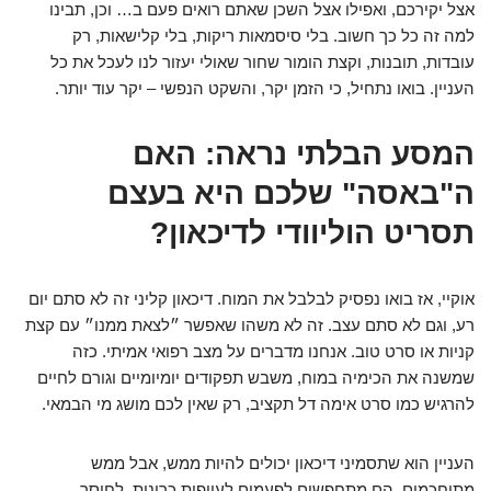
אצל יקירכם, ואפילו אצל השכן שאתם רואים פעם ב… וכן, תבינו
למה זה כל כך חשוב. בלי סיסמאות ריקות, בלי קלישאות, רק
עובדות, תובנות, וקצת הומור שחור שאולי יעזור לנו לעכל את כל
העניין. בואו נתחיל, כי הזמן יקר, והשקט הנפשי – יקר עוד יותר.
המסע הבלתי נראה: האם
ה"באסה" שלכם היא בעצם
תסריט הוליוודי לדיכאון?
אוקיי, אז בואו נפסיק לבלבל את המוח. דיכאון קליני זה לא סתם יום
רע, וגם לא סתם עצב. זה לא משהו שאפשר ״לצאת ממנו״ עם קצת
קניות או סרט טוב. אנחנו מדברים על מצב רפואי אמיתי. כזה
שמשנה את הכימיה במוח, משבש תפקודים יומיומיים וגורם לחיים
להרגיש כמו סרט אימה דל תקציב, רק שאין לכם מושג מי הבמאי.
העניין הוא שתסמיני דיכאון יכולים להיות ממש, אבל ממש
מתוחכמים. הם מתחפשים לפעמים לעייפות כרונית, לחוסר