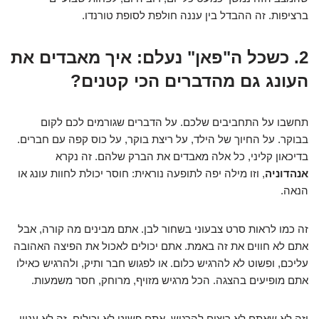
ברציפות. זה ההבדל בין עננה חולפת לסופת טורנדו.
2. כשכל ה"פאן" נעלם: איך מאבדים את
העונג גם מהדברים הכי קטנים?
תחשבו על התחביבים שלכם. על הדברים שגורמים לכם לקום
בבוקר. על החיוך של הילד, על ריצת בוקר, על כוס קפה עם חברים.
בדיכאון קליני, כל אלה מאבדים את הברק שלהם. זה נקרא
אנהדוניה
, וזו מילה יפה לתופעה נוראית: חוסר יכולת לחוות עונג או
הנאה.
זה כמו לראות סרט צבעוני בשחור לבן. אתם מבינים מה קורה, אבל
אתם לא חווים את זה באמת. אתם יכולים לאכול את הפיצה האהובה
עליכם, ופשוט לא להרגיש כלום. או לפגוש חבר ותיק, ולהרגיש כאילו
אתם מופיעים בהצגה. הכל מרגיש מזויף, מרוחק, חסר משמעות.
וזה לא שאתם לא רוצים להרגיש. אתם פשוט לא יכולים. זה לא עניין