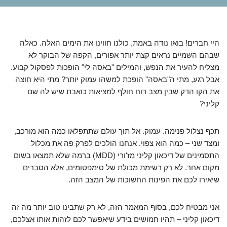
היי חברים! בואו נודה באמת, כולנו חווינו את הימים האלה. כאלה
שבהם השמיים נראים קצת יותר אפורים, הקפה של הבוקר לא
מצליח להעיר את הנפש, והמילים "באסה לי" הופכות לפסקול קבוע.
אבל רגע, מתי ה"באסה" הופכת למשהו עמוק יותר? מתי היא חוצה
את הקו הדק שבין מצב רוח חולף למציאות כואבת שיש לה שם
קליני?
תכף נצלול פנימה. עמוק. אל תוך עולם שתתפלאו כמה הוא מורכב,
ומצד שני – כמה הוא צפוי. אנחנו הולכים לפרק פה את מכלול
התסמינים של דיכאון קליני מז'ורי (MDD) ברמה שלא תמצאו בשום
מקום אחר. לא רק רשימת מכולת של סימפטומים, אלא הסברים
שיאירו לכם את הפינות החשוכות של המצב הזה.
אני מבטיח לכם, בסוף המאמר הזה, לא רק שתבינו טוב יותר מה זה
דיכאון קליני – תהיו חמושים בידע שיאפשר לכם לזהות אותו אצלכם,