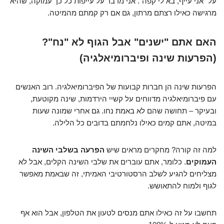
על "אני עייף, בא לי קפה". אני מדבר על עייפות כל כך עמוקה, שהיא
מרגישה כאילו רצתם מרתון, גם אם רק קמתם מהמיטה.
האם אתם "ישנים" אבל הגוף לא "נח"?
(הפרעות שינה ופיברומיאלגיה)
הפרעות שינה הן חברות קבועות של הפיברומיאלגיה. רוב האנשים
עם פיברומיאלגיה מדווחים על קשיי הירדמות, שינה מקוטעת,
ובעיקר – תחושה שהם לא באמת נחו. גם אחרי שמונה שעות
במיטה, אתם קמים כאילו נלחמתם בדובים כל הלילה.
למה זה קורה? מחקרים מראים שיש
הפרעה בשלבי השינה
העמוקים
. כלומר, אתם עוברים את שלבי השינה הקלים, אבל לא
מצליחים להגיע לשלב הרסטורטיבי האמיתי, זה שבאמת מאפשר
לגוף ולמוח להתאושש.
תחשבו על זה כאילו אתם מנסים לטעון את הטלפון, אבל הוא אף