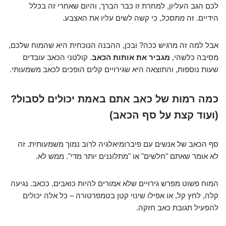
לכם הגב העליון, למחרת זו כבר הברך, והיום שאחרי זה בכלל
הידיים. זה
מתסכל
, כי קשה לשים עליו את האצבע.
אבל למה זה מרגיש ככה? ובכן, ההבנה הנוכחית היא שהמוח שלכם,
מסיבה כלשהי,
מגביר את אותות הכאב
. קולטני הכאב עובדים
שעות נוספות, והתוצאה היא שגירויים קלים הופכים לכאב משמעותי.
כמה רמות של כאב אתם באמת יכולים לסבול?
(ועוד קצת על סף הכאב)
סף הכאב של אנשים עם פיברומיאלגיה לרוב נמוך משמעותית. זה
לא אומר שאתם "חלשים" או "מתלוננים יותר מדי". ממש לא.
המוח פשוט מפרש גירויים שלא אמורים להיות כואבים, ככאב. נגיעה
קלה, לחץ קל, או אפילו שינוי קטן בטמפרטורה – כל אלה יכולים
להפעיל תגובת כאב חזקה.