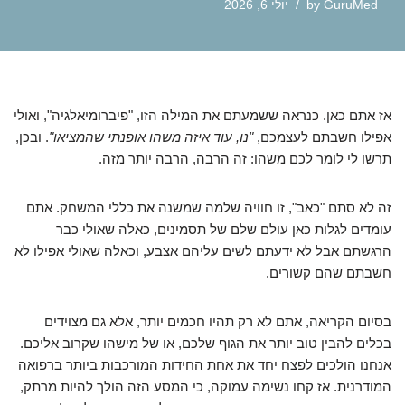
GuruMed
by
יולי 6, 2026
אז אתם כאן. כנראה ששמעתם את המילה הזו, "פיברומיאלגיה", ואולי
אפילו חשבתם לעצמכם,
"נו, עוד איזה משהו אופנתי שהמציאו"
. ובכן,
תרשו לי לומר לכם משהו: זה הרבה, הרבה יותר מזה.
זה לא סתם "כאב", זו חוויה שלמה שמשנה את כללי המשחק. אתם
עומדים לגלות כאן עולם שלם של תסמינים, כאלה שאולי כבר
הרגשתם אבל לא ידעתם לשים עליהם אצבע, וכאלה שאולי אפילו לא
חשבתם שהם קשורים.
בסיום הקריאה, אתם לא רק תהיו חכמים יותר, אלא גם מצוידים
בכלים להבין טוב יותר את הגוף שלכם, או של מישהו שקרוב אליכם.
אנחנו הולכים לפצח יחד את אחת החידות המורכבות ביותר ברפואה
המודרנית. אז קחו נשימה עמוקה, כי המסע הזה הולך להיות מרתק,