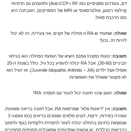
דם, ונוגדנים ספציפיים כמו RF ו-Anti-CCP) ולפעמים גם הדמיות
(צילומי רנטגן, אולטרסאונד או MRI של המפרקים). האבחנה היא
כמו הרכבת פאזל.
שאלה:
שמעתי ש-RA זו מחלה של זקנים. אני צעיר/ה, זה לא יכול
להיות זה, נכון?
תשובה:
טעות נפוצה! אמנם השיא של הופעת המחלה הוא בגילאי
הביניים (30-60), אבל RA יכולה להופיע בכל גיל, כולל בשנות ה-20
ואפילו אצל ילדים (Juvenile Idiopathic Arthritis – JIA). אז הגיל הוא
לא פקטור ששולל את האפשרות.
שאלה:
האם שינוי תזונה יכול לעזור עם תסמיני RA?
תשובה:
אין "דיאטת פלא" שמרפאת RA, אבל תזונה בריאה ומאוזנת,
עשירה בפירות, ירקות, דגנים מלאים ושומנים בריאים (כמו אומגה 3
שנמצאת בדגים) בהחלט יכולה לעזור להפחית דלקתיות בגוף ולתמוך
בבריאות הכללית. יש אנשים שמדווחים שמאכלים מסוימים מחמירים