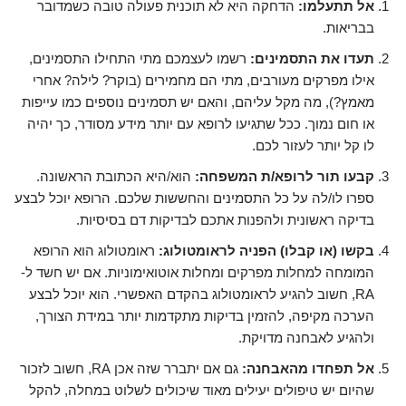
אל תתעלמו:
הדחקה היא לא תוכנית פעולה טובה כשמדובר
בבריאות.
תעדו את התסמינים:
רשמו לעצמכם מתי התחילו התסמינים,
אילו מפרקים מעורבים, מתי הם מחמירים (בוקר? לילה? אחרי
מאמץ?), מה מקל עליהם, והאם יש תסמינים נוספים כמו עייפות
או חום נמוך. ככל שתגיעו לרופא עם יותר מידע מסודר, כך יהיה
לו קל יותר לעזור לכם.
קבעו תור לרופא/ת המשפחה:
הוא/היא הכתובת הראשונה.
ספרו לו/לה על כל התסמינים והחששות שלכם. הרופא יוכל לבצע
בדיקה ראשונית ולהפנות אתכם לבדיקות דם בסיסיות.
בקשו (או קבלו) הפניה לראומטולוג:
ראומטולוג הוא הרופא
המומחה למחלות מפרקים ומחלות אוטואימוניות. אם יש חשד ל-
RA, חשוב להגיע לראומטולוג בהקדם האפשרי. הוא יוכל לבצע
הערכה מקיפה, להזמין בדיקות מתקדמות יותר במידת הצורך,
ולהגיע לאבחנה מדויקת.
אל תפחדו מהאבחנה:
גם אם יתברר שזה אכן RA, חשוב לזכור
שהיום יש טיפולים יעילים מאוד שיכולים לשלוט במחלה, להקל