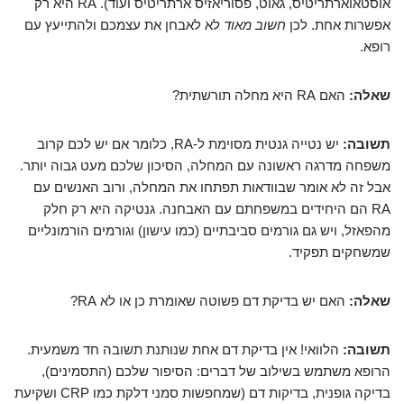
אוסטאוארתריטיס, גאוט, פסוריאזיס ארתריטיס ועוד). RA היא רק
אפשרות אחת. לכן
חשוב מאוד
לא לאבחן את עצמכם ולהתייעץ עם
רופא.
שאלה:
האם RA היא מחלה תורשתית?
תשובה:
יש נטייה גנטית מסוימת ל-RA, כלומר אם יש לכם קרוב
משפחה מדרגה ראשונה עם המחלה, הסיכון שלכם מעט גבוה יותר.
אבל זה לא אומר שבוודאות תפתחו את המחלה, ורוב האנשים עם
RA הם היחידים במשפחתם עם האבחנה. גנטיקה היא רק חלק
מהפאזל, ויש גם גורמים סביבתיים (כמו עישון) וגורמים הורמונליים
שמשחקים תפקיד.
שאלה:
האם יש בדיקת דם פשוטה שאומרת כן או לא RA?
תשובה:
הלוואי! אין בדיקת דם אחת שנותנת תשובה חד משמעית.
הרופא משתמש בשילוב של דברים: הסיפור שלכם (התסמינים),
בדיקה גופנית, בדיקות דם (שמחפשות סמני דלקת כמו CRP ושקיעת