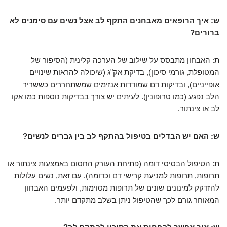
ש: איך הרופאים מאבחנים התקף לב אצל נשים עם סימנים לא
ברורים?
ת: האבחון מתבסס על שילוב של הערכה קלינית (הסיפור של
המטופלת, גורמי סיכון), בדיקת אק"ג (שיכולה להראות שינויים
אופייניים), ובדיקות דם שמודדות אנזימים שמשתחררים כששריר
הלב נפגע (כמו טרופונין). לעיתים יש צורך בבדיקות נוספות כמו אקו
לב או צינתור.
ש: האם יש הבדלים בטיפול בהתקף לב בין גברים לנשים?
ת: הטיפול הבסיסי דומה (פתיחת העורק החסום באמצעות צינתור או
תרופות, תרופות למניעת קרישי דם וכדומה). עם זאת, נשים עלולות
להזדקק למינונים שונים של תרופות מסוימות, ולפעמים האבחון
המאוחר גורם לכך שהטיפול ניתן בשלב מתקדם יותר.