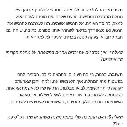
תשובה:
בהחלט! זה נורמלי, אנושי, וטבעי לחלוטין. קרוהן היא
מחלה מתסכלת ומתישה. הכעס שלכם אינו מופנה לאדם אלא
למצב, לחוסר האונים. אל תרגישו אשמים. תנו לעצמכם להרגיש את
הרגש, ואז מצאו דרך בריאה לשחרר אותו: ספורט, כתיבה, שיחה עם
חבר קרוב, או צעקה קטנה בכרית. העיקר לא לאגור אותו.
שאלה 4: איך מדברים עם ילדים אחרים במשפחה על מחלת הקרוהן
של אח/ותם?
תשובה:
בכנות, בגובה העיניים ובהתאם לגילם. הסבירו להם
בפשטות מהי המחלה, איך היא משפיעה, ולמה ייתכן שאח/ותם
זקוק/ה ליותר תשומת לב או סבלנות. הדגישו שזו לא אשמת אף אחד,
ושהמחלה לא מדבקת. עודדו אותם לשאול שאלות ולבטא את
רגשותיהם. הם גם חלק מהסיפור, ורגשותיהם לגיטימיים לא פחות.
שאלה 5: האם התמיכה שלי באמת משנה משהו, או שזה רק "טיפה
בים"?