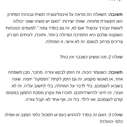
תשובה:
השאלה הזו מראה על אינטליגנציה רגשית גבוהה! הפתרון
הוא תקשורת פתוחה. שאלו ישירות: "האם יש משהו שאני יכול/ה
לעשות עבורך עכשיו? ואם לא, זה גם בסדר גמור." לפעמים הנוכחות
השקטה שלכם היא התמיכה הגדולה ביותר. ותזכרו, לעיתים הם רק
צריכים מרחב לנשום. זה לא אישי, זו המחלה.
שאלה 2: מה עושים כשכבר אין כוח?
תשובה:
כשנגמר הכוח, זה הזמן לבקש עזרה. מחבר, מבן משפחה
אחר, או מאנשי מקצוע. זה גם הזמן לקחת "הפסקה" יזומה. שעה
בשבוע לעצמכם, בלי לדבר על המחלה, בלי לחשוב עליה. זה לא
אנוכי, זה חיוני להישרדותכם. תזכרו את עקרון מסכת החמצן במטוס:
קודם לעצמכם, ואז לילד. בלי זה, אף אחד לא יקבל עזרה.
שאלה 3: האם זה בסדר להרגיש כעס או תסכול כלפי המצב או אפילו
כלפי החולה?