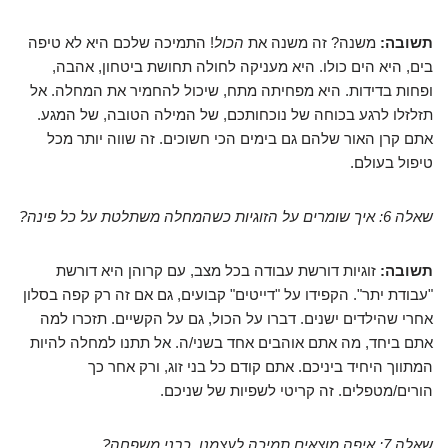
תשובה:
משנה? זה משנה את
הכול
! התמיכה שלכם היא לא טיפה
בים, היא הים כולו. היא מעניקה לחולה תחושת ביטחון, אהבה,
ופחות בדידות. היא מפחיתה מתח, שיכול להחמיר את המחלה. אל
תזלזלו לרגע בכוחה של נוכחותכם, של המילה הטובה, של המגע.
אתם קרן האור שלהם גם בימים הכי חשוכים. זה שווה יותר מכל
טיפול בעולם.
שאלה 6: איך שומרים על הזוגיות כשהמחלה משתלטת על כל פינה?
תשובה:
זוגיות דורשת עבודה בכל מצב, עם קרוהן היא דורשת
"עבודת יתר". הקפידו על "דייטים" קבועים, גם אם זה רק קפה בסלון
אחרי שהילדים ישנים. דברו על הכול, גם על הקשיים. תזכרו למה
אתם ביחד, מה אתם אוהבים אחד בשני/ה. אל תתנו למחלה להיות
המתווך היחיד ביניכם. אתם קודם כל בני זוג, ורק אחר כך
הורים/מטפלים. זה קריטי לשפיות של שניכם.
שאלה 7: איפה מוצאים תמיכה לעצמנו, כבני משפחה?