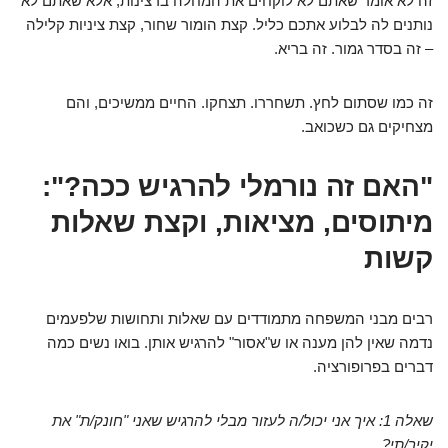
זה לא אומר שאתם לא לוקחים את המחלה ברצינות, אלא שאתם לא
נותנים לה לבלוע אתכם כליל. קצת הומור שחור, קצת ציניות קלילה
– זה בסדר גמור. זה בריא.
זה כמו שסתום לחץ. תשחררו. תצחקו. החיים ממשיכים, והם
מצחיקים גם כשכואב.
"האם זה נורמלי להרגיש ככה?":
מיתוסים, מציאות, וקצת שאלות
קשות
רבים מבני המשפחה מתמודדים עם שאלות ותחושות שלפעמים
נדמה שאין להן מענה או ש"אסור" להרגיש אותן. בואו נשים כמה
דברים בפרופורציה.
שאלה 1: איך אני יכול/ה לעזור מבלי להרגיש שאני "חונק/ת" את
יקיר/תי?