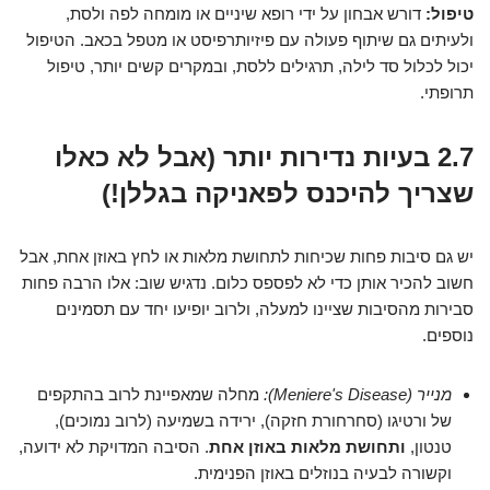
טיפול:
דורש אבחון על ידי רופא שיניים או מומחה לפה ולסת,
ולעיתים גם שיתוף פעולה עם פיזיותרפיסט או מטפל בכאב. הטיפול
יכול לכלול סד לילה, תרגילים ללסת, ובמקרים קשים יותר, טיפול
תרופתי.
2.7 בעיות נדירות יותר (אבל לא כאלו
שצריך להיכנס לפאניקה בגללן!)
יש גם סיבות פחות שכיחות לתחושת מלאות או לחץ באוזן אחת, אבל
חשוב להכיר אותן כדי לא לפספס כלום. נדגיש שוב: אלו הרבה פחות
סבירות מהסיבות שציינו למעלה, ולרוב יופיעו יחד עם תסמינים
נוספים.
מנייר (Meniere's Disease):
מחלה שמאפיינת לרוב בהתקפים
של ורטיגו (סחרחורת חזקה), ירידה בשמיעה (לרוב נמוכים),
טנטון,
ותחושת מלאות באוזן אחת
. הסיבה המדויקת לא ידועה,
וקשורה לבעיה בנוזלים באוזן הפנימית.