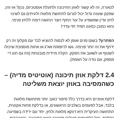
לכאורה, זה לא קשור לאוזן התיכונה ולתעלת אוסטכיוס, נכון? אז זהו,
שפקק שעווה גדול יכול לגרום לתחושת מלאות ולעיתים גם לשינוי
לחץ עדין שמשפיע על עור התוף ויוצר הרגשה דומה ללחץ פנימי.
והוא כמובן כמעט תמיד חד-צדדי!
הפתרון?
בשום פנים ואופן לא לנסות להוציא לבד עם מקלון! זה רק
ידחף את זה יותר פנימה. גשו לרופא/ת אא"ג או אחות מוסמכת שיכולו
לשטוף או לשאוב את הפקק. הקלה מיידית מובטחת (וזה גם רגע די
מספק, אם נודה על האמת).
2.4 דלקת אוזן תיכונה (אוטיטיס מדיה) –
כשהמסיבה באוזן יוצאת משליטה
דלקת אוזניים היא בדרך כלל סיפור כואב יותר מתחושת מלאות
בלבד, אבל לפעמים בשלבים הראשונים, או בדלקת פחות אקוטית,
התחושה העיקרית היא דווקא מלאות ולחץ, יחד עם ירידה בשמיעה.
בדלקת, נוזל (ולפעמים מוגלה) מצטבר באוזן התיכונה, והצטברות