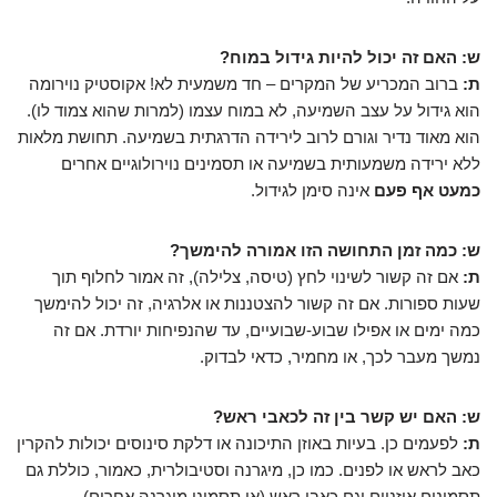
ש: האם זה יכול להיות גידול במוח?
ת:
ברוב המכריע של המקרים – חד משמעית לא! אקוסטיק נוירומה
הוא גידול על עצב השמיעה, לא במוח עצמו (למרות שהוא צמוד לו).
הוא מאוד נדיר וגורם לרוב לירידה הדרגתית בשמיעה. תחושת מלאות
ללא ירידה משמעותית בשמיעה או תסמינים נוירולוגיים אחרים
כמעט אף פעם
אינה סימן לגידול.
ש: כמה זמן התחושה הזו אמורה להימשך?
ת:
אם זה קשור לשינוי לחץ (טיסה, צלילה), זה אמור לחלוף תוך
שעות ספורות. אם זה קשור להצטננות או אלרגיה, זה יכול להימשך
כמה ימים או אפילו שבוע-שבועיים, עד שהנפיחות יורדת. אם זה
נמשך מעבר לכך, או מחמיר, כדאי לבדוק.
ש: האם יש קשר בין זה לכאבי ראש?
ת:
לפעמים כן. בעיות באוזן התיכונה או דלקת סינוסים יכולות להקרין
כאב לראש או לפנים. כמו כן, מיגרנה וסטיבולרית, כאמור, כוללת גם
תסמינים אוזניים וגם כאבי ראש (או תסמיני מיגרנה אחרים).