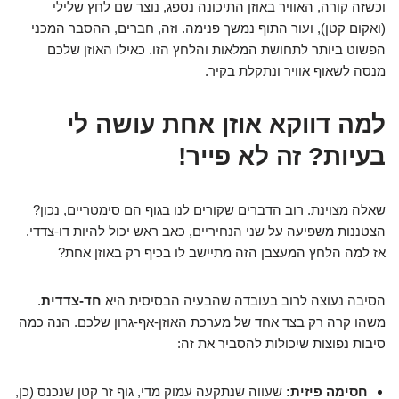
וכשזה קורה, האוויר באוזן התיכונה נספג, נוצר שם לחץ שלילי
(ואקום קטן), ועור התוף נמשך פנימה. וזה, חברים, ההסבר המכני
הפשוט ביותר לתחושת המלאות והלחץ הזו. כאילו האוזן שלכם
מנסה לשאוף אוויר ונתקלת בקיר.
למה דווקא אוזן אחת עושה לי
בעיות? זה לא פייר!
שאלה מצוינת. רוב הדברים שקורים לנו בגוף הם סימטריים, נכון?
הצטננות משפיעה על שני הנחיריים, כאב ראש יכול להיות דו-צדדי.
אז למה הלחץ המעצבן הזה מתיישב לו בכיף רק באוזן אחת?
הסיבה נעוצה לרוב בעובדה שהבעיה הבסיסית היא
חד-צדדית
.
משהו קרה רק בצד אחד של מערכת האוזן-אף-גרון שלכם. הנה כמה
סיבות נפוצות שיכולות להסביר את זה:
חסימה פיזית:
שעווה שנתקעה עמוק מדי, גוף זר קטן שנכנס (כן,