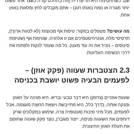
שם. כשהחסימה היא חד-צדדית (וזה בהחלט קורה כשצד אחד פשוט
יותר מגורה או נפוח באותו רגע) – אתם מקבלים לחץ ומלאות באוזן
אחת.
מה עושים?
מטפלים במקור: טיפות אף מכווצות (לא לטווח ארוך!),
תרסיסי מלח, אנטיהיסטמינים אם זו אלרגיה, שטיפות אף (שטיפות
סינוסים – נזכיר את זה עוד מעט). כל מה שעוזר לנקות ולפתוח את
דרכי הנשימה העליונות.
2.3 הצטברות שעווה (פקק אוזן) –
לפעמים הבעיה פשוט יושבת בכניסה
שעוות אוזניים (צרומן) היא דבר טבעי ובריא. היא מגינה על האוזן
ומנקה אותה. בדרך כלל, היא מתייבשת ויוצאת החוצה מעצמה. אבל
לפעמים, מכל מיני סיבות (אנטומיה צרה, שימוש במקלונים שרק
דוחפים את השעווה פנימה, ייצור מוגבר), נוצר פקק שעווה שחוסם
את תעלת האוזן החיצונית.