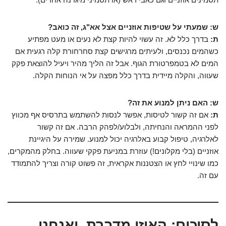
ש: שמעתי על שטיפות אוזניים אצל אא"ג, זה כואב?
ת:
בדרך כלל לא. זה עשוי להיות קצת לא נעים או מעט מפתיע
כשהמים נכנסים, ולעיתים מרגישים קצת סחרחורת קלה רגעית אם
המים לא בטמפרטורת הגוף. אבל זה הליך מהיר ויעיל להוצאת פקק
שעווה, והקלה מיידית בדרך כלל מפצה על אי הנוחות הקלה.
ש: האם ניתן למנוע את זה?
ת:
אם זה קשור לטיסות, אפשר לנסות להשתמש בתרסיס אף מכווץ
לפני ההמראה והנחיתה, ולבלוע/לפהק הרבה. אם זה קשור
לאלרגיה, טיפול קבוע באלרגיה יכול למנוע. שמירה על היגיינת
אוזניים (בלי מקלונים!) עוזרת במניעת פקקי שעווה. בחלק מהמקרים,
כמו שינויי לחץ או הצטננות אקראית, זה פשוט קורה וצריך להתמודד
עם זה.
לסיכום: האוזן מדברת, ואנחנו