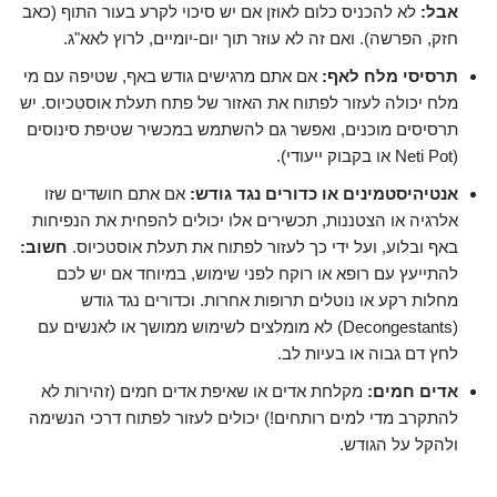
אבל:
לא להכניס כלום לאוזן אם יש סיכוי לקרע בעור התוף (כאב
חזק, הפרשה). ואם זה לא עוזר תוך יום-יומיים, לרוץ לאא"ג.
תרסיסי מלח לאף:
אם אתם מרגישים גודש באף, שטיפה עם מי
מלח יכולה לעזור לפתוח את האזור של פתח תעלת אוסטכיוס. יש
תרסיסים מוכנים, ואפשר גם להשתמש במכשיר שטיפת סינוסים
(Neti Pot או בקבוק ייעודי).
אנטיהיסטמינים או כדורים נגד גודש:
אם אתם חושדים שזו
אלרגיה או הצטננות, תכשירים אלו יכולים להפחית את הנפיחות
באף ובלוע, ועל ידי כך לעזור לפתוח את תעלת אוסטכיוס.
חשוב:
להתייעץ עם רופא או רוקח לפני שימוש, במיוחד אם יש לכם
מחלות רקע או נוטלים תרופות אחרות. וכדורים נגד גודש
(Decongestants) לא מומלצים לשימוש ממושך או לאנשים עם
לחץ דם גבוה או בעיות לב.
אדים חמים:
מקלחת אדים או שאיפת אדים חמים (זהירות לא
להתקרב מדי למים רותחים!) יכולים לעזור לפתוח דרכי הנשימה
ולהקל על הגודש.