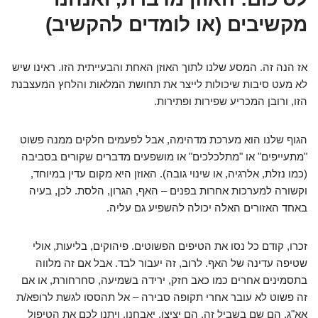
מקשיבים (או לומדים להקשיב)
אז הנה זה. המסע שלנו לתוך האוזן האחת והבעייתית הזו. ראינו שיש
לא מעט סיבות שיכולות לייצר את תחושת המלאות והלחץ המעצבנת
הזו, ורובן המכריע שפירות ופתירות.
הגוף שלנו הוא מערכת מדהימה, אבל לפעמים חלקים ממנה פשוט
"מתעייפים" או "מתלכלכים" או מושפעים מדברים שקורים בסביבה
(כמו נזלת, אלרגיה, או שינוי גובה). האוזן היא מקום עדין במיוחד,
וקשורה למערכות אחרות בפנים – האף, הגרון, הלסת. לכן, בעיה
באחד האזורים האלה יכולה להשפיע גם עליה.
זכרו, קודם כל נסו את הטיפים הפשוטים. פיהוקים, בליעות, אולי
שטיפה עדינה של האף. לרוב, זה יעבור לבד. אבל אם זה מלווה
בתסמינים אחרים כמו כאב חזק, ירידה בשמיעה, סחרחורת, או אם
זה פשוט לא עובר אחרי תקופה סבירה – אל תהססו לגשת לרופא/ת
אא"ג. הם שם בשביל זה. הם יציצו, יאבחנו, ויתנו לכם את הטיפול