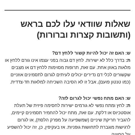
שאלות שוודאי עלו לכם בראש
(ותשובות קצרות וברורות)
ש: האם זה יכול להיות קשור ללחץ דם?
ת:
בדרך כלל לא ישירות. לחץ דם גבוה בפני עצמו אינו גורם ללחץ או
מלאות באוזן אחת. עם זאת, תרופות מסוימות ללחץ דם או מצבים
שקשורים לכלי דם נדירים יכולים לעיתים לגרום לתסמינים אוזניים
(כמו טנטון פועם), אבל זו לא הסיבה השכיחה למלאות חד-צדדית.
ש: האם מתח נפשי יכול לגרום לזה?
ת:
לחץ ומתח נפשי לא גורמים ישירות לחסימה פיזית של תעלת
אוסטכיוס או דלקת. עם זאת, מתח יכול להחמיר תסמינים קיימים,
להגביר חריקת שיניים (שמשפיעה על מפרק הלסת), או לגרום
לרגישות מוגברת לתחושות גופניות. אז בעקיפין, כן, זה יכול להשפיע
על החוויה.