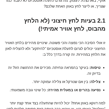
אוקיי, בואו נצלול לעומק. מה גורם לתעלת אוסטכיוס לא לעבוד כמו
שצריך, או לייצר לחץ באוזן האחת שלכם?
2.1 בעיות לחץ חיצוני (לא הלחץ
מהבוס, לחץ אוויר אמיתי!)
זו אולי הסיבה הכי נפוצה והכי פשוטה. שינויים מהירים בלחץ האוויר
החיצוני יכולים לגרום לתעלת אוסטכיוס "להיתקע" ולא להצליח לאזן
את הלחץ במהירות. זה קורה בדרך כלל ב:
טיסות:
בעיקר בהמראה ונחיתה. מכירים את ההרגשה הזו? זה
בדיוק זה.
צלילה:
בין אם שנורקל או צלילה עמוקה יותר.
נסיעה בהרים או במעלית מהירה:
כל שינוי גובה משמעותי.
למה דווקא באוזן אחת? יכול להיות שהתעלה בצד אחד קצת יותר
"עצלנית" באותו רגע, או שהיא כבר הייתה קצת חסומה חלקית לפני