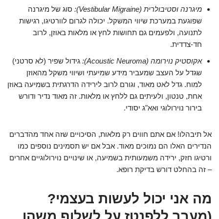
מיגרנה וסטיבולרית (Vestibular Migraine):
סוג של מיגרנה
שפוגעת במערכת שיווי המשקל. יכולה לגרום לוורטיגו, רגישות
לתנועה, ולפעמים גם תחושות לחץ או מלאות באוזן, לרוב
חד-צדדית.
אקוסטיק נוירומה (Acoustic Neuroma):
גידול שפיר (לא סרטני)
שגדל על העצב שמעביר מידע שמיעתי ושיווי משקל מהאוזן
למוח. גדל לאט מאוד, וגורם לרוב לירידה הדרגתית בשמיעה באוזן
אחת, טנטון, ולעיתים גם ללחץ או מלאות. זה מאוד נדיר ודורש
בירור נוירולוגי ואא"ג יסודי.
אל תיבהלו! אם אתם חווים רק מלאות, הסיכויים שזה אחד מהדברים
הנדירים האלו הם נמוכים מאוד. אבל אם יש תסמינים נוספים כמו
ורטיגו חזק, ירידה משמעותית בשמיעה, או שינויים נוירולוגיים אחרים
– זה בהחלט דורש בדיקת רופא.
מה אני יכול לעשות בעצמי?
(מעבר ללפנטז על לשלוף משהו