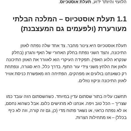
הלועזי והיותר ידוע,
תעלת אוסטכיוס
.
1.1 תעלת אוסטכיוס – המלכה הבלתי
מעורערת (ולפעמים גם המעצבנת)
תעלת אוסטכיוס היא צינור מחבר. צד אחד שלה נפתח לאוזן
התיכונה, והצד השני נפתח בחלק האחורי של האף והגרון (בחלק
שנקרא הלוע האפי). תפקידה העיקרי הוא לאוורר את האוזן התיכונה
ולאזן את הלחץ משני צידי עור התוף. בדרך כלל, היא סגורה, ונפתחת
רק כשאנחנו בולעים או מפהקים. הפתיחה הזו מאפשרת כניסת אוויר
לאוזן התיכונה וניקוז נוזלים.
תחשבו עליה בתור שסתום עדין במיוחד. כשהשסתום הזה עובד כמו
שצריך – הכל טוב ויפה. אנחנו לא מרגישים כלום. אבל כשהוא נחסם,
או לא נפתח כראוי, או נשאר פתוח מדי (כן, גם זה קורה, וזה לא כיף
בכלל) – אז מתחילות הצרות.