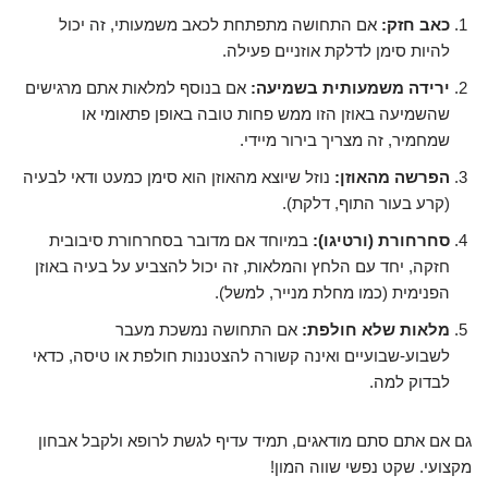
כאב חזק:
אם התחושה מתפתחת לכאב משמעותי, זה יכול
להיות סימן לדלקת אוזניים פעילה.
ירידה משמעותית בשמיעה:
אם בנוסף למלאות אתם מרגישים
שהשמיעה באוזן הזו ממש פחות טובה באופן פתאומי או
שמחמיר, זה מצריך בירור מיידי.
הפרשה מהאוזן:
נוזל שיוצא מהאוזן הוא סימן כמעט ודאי לבעיה
(קרע בעור התוף, דלקת).
סחרחורת (ורטיגו):
במיוחד אם מדובר בסחרחורת סיבובית
חזקה, יחד עם הלחץ והמלאות, זה יכול להצביע על בעיה באוזן
הפנימית (כמו מחלת מנייר, למשל).
מלאות שלא חולפת:
אם התחושה נמשכת מעבר
לשבוע-שבועיים ואינה קשורה להצטננות חולפת או טיסה, כדאי
לבדוק למה.
גם אם אתם סתם מודאגים, תמיד עדיף לגשת לרופא ולקבל אבחון
מקצועי. שקט נפשי שווה המון!