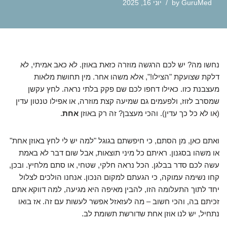
GuruMed
by
יוני 16, 2025
נחשו מה? יש לכם הרגשה מוזרה כזאת באוזן. לא כאב אמיתי, לא
דלקת שצועקת "הצילו!", אלא משהו אחר. מין תחושת מלאות
מעצבנת כזו. כאילו דחפו לכם שם פקק בלתי נראה. לחץ עקשן
שמסרב לזוז, ולפעמים גם שמיעה קצת מוזרה, או אפילו טנטון עדין
(או לא כל כך עדין). והכי מעצבן? זה רק באוזן
אחת
.
ואתם כאן, מן הסתם, כי חיפשתם בגוגל "למה יש לי לחץ באוזן אחת"
או משהו בסגנון. ראיתם כל מיני תוצאות, אבל שום דבר לא באמת
עשה לכם סדר בבלגן. הכל נראה חלקי, שטחי, או סתם מלחיץ. ובכן,
קחו נשימה עמוקה, כי הגעתם למקום הנכון. אנחנו הולכים לצלול
יחד לתוך התעלומה הזו, להבין מאיפה היא מגיעה, למה דווקא אתם
זכיתם בה, והכי חשוב – מה לעזאזל אפשר לעשות עם זה. אז בואו
נתחיל, יש לנו אוזן אחת שדורשת תשומת לב.