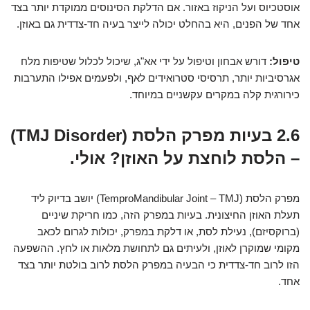
אוסטכיוס ועל הניקוז באזור. אם הדלקת הסינוסים ממוקדת יותר בצד
אחד של הפנים, היא בהחלט יכולה לייצר בעיה חד-צדדית גם באוזן.
טיפול:
דורש אבחון וטיפול על ידי אא"ג, שיכול לכלול שטיפות מלח
אגרסיביות יותר, תרסיסי סטרואידים לאף, ולפעמים אפילו התערבות
כירורגית קלה במקרים עקשניים במיוחד.
2.6 בעיות מפרק הלסת (TMJ Disorder)
– הלסת לוחצת על האוזן? אולי.
מפרק הלסת (TemproMandibular Joint – TMJ) יושב בדיוק ליד
תעלת האוזן החיצונית. בעיות במפרק הזה, כמו חריקת שיניים
(ברוקסיזם), נעילת לסת, או דלקת במפרק, יכולות לגרום לכאב
מקומי שמוקרן לאוזן, ולעיתים גם לתחושת מלאות או לחץ. ההשפעה
הזו לרוב חד-צדדית כי הבעיה במפרק הלסת לרוב בולטת יותר בצד
אחד.