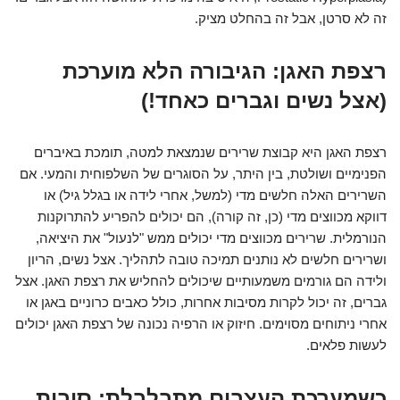
זה לא סרטן, אבל זה בהחלט מציק.
רצפת האגן: הגיבורה הלא מוערכת
(אצל נשים וגברים כאחד!)
רצפת האגן היא קבוצת שרירים שנמצאת למטה, תומכת באיברים
הפנימיים ושולטת, בין היתר, על הסוגרים של השלפוחית והמעי. אם
השרירים האלה חלשים מדי (למשל, אחרי לידה או בגלל גיל) או
דווקא מכווצים מדי (כן, זה קורה), הם יכולים להפריע להתרוקנות
הנורמלית. שרירים מכווצים מדי יכולים ממש "לנעול" את היציאה,
ושרירים חלשים לא נותנים תמיכה טובה לתהליך. אצל נשים, הריון
ולידה הם גורמים משמעותיים שיכולים להחליש את רצפת האגן. אצל
גברים, זה יכול לקרות מסיבות אחרות, כולל כאבים כרוניים באגן או
אחרי ניתוחים מסוימים. חיזוק או הרפיה נכונה של רצפת האגן יכולים
לעשות פלאים.
כשמערכת העצבים מתבלבלת: סיבות