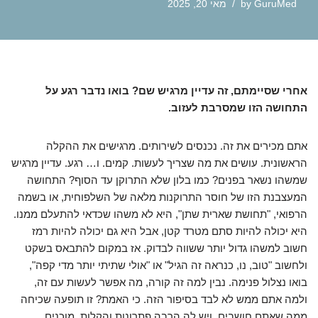
GuruMed
by
מאי 20, 2025
אחרי שסיימתם, זה עדיין מרגיש שם? בואו נדבר רגע על
התחושה הזו שמסרבת לעזוב.
אתם מכירים את זה. נכנסים לשירותים. מרגישים את ההקלה
הראשונית. עושים את מה שצריך לעשות. קמים. ו… רגע. עדיין מרגיש
שמשהו נשאר בפנים? כמו בלון שלא התרוקן עד הסוף? התחושה
המעצבנת הזו של חוסר התרוקנות מלאה של השלפוחית, או בשמה
הרפואי, "תחושת שארית שתן", היא לא משהו שכדאי להתעלם ממנו.
היא יכולה להיות סתם מטרד קטן, אבל היא גם יכולה להיות רמז
חשוב למשהו גדול יותר ששווה לבדוק. אז במקום להתבאס בשקט
ולחשוב "טוב, נו, כנראה זה הגיל" או "אולי שתיתי יותר מדי קפה",
בואו נצלול פנימה. נבין למה זה קורה, מה אפשר לעשות עם זה,
ולמה אתם ממש לא לבד בסיפור הזה. כי האמת? זו תופעה שכיחה
ממה שאתם חושבים. ויש לה הרבה פתרונות והקלות. מוכנים