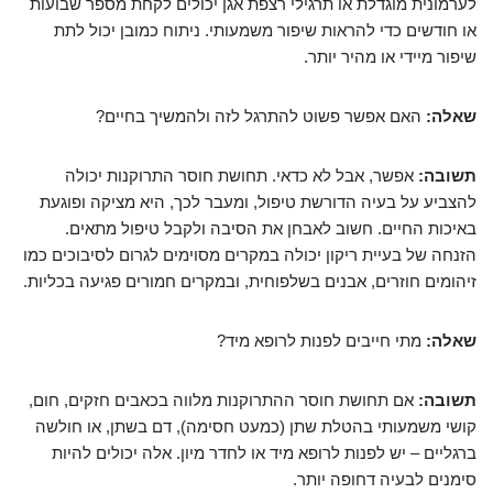
לערמונית מוגדלת או תרגילי רצפת אגן יכולים לקחת מספר שבועות
או חודשים כדי להראות שיפור משמעותי. ניתוח כמובן יכול לתת
שיפור מיידי או מהיר יותר.
שאלה:
האם אפשר פשוט להתרגל לזה ולהמשיך בחיים?
תשובה:
אפשר, אבל לא כדאי. תחושת חוסר התרוקנות יכולה
להצביע על בעיה הדורשת טיפול, ומעבר לכך, היא מציקה ופוגעת
באיכות החיים. חשוב לאבחן את הסיבה ולקבל טיפול מתאים.
הזנחה של בעיית ריקון יכולה במקרים מסוימים לגרום לסיבוכים כמו
זיהומים חוזרים, אבנים בשלפוחית, ובמקרים חמורים פגיעה בכליות.
שאלה:
מתי חייבים לפנות לרופא מיד?
תשובה:
אם תחושת חוסר ההתרוקנות מלווה בכאבים חזקים, חום,
קושי משמעותי בהטלת שתן (כמעט חסימה), דם בשתן, או חולשה
ברגליים – יש לפנות לרופא מיד או לחדר מיון. אלה יכולים להיות
סימנים לבעיה דחופה יותר.