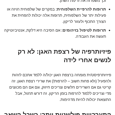
וכך משפרות את זרימת השתן.
תרופות להרפיית השלפוחית:
במקרים של שלפוחית רגיזה או
פעילות יתר של השלפוחית, תרופות אלה יכולות להפחית את
הצורך התכוף ולעזור לריקון.
תרופות לטיפול בזיהומים:
אם הסיבה היא דלקת, אנטיביוטיקה
תעשה את העבודה.
פיזיותרפיה של רצפת האגן: לא רק
לנשים אחרי לידה
פיזיותרפיסט/ית מומחה ברצפת האגן יכול/ה ללמד אתכם לזהות
ולהפעיל (ולא פחות חשוב – להרפות!) את שרירי רצפת האגן. זה
קריטי גם אם השרירים חלשים וצריכים חיזוק, וגם אם הם מכווצים
מדי וצריכים ללמוד להרפות בזמן הריקון. זה דורש תרגול, אבל
התוצאות יכולות להיות מדהימות.
התערבויות פולשניות יותר: כשכל השאר