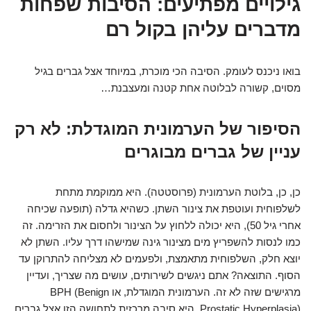
גילויים מפתיעים: הסיבות שפחות
מדברים עליהן בקול רם
בואו ניכנס לעומק. הסיבה הכי מוכרת, במיוחד אצל גברים בגיל
מסוים, קשורה לבלוטה אחת קטנה ומעצבנת…
הסיפור של הערמונית המוגדלת: לא רק
עניין של גברים מבוגרים
כן, כן, בלוטת הערמונית (פרוסטטה). היא ממוקמת מתחת
לשלפוחית ועוטפת את צינור השתן. כשהיא גדלה (תופעה שכיחה
אחרי גיל 50), היא יכולה ללחוץ על הצינור ולחסום את הזרימה. זה
כמו לנסות להשפריץ מים מצינור גינה שמישהו דרך עליו. השתן לא
יוצא חלק, השלפוחית מתאמצת, ולפעמים לא מצליחה להתרוקן עד
הסוף. התוצאה? אתם ניגשים לשירותים, עושים מה שצריך, ועדיין
מרגישים שזה לא זה. הערמונית המוגדלת, או BPH (Benign
Prostatic Hyperplasia), היא סיבה מרכזית לתחושה הזו אצל גברים.