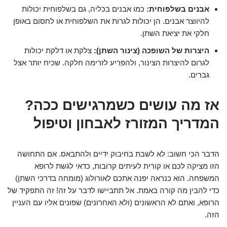
אבנים בשלפוחית:
כמו אבנים בכליה, גם בשלפוחית יכולות
להיווצר אבנים. הן יכולות לגרות את השלפוחית או לחסום באופן
חלקי את יציאת השתן.
היצרות של השופכה (צינור השתן):
צלקת או דלקת יכולות
לגרום להיצרות הצינור, ולהפריע לזרימה חלקה. שכיח יותר אצל
גברים.
אז מה עושים כשמרגישים ככה?
המדריך המזורז לאבחון וטיפול
הדבר הכי חשוב: לא לשבת בחיבוק ידיים ולהתבאס. אם התחושה
הזו מציקה לכם או קורית לעיתים קרובות, כדאי לגשת לרופא
המשפחה. הוא כנראה יפנה אתכם לאורולוג (מומחה בדרכי השתן)
כדי להבין מה קורה באמת. אל תתביישו לדבר על זה! זה התפקיד של
הרופא, ואתם לא הראשונים (ולא האחרונים) שפונים אליו עם העניין
הזה.