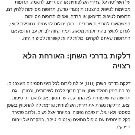
על השליטה על שרירי השלפוחית או הסוגרים. לדוגמה, תרופות
מסוימות לטיפול בהצטננות (נוגדי גודש), תרופות מסוימות ללחץ דם,
תרופות לטיפול בדיכאון או חרדה, ואפילו תרופות מסוימות
המשמשות להרפיית שרירים – כולן יכולות לפעמים, כתופעת לוואי,
לגרום לקושי בהתרוקנות מלאה. תמיד שווה לבדוק עם הרופא אם
התרופות שאתם לוקחים יכולות להיות קשורות לסיפור הזה.
דלקות בדרכי השתן: האורחת הלא
רצויה
דלקת בדרכי השתן (UTI) יכולה לגרום לכל מיני תסמינים מעצבנים:
צריבה בזמן הטלת שתן, צורך תכוף ללכת לשירותים, וכמובן – גם
תחושה שהשלפוחית לא התרוקנה עד הסוף, אפילו אם רק טיפות
יצאו. הדלקת מגרת את רירית השלפוחית וגורמת לה להתכווץ באופן
ספסטי ולא יעיל. זו סיבה נפוצה, במיוחד אצל נשים, ולרוב פתירה
בקלות יחסית עם טיפול מתאים (אנטיביוטיקה, במקרה של זיהום
חיידקי).