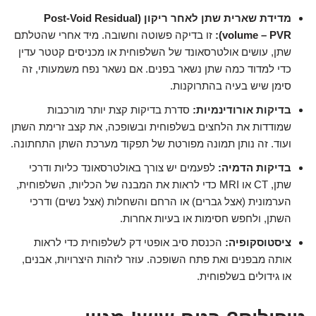
מדידת שארית שתן לאחר ריקון (Post-Void Residual
volume – PVR):
זו בדיקה פשוטה וחשובה. מיד אחרי שהטלתם
שתן, עושים אולטרסאונד של השלפוחית או מכניסים קטטר עדין
כדי למדוד כמה שתן נשאר בפנים. אם נשאר נפח משמעותי, זה
סימן שיש בעיה בהתרוקנות.
בדיקות אורודינמיות:
סדרת בדיקות קצת יותר מורכבות
שמודדות את הלחצים בשלפוחית ובשופכה, את קצב זרימת השתן
ועוד. זה נותן תמונה מפורטת של תפקוד מערכת השתן התחתונה.
בדיקות הדמיה:
לפעמים יש צורך באולטרסאונד כליות ודרכי
שתן, CT או MRI כדי לראות את המבנה של הכליות, השלפוחית,
הערמונית (אצל גברים) או הרחם והשחלות (אצל נשים) ודרכי
השתן, ולחפש חסימות או בעיות אחרות.
ציסטוסקופיה:
הכנסת סיב אופטי דק לשלפוחית כדי לראות
אותה מבפנים ואת פתח השופכה. עוזר לזהות היצרויות, אבנים,
או גידולים בשלפוחית.