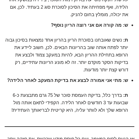
הלידה, ואף מפחיתה את הסיכון לסוכרת סוג 2 בעתיד. לכן, אם
את יכולה, מומלץ בחום להניק.
ש: מה קורה אם אני רוצה הריון נוסף?
ת:
נשים שאובחנו בסוכרת הריון בהריון אחד נמצאות בסיכון גבוה
יותר לפתח אותה שוב בהריונות הבאים. לכן, חשוב ליידע את
הרופא בתחילת ההריון הבא, להיות במעקב צמוד ולבצע את
בדיקות הסקר מוקדם יותר. זה לא מונע הריונות עתידיים, רק
דורש קצת יותר מודעות.
ש: מתי אני אמורה לבצע את בדיקת המעקב לאחר הלידה?
ת:
בדרך כלל, בדיקת העמסת סוכר של 75 גרם מתבצעת כ-6
שבועות עד 3 חודשים לאחר הלידה. הקפידי לתאם אותה מול
הרופא שלך ולא לוותר עליה, היא קריטית לבריאותך העתידית!
אז הגעת לסוף המאמר, ועם כל פיסת מידע שרכשת, את חזקה יותר,