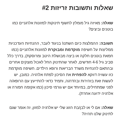
שאלות ותשובות זריזות #2
שאלה:
מאיזה גיל מומלץ לחשוף תינוקות למזונות אלרגניים כמו
בוטנים וביצים?
תשובה:
ההמלצות כיום השתנו! בניגוד לעבר, ההנחיות העדכניות
ממליצות על חשיפה
מוקדמת ומבוקרת
למזונות אלרגניים (כמו
חמאת בוטנים חלקה או ביצה מבושלת היטב ומרוסקת), בדרך כלל
סביב גיל 4-6 חודשים, לאחר שהתינוק החל לאכול מוצקים אחרים
ובהתאם להנחיות משרד הבריאות ורופא הילדים. חשיפה מוקדמת
כזו עשויה דווקא
להפחית
את הסיכון לפתח אלרגיה. כמובן, יש
לעשות זאת בזהירות ובהדרגה, ותמיד כדאי להתייעץ עם הרופא/ה
לפני שמתחילים, במיוחד אם יש גורמי סיכון (כמו אקזמה חמורה או
אלרגיה ידועה אחרת).
שאלה:
אם לי או לבן/בת הזוג שלי יש אלרגיה למזון, זה אומר שגם
לתינוק שלנו תהיה?