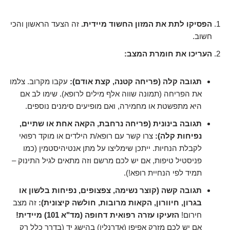
הפסיקו לתת את המזון החשוד מיידית.
זה הצעד הראשון והכי
חשוב.
העריכו את חומרת המצב:
תגובה קלה (פריחה קטנה, קצת אודם):
עקבו מקרוב. צלמו
את הפריחה (תמונה שווה אלף מילים לרופא). שימו לב אם
היא מתפשטת או מחמירה, ואם מופיעים סימנים נוספים.
תגובה בינונית (פריחה נרחבת, הקאה אחת או שתיים,
נפיחות קלה):
צרו קשר עם רופא/ת הילדים או מוקד רפואי
לקבלת הנחיות. ייתכן שימליצו על מתן אנטיהיסטמין (כמו
פניסטיל טיפות, אם יש לכם מרשם וזה מתאים לגיל התינוק –
תמיד לפי הנחיית רופא!).
תגובה קשה (קוצר נשימה, צפצופים, נפיחות בלשון או
בגרון, חיוורון, הקאות מרובות, חולשה קיצונית):
זה מצב
חירום!
הזעיקו עזרה רפואית דחופה (מד"א 101) מיידית!
אם יש לכם מזרק אפיפן (אדרנלין) בהישג יד (בדרך כלל רק