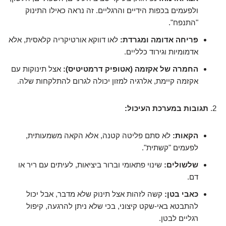
ולפעמים בכפות הידיים והרגליים. זה נראה כאילו התינוק
"התנפח".
פריחה אדומה ומגרדת:
לאו דווקא אורטיקריה קלאסית, אלא
אדמומיות וגירוד כלליים.
החמרה של אקזמה (אטופיק דרמטיטיס):
אצל תינוקות עם
אקזמה קיימת, אלרגיה למזון יכולה לגרום להתלקחות שלה.
תגובות במערכת העיכול:
הקאות:
לא סתם פליטה קטנה, אלא הקאה משמעותית,
לפעמים "קשתית".
שלשולים:
שינוי פתאומי וברור ביציאות, לעיתים עם ריר או
דם.
כאבי בטן:
קשה לזהות אצל תינוק שלא מדבר, אבל יכול
להתבטא באי-שקט קיצוני, בכי שלא ניתן להרגעה, קיפול
רגליים לבטן.