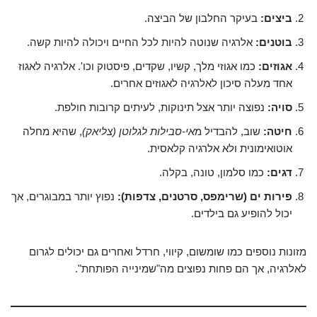
ביצים:
בעיקר החלבון של הביצה.
בוטנים:
אלרגיה שנוטה להיות לכל החיים ויכולה להיות קשה.
אגוזים:
כמו אגוזי מלך, קשיו, שקדים, פיסטוק וכו'. אלרגיה לאגוז
אחד מעלה סיכון לאלרגיה לאגוזים אחרים.
סויה:
נפוצה יותר אצל תינוקות, לעיתים קרובות חולפת.
חיטה:
שוב, להבדיל מ
אי-סבילות לגלוטן (צליאק)
, שהיא מחלה
אוטואימונית ולא אלרגיה קלאסית.
דגים:
כמו סלמון, טונה, בקלה.
פירות ים (שרימפס, סרטנים, צדפות):
נפוץ יותר במבוגרים, אך
יכול להופיע גם בילדים.
מזונות נוספים כמו שומשום, קיווי, חרדל ואחרים גם יכולים לגרום
לאלרגיה, אך הם פחות נפוצים מה"שמינייה הפותחת".