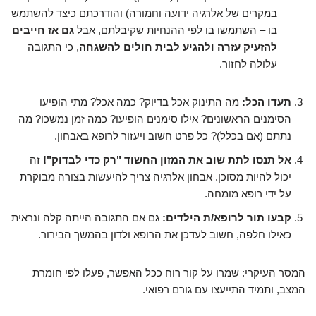
במקרים של אלרגיה ידועה וחמורה) והודרכתם כיצד להשתמש
בו – השתמשו בו לפי ההנחיות שקיבלתם, אבל
גם אז חייבים
להזעיק עזרה ולהגיע לבית חולים להשגחה
, כי התגובה
עלולה לחזור.
תעדו הכל:
מה התינוק אכל בדיוק? כמה אכל? מתי הופיעו
הסימנים הראשונים? אילו סימנים הופיעו? כמה זמן נמשכו? מה
נתתם (אם בכלל)? כל פרט חשוב ויעזור לרופא באבחון.
אל תנסו לתת שוב את המזון החשוד "רק כדי לבדוק"!
זה
יכול להיות מסוכן. אבחון אלרגיה צריך להיעשות בצורה מבוקרת
על ידי רופא מומחה.
קבעו תור לרופא/ת הילדים:
גם אם התגובה הייתה קלה ונראית
כאילו חלפה, חשוב לעדכן את הרופא ולדון בהמשך הבירור.
המסר העיקרי: שמרו על קור רוח ככל האפשר, פעלו לפי חומרת
המצב, ותמיד התייעצו עם גורם רפואי.