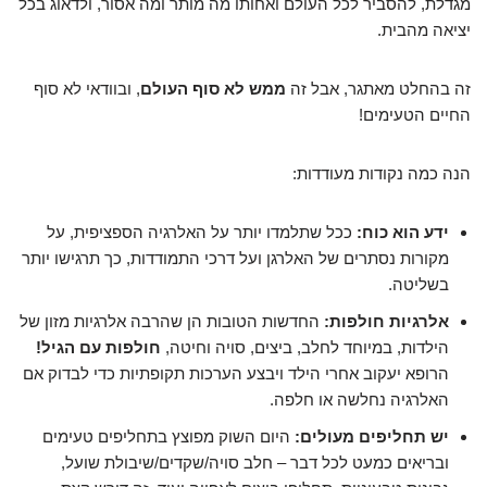
מגדלת, להסביר לכל העולם ואחותו מה מותר ומה אסור, ולדאוג בכל
יציאה מהבית.
זה בהחלט מאתגר, אבל זה
ממש לא סוף העולם
, ובוודאי לא סוף
החיים הטעימים!
הנה כמה נקודות מעודדות:
ידע הוא כוח:
ככל שתלמדו יותר על האלרגיה הספציפית, על
מקורות נסתרים של האלרגן ועל דרכי התמודדות, כך תרגישו יותר
בשליטה.
אלרגיות חולפות:
החדשות הטובות הן שהרבה אלרגיות מזון של
הילדות, במיוחד לחלב, ביצים, סויה וחיטה,
חולפות עם הגיל!
הרופא יעקוב אחרי הילד ויבצע הערכות תקופתיות כדי לבדוק אם
האלרגיה נחלשה או חלפה.
יש תחליפים מעולים:
היום השוק מפוצץ בתחליפים טעימים
ובריאים כמעט לכל דבר – חלב סויה/שקדים/שיבולת שועל,