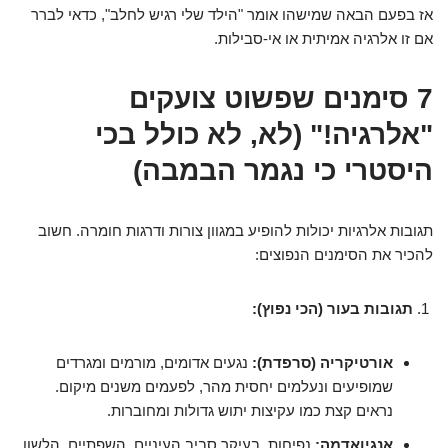
אז בפעם הבאה שמישהו אומר "הילד שלי רגיש לחלב", כדאי לברר
אם זו אלרגיה אמיתית או אי-סבילות.
7 סימנים שפשוט צועקים
"אלרגיה!" (לא, לא כולל בכי
היסטרי כי נגמר הבמבה)
תגובות אלרגיות יכולות להופיע במגוון צורות ודרגות חומרה. חשוב
להכיר את הסימנים הנפוצים:
תגובות בעור (הכי נפוץ):
אורטיקריה (סרפדת):
נגעים אדומים, מורמים ומגרדים
שמופיעים ונעלמים יחסית מהר, לפעמים משנים מיקום.
נראים קצת כמו עקיצות יתוש גדולות ומחוברות.
אנגיואדמה:
נפיחות, בעיקר סביב העיניים, השפתיים, הלשון,