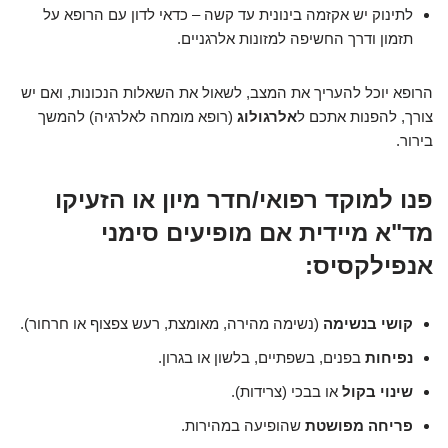
לתינוק יש אקזמה בינונית עד קשה – כדאי לדון עם הרופא על
תזמון ודרך החשיפה למזונות אלרגניים.
הרופא יוכל להעריך את המצב, לשאול את השאלות הנכונות, ואם יש
צורך, להפנות אתכם ל
אלרגולוג
(רופא מומחה לאלרגיה) להמשך
בירור.
פנו למוקד רפואי/חדר מיון או הזעיקו
מד"א מיידית אם מופיעים סימני
אנפילקסיס:
קושי בנשימה
(נשימה מהירה, מאומצת, רעש צפצוף או חרחור).
נפיחות
בפנים, בשפתיים, בלשון או בגרון.
שינוי בקול
או בבכי (צרידות).
פריחה מפושטת
שהופיעה במהירות.