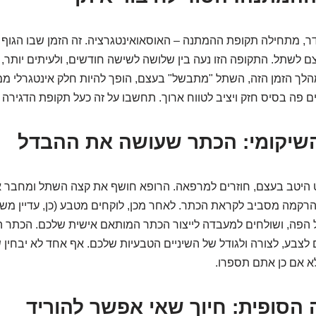
, מתחילה תקופת ההמתנה – האוסאואינטגרציה. זה הזמן שבו הגוף
 לשתל. התקופה הזו נעה בין שלושה לשישה חודשים, ולעיתים יותר,
לך הזמן הזה, השתל "מתבשל" בעצם, הופך להיות חלק אינטגרלי ממ
ם פה בסיס חזק ויציב לטווח ארוך. תחשבו על זה כעל תקופת הדגירה 
יטב בעצם, חוזרים למרפאה. הרופא חושף את קצה השתל ומחבר אלי
רקמה מסביב לקראת הכתר. לאחר מכן, לוקחים מטבע (כן, עדיין משת
 הפה, ושולחים למעבדה לייצור הכתר המותאם אישית שלכם. הכתר ה
לצבע, לצורה ולגודל של השיניים הטבעיות שלכם. אף אחד לא יבחין ש
א אם כן אתם תספרו.