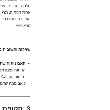
הלסת ומבריג בעדינ
אחרי הניתוח, תרגי
העבודה. תגידו ביי ב
טראומטי.
שאלות ותשובות מ
האם ניתוח שתל
הניתוח עצמו מב
נפיחות, אך אלו
כואב ממה שדמיי
3. תקופת ההמתנה: הסוד לחיבור איתן