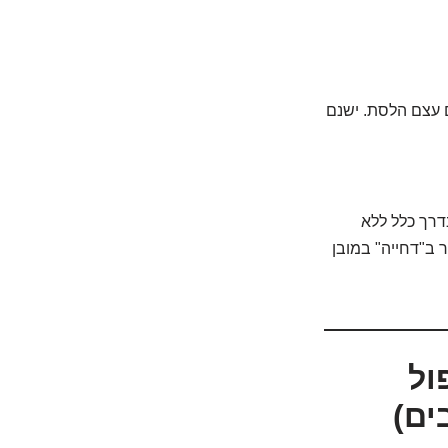
ם עצם הלסת. ישנם
בדרך כלל ללא
ר ב"דחייה" במובן
ול
ים)