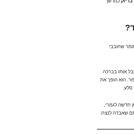
בדיוק
כמו שן
ד?
חומר שחובבי
בל אותו בברכה
ור. הוא הופך את
סלע.
ן חדשה לגמרי,
תם שאבדה לנצח.