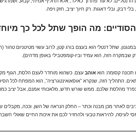
 הדנטליים. לא עוד פתרון "כאילו", אלא תחליף אמיתי, קבוע, ושמרגיש
בלי דבק, ובלי דאגות. רק חיוך יציב, חזק ויפה.
סודיים: מה הופך שתל לכל כך מיוח
מנגנון. שתל דנטלי הוא בעצם בורג קטן, לרוב עשוי מטיטניום טהור (
ק שבמקרה הזה, הוא עמיד וביו-קומפטבילי באופן מדהים).
ו תכונה קסומה: הוא
אוהב
עצם. כשהוא מוחדר לעצם הלסת, הגוף מק
אים. התהליך הזה, שנקרא "אוסאואינטגרציה", הוא המפתח לכל הסיפ
פרד מהלסת שלכם. ממש שורש חדש, מלאכותי אמנם, אבל יציב כמו 
בים לאחר מכן מבנה וכתר – החלק הנראה של השן. וככה, מקבלים ש
סי לעיסה, להיראות טבעי ולהחזיר לכם את איכות החיים שאולי חשב