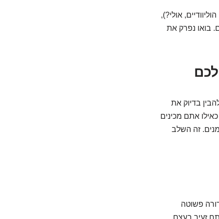
יוודיים, אולי?),
. בואו נפרק את
סריקות CT תלת-ממדיות (כדי להבין בדיוק את
כאילו אתם מכינים
נים. זה השלב
דורה פשוטה
תח זעיר בעצם