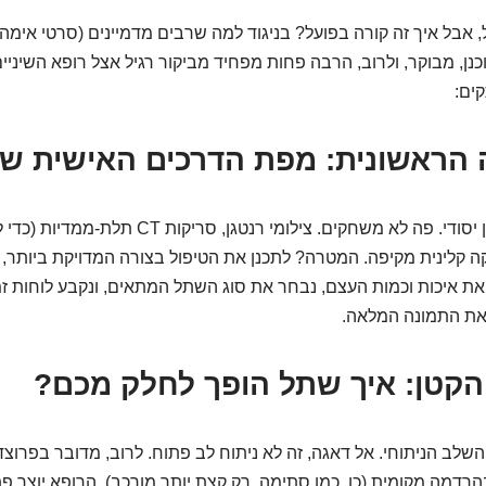
 אבל איך זה קורה בפועל? בניגוד למה שרבים מדמיינים (סרטי אימה הול
נן, מבוקר, ולרוב, הרבה פחות מפחיד מביקור רגיל אצל רופא השיניים
הכל מתחיל באבחון יסודי. פה לא משחקים. צילומי רנטגן, 
ה קלינית מקיפה. המטרה? לתכנן את הטיפול בצורה המדויקת ביותר, 
את איכות וכמות העצם, נבחר את סוג השתל המתאים, ונקבע לוחות זמ
את התמונה המלאה.
לב הניתוחי. אל דאגה, זה לא ניתוח לב פתוח. לרוב, מדובר בפרוצ
רדמה מקומית (כן, כמו סתימה, רק קצת יותר מורכב). הרופא יוצר פ