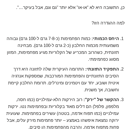
כן, התשובה היא לא "או-או" אלא יותר "גם וגם, אבל בעיקר…".
למה ההגדרה הזו?
היחס הכמותי:
כמות הפחמימות (כ-7-8 גרם ל-100 גרם) גבוהה
משמעותית מכמות החלבון (כ-2 גרם ל-100 גרם). מבחינה
תזונתית, כשהרוב המכריע של הקלוריות מגיע מפחמימות, המזון
מסווג כפחמימתי.
התפקיד התזונתי:
התרומה העיקרית שלה לתזונה היא דרך
הסיבים התזונתיים והפחמימות המורכבות, שמספקות אנרגיה
איטית ושובע, יחד עם ויטמינים ומינרלים. תרומת החלבון קיימת
וחשובה, אך משנית.
ההקשר של "ירק":
רוב הירקות הלא-עמילניים (כמו חסה,
מלפפון, פלפל) הם דלים מאוד בקלוריות ובפחמימות נטו. ירקות
עמילניים (כמו תפוח אדמה, בטטה) עשירים בפחמימות. שעועית
ירוקה נמצאת איפשהו באמצע – יותר פחמימות מירק עלים, אבל
פחות מתפוח אדמה, והרבה מהפחמימות הן סיבים.