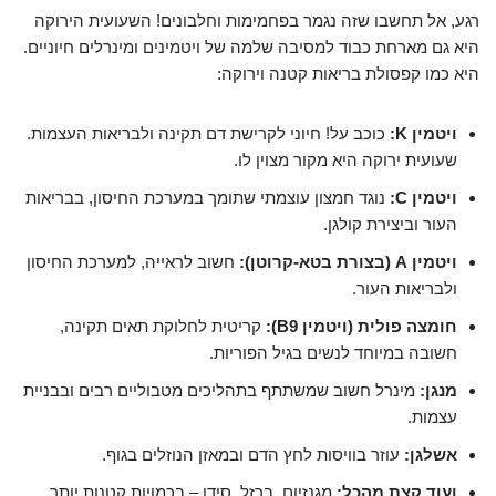
רגע, אל תחשבו שזה נגמר בפחמימות וחלבונים! השעועית הירוקה
היא גם מארחת כבוד למסיבה שלמה של ויטמינים ומינרלים חיוניים.
היא כמו קפסולת בריאות קטנה וירוקה:
ויטמין K:
כוכב על! חיוני לקרישת דם תקינה ולבריאות העצמות.
שעועית ירוקה היא מקור מצוין לו.
ויטמין C:
נוגד חמצון עוצמתי שתומך במערכת החיסון, בבריאות
העור וביצירת קולגן.
ויטמין A (בצורת בטא-קרוטן):
חשוב לראייה, למערכת החיסון
ולבריאות העור.
חומצה פולית (ויטמין B9):
קריטית לחלוקת תאים תקינה,
חשובה במיוחד לנשים בגיל הפוריות.
מנגן:
מינרל חשוב שמשתתף בתהליכים מטבוליים רבים ובבניית
עצמות.
אשלגן:
עוזר בוויסות לחץ הדם ובמאזן הנוזלים בגוף.
ועוד קצת מהכל:
מגנזיום, ברזל, סידן – בכמויות קטנות יותר,