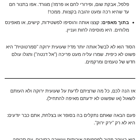
פלפל, אבקת שום, ופירורי לחם או פרמז'ן מגורד. אפו בתנור חם
עד שהיא רכה ומעט זהובה בקצוות. ממכר!
בתוך מאפים:
קצצו אותה והוסיפו לפשטידות, קישים, או מאפינס
מלוחים. היא מוסיפה לחות ועניין.
הסוד הוא לא לבשל אותה יותר מדי! שעועית ירוקה "סמרטוטית" היא
פשוט לא כיפית. שמרו עליה מעט פריכה ("אל דנטה") ותגלו עולם
חדש של טעמים ומרקמים.
אז הנה לכם, כל מה שרציתם לדעת על שעועית ירוקה ולא העזתם
לשאול (או שפשוט לא ידעתם מאיפה להתחיל).
פעם הבאה שאתם נתקלים בה בסופר או בצלחת, אתם כבר יודעים:
היא לא רק "ירק ירוק".
היא בעיקר מקור לפחמימה איכותית ועשירה בסיבים, עם תרומה