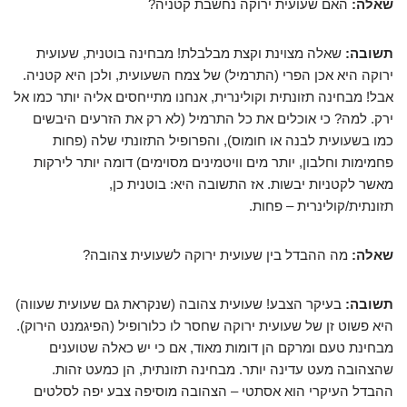
שאלה:
האם שעועית ירוקה נחשבת קטניה?
תשובה:
שאלה מצוינת וקצת מבלבלת! מבחינה בוטנית, שעועית
ירוקה היא אכן הפרי (התרמיל) של צמח השעועית, ולכן היא קטניה.
אבל! מבחינה תזונתית וקולינרית, אנחנו מתייחסים אליה יותר כמו אל
ירק. למה? כי אוכלים את כל התרמיל (לא רק את הזרעים היבשים
כמו בשעועית לבנה או חומוס), והפרופיל התזונתי שלה (פחות
פחמימות וחלבון, יותר מים וויטמינים מסוימים) דומה יותר לירקות
מאשר לקטניות יבשות. אז התשובה היא: בוטנית כן,
תזונתית/קולינרית – פחות.
שאלה:
מה ההבדל בין שעועית ירוקה לשעועית צהובה?
תשובה:
בעיקר הצבע! שעועית צהובה (שנקראת גם שעועית שעווה)
היא פשוט זן של שעועית ירוקה שחסר לו כלורופיל (הפיגמנט הירוק).
מבחינת טעם ומרקם הן דומות מאוד, אם כי יש כאלה שטוענים
שהצהובה מעט עדינה יותר. מבחינה תזונתית, הן כמעט זהות.
ההבדל העיקרי הוא אסתטי – הצהובה מוסיפה צבע יפה לסלטים