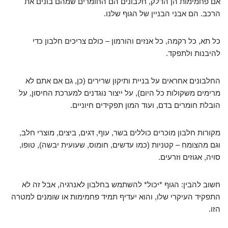
אם פחמימות הן הדלק, חלבונים הם החומרים שמהם בונים את
הרכב. הם אבני הבניין של הגוף שלנו.
כל תא, כל רקמה, כל אנזים והורמון – כולם צריכים חלבון כדי
להיבנות ולתפקד.
החלבונים אחראים על בניית ותיקון שרירים (כן, גם אם אתם לא
מרימים משקולות כל היום), על ייצור נוגדנים למערכת החיסון, על
הובלת חומרים בדם, ועוד המון תפקידים חיוניים.
מקורות חלבון מוכרים כוללים בשר, עוף, דגים, ביצים, מוצרי חלב,
וגם מהצומח – קטניות (כמו עדשים, חומוס, שעועית יבשה), טופו,
סויה, אגוזים וזרעים.
חשוב להבין: הגוף *יכול* להשתמש בחלבון לאנרגיה, אבל זה לא
התפקיד העיקרי שלו, והוא יעדיף תמיד פחמימות או שומנים למטרה
הזו.