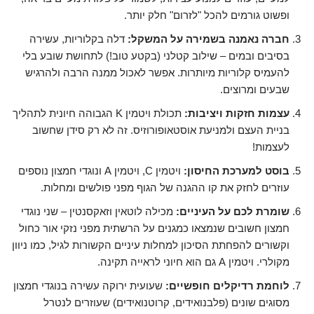
ופשוט גורמים להכל "לזרום" חלק יותר.
חברה נאמנה בשמירה על המשקל:
דלה בקלוריות, עשירה
בסיבים ובמים – שילוב קטלני (בקטע טוב!) לתחושת שובע בלי
להעמיס קלוריות מיותרות. אפשר לאכול ממנה הרבה ולהרגיש
שבעים ומרוצים.
עצמות חזקות ויציבות:
תכולת ויטמין K הגבוהה חיונית לתהליך
בניית העצם ולמניעת אוסטאופורוזיס. זה לא רק סידן שחשוב
לעצמות!
בוסט למערכת החיסון:
ויטמין C, ויטמין A ונוגדי חמצון נוספים
עוזרים לחזק את קו ההגנה של הגוף מפני פולשים ומחלות.
שומרת לכם על העיניים:
מכילה לוטאין וזאקסנטין – שני נוגדי
חמצון חשובים שנמצאו כמגנים על הרשתית מפני נזקי אור כחול
וקשורים להפחתת הסיכון למחלות עיניים הקשורות לגיל, כמו ניוון
מקולרי. ויטמין A גם הוא חיוני לראייה תקינה.
לוחמת רדיקלים חופשיים:
שעועית ירוקה עשירה בנוגדי חמצון
מסוגים שונים (פלבנואידים, קרוטנואידים) שעוזרים לנטרל