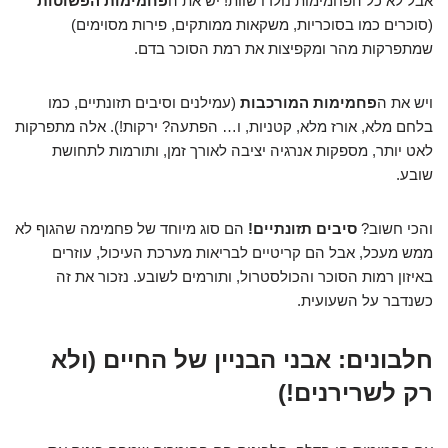
אבל לא כל הפחמימות נולדו שוות! יש את ה
פחמימות הפשוטות
(סוכרים כמו בסוכריות, משקאות ממותקים, פירות מסוימים)
שמתפרקות מהר ומקפיצות את רמת הסוכר בדם.
ויש את ה
פחמימות המורכבות
(עמילנים וסיבים תזונתיים, כמו
בלחם מלא, אורז מלא, קטניות, ו… הפתעה? ירקות!). אלה מתפרקות
לאט יותר, מספקות אנרגיה יציבה לאורך זמן, ותורמות לתחושת
שובע.
והכי חשוב?
סיבים תזונתיים!
הם סוג מיוחד של פחמימה שהגוף לא
ממש מעכל, אבל הם קריטיים לבריאות מערכת העיכול, עוזרים
באיזון רמות הסוכר והכולסטרול, ותורמים לשובע. נזכור את זה
כשנדבר על השעועית.
חלבונים: אבני הבניין של החיים (ולא
רק לשרירנים!)