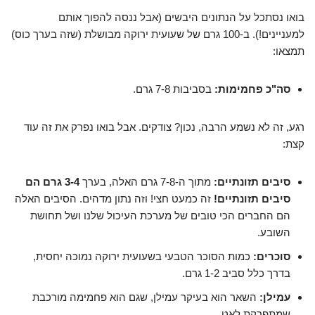
בואו נסתכל על הנתונים היבשים (אבל ננסה להפוך אותם
למעניינים!). ב-100 גרם של שעועית ירוקה מבושלת (שזה בערך כוס)
תמצאו:
סה"כ פחמימות:
בסביבות 7-8 גרם.
רגע, זה לא נשמע הרבה, נכון? צודקים. אבל בואו נפרק את זה עוד
קצת:
סיבים תזונתיים:
מתוך ה-7-8 גרם האלה, בערך
3-4 גרם הם
סיבים תזונתיים!
זה כמעט חצי! וזה נתון מדהים. הסיבים האלה
הם החברים הכי טובים של מערכת העיכול שלנו ושל תחושת
השובע.
סוכרים:
כמות הסוכר הטבעי בשעועית ירוקה נמוכה יחסית,
בדרך כלל סביב 1-2 גרם.
עמילן:
השאר הוא בעיקר עמילן, שגם הוא פחמימה מורכבת
שמתפרקת לאט.