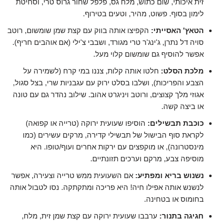
זית איכותי, שום כתוש, מלח גס, פלפל שחור גרוס טרי, וסחיטת
לימון בסוף. פשוט, מהיר, וטעים בטירוף.
הטאץ' האסייתי:
הקפיצו אותה בווק עם קצת שמן שומשום, רוטב
סויה דל נתרן, ג'ינג'ר טרי מגורד, ושבבי צ'ילי (אם אוהבים חריף).
אפשר להוסיף גם שומשום קלוי מעל.
מלכת הסלט:
חלטו אותה קלות, צננו במי קרח (לשמירה על
הצבע והפריכות), ושלבו בסלט ירוק עם עגבניות שרי, בצל סגול,
אגוזי מלך קצוצים, ורוטב ויניגרט אהוב. שילוב נהדר גם עם טונה
או ביצה קשה.
כוכבת תבשילים:
הוסיפו שעועית ירוקה (טרייה או קפואה)
לקראת סוף הבישול של תבשילי קדירה, מרקים עשירים (כמו
מינסטרונה), או מוקפצים עם ירקות אחרים ועוף/טופו. היא
מוסיפה צבע, מרקם וערכים תזונתיים.
נשנוש בריא ומפתיע:
אם השעועית ממש טרייה וצעירה, אפשר
לנשנש אותה אפילו חיה! היא פריכה ומתקתקה. נסו לטבול אותה
בחומוס או בטחינה.
חגיגה בתנור:
ערבבו שעועית ירוקה עם קצת שמן זית, מלח,