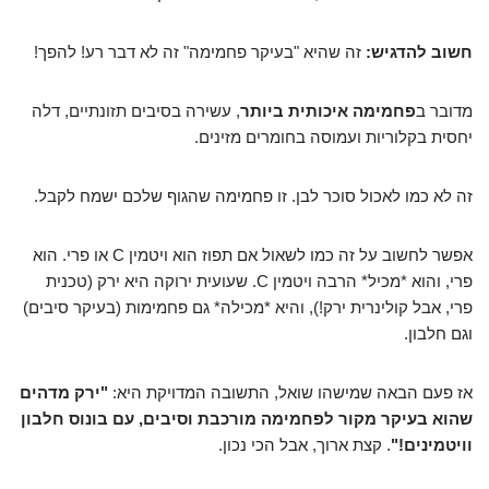
חשוב להדגיש:
זה שהיא "בעיקר פחמימה" זה לא דבר רע! להפך!
מדובר ב
פחמימה איכותית ביותר
, עשירה בסיבים תזונתיים, דלה
יחסית בקלוריות ועמוסה בחומרים מזינים.
זה לא כמו לאכול סוכר לבן. זו פחמימה שהגוף שלכם ישמח לקבל.
אפשר לחשוב על זה כמו לשאול אם תפוז הוא ויטמין C או פרי. הוא
פרי, והוא *מכיל* הרבה ויטמין C. שעועית ירוקה היא ירק (טכנית
פרי, אבל קולינרית ירק!), והיא *מכילה* גם פחמימות (בעיקר סיבים)
וגם חלבון.
אז פעם הבאה שמישהו שואל, התשובה המדויקת היא:
"ירק מדהים
שהוא בעיקר מקור לפחמימה מורכבת וסיבים, עם בונוס חלבון
וויטמינים!"
. קצת ארוך, אבל הכי נכון.