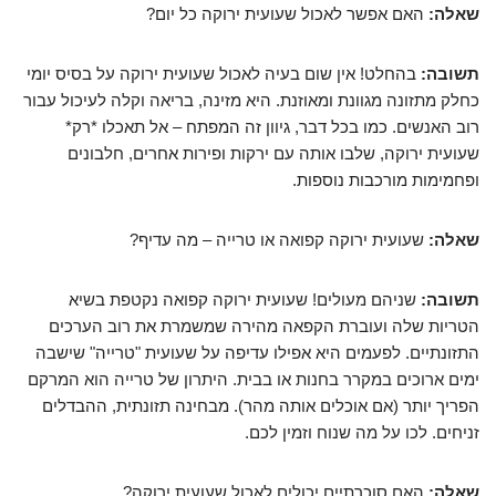
שאלה:
האם אפשר לאכול שעועית ירוקה כל יום?
תשובה:
בהחלט! אין שום בעיה לאכול שעועית ירוקה על בסיס יומי
כחלק מתזונה מגוונת ומאוזנת. היא מזינה, בריאה וקלה לעיכול עבור
רוב האנשים. כמו בכל דבר, גיוון זה המפתח – אל תאכלו *רק*
שעועית ירוקה, שלבו אותה עם ירקות ופירות אחרים, חלבונים
ופחמימות מורכבות נוספות.
שאלה:
שעועית ירוקה קפואה או טרייה – מה עדיף?
תשובה:
שניהם מעולים! שעועית ירוקה קפואה נקטפת בשיא
הטריות שלה ועוברת הקפאה מהירה שמשמרת את רוב הערכים
התזונתיים. לפעמים היא אפילו עדיפה על שעועית "טרייה" שישבה
ימים ארוכים במקרר בחנות או בבית. היתרון של טרייה הוא המרקם
הפריך יותר (אם אוכלים אותה מהר). מבחינה תזונתית, ההבדלים
זניחים. לכו על מה שנוח וזמין לכם.
שאלה:
האם סוכרתיים יכולים לאכול שעועית ירוקה?