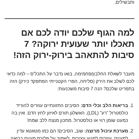
ותבשילים.
למה הגוף שלכם יודה לכם אם
תאכלו יותר שעועית ירוקה? 7
סיבות להתאהב בירוק-ירוק הזה!
מעבר לשאלת החלבון/פחמימה, בואו נדבר על התכל'ס – למה כדאי
לכם לשלב את הירק (סליחה, הפרי הקטנייתי המתפקד כירק) הזה
בתפריט שלכם? הנה 7 סיבות משכנעות:
בריאות הלב וכלי הדם:
הסיבים התזונתיים עוזרים להוריד
כולסטרול "רע" (LDL). האשלגן תורם לאיזון לחץ הדם. ואין בה
כמעט שומן רווי או כולסטרול. מתכון מנצח ללב שמח!
מערכת עיכול מרוצה:
שוב, הסיבים! הם כמו מטאטא עדין
למעיים, עוזרים למנוע עצירות, לשמור על פלורת מעיים בריאה,