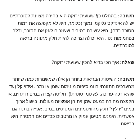
תשובה:
בהחלט כן! שעועית ירוקה היא בחירה מצוינת לסוכרתיים.
יש לה אינדקס גליקמי נמוך (כלומר, היא לא מקפיצה את רמות
הסוכר בדם), היא עשירה בסיבים שעוזרים לאזן את הסוכר, ודלה
בפחמימות נטו. היא יכולה וצריכה להיות חלק מתזונה בריאה
לסוכרתיים.
שאלה:
איך הכי בריא להכין שעועית ירוקה?
תשובה:
השיטות הבריאות ביותר הן אלה שמשמרות כמה שיותר
מהערכים התזונתיים ומוסיפות מינימום שומן או נתרן. אידוי קל (עד
שהיא רכה-פריכה, לא סמרטוטית!), חליטה קצרה במים רותחים, או
הקפצה מהירה במעט שמן זית הן אופציות מעולות. בישול ארוך
במים "ידליף" חלק מהוויטמינים המסיסים במים. אפייה בתנור גם
אפשרית. הימנעו מטיגון עמוק או מרטבים כבדים אם המטרה היא
בריאות.