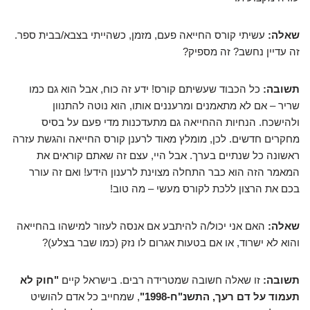
שאלה:
עשיתי קורס החייאה פעם, מזמן, כשהייתי בצבא/בבית ספר.
זה עדיין נחשב? זה מספיק?
תשובה:
כל הכבוד שעשיתם קורס! ידע זה כוח, אבל הוא גם כמו
שריר – אם לא מתאמנים ומרעננים אותו, הוא נוטה להתנוון
ולהישכח. הנחיות ההחייאה גם מתעדכנות מדי פעם על בסיס
מחקרים חדשים. לכן, מומלץ מאוד לרענן קורס החייאה והגשת עזרה
ראשונה כל שנתיים בערך. אבל היי, עצם זה שאתם קוראים את
המאמר הזה הוא כבר התחלה מצוינת לרענון הידע! ואם זה עורר
בכם את הרצון ללכת לקורס מעשי – מה טוב!
שאלה:
האם אני יכול/ה להיתבע אם אנסה לעזור למישהו בהחייאה
והוא לא ישרוד, או אם בטעות אגרום לו נזק (כמו שבר בצלע)?
תשובה:
זו שאלה חשובה שמטרידה רבים. בישראל קיים
"חוק לא
תעמוד על דם רעך, התשנ"ח-1998"
, שמחייב כל אדם להושיט