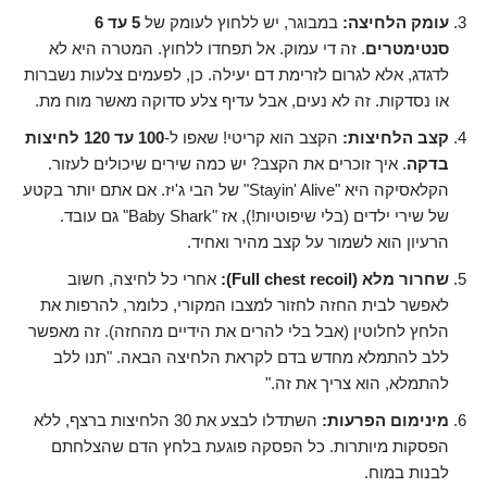
עומק הלחיצה:
במבוגר, יש ללחוץ לעומק של
5 עד 6
סנטימטרים
. זה די עמוק. אל תפחדו ללחוץ. המטרה היא לא
לדגדג, אלא לגרום לזרימת דם יעילה. כן, לפעמים צלעות נשברות
או נסדקות. זה לא נעים, אבל עדיף צלע סדוקה מאשר מוח מת.
קצב הלחיצות:
הקצב הוא קריטי! שאפו ל-
100 עד 120 לחיצות
בדקה
. איך זוכרים את הקצב? יש כמה שירים שיכולים לעזור.
הקלאסיקה היא "Stayin' Alive" של הבי ג'יז. אם אתם יותר בקטע
של שירי ילדים (בלי שיפוטיות!), אז "Baby Shark" גם עובד.
הרעיון הוא לשמור על קצב מהיר ואחיד.
שחרור מלא (Full chest recoil):
אחרי כל לחיצה, חשוב
לאפשר לבית החזה לחזור למצבו המקורי, כלומר, להרפות את
הלחץ לחלוטין (אבל בלי להרים את הידיים מהחזה). זה מאפשר
ללב להתמלא מחדש בדם לקראת הלחיצה הבאה. "תנו ללב
להתמלא, הוא צריך את זה."
מינימום הפרעות:
השתדלו לבצע את 30 הלחיצות ברצף, ללא
הפסקות מיותרות. כל הפסקה פוגעת בלחץ הדם שהצלחתם
לבנות במוח.