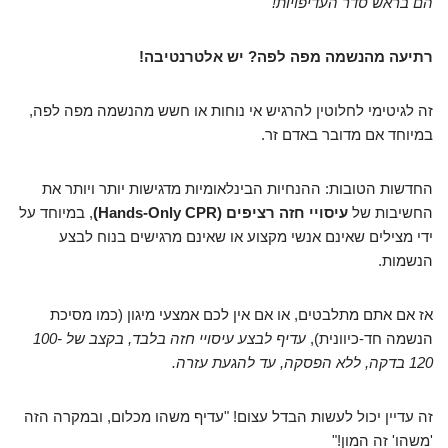
הם בראש סדר העדיפויות!
רתיעה מהנשמה מפה לפה? יש אלטרנטיבה!
זה לגיטימי לחלוטין להרגיש אי נוחות או חשש מהנשמה מפה לפה,
במיוחד אם מדובר באדם זר.
החדשות הטובות: ההנחיות הבינלאומיות מדגישות יותר ויותר את
החשיבות של
עיסויי חזה רציפים (Hands-Only CPR)
, במיוחד על
ידי מצילים שאינם אנשי מקצוע או שאינם מרגישים בנוח לבצע
הנשמות.
אז אם אתם מתלבטים, או אם אין לכם אמצעי מיגון (כמו מסיכת
הנשמה חד-כיוונית),
עדיף לבצע עיסויי חזה בלבד, בקצב של 100-
120 בדקה, ללא הפסקה, עד להגעת עזרה.
זה עדיין יכול לעשות הבדל עצום! "עדיף משהו מכלום, ובמקרה הזה
'משהו' זה המון!"