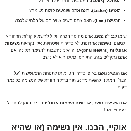
הסתכלו (Look):
האם בית החזה עולה ויורד?
האזינו (Listen):
האם אתם שומעים קולות נשימה?
הרגישו (Feel):
האם אתם חשים אוויר חם על הלחי שלכם?
שימו לב: לפעמים, אדם מחוסר הכרה עלול להשמיע קולות חרחור או
"לנשום" נשימות אחרונות, לא סדירות ושטחיות. אלו נקראות
נשימות
אגונליות
(Agonal breaths) והן
אינן
נחשבות לנשימה תקינה! אם
אתם נתקלים בזה, התייחסו כאילו הוא לא נושם.
אם הנפגע נושם באופן סדיר, הטו אותו לתנוחת התאוששות (על
הצד) והמתינו להגעת מד"א, תוך בדיקה חוזרת של הנשימה כל כמה
דקות.
אם הוא
אינו נושם, או נושם נשימות אגונליות
– זה הזמן להתחיל
בעיסויי חזה!
אוקיי, הבנו. אין נשימה (או שהיא