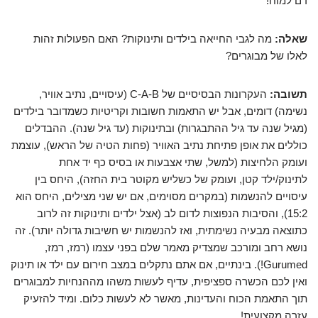
דם למוח!
שאלה:
מה לגבי החייאה בילדים ותינוקות? האם הפעולות זהות
לאלו של מבוגרים?
תשובה:
העקרונות הבסיסיים של C-A-B (עיסויים, נתיב אוויר,
נשימה) דומים, אבל יש התאמות חשובות וקריטיות כשמדובר בילדים
(מגיל שנה עד גיל ההתבגרות) ובתינוקות (עד גיל שנה). ההבדלים
כוללים את אופן פתיחת נתיב האוויר (פחות הטיה של הראש), עוצמת
ועומק הלחיצות (למשל, שתי אצבעות או בסיס כף יד אחת
לתינוק/ילד קטן, ועומק של כשליש מקוטר בית החזה), היחס בין
עיסויים להנשמות (במקרים מסוימים, אם יש שני מצילים, היחס הוא
15:2), והסיבות הנפוצות לדום לב (אצל ילדים ותינוקות זה לרוב
כתוצאה מבעיה נשימתית, ואז להנשמות יש חשיבות גדולה יותר). זה
נושא רחב ומורכב שמצדיק מאמר שלם בפני עצמו (רמז, רמז,
Gurumed!). בינתיים, אם אתם נתקלים במצב חירום עם ילד או תינוק
ואין לכם הכשרה ספציפית, עדיף לעשות משהו מההנחיות למבוגרים
תוך התאמת הכוח והעדינות, מאשר לא לעשות כלום. ומיד להזעיק
עזרה מקצועית!