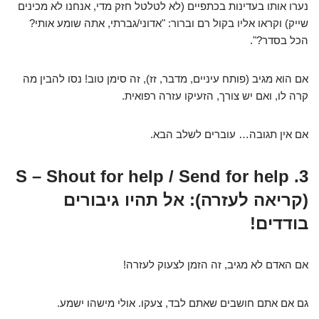
נערו אותו בעדינות בכתפיים (לא לטלטל חזק מדי, אנחנו לא מכינים
שייק) וקראו אליו בקול רם וברור: "אדוני/גברתי, אתה שומע אותי?
הכל בסדר?".
אם הוא מגיב (פותח עיניים, מדבר, זז), זה סימן טוב! נסו להבין מה
קרה לו, ואם יש צורך, הזעיקו עזרה רפואית.
אם אין תגובה… עוברים לשלב הבא.
3. S – Shout for help / Send for help
(קריאה לעזרה): אל תהיו גיבורים
בודדים!
אם האדם לא מגיב, זה הזמן לצעוק לעזרה!
גם אם אתם חושבים שאתם לבד, צעקו. אולי מישהו ישמע.