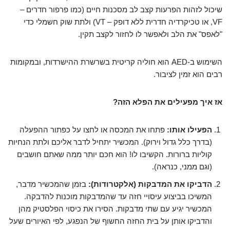
שיכול לזהות הפרעות קצב לב מסכנות חיים (כמו פרפור חדרים –
VF, או טכיקרדיה חדרית ללא דופק – VT) ולתת שוק חשמלי כדי
"לאפס" את הלב ולאפשר לו לחזור לקצב תקין.
השימוש ב-AED הוא חוליה קריטית בשרשרת ההישרדות, ובמקומות
רבים הוא זמין לציבור.
אז איך מפעילים את הפלא הזה?
הפעילו אותו:
פתחו את המכסה או לחצו על כפתור ההפעלה
(בדרך כלל גדול וירוק). המכשיר יתחיל לדבר אליכם ולתת הנחיות
קוליות ברורות. הקשיבו לו! הוא חכם יותר ממה שאתם חושבים
(וגם ממני, כנראה).
הדביקו את המדבקות (אלקטרודות):
בזמן שהמכשיר מדבר,
המשיכו בביצוע עיסויי חזה עד שהמדבקות מוכנות להדבקה.
המכשיר יגיע עם שתי מדבקות. הסירו את כיסוי הפלסטיק מהן
והדביקו אותן על בית החזה החשוף של הנפגע, לפי האיורים שעל