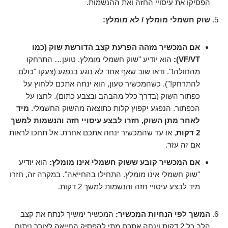
הפסיקו את עיסויי החזה ואת ההנשמות.
שוק חשמלי מומלץ / לא מומלץ:
אם המכשיר מזהה הפרעת קצב הדורשת שוק (כמו
VF/VT):
הוא יודיע "שוק חשמלי מומלץ. טוען… התרחקו
מהחולה!". ודאו שוב שאף אחד לא נוגע בנפגע (צעקו "כולם
להתרחק!"). כשהמכשיר טעון, הוא ינחה אתכם ללחוץ על
כפתור השוק (בדרך כלל מהבהב ובצבע כתום). לחצו על
הכפתור. הנפגע יקפוץ קלות כתוצאה מהשוק החשמלי.
מיד
לאחר מתן השוק, חזרו לבצע עיסויי חזה והנשמות למשך
2 דקות
, או עד שהמכשיר ינחה אתכם אחרת. אל תחכו לראות
אם זה עזר.
אם המכשיר קובע ששוק חשמלי אינו מומלץ:
הוא יודיע
"שוק חשמלי אינו מומלץ. התחילו בהחייאה". במקרה זה, חזרו
מיד לבצע עיסויי חזה והנשמות למשך 2 דקות.
המשך לפי הנחיות המכשיר:
המכשיר ימשיך לנתח את קצב
הלב כל 2 דקות וינחה אתכם מתי להפסיק החייאה לצורך ניתוח,