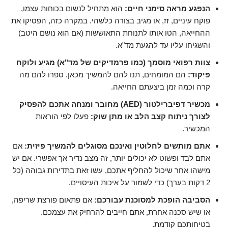
הנפגע מראה סימני חיים:
הוא מתחיל לנשום בכוחות עצמו,
פוקח עיניים, זז, או מגיב בצורה כלשהי. במקרה כזה, הפסיקו את
ההחייאה, הטו אותו לתנוחת התאוששות (אם הוא נושם היטב)
והשגיחו עליו עד להגעת מד"א.
צוות רפואי מוסמך (כמו פרמדיקים של מד"א) מגיע ולוקח
פיקוד:
הם המומחים, תנו להם להמשיך מכאן. ספרו להם מה
קרה וכמה זמן ביצעתם החייאה.
מכשיר דפיברילטור (AED) מחובר ומנחה אתכם להפסיק
לצורך ניתוח קצב הלב או מתן שוק:
פעלו לפי הוראות
המכשיר.
אתם מותשים לחלוטין ואינכם מסוגלים להמשיך פיזית:
אם
אתם לבד ופשוט לא יכולים יותר, זה מצב נדיר אך אפשרי. אם יש
מישהו אחר שיכול להחליף אתכם, עשו זאת בתדירות גבוהה (כל
2 דקות בערך) כדי לשמור על איכות העיסויים.
הסביבה הופכת למסוכנת עבורכם:
אם פתאום פורצת שריפה,
או שיש סכנה אחרת, אתם חייבים להרחיק את עצמכם.
בטיחותכם קודמת.