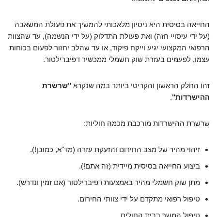
החייאה בסיסית היא ניסיון מלאכותי להמשיך את פעולת המשאבה
(על ידי עיסויי חזה) ואת פעולת התדלוק (על ידי הנשמה), עד שהצוות
הרפואי המקצועי יגיע וייקח פיקוד, או עד שהלב יחזור לפעום בכוחות
עצמו, לפעמים בעזרת שוק חשמלי ממכשיר דפיברילטור.
זהו החלק הראשון והקריטי ביותר במה שנקרא
"שרשרת
ההישרדות"
.
שרשרת ההישרדות מורכבת מכמה חוליות:
זיהוי מהיר של מצב החירום והזעקת עזרה (מד"א, כמובן!).
ביצוע החייאה בסיסית מיידית (זה אתם!).
מתן שוק חשמלי מהיר באמצעות דפיברילטור (אם זמין ונדרש).
טיפול רפואי מתקדם על ידי צוותי החירום.
טיפול המשך בבית החולים.