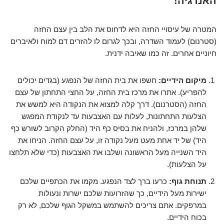
האנרגיה!
המטרה של עיסויי החזה היא לדחוס את הלב בין עצם החזה
(סטרנום) לעמוד השדרה, ובכך לגרום לו להזרים דם למוח ולאיברים
חיוניים אחרים. זה כמו שאיבה ידנית.
מיקום הידיים:
חשפו את בית החזה של הנפגע (בגדים יכולים
להפריע). אתרו את מרכז בית החזה, על החצי התחתון של עצם
החזה (הסטרנום). דרך קלה למצוא את הנקודה היא למשש את
הצלעות התחתונות, לעלות עם האצבעות עד לנקודת המפגש
שלהן במרכז, ולהניח את בסיס כף היד (החלק הקרוב לשורש כף
היד) של יד אחת מעט מעל נקודה זו, על עצם החזה. הניחו את
היד השנייה מעל הראשונה ושלבו את האצבעות (כדי שלא תלחצו
על הצלעות).
תנוחת גוף:
כרעו ברך לצד הנפגע. מקמו את הכתפיים שלכם
ישירות מעל הידיים, כך שהזרועות שלכם ישרות ונעולות
במרפקים. אתם צריכים להשתמש במשקל הגוף שלכם, לא רק
בכוח הידיים.