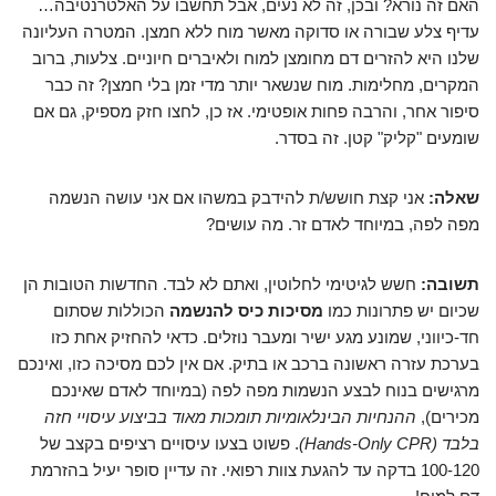
האם זה נורא? ובכן, זה לא נעים, אבל תחשבו על האלטרנטיבה…
עדיף צלע שבורה או סדוקה מאשר מוח ללא חמצן. המטרה העליונה
שלנו היא להזרים דם מחומצן למוח ולאיברים חיוניים. צלעות, ברוב
המקרים, מחלימות. מוח שנשאר יותר מדי זמן בלי חמצן? זה כבר
סיפור אחר, והרבה פחות אופטימי. אז כן, לחצו חזק מספיק, גם אם
שומעים "קליק" קטן. זה בסדר.
שאלה:
אני קצת חושש/ת להידבק במשהו אם אני עושה הנשמה
מפה לפה, במיוחד לאדם זר. מה עושים?
תשובה:
חשש לגיטימי לחלוטין, ואתם לא לבד. החדשות הטובות הן
שכיום יש פתרונות כמו
מסיכות כיס להנשמה
הכוללות שסתום
חד-כיווני, שמונע מגע ישיר ומעבר נוזלים. כדאי להחזיק אחת כזו
בערכת עזרה ראשונה ברכב או בתיק. אם אין לכם מסיכה כזו, ואינכם
מרגישים בנוח לבצע הנשמות מפה לפה (במיוחד לאדם שאינכם
מכירים),
ההנחיות הבינלאומיות תומכות מאוד בביצוע עיסויי חזה
בלבד (Hands-Only CPR)
. פשוט בצעו עיסויים רציפים בקצב של
100-120 בדקה עד להגעת צוות רפואי. זה עדיין סופר יעיל בהזרמת