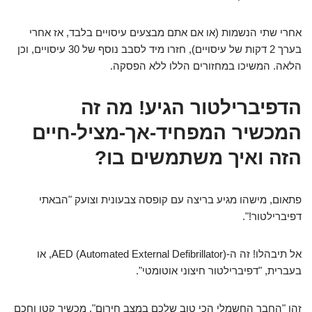
אחרי שתי הנשמות (או אם אתם מבצעים עיסויים בלבד, אז אחרי
בערך 2 דקות של עיסויים), חזרו מיד לסבב נוסף של 30 עיסויים, וכן
הלאה. המשיכו במחזורים הללו ללא הפסקה.
הדפיברילטור הגיע! מה זה
המכשיר המפחיד-אך-מציל-חיים
הזה ואיך משתמשים בו?
פתאום, מישהו מגיע בריצה עם קופסה צבעונית וצועק "הבאתי
דפיברילטור!".
אל תיבהלו! זה ה-AED (Automated External Defibrillator), או
בעברית, "דפיברילטור חיצוני אוטומטי".
זהו "החבר החשמלי הכי טוב שלכם במצב חירום", מכשיר קטן וחכם