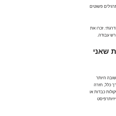
תרגילים פשוטים
גתי. זכרו את
ורש עבודה.
לות שאני
שובה היותר
ך כלל, חזרה
ו הרמת משקולות כבדות או
 עם הפיזיותרפיסט