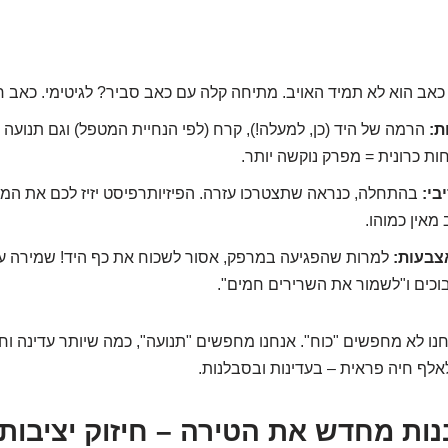
אב הוא לא תמיד האויב. מתיחה קלה עם כאב סביר? לגיטימי. כאב 
ת:
הרמה של היד (כן, למעלה!), קרח (לפי הנחיית המטפל) וגם תנועה עד
ת כרונית = מפרק נוקשה יותר.
בי:
בהתחלה, כנראה שתצטרכו עזרה. הפיזיותרפיסט יזיז לכם את המר
מאין כמוהו.
אצבעות:
למרות שהפגיעה במרפק, אסור לשכוח את כף היד! שמירה ע
בוכים ו"לשמור את השרירים חמים".
חנו לא מחפשים "כוח". אנחנו מחפשים "תנועה", כמה שיותר עדינה ו
לאלף חיה פראית – בעדינות ובסבלנות.
2: לבנות מחדש את הטירה – חיזוק יציבות 