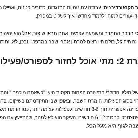
 הקואורדינציה:
עבודה עם גומיות התנגדות, כדורים קטנים, ואפילו 
ד, עוזרים למוח "ללמוד מחדש" איך לשלוט במפרק.
 הרבה התמדה ומשמעת עצמית. אתם תראו שיפור, אבל הוא יהיה הדר
זה היה קל, כולם היו רצים למרתון אחרי שבר במרפק". ובכן, לא. זה ד
שאלה בוערת 2: מתי אוכל לחזור לספורט/פעי
ל מיליון הדולר! התשובה הפחות סקסית היא: "כשאתם מוכנים." והת
וי בסוג הפעילות, חומרת השבר, ובאופן שבו התקדמתם בשיקום. בדר
הדרגתית לפעילות עדינה אפשרית תוך 3-6 חודשים. לפעילות עצימה יותר, כמ
ספורט מגע, ייתכן שתצטרכו לחכות 6-12 חודשים. העיקר הוא לא למהר, ולהתייעץ
ה לגוף היא מעל הכל.