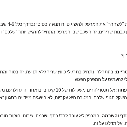
אחרי שהצלחנו קצת "לשחרר"
ן לבנות שרירים. זה השלב שבו המרפק מתחיל להרגיש יותר "שלכם" ו
ון?
ריים:
בהתחלה, נתחיל בתרגילי כיווץ שריר ללא תנועה. זה בטוח ומח
 להעמיס על המפרק הפגוע.
פתח:
אל תנסו להרים משקולות של 10 קילו ביום אחד. ה
משקל הגוף שלכם. המטרה היא עקביות, לא הישגים מיידיים בסגנון "אנ
כתף והשכמה:
המרפק לא עובד לבד! כתף ושכמה יציבות וחזקות תורמ
 אל תדלגו על זה.