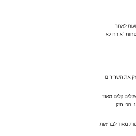
 את המרפק ולהשיג טווח תנועה בסיסי (בדרך כלל 4-6 שבועות לאחר
פחות "אורח לא
זק את השרירים
תחילו עם משקלים קלים מאוד
י הכי חזק
ות מאוד לבריאות