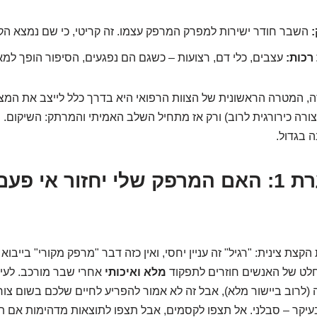
השבר חודר ישירות למפרק המרפק עצמו. זה קריטי, כי שם נמצא ה
רכות:
עצבים, כלי דם, רצועות – כשגם הם נפגעים, הסיפור הופך למא
, המטרה הראשונית של הצוות הרפואי היא בדרך כלל לייצב את המצ
ורה כירורגית לרוב) ורק אז מתחיל השלב האמיתי והמרתק: השיקום. 
 בגדול.
שאלה בוערת 1: האם המרפק שלי יחזור אי פ
צת צינית: "רגיל" זה עניין יחסי, ואין כזה דבר "מרפק מקורי" בייבוא 
לט של האנשים חוזרים לתפקוד
מלא ואיכותי
אחרי שבר מורכב. לעית
(לרוב ביישור מלא), אבל זה לא אמור להפריע לחיים שלכם בשום צו
 ובעיקר – סבלני. אל תצפו לקסמים, אבל תצפו לתוצאות מדהימות אם 