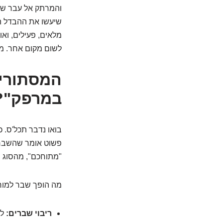
והמרתק אל עבר שיק
שיעשו את ההבדל הג
מלאים, פעילים, ואו
לשום מקום אחר. מ
המסתורין
במרפק"? ו-3 דברים שאתם חיי
בואו נדבר תכל'ס. 
פשוט אומר שהשבר 
"מתוחכם", מהסוג ש
מה הופך שבר למור
ריבוי שברים:
לא