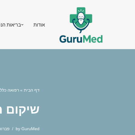
Skip
אודות
בריאות הנ
to
content
דף הבית
»
רפואה כלל
שיקום ת
GuruMed
by
פברואר 15,