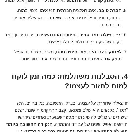
כלי נגינה, קורס חדש. זה ממש כמו ללכת לחדר כושר, אבל למוח.
חברה טובה:
אינטראקציה חברתית היא אימון מצוין למוח.
שיחות, דיונים ובילויים עם אנשים שאוהבים, מפעילים אזורים
רבים במוח.
מיינדפולנס ומדיטציה:
הפחתת מתח משפרת ריכוז וזיכרון. כמה
דקות של שקט ביום יכולות לחולל פלאים.
לצחוק! והרבה:
הומור מפחית מתח, משפר מצב רוח ואפילו
מחזק את המערכת החיסונית. ומוח שמח עובד טוב יותר.
4. הסבלנות משתלמת: כמה זמן לוקח
למוח לחזור לעצמו?
זו שאלה שחוזרת על עצמה, ובצדק. התשובה, כמו בחיים, היא
"תלוי". כל אדם הוא עולם ומלואו, וקצב ההתקדמות שונה. ישנם
שיפורים שיכולים להופיע תוך מספר שבועות, ואחרים שידרשו
חודשים ואפילו שנים של עבודה והתמדה.
הנקודה החשובה ביותר
היא לא להתייאש.
שיפורים, גם קטנים, מצטברים לכדי שינוי