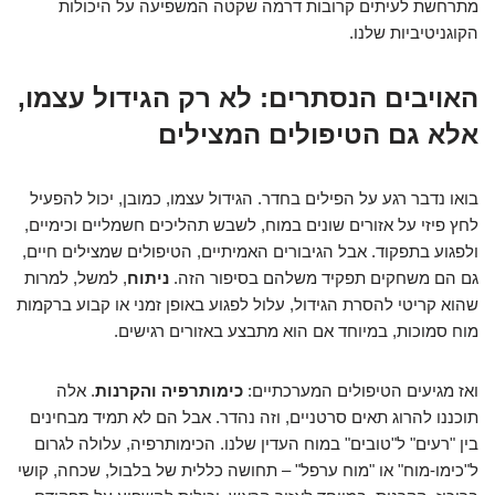
מתרחשת לעיתים קרובות דרמה שקטה המשפיעה על היכולות
הקוגניטיביות שלנו.
האויבים הנסתרים: לא רק הגידול עצמו,
אלא גם הטיפולים המצילים
בואו נדבר רגע על הפילים בחדר. הגידול עצמו, כמובן, יכול להפעיל
לחץ פיזי על אזורים שונים במוח, לשבש תהליכים חשמליים וכימיים,
ולפגוע בתפקוד. אבל הגיבורים האמיתיים, הטיפולים שמצילים חיים,
גם הם משחקים תפקיד משלהם בסיפור הזה.
ניתוח
, למשל, למרות
שהוא קריטי להסרת הגידול, עלול לפגוע באופן זמני או קבוע ברקמות
מוח סמוכות, במיוחד אם הוא מתבצע באזורים רגישים.
ואז מגיעים הטיפולים המערכתיים:
כימותרפיה והקרנות
. אלה
תוכננו להרוג תאים סרטניים, וזה נהדר. אבל הם לא תמיד מבחינים
בין "רעים" ל"טובים" במוח העדין שלנו. הכימותרפיה, עלולה לגרום
ל"כימו-מוח" או "מוח ערפל" – תחושה כללית של בלבול, שכחה, קושי