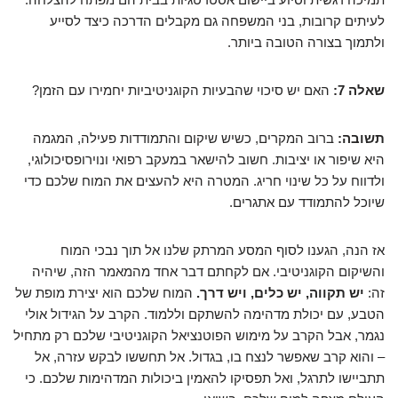
לעיתים קרובות, בני המשפחה גם מקבלים הדרכה כיצד לסייע
ולתמוך בצורה הטובה ביותר.
שאלה 7:
האם יש סיכוי שהבעיות הקוגניטיביות יחמירו עם הזמן?
תשובה:
ברוב המקרים, כשיש שיקום והתמודדות פעילה, המגמה
היא שיפור או יציבות. חשוב להישאר במעקב רפואי ונוירופסיכולוגי,
ולדווח על כל שינוי חריג. המטרה היא להעצים את המוח שלכם כדי
שיוכל להתמודד עם אתגרים.
אז הנה, הגענו לסוף המסע המרתק שלנו אל תוך נבכי המוח
והשיקום הקוגניטיבי. אם לקחתם דבר אחד מהמאמר הזה, שיהיה
זה:
יש תקווה, יש כלים, ויש דרך.
המוח שלכם הוא יצירת מופת של
הטבע, עם יכולת מדהימה להשתקם וללמוד. הקרב על הגידול אולי
נגמר, אבל הקרב על מימוש הפוטנציאל הקוגניטיבי שלכם רק מתחיל
– והוא קרב שאפשר לנצח בו, בגדול. אל תחששו לבקש עזרה, אל
תתביישו לתרגל, ואל תפסיקו להאמין ביכולות המדהימות שלכם. כי