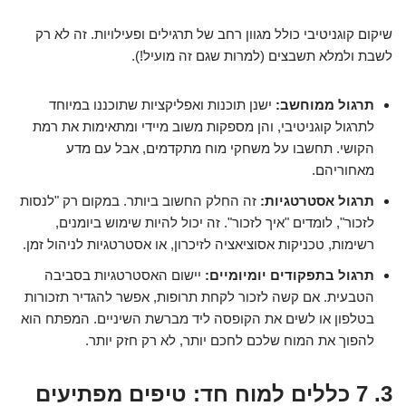
שיקום קוגניטיבי כולל מגוון רחב של תרגילים ופעילויות. זה לא רק
לשבת ולמלא תשבצים (למרות שגם זה מועיל!).
תרגול ממוחשב:
ישנן תוכנות ואפליקציות שתוכננו במיוחד
לתרגול קוגניטיבי, והן מספקות משוב מיידי ומתאימות את רמת
הקושי. תחשבו על משחקי מוח מתקדמים, אבל עם מדע
מאחוריהם.
תרגול אסטרטגיות:
זה החלק החשוב ביותר. במקום רק "לנסות
לזכור", לומדים "איך לזכור". זה יכול להיות שימוש ביומנים,
רשימות, טכניקות אסוציאציה לזיכרון, או אסטרטגיות לניהול זמן.
תרגול בתפקודים יומיומיים:
יישום האסטרטגיות בסביבה
הטבעית. אם קשה לזכור לקחת תרופות, אפשר להגדיר תזכורות
בטלפון או לשים את הקופסה ליד מברשת השיניים. המפתח הוא
להפוך את המוח שלכם לחכם יותר, לא רק חזק יותר.
3. 7 כללים למוח חד: טיפים מפתיעים