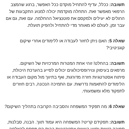
תשובה:
ככלל, עדיף להתחיל מוקדם ככל האפשר, ברגע שהמצב
הרפואי מאפשר זאת. התחלה מוקדמת יכולה למנוע התקבעות של
הרגלים לא יעילים ולמקסם את פוטנציאל ההחלמה. עם זאת, גם אם
עבר זמן, לעולם לא מאוחר מדי להתחיל ולהפיק תועלת.
שאלה 5:
האם ניתן לחזור לעבודה או ללימודים אחרי שיקום
קוגניטיבי?
תשובה:
בהחלט! זוהי אחת המטרות המרכזיות של השיקום.
מרפאים בעיסוק ונוירופסיכולוגים יכולים לסייע בהערכת היכולת,
פיתוח אסטרטגיות חזרה מדורגות, ואף בתיווך מול מקום העבודה או
הלימודים להתאמות נדרשות. עם התמיכה הנכונה, רבים חוזרים
לתפקוד מלא ומשמעותי.
שאלה 6:
מה תפקיד המשפחה והסביבה הקרובה בתהליך השיקום?
תשובה:
תפקידם קריטי! המשפחה היא עמוד תווך. הבנה, סבלנות,
תמיכה רגשית וסיוע ביישום אסטרטגיות בבית הם מפתח להצלחה.