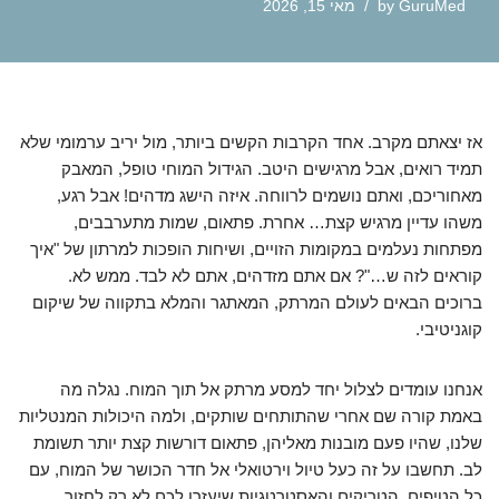
GuruMed
by
מאי 15, 2026
אז יצאתם מקרב. אחד הקרבות הקשים ביותר, מול יריב ערמומי שלא
תמיד רואים, אבל מרגישים היטב. הגידול המוחי טופל, המאבק
מאחוריכם, ואתם נושמים לרווחה. איזה הישג מדהים! אבל רגע,
משהו עדיין מרגיש קצת… אחרת. פתאום, שמות מתערבבים,
מפתחות נעלמים במקומות הזויים, ושיחות הופכות למרתון של "איך
קוראים לזה ש…"? אם אתם מזדהים, אתם לא לבד. ממש לא.
ברוכים הבאים לעולם המרתק, המאתגר והמלא בתקווה של שיקום
קוגניטיבי.
אנחנו עומדים לצלול יחד למסע מרתק אל תוך המוח. נגלה מה
באמת קורה שם אחרי שהתותחים שותקים, ולמה היכולות המנטליות
שלנו, שהיו פעם מובנות מאליהן, פתאום דורשות קצת יותר תשומת
לב. תחשבו על זה כעל טיול וירטואלי אל חדר הכושר של המוח, עם
כל הטיפים, הטריקים והאסטרטגיות שיעזרו לכם לא רק לחזור