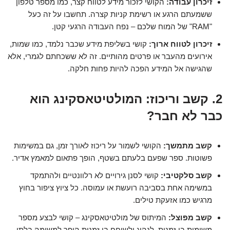
זיכרון עבודה:
הקושי לזכור מידע לטווח קצר, כמו מספר טלפון
ששמעתם הרגע או רשימת קניות קצרה. תחשבו על זה כעל
"RAM" של המוח שלכם – נפח העבודה הרגעי קטן.
זיכרון לטווח ארוך:
קושי בשליפת מידע שכבר נלמד, כמו שמות,
אירועים מהעבר או פרטים מהותיים. זה לא ששכחתם לגמרי, אלא
שהגישה אל המידע הפכה להיות פחות חלקה.
2. קשב וריכוז: המולטיטאסקינג הוא
כבר לא חבר?
קשב מתמשך:
הקושי לשמור על ריכוז לאורך זמן, גם במשימות
פשוטות. ספר שפעם בלעתם בשטף, הופך פתאום למאמץ אדיר.
קשב סלקטיבי:
קושי לסנן גירויים לא רלוונטיים ולהתמקד
במשימה אחת בסביבה רועשת או עמוסה. כל ציוץ ציפור בחוץ
מרגיש כמו אזעקת טילים.
קשב מפוצל:
המיתוס של מולטיטאסקינג – קושי לבצע מספר
משימות בו זמנית. לנהוג ולשוחח בו זמנית הופך למשימה בלתי