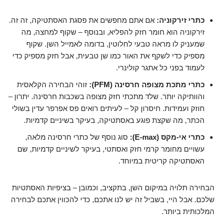
כתרי זירקוניה:
אם אתם מחפשים את פסגת האסתטיקה, זה זה.
זירקוניה הוא חומר חזק להפליא, ובנוסף – שקוף למחצה, מה
שמעניק לו מראה טבעי לחלוטין, בדומה לאמייל השן. שקוף
מספיק כדי לשקף את האור כמו שן טבעית, אבל חזק מספיק כדי
לעמוד בפני כל אתגר קולינרי.
כתרי מתכת מצופה חרסינה (PFM):
זוהי הבחירה הקלאסית
והוותיקה יותר. שלד מתכתי חזק מצופה בשכבות חרסינה. יתרון –
חוזק ועמידות. חיסרון קל – לעיתים רואים פס אפרפר עדין בשולי
הכתר, מה שקצת פוגע באסתטיקה, בעיקר בשיניים קדמיות.
כתרי אי-מקס (E-max):
סוג נוסף של כתרי חרסינה מלאה,
עשויים מחומר קרמי חזק ואסתטי, בעיקר לשיניים קדמיות, שם
האסתטיקה קריטית במיוחד.
הבחירה תלויה במיקום השן, בתקציב, וכמובן – בציפיות האסתטיות
שלכם. אבל היי, בשביל זה יש לנו אתכם, כדי להכווין אתכם לבחירה
המלכותית ביותר.