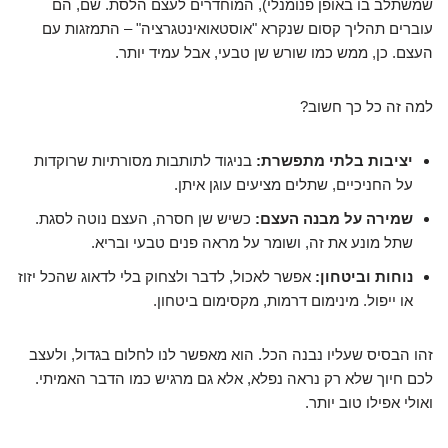
שמשתלב בו באופן פנומנלי), המוחדרים לעצם הלסת. שם, הם
עוברים תהליך קסום שנקרא "אוסטאואינטגרציה" – התמזגות עם
העצם. כן, ממש כמו שורש שן טבעי, אבל עמיד יותר.
למה זה כל כך חשוב?
יציבות בלתי מתפשרת:
בניגוד לתותבות מסורתיות שרוקדות
על החניכיים, שתלים מציעים עוגן איתן.
שמירה על מבנה העצם:
כשיש שן חסרה, העצם נוטה לסגת.
שתל מונע את זה, ושומר על מראה פנים טבעי ובריא.
נוחות וביטחון:
אפשר לאכול, לדבר ולצחוק בלי לדאוג שהכל יזוז
או ייפול. מינימום דרמות, מקסימום ביטחון.
זהו הבסיס שעליו נבנה הכל. הוא מאפשר לנו לחלום בגדול, ולעצב
לכם חיוך שלא רק נראה נפלא, אלא גם מרגיש כמו הדבר האמיתי.
ואולי אפילו טוב יותר.