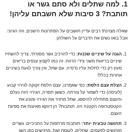
1. למה שתלים ולא סתם גשר או
תותבת? 3 סיבות שלא חשבתם עליהן!
שאלה מצוינת! רבים עדיין חושבים על הפתרונות הישנים, וזה הגיוני.
אבל בואו נשים את הדברים על השולחן:
הגנה על שיניים שכנות:
כדי להרכיב גשר מסורתי, צריך להשחיז
שיניים בריאות משני צידי הרווח. זה כמו לקצוץ ענפים בריאים
מעץ רק כדי לתלות עליו נדנדה. עם שתל, אין צורך לגעת בשיניים
אחרות בכלל!
הצלת עצם הלסת:
כפי שאמרנו, עצם הלסת זקוקה לגירוי קבוע
(לעיסה) כדי לשמור על צורתה. כששן חסרה, הגירוי הזה נעלם
והעצם מתחילה להיספג. שתל מחזיר את הגירוי ומונע את
הקטסטרופה הקטנה הזו. תותבות? הן דווקא מאיצות את ספיגת
העצם.
תחושה טבעית יותר:
תותבות מרחפות על החניכיים. גשרים
מורגשים לפעמים. שתלים, לעומת זאת, מרגישים כמו השן