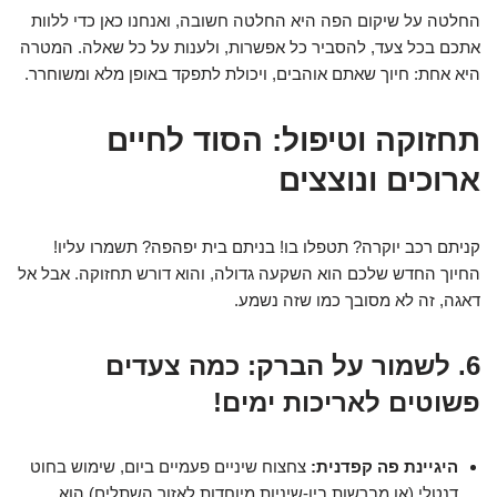
החלטה על שיקום הפה היא החלטה חשובה, ואנחנו כאן כדי ללוות
אתכם בכל צעד, להסביר כל אפשרות, ולענות על כל שאלה. המטרה
היא אחת: חיוך שאתם אוהבים, ויכולת לתפקד באופן מלא ומשוחרר.
תחזוקה וטיפול: הסוד לחיים
ארוכים ונוצצים
קניתם רכב יוקרה? תטפלו בו! בניתם בית יפהפה? תשמרו עליו!
החיוך החדש שלכם הוא השקעה גדולה, והוא דורש תחזוקה. אבל אל
דאגה, זה לא מסובך כמו שזה נשמע.
6. לשמור על הברק: כמה צעדים
פשוטים לאריכות ימים!
היגיינת פה קפדנית:
צחצוח שיניים פעמיים ביום, שימוש בחוט
דנטלי (או מברשות בין-שיניות מיוחדות לאזור השתלים) הוא