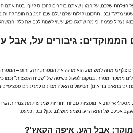
על הצלחת שלכם. על המזון שאתם בוחרים להכניס לגוף. בטח אתם ח
שטני מדי?" ובכן, תתכוננו לגלות עולם שלם שבו המטבח הופך להיות ב
או נצלול פנימה, כי מה שתגלו כאן, עשוי לשנות לכם את כללי המשחק
 הממוקדים: גיבורים על, אבל עם
ם צלף מומחה למשימה. הוא מזהה את המטרה, יורה, והופ – המטרה נ
ולים ממוקדי מטרה. במקום לפעול בשיטה של "שטיח הפצצות" (כמו כי
עת גם בתאים בריאים), הטיפולים האלה מכוונים למנגנונים ספציפיים 
מסלולי איתות, או מוטציות גנטיות ייחודיות שמניעות את צמיחת הגידו
עקב אכילס של התא הרע. נשמע מושלם, נכון? ובכן, כמעט.
קד: אבל רגע, איפה הקאץ'?