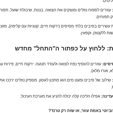
יטים.
עוזרים לספוח נוזלים ומוצקים את הצואה. בננות, שיבולת שועל, תפו
ק תפוחים.
 עשירים בסיבים בלתי מסיסים (ירקות חיים, קטניות עם קליפה), מזונו
ת ללקטוז), וקפאין.
ת: ללחוץ על כפתור ה"התחל" מחדש
יסים:
עוזרים להוסיף נפח לצואה ולעודד תנועה. ירקות חיים, פירות עם
, אורז מלא).
שילוב של סיבים ומעט מים הוא מתכון לאסון. מספיק נוזלים ירככו את
.
עדינה:
אפילו הליכה קלה יכולה להניע את מערכת העיכול.
וביוטי באמת עוזר, או שזה רק טרנד?