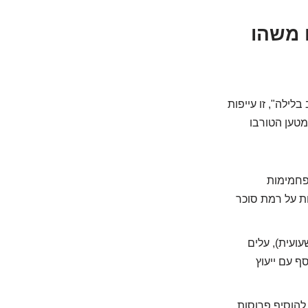
 משהו
לילה", זו עייפות
מטען הטורבו
בפחמימות
ות על רמת סוכר
עועית), עלים
ף עם ייעוץ
 להוסיף פרוסות