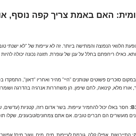
ומית: האם באמת צריך קפה נוסף, או
ופעת הלוואי הנפוצה והמתישה ביותר. זה לא עייפות של "לא ישנתי טוב ב
א. כאילו ריחפתם בחלל על ענן של עופרת. תזונה נכונה יכולה להיות 
מקום סוכרים פשוטים שנותנים "היי" מהיר ואחריו "דאון", התמקדו 
, אורז מלא, קינואה, לחם שיפון. הן משחררות אנרגיה בהדרגה ושומר
חסר באלו יכול להחמיר עייפות. בשר אדום רזה, קטניות (עדשים, ש
גנים מועשרים הם חברים טובים. אם אתם צמחונים/טבעונים, שקלו תוס
:
התייבשות, אפילו קלה, גורמת לעייפות. מים, מים, ושוב מים! אפשר