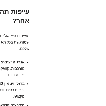
עייפות תה
אחר?
העייפות היא אולי ת
שמורגשת בכל תא ות
שלכם.
אנרגיה יציבה:
ב
מורכבות: קוואקר
יציבה בדם.
ברזל וויטמין B12:
ירוקים כהים, וד
מקצועי.
הידרציה קדושה