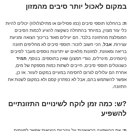
במקום לאכול יותר סיבים מהמזון
ת:
בהחלט! תוספי סיבים (כמו פסיליום או מתילצלולוז) יכולים להיות
כלי עזר מצוין, במיוחד בהתחלה כשקשה להגיע לכמות הסיבים
המומלצת מהתזונה בלבד. הם יעילים מאוד בריכוך הצואה ומניעת
עצירות.
אבל
, הכי חשוב לזכור: תוספי סיבים לא מחליפים תזונה
בריאה ומאוזנת. למזונות מלאים יש יתרונות נוספים מעבר לסיבים
(ויטמינים, מינרלים, נוגדי חמצון) שאין בתוספים. בנוסף,
תמיד
כשנוטלים תוספי סיבים, חייבים לשתות כמות מספקת של מים,
אחרת הם עלולים לגרום לחסימה במעיים במקום לעזור. אז כן,
אפשר להשתמש בהם, אבל לא כפתרון קסם ולא במקום לשנות את
התזונה.
?ש: כמה זמן לוקח לשינויים התזונתיים
להשפיע
ת:
את ההשפעה הראשונית על עקביות היציאות אפשר לפעמים