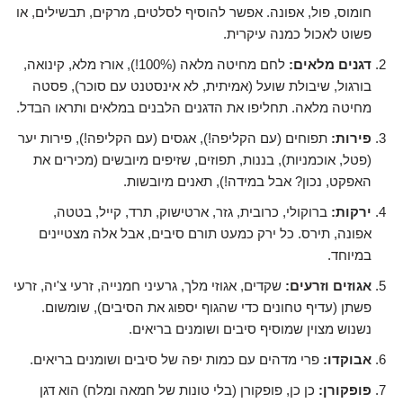
חומוס, פול, אפונה. אפשר להוסיף לסלטים, מרקים, תבשילים, או
פשוט לאכול כמנה עיקרית.
דגנים מלאים:
לחם מחיטה מלאה (100%!), אורז מלא, קינואה,
בורגול, שיבולת שועל (אמיתית, לא אינסטנט עם סוכר), פסטה
מחיטה מלאה. תחליפו את הדגנים הלבנים במלאים ותראו הבדל.
פירות:
תפוחים (עם הקליפה!), אגסים (עם הקליפה!), פירות יער
(פטל, אוכמניות), בננות, תפוזים, שזיפים מיובשים (מכירים את
האפקט, נכון? אבל במידה!), תאנים מיובשות.
ירקות:
ברוקולי, כרובית, גזר, ארטישוק, תרד, קייל, בטטה,
אפונה, תירס. כל ירק כמעט תורם סיבים, אבל אלה מצטיינים
במיוחד.
אגוזים וזרעים:
שקדים, אגוזי מלך, גרעיני חמנייה, זרעי צ'יה, זרעי
פשתן (עדיף טחונים כדי שהגוף יספוג את הסיבים), שומשום.
נשנוש מצוין שמוסיף סיבים ושומנים בריאים.
אבוקדו:
פרי מדהים עם כמות יפה של סיבים ושומנים בריאים.
פופקורן:
כן כן, פופקורן (בלי טונות של חמאה ומלח) הוא דגן