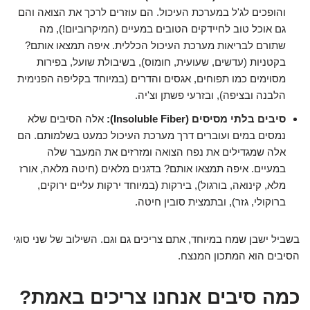
והופכים לג'ל במערכת העיכול. הם עוזרים לרכך את הצואה והם
גם אוכל טוב לחיידקים הטובים במעיים (המיקרוביום!), מה
שתורם לבריאות מערכת העיכול הכללית. איפה תמצאו אותם?
בקטניות (עדשים, שעועית, חומוס), בשיבולת שועל, בפירות
מסוימים כמו תפוחים, אגסים והדרים (במיוחד בקליפה הפנימית
הלבנה ובציפה), ובזרעי פשתן וצ'יה.
סיבים בלתי מסיסים (Insoluble Fiber):
אלה הסיבים שלא
נמסים במים ועוברים דרך מערכת העיכול כמעט בשלמותם. הם
אלה שמגדילים את נפח הצואה ומזרזים את המעבר שלה
במעיים. איפה תמצאו אותם? בדגנים מלאים (חיטה מלאה, אורז
מלא, קינואה, בורגול), בירקות (במיוחד ירקות עליים ירוקים,
ברוקולי, גזר), ובתמצית סובין חיטה.
בשביל ישבן שמח במיוחד, אתם צריכים גם וגם. השילוב של שני סוגי
הסיבים הוא המתכון המנצח.
כמה סיבים אנחנו צריכים באמת?