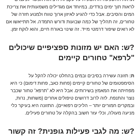
לראות תוך ימים בודדים, במיוחד אם מגדילים משמעותית את צריכת
המים והסיבים. אבל כדי להגיע לאיזון ארוך טווח ולמנוע חזרה של
טחורים, זה תהליך של כמה שבועות ודורש התמדה. אל תתייאשו אם
לא רואים שיפור דרמטי מייד. זה שינוי באורח חיים, והוא לוקח זמן.
?ש: האם יש מזונות ספציפיים שיכולים
"לרפא" טחורים קיימים
ת:
תזונה עשירה בסיבים ובמים בהחלט יכולה להקל על
הסימפטומים של טחורים קיימים (פחות כאב, פחות דימום) כי היא
מפחיתה את המאמץ בשירותים. אבל היא לא "תרפא" טחור שכבר
נוצר והתנפח. לזה לרוב דרושים טיפולים אחרים (משחות, נרות,
ובמקרים חמורים יותר – הליכים רפואיים). התזונה היא בעיקר כלי
מניעה מעולה, וכלי עזר חשוב בהקלה על טחורים פעילים.
?ש: מה לגבי פעילות גופנית? זה קשור