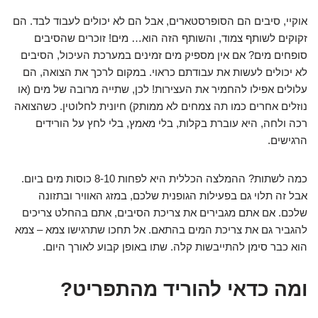
אוקיי, סיבים הם הסופרסטארים, אבל הם לא יכולים לעבוד לבד. הם
זקוקים לשותף צמוד, והשותף הזה הוא… מים! זוכרים שהסיבים
סופחים מים? אם אין מספיק מים זמינים במערכת העיכול, הסיבים
לא יכולים לעשות את עבודתם כראוי. במקום לרכך את הצואה, הם
עלולים אפילו להחמיר את העצירות! לכן, שתייה מרובה של מים (או
נוזלים אחרים כמו תה צמחים לא ממותק) חיונית לחלוטין. כשהצואה
רכה ולחה, היא עוברת בקלות, בלי מאמץ, בלי לחץ על הורידים
הרגישים.
כמה לשתות? ההמלצה הכללית היא לפחות 8-10 כוסות מים ביום.
אבל זה תלוי גם בפעילות הגופנית שלכם, במזג האוויר ובתזונה
שלכם. אם אתם מגבירים את צריכת הסיבים, אתם בהחלט צריכים
להגביר גם את צריכת המים בהתאם. אל תחכו שתרגישו צמא – צמא
הוא כבר סימן להתייבשות קלה. שתו באופן קבוע לאורך היום.
ומה כדאי להוריד מהתפריט?