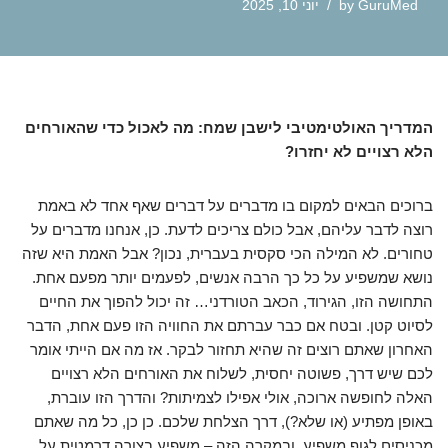
GuruMed
by
יוני 10, 2025
המדריך האולטימטיבי לישבן שמח: מה לאכול כדי שהאורחים
הלא רצויים לא יחזרו?
ברוכים הבאים למקום בו מדברים על דברים שאף אחד לא באמת
רוצה לדבר עליהם, אבל כולם צריכים לדעת. כן, אנחנו מדברים על
טחורים. לא המילה הכי סקסית בעברית, נכון? אבל האמת היא שזה
נושא שמשפיע על כל כך הרבה אנשים, לפעמים יותר מפעם אחת.
התחושה הזו, הגירוד, הכאב הטורדני… זה יכול להפוך את החיים
לסיוט קטן. ובטח אם כבר עברתם את החוויה הזו פעם אחת, הדבר
האחרון שאתם רוצים זה שהיא תחזור לבקר. אז מה אם הייתי אומר
לכם שיש דרך, פשוטה יחסית, לשלוח את האורחים הלא רצויים
האלה לחופשה ארוכה, אולי אפילו לצמיתות? והדרך הזו עוברת,
באופן מפתיע (או שלא?), דרך הצלחת שלכם. כן כן, כל מה שאתם
מכניסים לגוף משפיע, ובמקרה הזה – משפיע בצורה דרמטית על