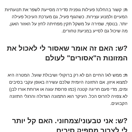
ת:
קשור בהחלט! פעילות גופנית סדירה מסייעת לשפר את תנועתיות
המעיים ולמנוע עצירות. כשהגוף פעיל, גם מערכת העיכול פעילה
יותר. בנוסף, שמירה על משקל תקין מפחיתה לחץ על האזור האגן,
מה שיכול גם לסייע במניעת טחורים.
?ש: האם זה אומר שאסור לי לאכול את
המזונות ה"אסורים" לעולם
ת:
ממש לא! החיים הם לא רק ברוקולי ושיבולת שועל. המטרה היא
למצוא איזון. אם התזונה היומית שלכם עשירה באופן עקבי בסיבים
ומים, מדי פעם חריגה קטנה (כמו פרוסת עוגה או ארוחת אורז לבן)
לא צפויה להרוס הכל. העיקר הוא התמונה הגדולה והרגלי התזונה
הקבועים.
?ש: אני טבעוני/צמחוני. האם קל יותר
לי לצרוך מספיק סיבים