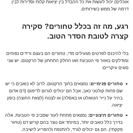
אוכלים) יכול לעשות את כל ההבדל בין יציאות קלות וסדירות לבין
דרמה של ממש בשירותים.
רגע, מה זה בכלל טחורים? סקירה
קצרה לטובת הסדר הטוב.
בלי להיכנס לפרטים מגעילים מדי, טחורים הם בעצם ורידים נפוחים
ומודלקים באזור פי הטבעת ו/או החלק התחתון של הרקטום. יש שני
סוגים עיקריים:
טחורים פנימיים:
נמצאים בתוך הרקטום. לרוב לא כואבים כי יש
שם פחות קולטני כאב, אבל הם יכולים לגרום לדימום (דם אדום
בהיר על נייר הטואלט או באסלה) או לצנוח (לצאת החוצה) בזמן
יציאה.
טחורים חיצוניים:
נמצאים מתחת לעור שסביב פי הטבעת. אלה
בדרך כלל כואבים יותר, במיוחד אם נוצר בהם קריש דם (טחור
פקקתי). הם גם יכולים לגרד, להתנפח ולהפריע לישיבה.