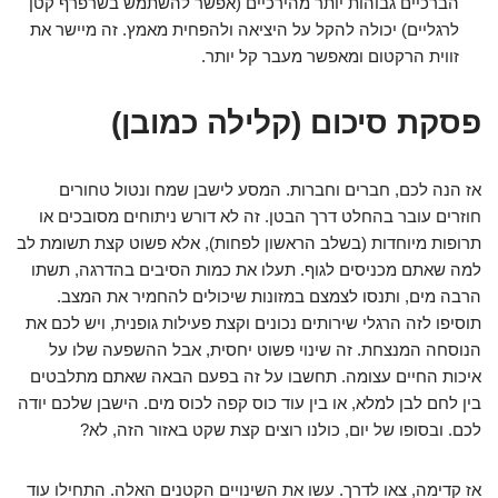
הברכיים גבוהות יותר מהירכיים (אפשר להשתמש בשרפרף קטן
לרגליים) יכולה להקל על היציאה ולהפחית מאמץ. זה מיישר את
זווית הרקטום ומאפשר מעבר קל יותר.
פסקת סיכום (קלילה כמובן)
אז הנה לכם, חברים וחברות. המסע לישבן שמח ונטול טחורים
חוזרים עובר בהחלט דרך הבטן. זה לא דורש ניתוחים מסובכים או
תרופות מיוחדות (בשלב הראשון לפחות), אלא פשוט קצת תשומת לב
למה שאתם מכניסים לגוף. תעלו את כמות הסיבים בהדרגה, תשתו
הרבה מים, ותנסו לצמצם במזונות שיכולים להחמיר את המצב.
תוסיפו לזה הרגלי שירותים נכונים וקצת פעילות גופנית, ויש לכם את
הנוסחה המנצחת. זה שינוי פשוט יחסית, אבל ההשפעה שלו על
איכות החיים עצומה. תחשבו על זה בפעם הבאה שאתם מתלבטים
בין לחם לבן למלא, או בין עוד כוס קפה לכוס מים. הישבן שלכם יודה
לכם. ובסופו של יום, כולנו רוצים קצת שקט באזור הזה, לא?
אז קדימה, צאו לדרך. עשו את השינויים הקטנים האלה. התחילו עוד