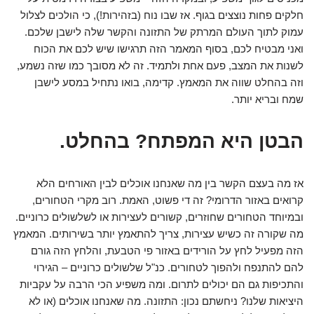
חלקים פחות נוצצים בגוף. אז שבו נוח (בזהירות!), כי הולכים לצלול
עמוק לתוך העולם המרתק של התזונה והקשר שלה לישבן שלכם.
ואני מבטיח לכם, בסוף המאמר הזה תרגישו שיש לכם את הכוח
לשנות את המצב, פעם אחת ולתמיד. זה לא מסובך כמו שזה נשמע,
וזה בהחלט שווה את המאמץ. קדימה, בואו נתחיל במסע לישבן
שמח ובריא יותר.
הבטן היא המפתח? בהחלט.
אז מה בעצם הקשר בין מה שאנחנו אוכלים לבין האורחים הלא
קרואים באזור הדרומי? זה די פשוט, האמת. רוב מקרי הטחורים,
ובמיוחד הטחורים שחוזרים, קשורים לעצירות או לשלשולים כרוניים.
מה שקורה זה כשיש עצירות, צריך להתאמץ יותר בשירותים. המאמץ
הזה מפעיל לחץ על הורידים באזור פי הטבעת, והלחץ הזה גורם
להם להתנפח ולהפוך לטחורים. כנ"ל שלשולים כרוניים – הגירוי
והתכיפות גם הם יכולים לתרום. ומה משפיע הכי הרבה על עקביות
היציאות שלנו? ניחשתם נכון: התזונה. מה שאנחנו אוכלים (או לא