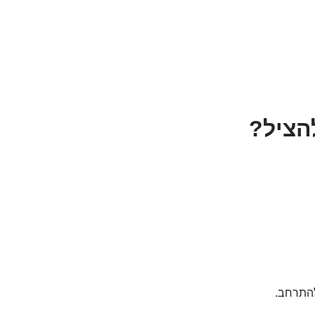
הציל?
להתרחב.