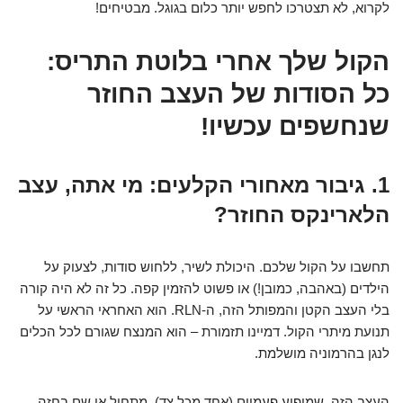
לקרוא, לא תצטרכו לחפש יותר כלום בגוגל. מבטיחים!
הקול שלך אחרי בלוטת התריס:
כל הסודות של העצב החוזר
שנחשפים עכשיו!
1. גיבור מאחורי הקלעים: מי אתה, עצב
הלארינקס החוזר?
תחשבו על הקול שלכם. היכולת לשיר, ללחוש סודות, לצעוק על
הילדים (באהבה, כמובן!) או פשוט להזמין קפה. כל זה לא היה קורה
בלי העצב הקטן והמפותל הזה, ה-RLN. הוא האחראי הראשי על
תנועת מיתרי הקול. דמיינו תזמורת – הוא המנצח שגורם לכל הכלים
לנגן בהרמוניה מושלמת.
העצב הזה, שמופיע פעמיים (אחד מכל צד), מתחיל אי שם בחזה,