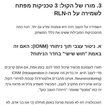
3. מורו של הקול: 3 טכניקות מפתח
לשמירה על ה-RLN
השמירה על העצב הזה היא אומנות ומדע גם יחד. הנה כמה
מהטכניקות המובילות ששינו את כללי המשחק:
א. ניטור עצבי תוך ניתוחי (IONM): האם זה
באמת "חוש שישי" בחדר הניתוח?
תארו לעצמכם מכשיר שיכול לומר לכם, בזמן אמת, אם אתם קרובים
מדי לעצב רגיש. זה בדיוק מה שעושה ה-IONM (Intraoperative
Neuromonitoring). אנחנו מחברים אלקטרודות קטנות למיתרי הקול,
וברגע שהכירורג מתקרב לעצב, המכשיר משמיע צליל או מראה גרף.
זה כמו "צפצוף" שאומר: "היזהר! העצב כאן!".
הטכנולוגיה הזו לא מונעת פגיעה באופן מוחלט (כי אנו בני אדם, לא