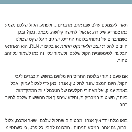
תארו לעצמכם עולם שבו אתם מדברים… ולפתע, הקול שלכם נשמע
כמו צפרדע שיכורה. או אולי לחישה קלושה. מבאס, נכון? ובכן,
כשמדברים על ניתוחי בלוטת התריס, יש גיבור על שקט שכולנו
חייבים להכיר:
עצב הלארינקס החוזר
, או בקיצור, RLN. הוא האחראי
הבלעדי לסימפוניית הקול שלכם, ולשמור עליו זה כמו לשמור על זהב
טהור.
אם פעם ניתוחי בלוטת התריס היו מלווים בחששות כבדים לגבי
הקול, היום המצב שונה לחלוטין. אנחנו כאן כדי לצלול עמוק, אבל
באמת עמוק, אל מאחורי הקלעים של הטכנולוגיות המתקדמות
ביותר, השיטות המבריקות, והידע שיהפוך את החששות שלכם לחיוך
רחב.
בואו נגלה יחד איך אנחנו מבטיחים שהקול שלכם יישאר אתכם, צלול
וברור, גם אחרי המסע הניתוחי. התכוננו להבין כל פרט, כי כשתסיימו