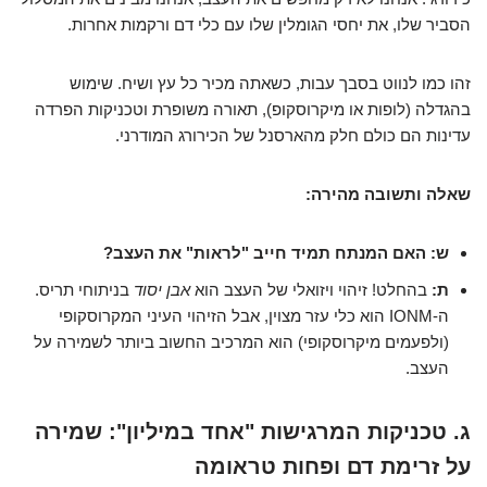
הסביר שלו, את יחסי הגומלין שלו עם כלי דם ורקמות אחרות.
זהו כמו לנווט בסבך עבות, כשאתה מכיר כל עץ ושיח. שימוש
בהגדלה (לופות או מיקרוסקופ), תאורה משופרת וטכניקות הפרדה
עדינות הם כולם חלק מהארסנל של הכירורג המודרני.
שאלה ותשובה מהירה:
ש: האם המנתח תמיד חייב "לראות" את העצב?
ת:
בהחלט! זיהוי ויזואלי של העצב הוא
אבן יסוד
בניתוחי תריס.
ה-IONM הוא כלי עזר מצוין, אבל הזיהוי העיני המקרוסקופי
(ולפעמים מיקרוסקופי) הוא המרכיב החשוב ביותר לשמירה על
העצב.
ג. טכניקות המרגישות "אחד במיליון": שמירה
על זרימת דם ופחות טראומה