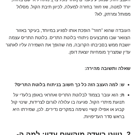
יורד למטה, ואז
חוזר
בחזרה למעלה, לכיוון תיבת הקול. מסלול
מפותל ומרתק, לא?
העובדה שהוא "חוזר" הופכת אותו לפגיע במיוחד, בעיקר באזור
הצוואר שבו מתבצעים ניתוחי בלוטת התריס. בלוטת התריס עצמה
יושבת ממש בסביבתו הקרובה, מה שהופך את השמירה עליו לאתגר
עדין שמצריך מומחיות יוצאת דופן.
שאלה ותשובה מהירה:
ש: למה העצב הזה כל כך חשוב בניתוח בלוטת התריס?
ת:
הוא עובר בצמוד לבלוטת התריס ואחראי באופן בלעדי על
תנועת מיתרי הקול. פגיעה בו עלולה לגרום לצרידות, שינוי קול
קבוע או אפילו קשיי נשימה במקרים נדירים. לכן, שמירתו היא
בראש סדר העדיפויות.
2. ניווט בשדה מוקשים עדין: למה ה-