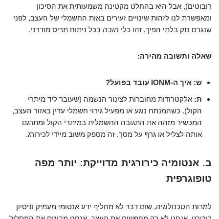
רובוטים), אבל היא בהחלט מקטינה משמעותית את הסיכון
ומאפשרת לנו לזהות שינויים זעירים באות החשמלי של העצב, לפני
שנגרם נזק בלתי הפיך. זהו כלי
חובה
בכל ניתוח תריס מודרני.
שאלה ותשובה מהירה:
ש: איך ה-IONM עובד בפועל?
ת:
אלקטרודות מחוברות לצינור הנשמה (שעובר ליד מיתרי
הקול). כשהמנתח נוגע או מפעיל גירוי חשמלי עדין באזור העצב,
המכשיר מזהה את התגובה החשמלית במיתרי הקול ומתרגם
אותה לצליל או גרף על מסך. זה מספק משוב מיידי לכירורג.
ב. אנטומיה כירורגית מדוייקת: יותר מפה
טופוגרפית
למרות הטכנולוגיה, שום דבר לא מחליף ידע אנטומי מעמיק וניסיון
כירורגי. אנחנו לא רק מחפשים את העצב, אנחנו מבינים את המסלול