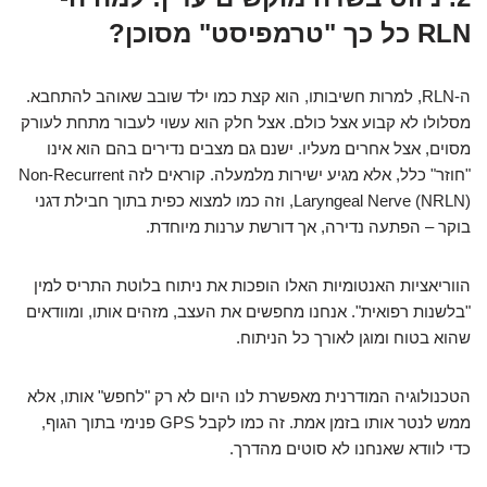
RLN כל כך "טרמפיסט" מסוכן?
ה-RLN, למרות חשיבותו, הוא קצת כמו ילד שובב שאוהב להתחבא.
מסלולו לא קבוע אצל כולם. אצל חלק הוא עשוי לעבור מתחת לעורק
מסוים, אצל אחרים מעליו. ישנם גם מצבים נדירים בהם הוא אינו
"חוזר" כלל, אלא מגיע ישירות מלמעלה. קוראים לזה Non-Recurrent
Laryngeal Nerve (NRLN), וזה כמו למצוא כפית בתוך חבילת דגני
בוקר – הפתעה נדירה, אך דורשת ערנות מיוחדת.
הווריאציות האנטומיות האלו הופכות את ניתוח בלוטת התריס למין
"בלשנות רפואית". אנחנו מחפשים את העצב, מזהים אותו, ומוודאים
שהוא בטוח ומוגן לאורך כל הניתוח.
הטכנולוגיה המודרנית מאפשרת לנו היום לא רק "לחפש" אותו, אלא
ממש לנטר אותו בזמן אמת. זה כמו לקבל GPS פנימי בתוך הגוף,
כדי לוודא שאנחנו לא סוטים מהדרך.