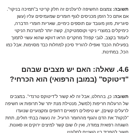
תשובה:
צמצום החשיפה לרעלנים זה חלק קריטי ב"תמיכה בניקוי".
אם אתם כל הזמן מכניסים לגוף חומרים שמעמיסים עליו (עשן
סיגריות, מזון מעובד עם תוספים כימיים, שאריות חומרי הדברה,
כימיקלים במוצרי ניקוי וקוסמטיקה), קשה יותר למערכות הניקוי
לעמוד בקצב. לגבי קפה? מחקרים הראו דווקא שהוא עשוי לתמוך
בפעילות הכבד ואפילו להוריד סיכון למחלות כבד מסוימות. אבל כמו
הכל, במתינות.
4.6. שאלה: האם יש מצבים שבהם
"דיטוקס" (במובן הרפואי) הוא הכרחי?
תשובה:
כן, בהחלט, אבל זה לא קשור ל"דיטוקס טרנדי". במצבים
של הרעלות חריפות (למשל, מנטילת מנת יתר של תרופות או חשיפה
לרעלים קשים), יש טיפולים רפואיים דחופים ומקצועיים שנועדו
"לנקות" את הדם והגוף מהחומר הרעיל. זה נעשה בבתי חולים, תחת
השגחה רפואית צמודה, ואין לו שום קשר למיצים ירוקים או סאונות.
חשוב להפריד בין השניים לחלוטין.