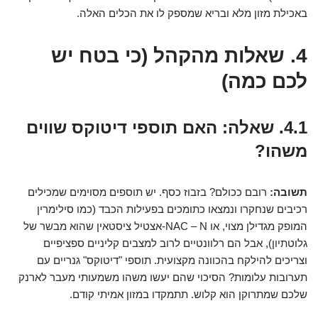
באכילת מזון מלא ובריא שמספק לו את הכלים האלה.
4. שאלות מהקהל (כי בטח יש
לכם כמה)
4.1. שאלה: האם תוספי דיטוקס שווים
משהו?
תשובה:
רובם ככולם? בזבוז כסף. יש תוספים מסוימים שמכילים
רכיבים שנחקרו ונמצאו כתומכים בפעילות הכבד (כמו סילימרין
המופק מגדילן מצוי, או NAC – N-אצטיל ציסטאין שהוא מבשר של
גלוטתיון), אבל הם רלוונטיים לרוב למצבים קליניים ספציפיים
וצריכים להילקח בהכוונה מקצועית. תוספי "דיטוקס" גנריים עם
תערובות עלומות? הסיכוי שהם יעשו משהו משמעותי מעבר לארנק
שלכם שמתרוקן הוא קלוש. תתמקדו במזון אמיתי קודם.