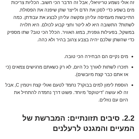
זה אולי נשמע טריוויאלי, אבל זה הדבר הכי חשוב. הכליות צריכות
מים בשפע כדי לסנן את הדם ולייצר שתן שיפנה את הפסולת.
התייבשות מעמיסה עליהן ומקשה עליהן לבצע את עבודתן. כמה
לשתות? התשובה היא לא ליטר וחצי קבוע לכולם. היא תלויה
במשקל, בפעילות גופנית, במזג האוויר. הכלל הכי טוב? שתו מספיק
כדי שהשתן שלכם יהיה בצבע צהוב בהיר ולא כהה.
מים נקיים הם הבחירה הכי טובה.
תזכרו לשתות לאורך כל היום, לא רק כשאתם מרגישים צמאים (כי
אז אתם כבר קצת מיובשים).
הוספת לימון למים בבוקר? נחמד לטעם ואולי קצת ויטמין C, אבל
זה לא עושה "דיטוקס" מיוחד. פשוט דרך נחמדה להתחיל את
היום עם נוזלים.
2.2. סיבים תזונתיים: המברשת של
המעיים והמגנט לרעלנים