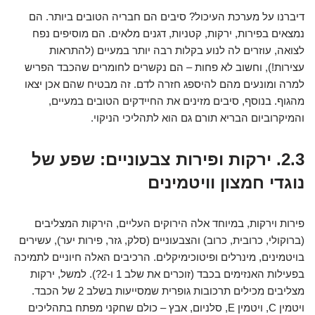
דיברנו על מערכת העיכול? סיבים הם חבריה הטובים ביותר. הם
נמצאים בפירות, ירקות, קטניות, דגנים מלאים. הם מוסיפים נפח
לצואה, עוזרים לה לנוע בקלות רבה יותר במעיים (להתראות
עצירות!), וחשוב לא פחות – הם נקשרים לחומרים שהכבד הפריש
למרה ומונעים מהם להיספג חזרה לדם. זה מבטיח שהם אכן יצאו
מהגוף. בנוסף, סיבים מזינים את החיידקים הטובים במעיים,
והמיקרוביום הבריא תורם גם הוא לתהליכי הניקוי.
2.3. ירקות ופירות צבעוניים: שפע של
נוגדי חמצון וויטמינים
פירות וירקות, במיוחד אלה הירוקים העליים, הירקות המצליבים
(ברוקולי, כרובית, כרוב) והצבעוניים (סלק, גזר, פירות יער), עשירים
בויטמינים, מינרלים ופיטוכימיקלים. הרכיבים האלה חיוניים לתמיכה
בפעילות האנזימים בכבד (זוכרים את שלב 1 ו-2?). למשל, ירקות
מצליבים מכילים תרכובות גופרית שמסייעות בשלב 2 של הכבד.
ויטמין C, ויטמין E, סלניום, אבץ – כולם שחקני מפתח בתהליכים