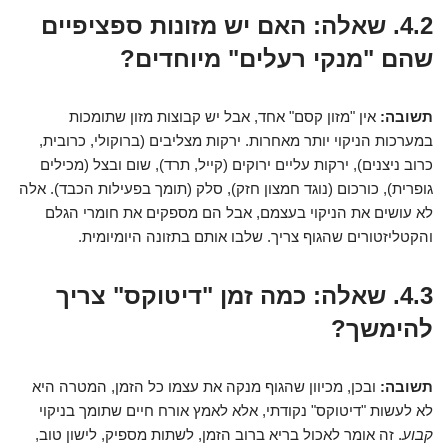
4.2. שאלה: האם יש מזונות ספציפיים
שהם "מנקי רעלים" מיוחדים?
תשובה:
אין "מזון קסם" אחד, אבל יש קבוצות מזון שתומכות
במערכות הניקוי יותר מאחרות. ירקות מצליבים (ברוקולי, כרובית,
כרוב ניצנים), ירקות עליים ירוקים (קייל, תרד), שום ובצל (מכילים
גופרית), כורכום (נוגד חמצון חזק), סלק (תומך בפעילות הכבד). אלה
לא עושים את הניקוי בעצמם, אבל הם מספקים את חומרי הגלם
והקטליזטורים שהגוף צריך. שלבו אותם בתזונה היומיומית.
4.3. שאלה: כמה זמן "דיטוקס" צריך
להימשך?
תשובה:
ובכן, מכיוון שהגוף מנקה את עצמו כל הזמן, המטרה היא
לא לעשות "דיטוקס" נקודתי, אלא לאמץ אורח חיים שתומך בניקוי
קבוע
. זה אומר לאכול בריא ברוב הזמן, לשתות מספיק, לישון טוב,