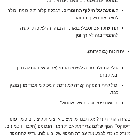
למחסורים בויטמינים ומינרלים חיוניים.
השפעה על חילוף החומרים:
הגבלה קלורית קיצונית יכולה
להאט את חילוף החומרים.
תחושת רעב וסבל:
בואו נודה בזה, זה לא כיף, וקשה
להתמיד בזה לאורך זמן.
יתרונות (בזהירות):
אולי התחלה טובה לשינוי תזונתי (אם עושים את זה נכון
ובמתינות).
יכול לתת הפסקה קצרה למערכת העיכול מעיבוד מזון מוצק
כבד.
תחושה פסיכולוגית של "אתחול".
בשורה התחתונה? אל תבנו על מיצים או צומות קיצוניים כעל "פתרון
דיטוקס". הגוף שלכם צריך את אבות המזון הנכונים (חלבון, ויטמינים,
מינרלים) כדי לבצע את עבודת הניקוי שלו ביעילות. עדיף להתמקד