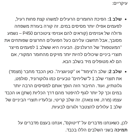
עיקריים:
שלב 1:
הפיכת החומרים הרעילים למשהו קצת פחות רעיל,
לפעמים אפילו יותר מסיסים במים. זה קורה בעזרת משפחה
גדולה של אנזימים (קוראים להם אנזימי ציטוכרום P450 – נשמע
מסובך, אבל תחשבו עליהם כעל הפועלים החרוצים שפותחים את
"המעטפות" של הרעלנים). הבעיה היא ששלב 1 לפעמים מייצר
תוצרי ביניים שיכולים להיות
יותר
מזיקים מהחומר המקורי, אם
הם לא מטופלים מיד בשלב הבא.
שלב 2:
שלב ה"צימוד" או "קוניוגציה". כאן הכבד מחבר (מצמד)
את תוצרי שלב 1 ל"שליחים" טבעיים כמו גלוקורוניד, סולפט,
גלוטתיון, ועוד. החיבור הזה הופך אותם למסיסים הרבה יותר
במים וכך קל יותר לגוף להיפטר מהם דרך הכליות (שתן) או הכבד
עצמו (מרה, ואז צואה). זה שלב קריטי, ובלעדיו תוצרי הביניים של
שלב 1 עלולים להצטבר ולגרום לבעיות.
לכן, כשאנחנו מדברים על "דיטוקס", אנחנו בעצם מדברים על
תמיכה
בשני השלבים הללו בכבד.