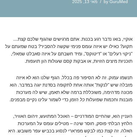
GuruMed
by
מאי 13, 2025
אוקיי, בואו נדבר רגע בכנות. אתם מרגישים שהגוף שלכם קצת…
תקוע? כאילו יש איזה עומס פנימי שקשה להסביר? בטח שמעתם על
"ניקוי רעלים" או "דיטוקס", ומיד חשבתם על איזה סאבלט שמאלי,
תוכניות מיצים הזויות, או אבקות קסם שעולות הון תועפות.
תנשמו עמוק. זה לא הסיפור פה בכלל. הגוף שלנו הוא לא איזה
מזבלה שיש "לנקות" אותה אחת לתקופה בסדנת יוגה במדבר. הוא
מכונה מדהימה, משוכללת ברמה שלא תאמן, שיש לה מערכות
מובנות וחכמות שפועלות
כל הזמן
כדי לשמור עלינו נקיים מבפנים.
העניין הוא, שהחיים המודרניים – האוכל המתועש, זיהום האוויר,
הלחץ הבלתי פוסק, חוסר שינה – מטילים עומס על המערכות
האלה. זה קצת כמו לבקש מפרארי לנסוע בכביש עפר משובש. היא