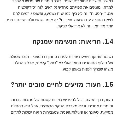
למשל, נקשרים לחומרים שונים, כולל חומרים שהופרשו מהכבד
למרה, ומונעים את ספיגתם מחדש (קוראים לזה "סירקולציה
אנטרו-הפטית" וזה לא כיף כמו שזה נשמע), ופשוט גורמים להם
לצאת החוצה עם הצואה. עצירות? זה אומר שהפסולת יושבת בפנים
יותר מדי זמן, וזה לא אידיאלי לניקוי.
1.4. הריאות: הנשימה שמנקה
נשימה עמוקה ויעילה עוזרת לפנות פחמן דו חמצני – תוצר פסולת
של חילוף החומרים התאי. אולי לא "רעלן" קלאסי, אבל בהחלט
משהו שצריך לפנות באופן קבוע.
1.5. העור: מזיעים לחיים טובים יותר?
העור, דרך הזיעה, יכול להפריש כמויות קטנות של מתכות כבדות
וחומרים אחרים. זו לא מערכת הניקוי הראשית, אבל היא בהחלט
מסייעת. סאונה או פעילות גופנית שמגבירות הזעה יכולות לתרום