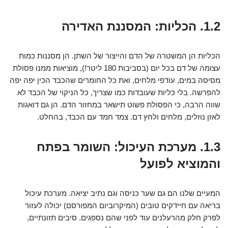
1.2. הכליות: המסננת האדירה
הכליות הן המשטרה של הדם והייצור של השתן. הן מסננות כמות
עצומה של דם בכל יום (בסביבות 180 ליטר!), מוציאות ממנו פסולת
מסיסה במים, עודפי מלחים, ואת כל החומרים שהכבד הכין יפה יפה
להפרשה. בלי כליות שעובדות כמו שצריך, כל הניקוי של הכבד לא
שווה הרבה, כי הפסולת פשוט תישאר במחזור הדם. הן גם דואגות
לאזן נוזלים, מלחים ולחץ דם. צמד חמד עם הכבד, בהחלט.
1.3. מערכת העיכול: השומר בפתח
והמוציא לפועל
המעיים שלנו הם גם שער כניסה וגם נתיב יציאה. מערכת עיכול
בריאה עם חיידקים טובים (המיקרוביום המפורסם) יכולה לעזור
לפרק חלק מהרעלנים עוד לפני שהם נספגים. סיבים תזונתיים,