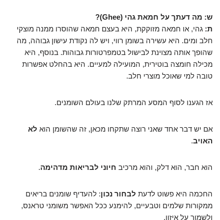
ש: מה דעתך על חמאת גהי (Ghee)?
ת:
גהי, או חמאה מזוקקת, היא בעצם חמאה שהוסרו ממנה מוצקי
חלב ומים. היא עשירה בשומן רווי, ויש לה נקודת עישון גבוהה, מה
שהופך אותה מצוינת לבישול בטמפרטורות גבוהות. בנוסף, היא
מכילה חומצה בוטירית, המועילה למעיים. היא בהחלט אפשרות
טובה למי שאוכל מוצרי חלב.
אז הגענו לסוף המסע המרתק שלנו בעולם השומנים.
אם יש דבר אחד שאני רוצה שתקחו מכאן, זה שהשומן הוא
לא
האויב
.
הוא חבר, הוא דלק, והוא מרכיב
חיוני לבריאות מדהימה
.
החכמה היא פשוט לדעת
לבחור נכון
: להעדיף שומנים בריאים
ממקורות שלמים וטבעיים, להימנע ככל האפשר משומני טראנס,
ולשמור על איזון.