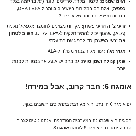
דגים שמנים:
סלמון, מקרל, סרדינים, טונה (לא בהגזמה בגלל
כספית). אלה הם המקורות העשירים ביותר ל-EPA ו-DHA,
הצורות הפעילות ביותר של אומגה 3.
זרעי צ'יה וזרעי פשתן:
מקורות מצוינים לחומצה אלפא-לינולנית
(ALA), שהגוף יכול להמיר חלקית ל-EPA ו-DHA.
חשוב לטחון
את זרעי הפשתן
כדי לספוג את התועלת!
אגוזי מלך:
עוד מקור צמחי מעולה ל-ALA.
שמן קנולה ושמן סויה:
גם בהם יש ALA, אך בכמויות קטנות
יותר.
אומגה 6: חבר קרוב, אבל במידה!
גם אומגה 6 חיונית, והיא מעורבת בתהליכים חשובים בגוף.
הבעיה היא שבתזונה המערבית המודרנית, אנחנו נוטים לצרוך
הרבה יותר מדי
אומגה 6 לעומת אומגה 3.