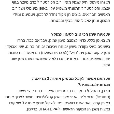
ת:
זהו מיתוס ותיק שנפץ מזמן! רוב הכולסטרול בדם מיוצר בגוף
עצמו, והכולסטרול התזונתי משפיע עליו באופן מינימלי אצל רוב
האנשים הבריאים. ביצים הן מקור נהדר לחלבון, ויטמינים ונוגדי
חמצון, וניתן לאכול אותן בכיף ובבטחה.
ש: איזה שמן הכי טוב לטיגון עמוק?
ת:
באופן כללי, כדאי לצמצם טיגון עמוק. אבל אם כבר, בחרו
בשמנים בעלי נקודת עישון גבוהה ויציבות גבוהה בחום. שמן אבוקדו,
שמן קוקוס ושמן זית "רגיל" (לא כתית מעולה) הם אפשרויות טובות
יותר משמנים צמחיים אחרים. זכרו לא להשתמש באותו שמן שוב
ושוב.
ש: האם אפשר לקבל מספיק אומגה 3 מדיאטה
צמחונית/טבעונית?
ת:
כן, בהחלט! המקורות הצמחיים העיקריים הם זרעי פשתן
(טחונים!), זרעי צ'יה, אגוזי מלך ושמן קנולה/סויה. חשוב לצרוך אותם
באופן קבוע, ואם אתם דואגים, ניתן לשקול תוסף אומגה 3 שמקורו
באצות (שכן הן המקור הראשוני ל-EPA ו-DHA בדגים).