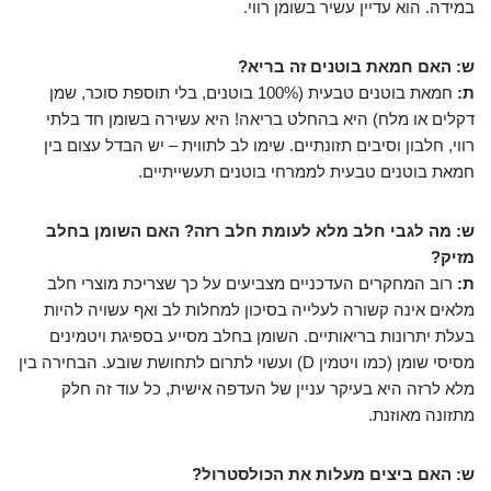
במידה. הוא עדיין עשיר בשומן רווי.
ש: האם חמאת בוטנים זה בריא?
ת:
חמאת בוטנים טבעית (100% בוטנים, בלי תוספת סוכר, שמן
דקלים או מלח) היא בהחלט בריאה! היא עשירה בשומן חד בלתי
רווי, חלבון וסיבים תזונתיים. שימו לב לתווית – יש הבדל עצום בין
חמאת בוטנים טבעית לממרחי בוטנים תעשייתיים.
ש: מה לגבי חלב מלא לעומת חלב רזה? האם השומן בחלב
מזיק?
ת:
רוב המחקרים העדכניים מצביעים על כך שצריכת מוצרי חלב
מלאים אינה קשורה לעלייה בסיכון למחלות לב ואף עשויה להיות
בעלת יתרונות בריאותיים. השומן בחלב מסייע בספיגת ויטמינים
מסיסי שומן (כמו ויטמין D) ועשוי לתרום לתחושת שובע. הבחירה בין
מלא לרזה היא בעיקר עניין של העדפה אישית, כל עוד זה חלק
מתזונה מאוזנת.
ש: האם ביצים מעלות את הכולסטרול?