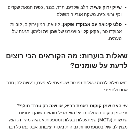
שייק ירוק עשיר:
חלב שקדים, תרד, בננה, כפית חמאת שקדים
וכף זרעי צ'יה. משקה אנרגיה מושלם.
סלט קינואה עם אבוקדו ופקאן:
קינואה, המון ירוקים, קוביות
אבוקדו טרי, פקאן קלוי בווינגרט של שמן זית ולימון. חגיגה של
טעמים.
שאלות בוערות: מה הקוראים הכי רוצים
לדעת על שומנים?
בואו נצלול לכמה שאלות נפוצות ששמעתי לא פעם, ונעשה להן סדר
אחת ולתמיד:
ש: האם שמן קוקוס באמת בריא, או שזה רק טרנד חולף?
ת:
שמן קוקוס בהחלט בריא! הוא מכיל חומצות שומן בינוניות
שרשרת (MCTs) שמתעכלות בקלות ומספקות אנרגיה מהירה. הוא
מצוין לבישול בטמפרטורות גבוהות בזכות יציבותו. אבל כמו כל דבר,