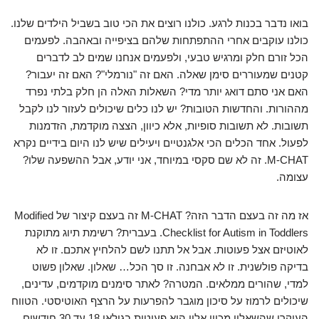
בואו נדבר בכנות לרגע. כולנו רוצים את הכי טוב בשביל הילדים שלנו.
כולנו עוקבים אחרי ההתפתחות שלהם בציפייה ובאהבה. לפעמים
הכל זורם חלק ומרגיש טבעי, ולפעמים אנחנו שמים לב לדברים
קטנים שמעוררים סימן שאלה. האם זה "נורמלי"? האם זה יעבור?
האם אני סתם דואג יותר מדי? השאלות האלה הן חלק בלתי נפרד
מההורות. והחדשות הטובות? יש לנו כלים שיכולים לעזור לנו לקבל
תשובות. לא תשובות סופיות, אלא כיוון, הצצה מוקדמת, הזדמנות
לפעול. אחד הכלים הכי אלגנטיים ויעילים שיש לנו היום בידיים נקרא
M-CHAT. זה לא שם סקסי במיוחד, אני יודע, אבל ההשפעה שלו?
עצומה.
אז מה זה בעצם הדבר הזה? M-CHAT זה בעצם קיצור של Modified
Checklist for Autism in Toddlers. בעברית? רשימת תיוג מתוקנת
לאוטיזם אצל פעוטות. אבל אל תתנו לשם להלחיץ אתכם. זו לא
בדיקה פולשנית. זו לא אבחנה. זו סך הכל… שאלון. שאלון פשוט
למדי, שהורים ממלאים. המטרה? לאתר סימנים מוקדמים, עדינים,
שיכולים לרמוז על סיכון מוגבר להפרעות על הרצף האוטיסטי. הטווח
העיקרי שהשאלון מכוון אליו הוא פעוטות בגילאי 18 עד 30 חודשים.