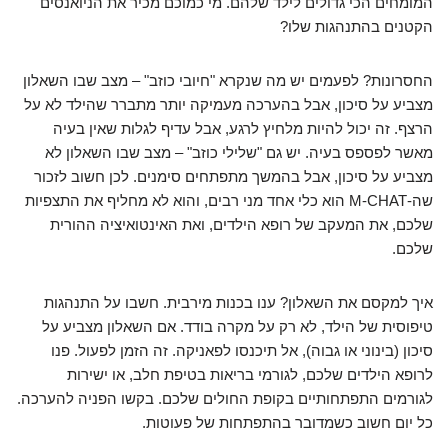
המומחים הכי גדולים לילד שלהם. מי כמוכם מכיר את הניואנסים
הקטנים בהתנהגות שלו?
החסרונות? לפעמים יש מה שנקרא "חיובי כוזב" – מצב שבו השאלון
מצביע על סיכון, אבל בהערכה מעמיקה יותר מתברר שהילד לא על
הרצף. זה יכול להיות מלחיץ לרגע, אבל עדיף לגלות שאין בעיה
מאשר לפספס בעיה. יש גם "שלילי כוזב" – מצב שבו השאלון לא
מצביע על סיכון, אבל בהמשך מתפתחים סימנים. לכן חשוב לזכור
שה-M-CHAT הוא כלי אחד מני רבים, והוא לא מחליף את התצפיות
שלכם, את המעקב של רופא הילדים, ואת האינטואיציה ההורית
שלכם.
איך למקסם את השאלון? ענו בכנות מירבית. חשבו על התנהגות
טיפוסית של הילד, לא רק על מקרה בודד. אם השאלון מצביע על
סיכון (בינוני או גבוה), אל תיכנסו לפאניקה. זה הזמן לפעול. פנו
לרופא הילדים שלכם, לגורמי בריאות בטיפת חלב, או ישירות
לגורמים התפתחותיים בקופת החולים שלכם. בקשו הפניה להערכה.
כל יום חשוב כשמדובר בהתפתחות של פעוטות.