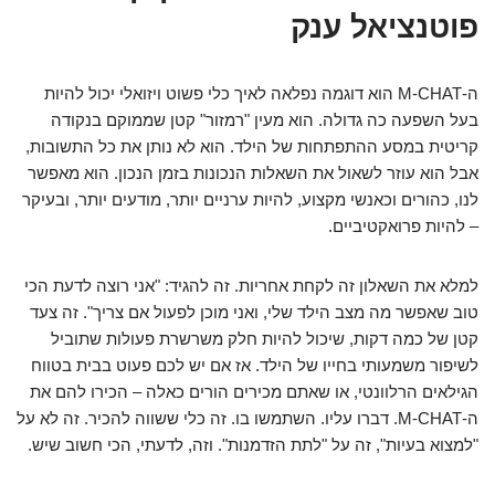
פוטנציאל ענק
ה-M-CHAT הוא דוגמה נפלאה לאיך כלי פשוט ויזואלי יכול להיות
בעל השפעה כה גדולה. הוא מעין "רמזור" קטן שממוקם בנקודה
קריטית במסע ההתפתחות של הילד. הוא לא נותן את כל התשובות,
אבל הוא עוזר לשאול את השאלות הנכונות בזמן הנכון. הוא מאפשר
לנו, כהורים וכאנשי מקצוע, להיות ערניים יותר, מודעים יותר, ובעיקר
– להיות פרואקטיביים.
למלא את השאלון זה לקחת אחריות. זה להגיד: "אני רוצה לדעת הכי
טוב שאפשר מה מצב הילד שלי, ואני מוכן לפעול אם צריך". זה צעד
קטן של כמה דקות, שיכול להיות חלק משרשרת פעולות שתוביל
לשיפור משמעותי בחייו של הילד. אז אם יש לכם פעוט בבית בטווח
הגילאים הרלוונטי, או שאתם מכירים הורים כאלה – הכירו להם את
ה-M-CHAT. דברו עליו. השתמשו בו. זה כלי ששווה להכיר. זה לא על
"למצוא בעיות", זה על "לתת הזדמנות". וזה, לדעתי, הכי חשוב שיש.