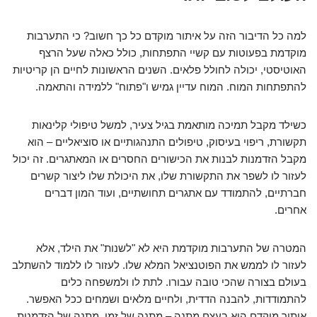
למה כל הדיבור הזה על איתור מוקדם כל כך חשוב? כי התערבות
מוקדמת בפעוטות עם קשיי התפתחות, כולל כאלה שעל הרצף
האוטיסטי, יכולה לחולל פלאים. השנים הראשונות לחיים הן קריטיות
להתפתחות המוח. המוח עדיין גמיש ו"פתוח" ללמידה והתאמה.
כשילד מקבל תמיכה מותאמת בגיל צעיר, למשל טיפולי קלינאות
תקשורת, ריפוי בעיסוק, טיפולים התנהגותיים או סוציאליים – הוא
מקבל הזדמנות לבנות את הכישורים החסרים או המאתגרים. זה יכול
לעזור לו לשפר את התקשורת שלו, את היכולת שלו ליצור קשרים
חברתיים, להתמודד עם אתגרים תחושתיים, ועוד המון דברים
אחרים.
המטרה של התערבות מוקדמת היא לא "לשנות" את הילד, אלא
לעזור לו לממש את הפוטנציאל המלא שלו. לעזור לו ללמוד להשתלב
בעולם בצורה שהכי טובה עבורו. לתת לו ולמשפחה כלים
להתמודדות, להבנה הדדית, ולחיים מלאים ושמחים ככל האפשר.
איתור מוקדם הוא בעצם מתנה – מתנה של זמן, מתנה של הזדמנות,