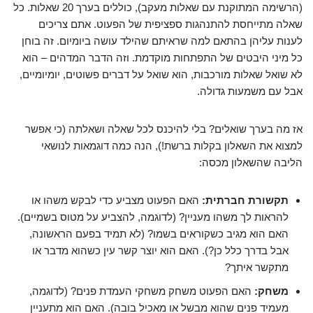
(הרשימה המתוקנת עם שאלות מעקב), כוללים בערך 20 שאלות. כל
שאלה מתייחסת להתנהגות ספציפית של הפעוט. אתם צריכים
לענות עליהן בהתאם למה שראיתם שהילד עושה ביומיום. זה בוחן
כל מיני היבטים של התפתחות מוקדמת. וזה הדבר המדהים – הוא
לא שואל שאלות מורכבות, הוא שואל על דברים פשוטים, יומיומיים,
אבל עם משמעות גדולה.
אז מה בערך שואלים? בלי להיכנס לכל שאלה ושאלתה (כי אפשר
למצוא את השאלון בקלות ברשת!), הנה כמה דוגמאות לנושאי
הליבה שהשאלון מכסה:
תקשורת חברתית:
האם הפעוט מצביע כדי לבקש משהו או
להראות לך משהו מעניין? (לדוגמה, להצביע על מטוס בשמיים).
האם הוא מגיב כשקוראים בשמו? (לא תמיד בפעם הראשונה,
אבל בדרך כלל כן?). האם הוא יוצר קשר עין כשהוא מדבר או
מתקשר איתך?
משחק:
האם הפעוט משחק משחקי העמדת פנים? (לדוגמה,
מעמיד פנים שהוא מבשל או מאכיל בובה). האם הוא מתעניין