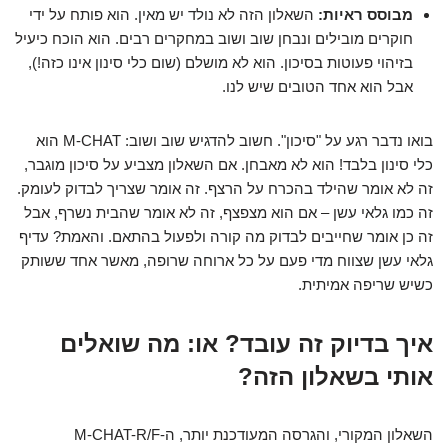
מבוסס ראיות:
השאלון הזה לא נולד יש מאין. הוא פותח על ידי
חוקרים מובילים ונבחן שוב ושוב במחקרים רבים. הוא הוכח כיעיל
בזיהוי פעוטות בסיכון. הוא לא מושלם (שום כלי סינון אינו כזה!),
אבל הוא אחד הטובים שיש לנו.
בואו נדבר רגע על "סיכון". חשוב להדגיש שוב ושוב: M-CHAT הוא
כלי סינון בלבד! הוא לא מאבחן. אם השאלון מצביע על סיכון מוגבר,
זה לא אומר שהילד בהכרח על הרצף. זה אומר שצריך לבדוק לעומק.
זה כמו גלאי עשן – אם הוא מצפצף, זה לא אומר שהבית נשרף, אבל
זה כן אומר שחייבים לבדוק מה קורה ולפעול בהתאם. והאמת? עדיף
גלאי עשן שצווח מדי פעם על כל ארוחה שרופה, מאשר אחד ששותק
כשיש שריפה אמיתית.
איך בדיוק זה עובד? או: מה שואלים
אותי בשאלון הזה?
השאלון המקורי, והגרסה המעודכנת יותר, ה-M-CHAT-R/F