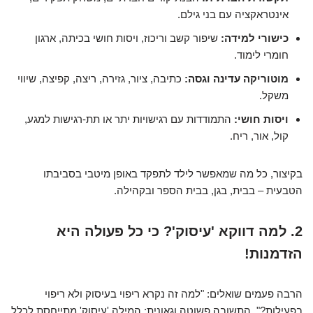
אינטראקציה עם בני גילם.
כישורי למידה:
שיפור קשב וריכוז, ויסות חושי בכיתה, ארגון
חומרי לימוד.
מוטוריקה עדינה וגסה:
כתיבה, ציור, גזירה, ריצה, קפיצה, שיווי
משקל.
ויסות חושי:
התמודדות עם רגישויות יתר או תת-רגישות למגע,
קול, אור, ריח.
בקיצור, כל מה שמאפשר לילד לתפקד באופן מיטבי בסביבתו
הטבעית – בבית, בגן, בבית הספר ובקהילה.
2. למה דווקא 'עיסוק'? כי כל פעולה היא
הזדמנות!
הרבה פעמים שואלים: "למה זה נקרא ריפוי בעיסוק ולא ריפוי
בפעילות?". התשובה פשוטה וגאונית: המילה 'עיסוק' מתייחסת לכלל