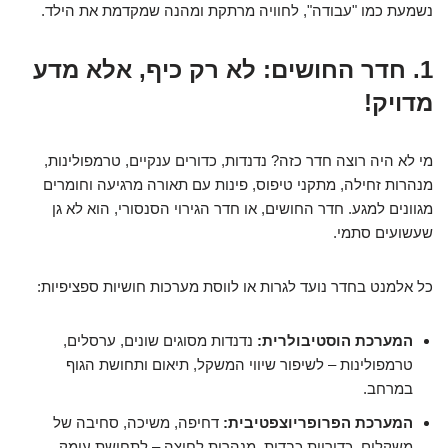
נשמעת כמו "עבודה", לחוויה מרתקת ומהנה שמקדמת את הילד.
1. חדר החושים: לא רק כיף, אלא מדע
מדויק!
מי לא היה רוצה חדר כזה? נדנדות, כדורים ענקיים, טרמפולינות,
מנהרות זחילה, מתקני טיפוס, פינות עם תאורה מרגיעה וחומרים
מגוונים למגע. חדר החושים, או חדר הגירוי הסנסורי, הוא לא גן
שעשועים סתמי.
כל אלמנט בחדר נועד לגרות או לווסת מערכות חושיות ספציפיות:
המערכת הוסטיבולרית:
נדנדות מסוגים שונים, ערסלים,
טרמפולינות – לשיפור שיווי המשקל, תיאום ותחושת הגוף
במרחב.
המערכת הפרופריוצפטיבית:
דחיפה, משיכה, סחיבה של
משקלים, כדוריות כבדות, מנהרות לחיצה – לתחושת עומק