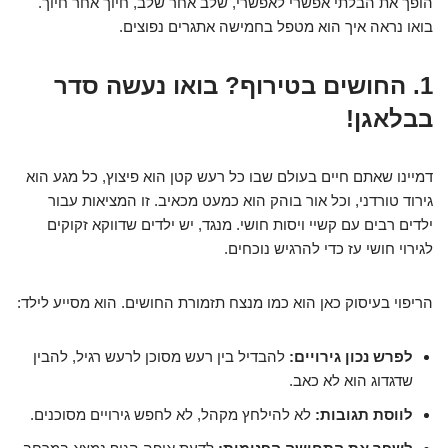
הופך את הבלתי אפשרי לאפשרי, שלב אחר שלב, חיוך אחר חיוך.
בואו נראה איך הוא מטפל בחמישה אתגרים נפוצים.
1. החושים בטירוף? בואו נעשה סדר
בבלאגן!
דמיינו שאתם חיים בעולם שבו כל רעש קטן הוא פיצוץ, כל מגע הוא
גירוד טורדני, וכל אור בוהק הוא כמעט מכאיב. זו המציאות עבור
ילדים רבים עם קשיי ויסות חושי. מנגד, יש ילדים שדווקא זקוקים
לגירוי חושי עז כדי להרגיש נוכחים.
הריפוי בעיסוק כאן הוא כמו מנצח תזמורת החושים. הוא מסייע לילד:
לפרש נכון גירויים:
להבדיל בין רעש מסוכן לרעש רגיל, להבין
שדגדוג הוא לא כאב.
לווסת תגובות:
לא להילחץ מקהל, לא לחפש גירויים מסוכנים.