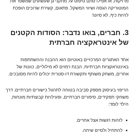
מדויקות, או אפילו סתם טיפוס על מתקני גן שעשועים שמשפר את
המוטוריקה הגסה ושיווי המשקל. פתאום, קשירת שרוכים הופכת
להיות כיף, לא סיוט!
3. חברים, בואו נדבר: הסודות הקטנים
של אינטראקציה חברתית
אחד האתגרים המרכזיים באוטיזם הוא ההבנה וההשתתפות
באינטראקציות חברתיות. הבנת רמזים לא מילוליים, כוונות של
אחרים, משחק משותף ותקשורת דו-סטרית יכולים להיות מסובכים.
הריפוי בעיסוק מספק סביבה בטוחה לתרגול כישורים חברתיים. דרך
משחקי תפקידים, סיפורים חברתיים, ופעילויות קבוצתיות מונחות,
הילד לומד:
לזהות רגשות אצל אחרים.
להתחיל ולסיים שיחה.