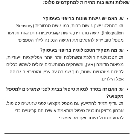
שאלות ותשובות מהירות למתקדמים פלוס:
ש: האם יש גישות שונות בריפוי בעיסוק?
ת:
בהחלט! ישנן גישות רבות, כמו גישה סנסורית (Sensory
Integration), גישה מוטורית, גישות קוגניטיביות-התנהגותיות ועוד.
מטפל טוב יידע להתאים את הגישה הנכונה לילד הספציפי.
ש: מה תפקיד הטכנולוגיה בריפוי בעיסוק?
ת:
הטכנולוגיה הולכת ומשתלבת יותר ויותר. אפליקציות ייעודיות,
מציאות מדומה (VR), ומשחקים ממוחשבים יכולים לשמש ככלים
לקידום מיומנויות שונות, תוך שמירה על עניין ומוטיבציה גבוהה
אצל הילדים.
ש: האם זה בסדר לנסות טיפול בבית לפני שמגיעים למטפל
מקצועי?
ת:
עדיף תמיד להתייעץ עם מטפל מקצועי לפני שניגשים לטיפול.
אבחון מדויק ותוכנית טיפול מותאמת אישית הם קריטיים כדי
למנוע תסכול מיותר ואף נזק אפשרי.