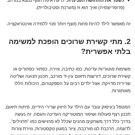
לשפר את התחושה הפנימית:
לדעת איפה הגוף נמצא במרחב
(פרופריוצפיה) ואיך הוא זז (מערכת וסטיבולרית).
זה מאפשר לילד להיות פחות מוצף ויותר פנוי ללמידה ואינטראקציה.
2. מתי קשירת שרוכים הופכת למשימה
בלתי אפשרית?
משימות מוטוריות עדינות, כמו כתיבה, גזירה, כפתור כפתורים או
קשירת שרוכים, דורשות תיאום עין-יד מורכב, תכנון תנועה ושליטה
שרירית מדויקת. אצל ילדים רבים על הספקטרום, היכולות הללו
מאותגרות.
המטפל בעיסוק עובד עם הילד על חיזוק שרירי הידיים, פיתוח תיאום,
תכנון רצף פעולות ושיפור המוטוריקה העדינה והגסה. זה נעשה
בדרך כלל דרך משחקים מהנים שכלל לא מרגישים כמו "תרגילים".
לדוגמה, הרכבת לגו מורכבת, ציור במגוון טקסטורות, גזירת צורות