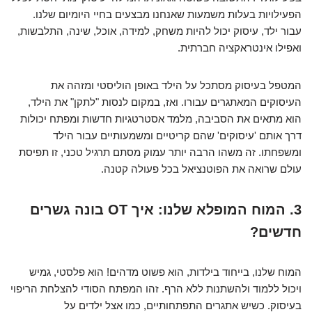
הפעילויות בעלות משמעות שאנחנו מבצעים בחיי היומיום שלנו.
עבור ילד, עיסוק יכול להיות משחק, למידה, אוכל, שינה, התלבשות,
ואפילו אינטראקציה חברתית.
המטפל בעיסוק מסתכל על הילד באופן הוליסטי ומזהה את
העיסוקים המאתגרים עבורו. ואז, במקום לנסות "לתקן" את הילד,
הוא מתאים את הסביבה, מלמד אסטרטגיות חדשות ומפתח יכולות
דרך אותם 'עיסוקים' שהם קריטיים ומשמעותיים עבור הילד
ומשפחתו. זה משהו הרבה יותר עמוק מסתם תרגיל טכני, זו תפיסת
עולם שרואה את הפוטנציאל בכל פעולה קטנה.
3. המוח המופלא שלנו: איך OT בונה גשרים
חדשים?
המוח שלנו, בייחוד בילדות, הוא פשוט מדהים! הוא פלסטי, גמיש
ויכול ללמוד ולהשתנות ללא הרף. זהו המפתח הסודי להצלחת הריפוי
בעיסוק. כשיש אתגרים התפתחותיים, כמו אצל ילדים על