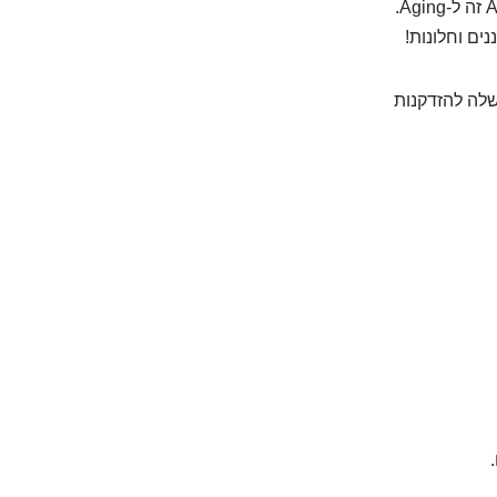
גורמת להזדקנות מוקדמת של העור (Aging) – קמטים, כתמים, רפיון. קל לזכור: A זה ל-Aging.
ים וחלונות!
שלה להזדקנות