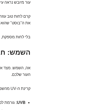
עור מיובש נראה עי
קרם לחות טוב עוזר 
את ה"בוסט" שהוא צ
בלי לחות מספקת, 
השמש: חבר
העור שלכם.
קרינת ה-UV מהשמש מתחלקת לשני סוגים עיקריים שרלוונטיים לנו:
UVB:
גורמת לכוויות שמש (Burning). קל לזכור: B 