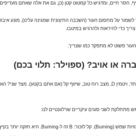
יף, חסר חיים, ומדגיש כל קמטוט קטן (כן, גם את אלה שאתם מעדיפי
לשמור על מחסום העור (השכבה החיצונית שמגינה עלינו), מונע איבוד 
ריך כדי להיראות ולהרגיש במיטבו.
העור פשוט לא מתפקד כמו שצריך.
ה או אויב? (ספוילר: תלוי בכם)
אה, השמש. מצד אחד, ויטמין D, מצב רוח טוב, שיזוף קל (אם אתם בקטע). מצד
זה ל-Burning. היא חזקה יותר בקיץ ובשעות הצהריים.