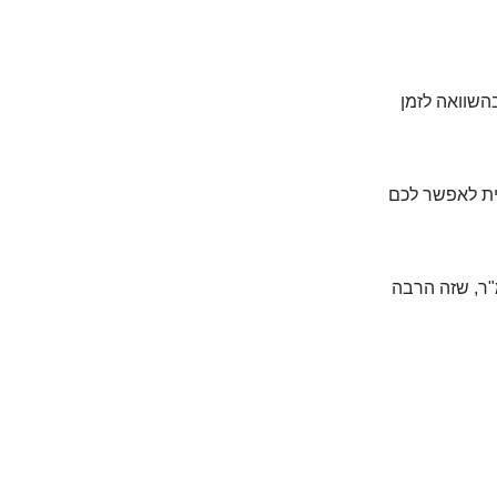
השוואה לזמן
שמש ללא הגנה, SPF 30 אמור תיאורטית לאפשר לכם
ורחים כמות מאוד נדיבה (2 מ"ג לסמ"ר, שזה הרבה