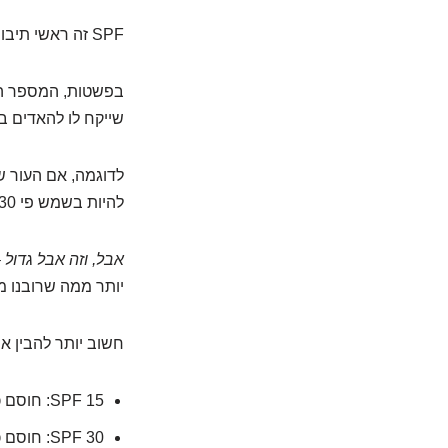
SPF זה ראשי תיבות של Sun Protection Factor.
בפשטות, המספר הזה
שייקח לו להאדים ב
להיות בשמש פי 30 יותר זמן (300 דקות) לפני שתאדימו.
אבל, וזה אבל גדול
יותר ממה שרובנו מ
חשוב יותר להבין את 
SPF 15: חוסם כ-93% מקרני ה-UVB.
SPF 30: חוסם כ-97% מקרני ה-UVB.