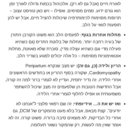
לאורח חיים (אבל גם לא רק). אלכוהול בכמות גדולה לאורך זמן
הוא גורם ידוע. סמים מסוימים. ואפילו – ויש כאן טוויסט עצוב –
תרופות מסוימות לכימותרפיה שיכולות להציל חיים, אבל יש להן
תופעות לוואי על הלב.
מחלות אחרות בגוף:
לפעמים הלב הוא פשוט הקורבן התורן
של בעיה רחבה יותר. מחלות של בלוטת התריס (גם כשהיא
פעילה מדי וגם כשהיא עצלה מדי), סוכרת שלא מאוזנת, מחלות
אוטואימוניות מסוימות – כל אלה יכולים לפגוע בשריר הלב.
הריון ולידה (כן, גם זה):
יש מצב שנקרא Peripartum
Cardiomyopathy, שקורה בסוף ההריון או בחודשים הראשונים
אחרי הלידה. זה נדיר יחסית, ועדיין לא לגמרי ברור למה זה קורה,
אבל החדשות הטובות הן שלפעמים זה מצב שיכול להשתפר
משמעותית או אפילו לחלוף לגמרי אחרי הלידה.
ואז יש את ה… אידיופתי:
זה שם רפואי פלצני ל"אנחנו לא
יודעים". קצת מבאס, אבל בלא מעט מהמקרים של DCM, גם
אחרי כל הבדיקות, לא מוצאים סיבה ברורה. פשוט קורה. זה לא
אומר שאין מה לעשות, רק שהמקור נשאר תעלומה.