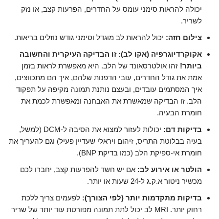
יכולה להראות סימני עומס על החדרים, הפרעות קצב, או נזק
לשריר.
צילום חזה:
יכול להראות לב מוגדל וסימני גודש נוזלים בריאות.
אקוקרדיוגרפיה (אקו לב):
זו הבדיקה העיקרית והחשובה
ביותר!
זהו אולטרסאונד של הלב. היא מאפשרת לראות בזמן
אמת את גודל החדרים, עובי הדפנות שלהם, איך הם מתכווצים,
איך המסתמים עובדים, ובעצם נותנת תמונה מקיפה על תפקוד
הלב. זו הבדיקה שמאשרת את האבחנה ומאפשרת לכמת את
חומרת הבעיה.
בדיקות דם:
יכולות לעזור למצוא את הסיבה ל-DCM (למשל,
בעיה בבלוטת התריס, זיהום ויראלי שעדיין פעיל) וגם להעריך את
חומרת אי-ספיקת הלב (כמו בדיקת BNP).
הולטר או אירוע לב:
אם יש חשד להפרעות קצב, יחברו לכם
מכשיר ניטור א.ק.ג ל-24 שעות או יותר.
בדיקות מתקדמות יותר (לפי הצורך):
לפעמים צריך ללכת
רחוק יותר. MRI לב יכול לתת תמונה מפורטת עוד יותר של שריר