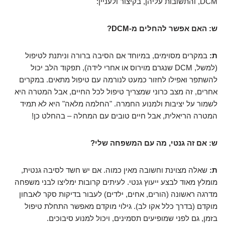
DCM, והתשובות עליהן, בקיצור ולעניין:
ש: האם אפשר להחלים מ-DCM?
ת:
במקרים מסוימים, במיוחד אם הסיבה ברורה וניתנת לטיפול
(למשל, DCM שנגרם מוירוס או אחרי לידה), תפקוד הלב יכול
להשתפר ואפילו לחזור כמעט לנורמה עם טיפול מתאים. במקרים
אחרים, זה מצב כרוני שמצריך טיפול לכל החיים, אבל המטרה היא
לשמור על יציבות ולמנוע החמרה. "החלמה מלאה" היא לא תמיד
המטרה הריאלית, אבל חיים טובים עם המחלה – בהחלט כן!
ש: אם זה גנטי, מה עם המשפחה שלי?
ת:
שאלה מצוינת וחשובה מאין כמוה. אם יש חשד לסיבה גנטית,
מומלץ מאוד לבצע ייעוץ גנטי. לעיתים קרובות ימליצו לבני משפחה
מדרגה ראשונה (הורים, אחים, ילדים) לעבור בדיקות סקר לאבחון
מוקדם (בדרך כלל אקו לב). גילוי מוקדם מאפשר התחלת טיפול
בזמן, גם לפני שמופיעים תסמינים, ויכול למנוע סיבוכים.