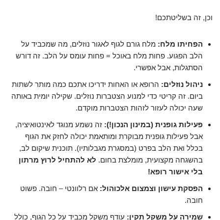
וכן, זה בשליטתכם!
הפחיתו מלח:
מלח גורם לגוף לאגור נוזלים, מה שמכביד על
הלב הפגוע. פחות מלח באוכל = פחות עומס על הלב. זה דורש
הסתגלות, אבל אפשרי.
ניהול נוזלים:
הרופא או האחות ידריכו אתכם כמה מותר לשתות
ביום. זה קריטי כדי למנוע הצטברות נוזלים. שקילה יומית באותה
שעה יכולה לעזור לזהות הצטברות מוקדם.
פעילות גופנית (במינון הנכון!):
זה נשמע מנוגד לאינטואיציה,
אבל פעילות גופנית מבוקרת ומותאמת יכולה לחזק את הגוף
בכלל ואת הלב בפרט (במסגרת מגבלותיו). תוכנית שיקום לב,
בהשגחה מקצועית, מומלצת בחום.
לא להתחיל לרוץ מרתון
בלי אישור רופא!
הפסקת עישון וצמצום אלכוהול:
אם רלוונטי – חובה. פשוט
חובה.
שמירה על משקל תקין:
עודף משקל מכביד על כל הגוף, כולל