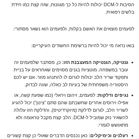
הסיבות ל-DCM יכולות להיות כל כך מגוונות, שזה קצת כמו חידת
בלשים רפואית.
לפעמים מוצאים את האשם בקלות, ולפעמים הוא נשאר מסתורי.
בואו נראה מי יכול להיות ברשימת החשודים העיקריים:
גנטיקה, הגנטיקה המעצבנת הזו:
כן, מסתבר שלפעמים זה
עובר במשפחה. מוטציות בגנים מסוימים שאחראים על בניית
ותפקוד שריר הלב יכולות לגרום לו להתנהג מוזר. אם יש לכם
היסטוריה משפחתית של בעיות לב כאלה, שווה לבדוק.
נגיפים ודלקות:
לפעמים, זיהום ויראלי (כמו שפעת קשה, או
אפילו וירוסים אחרים שחשבתם שהם סתם "צינון") יכול להגיע
לשריר הלב, לגרום לדלקת (מיוקרדיטיס), והדלקת הזו עלולה
להשאיר נזק שמוביל ל-DCM. הלב קצת מקבל טראומה ולא
מתאושש לגמרי.
רעלנים וכימיקלים:
כאן נכנסים הדברים שאולי כן קצת קשורים