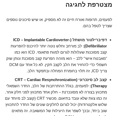
מצטרפת לחגיגה
לפעמים, תרופות ואורח חיים זה לא מספיק, או שיש סיכונים נוספים
שצריך לטפל בהם.
דפיברילטור מושתל (ICD – Implantable Cardioverter-
Defibrillator):
לב מורחב וחלש נוטה יותר להיכנס להפרעות
קצב מסוכנות שעלולות לגרום למוות פתאומי. ICD הוא כמו
"מאבטח אישי" ללב – הוא מזהה הפרעת קצב מסוכנת ונותן שוק
חשמלי כדי להחזיר את הלב לקצב תקין. לא כל אחד עם DCM
צריך ICD, זה תלוי בחומרת המחלה ובתפקוד הלב.
קצב לב סינכרוני (CRT – Cardiac Resynchronization
Therapy):
לפעמים, בגלל ההתרחבות של הלב, החדר השמאלי
מתכווץ בצורה לא מסונכרנת – חלק אחד מתכווץ לפני חלק אחר.
זה כמו צוות שלא עובד בתיאום. מכשיר CRT (קוצב לב מיוחד עם
שלוש אלקטרודות) יכול לגרום לחלקים שונים של החדר להתכווץ
שוב ביחד, ובכך לשפר את היעילות של המשאבה. זה מתאים