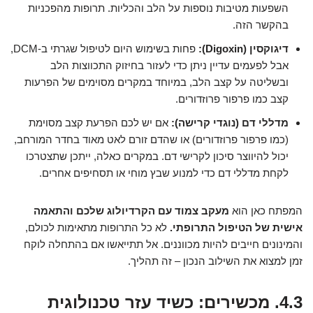
השפעות מטיבות נוספות על הלב והכליות. תרופות מהפכניות
בהקשר הזה.
דיגוקסין (Digoxin):
פחות בשימוש היום לטיפול שגרתי ב-DCM,
אבל לפעמים עדיין ניתן כדי לעזור בחיזוק התכווצות הלב
ובשליטה על קצב הלב, במיוחד במקרים מסוימים של הפרעות
קצב כמו פרפור פרוזדורים.
מדללי דם (נוגדי קרישה):
אם יש לכם הפרעת קצב מסוימת
(כמו פרפור פרוזדורים) או שהדם זורם לאט מאוד בחדר המורחב,
יכול להיווצר סיכון לקרישי דם. במקרים כאלה, ייתכן שתצטרכו
לקחת מדללי דם כדי למנוע שבץ מוחי או תסחיפים אחרים.
המפתח כאן הוא
מעקב צמוד עם הקרדיולוג שלכם והתאמה
אישית של הטיפול התרופתי.
לא כל התרופות מתאימות לכולם,
והמינונים חייבים להיות מכווננים. אל תתייאשו אם בהתחלה לוקח
זמן למצוא את השילוב הנכון – זה תהליך.
4.3. מכשירים: כשיד עזר טכנולוגית