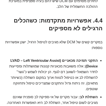
לחולים מסוימים עם DCM שיש להם בעיה ספציפית במערכת
ההולכה החשמלית של הלב.
4.4. אפשרויות מתקדמות: כשהכלים
הרגילים לא מספיקים
במקרים קשים של DCM שלא מגיבים לטיפול הרגיל, ישנן אפשרויות
נוספות:
התקני תמיכה מכאניים (LVAD – Left Ventricular Assist
Device):
אלה משאבות מכאניות קטנות שמושתלות ומסייעות
לחדר השמאלי לשאוב דם לגוף. הן יכולות לשמש כ"גשר"
להשתלת לב או כטיפול לטווח ארוך במקום השתלה (כשיותר
מתאים). זה ניתוח גדול והתקנים שמצריכים טיפול ותחזוקה
שוטפים.
השתלת לב:
עבור מקרים של אי-ספיקת לב סופנית שאינם
מגיבים לשום טיפול אחר, השתלת לב היא האפשרות האחרונה.