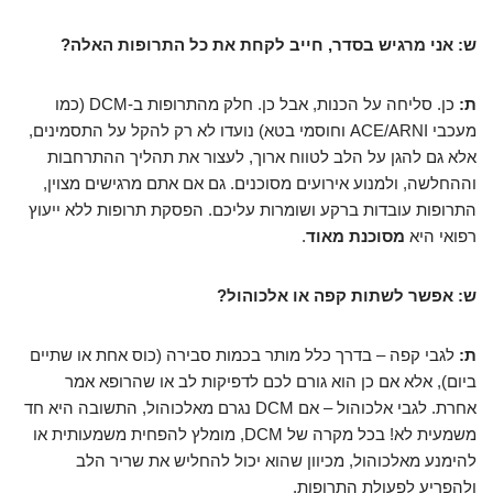
ש: אני מרגיש בסדר, חייב לקחת את כל התרופות האלה?
ת:
כן. סליחה על הכנות, אבל כן. חלק מהתרופות ב-DCM (כמו
מעכבי ACE/ARNI וחוסמי בטא) נועדו לא רק להקל על התסמינים,
אלא גם להגן על הלב לטווח ארוך, לעצור את תהליך ההתרחבות
וההחלשה, ולמנוע אירועים מסוכנים. גם אם אתם מרגישים מצוין,
התרופות עובדות ברקע ושומרות עליכם. הפסקת תרופות ללא ייעוץ
רפואי היא
מסוכנת מאוד
.
ש: אפשר לשתות קפה או אלכוהול?
ת:
לגבי קפה – בדרך כלל מותר בכמות סבירה (כוס אחת או שתיים
ביום), אלא אם כן הוא גורם לכם לדפיקות לב או שהרופא אמר
אחרת. לגבי אלכוהול – אם DCM נגרם מאלכוהול, התשובה היא חד
משמעית לא! בכל מקרה של DCM, מומלץ להפחית משמעותית או
להימנע מאלכוהול, מכיוון שהוא יכול להחליש את שריר הלב
ולהפריע לפעולת התרופות.