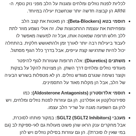
לכליות לפנות נוזלים ומלחים ומגנות על הלב מפני נזק נוסף. ה-
ARNI הן קבוצה חדשה יותר שנחשבת יעילה במיוחד.
חוסמי בטא (Beta-Blockers):
הן מאטות את קצב הלב
ומפחיתות את עוצמת ההתכווצות שלו. זה אולי נשמע מוזר לתת
ללב חלש תרופה שמאטה אותו, אבל זה למעשה מאפשר לו
לעבוד ביעילות רבה יותר לאורך זמן ולהתאושש חלקית. בהתחלה
יכול להיות שתרגישו קצת עייפים, אבל בדרך כלל הגוף מסתגל.
משתנים (Diuretics):
אלה תרופות שעוזרות לגוף להיפטר
מעודפי נוזלים ומלחים דרך השתן. הן מצוינות להקל על בצקות
וקוצר נשימה שנגרם מגודש נוזלים. הן לא מטפלות בשורש הבעיה
של הלב, אבל הן מקלות מאוד על התסמינים.
חוסמי אלדוסטרון (Aldosterone Antagonists):
כמו
ספירונולקטון או אפלרנון. הן גם עוזרות לפנות נוזלים ומלחים, ויש
להן גם השפעה מגנה על שריר הלב עצמו.
מעכבי SGLT2 (SGLT2 Inhibitors):
במקור פותחו לסוכרת,
אבל מחקרים ענק הראו שהן פשוט מעולות גם לאי-ספיקת לב (גם
במי שאין לו סוכרת!). הן גם עוזרות בסילוק נוזלים ויש להן