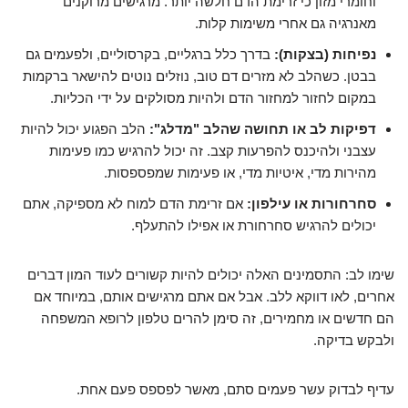
וחומרי מזון כי זרימת הדם חלשה יותר. מרגישים מרוקנים
מאנרגיה גם אחרי משימות קלות.
נפיחות (בצקות):
בדרך כלל ברגליים, בקרסוליים, ולפעמים גם
בבטן. כשהלב לא מזרים דם טוב, נוזלים נוטים להישאר ברקמות
במקום לחזור למחזור הדם ולהיות מסולקים על ידי הכליות.
דפיקות לב או תחושה שהלב "מדלג":
הלב הפגוע יכול להיות
עצבני ולהיכנס להפרעות קצב. זה יכול להרגיש כמו פעימות
מהירות מדי, איטיות מדי, או פעימות שמפספסות.
סחרחורות או עילפון:
אם זרימת הדם למוח לא מספיקה, אתם
יכולים להרגיש סחרחורת או אפילו להתעלף.
שימו לב: התסמינים האלה יכולים להיות קשורים לעוד המון דברים
אחרים, לאו דווקא ללב. אבל אם אתם מרגישים אותם, במיוחד אם
הם חדשים או מחמירים, זה סימן להרים טלפון לרופא המשפחה
ולבקש בדיקה.
עדיף לבדוק עשר פעמים סתם, מאשר לפספס פעם אחת.