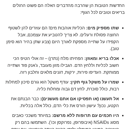
החדשות הטובות הן שהרבה מהדברים האלה הם פשוט הרגלים
בריאים וטובים לכל הגוף:
שתו מספיק מים:
הכליות אוהבות מים! הם עוזרים להן לשטוף
החוצה פסולת ורעלים. לא צריך להטביע את עצמכם, אבל
הקפידו על שתייה מספקת לאורך היום (צבע שתן בהיר הוא סימן
טוב).
אכלו בריא ומאוזן:
הפחיתו מלח (נתרן) – זה אולי הטיפ הכי
חשוב לכליות וללחץ הדם. הגבילו מזון מעובד, ג'אנק פוד ושתייה
ממותקת. העדיפו פירות, ירקות, דגנים מלאים וחלבון רזה.
שמרו על משקל גוף תקין:
עודף משקל הוא גורם סיכון למחלות
רבות, כולל סוכרת, לחץ דם גבוה ומחלות כליה.
אל תעשנו (או תפסיקו אם אתם מעשנים):
כבר הבנתם את
הקטע, נכון? עישון הורס את כלי הדם, כולל אלה בכליות.
היו חכמים עם תרופות ללא מרשם:
במיוחד משככי כאבים
מסוג NSAIDs (איבופרופן, נפרוקסן וכו'). השתמשו בהם רק