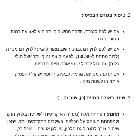
טיפול בגורם הבסיסי:
אם יש לכם סוכרת, הדבר החשוב ביותר הוא לאזן את רמות
הסוכר בדם.
אם יש לכם לחץ דם גבוה, חשוב מאוד להגיע ללחץ דם מטרה
(לרוב מתחת ל-130/80, ולפעמים אף נמוך יותר אצל חולי
כליה). זה יכול לכלול שינוי אורח חיים ותרופות.
אם תרופה מסוימת גורמת לבעיה, הרופא ישקול להפסיק
אותה או לשנות מינון.
שינוי באורח החיים (כן, שוב זה…):
תזונה:
הפחתת מלח (נתרן) היא קריטית לשליטה בלחץ הדם
ולהפחתת העומס על הכליות. בשלבים מתקדמים יותר, ייתכן
שיהיה צורך להגביל גם חלבון, אשלגן או זרחן –
אבל רק
בהנחיית רופא או דיאטנית!
אל תעשו שינויים דרסטיים לבד.