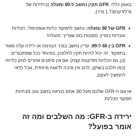
באופן כללי,
GFR תקין נחשב ל-60 ומעלה
(ביחידות של
מ"ל/דקה/1.73 מ"ר).
GFR של 90 ומעלה:
נחשב לתפקוד כליות אופטימלי. הכליות
עובדות במרץ, מסננות כמו שצריך. מעולה!
GFR בין 60 ל-89:
עדיין נחשב בגדר הנורמה או ירידה קלה מאוד
בתפקוד. זה יכול להיות תקין לחלוטין, במיוחד ככל שמתבגרים
(כן, גם הכליות מזדקנות קצת). אם אין סימנים אחרים לנזק כלייתי
(כמו חלבון בשתן), לרוב אין סיבה לדאגה מיוחדת, אבל כדאי
להמשיך לעקוב.
אז אם ה-GFR שלכם מעל 60, אתם כנראה במצב טוב מבחינת
תפקוד הכליות.
ירידה ב-GFR: מה השלבים ומה זה
אומר בפועל?