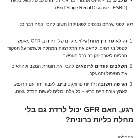
שלב 5:
GFR < 15 או צורך בדיאליזה. זהו שלב של כשל כליות
(End-Stage Renal Disease - ESRD).
רגע, לפני שאתם נכנסים לפאניקה! חשוב להבין כמה דברים:
זה לא גזר דין מוות!
גילוי מוקדם של ירידה ב-GFR מאפשר
לטפל בגורמים, להאט את התקדמות המחלה ולשמור על תפקוד
הכליות לאורך זמן רב ככל האפשר.
השלבים עוזרים לרופאים
להבין את חומרת המצב ולהתאים
את הטיפול והמעקב.
הגישה חשובה:
להיות פרואקטיביים, לעבוד יחד עם הרופא,
לאמץ אורח חיים בריא – כל אלה יכולים לעשות הבדל עצום.
רגע, האם GFR יכול לרדת גם בלי
מחלת כליות כרונית?
בהחלט!