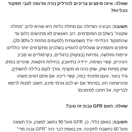
שאלה: איזה סימנים צריכים להדליק נורה אדומה לגבי תפקוד
הכליות?
תשובה:
הבעיה הגדולה עם מחלת כליות היא שהיא לרוב "מחלה
שקטה" בשלבים המוקדמים. רוב האנשים לא מרגישים כלום עד
שהתפקוד הכלייתי יורד משמעותית (לפעמים מתחת ל-20-30%).
סימנים ותסמינים שעלולים להופיע בשלבים מתקדמים יותר כוללים:
עייפות וחולשה, נפיחות (בצקות) ברגליים, בקרסוליים או סביב
העיניים, קשיי נשימה, ירידה בתיאבון, בחילות והקאות, שינויים במתן
שתן (פחות שתן, שתן כהה או מקציף, צורך לקום בלילה להשתין),
גרד בעור, טעם מתכתי בפה, קשיי ריכוז. אם אתם חווים משהו
מהרשימה הזו, במיוחד אם יש לכם גורמי סיכון, חשוב לפנות לרופא
לבדיקה. אל תחכו לסימנים!
שאלה: האם GFR גבוה זה טוב?
תשובה:
באופן כללי, כן. GFR מעל 90 נחשב למצוין, וכל תוצאה
מעל 60 נחשבת לתקינה. אין באמת דבר כזה "GFR גבוה מדי"