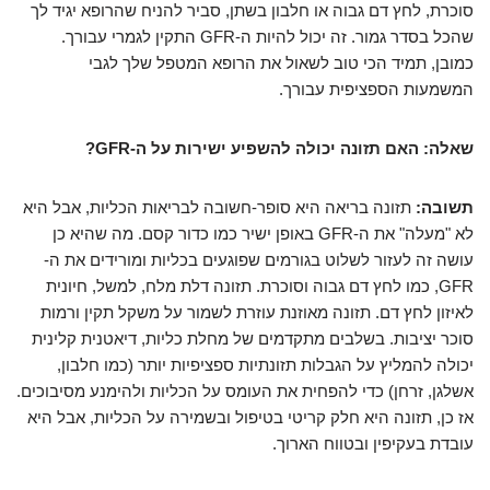
סוכרת, לחץ דם גבוה או חלבון בשתן, סביר להניח שהרופא יגיד לך
שהכל בסדר גמור. זה יכול להיות ה-GFR התקין לגמרי עבורך.
כמובן, תמיד הכי טוב לשאול את הרופא המטפל שלך לגבי
המשמעות הספציפית עבורך.
שאלה: האם תזונה יכולה להשפיע ישירות על ה-GFR?
תשובה:
תזונה בריאה היא סופר-חשובה לבריאות הכליות, אבל היא
לא "מעלה" את ה-GFR באופן ישיר כמו כדור קסם. מה שהיא כן
עושה זה לעזור לשלוט בגורמים שפוגעים בכליות ומורידים את ה-
GFR, כמו לחץ דם גבוה וסוכרת. תזונה דלת מלח, למשל, חיונית
לאיזון לחץ דם. תזונה מאוזנת עוזרת לשמור על משקל תקין ורמות
סוכר יציבות. בשלבים מתקדמים של מחלת כליות, דיאטנית קלינית
יכולה להמליץ על הגבלות תזונתיות ספציפיות יותר (כמו חלבון,
אשלגן, זרחן) כדי להפחית את העומס על הכליות ולהימנע מסיבוכים.
אז כן, תזונה היא חלק קריטי בטיפול ובשמירה על הכליות, אבל היא
עובדת בעקיפין ובטווח הארוך.