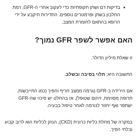
בדיקות דם ושתן תקופתיות כדי לעקוב אחרי ה-GFR, רמת
החלבון בשתן ופרמטרים נוספים. התדירות תיקבע על ידי
הרופא בהתאם לחומרת המצב.
האם אפשר לשפר GFR נמוך?
זו שאלת מיליון הדולר.
התשובה היא:
תלוי בסיבה ובשלב.
אם הירידה ב-GFR נגרמה ממצב חריף והפיך (כמו התייבשות,
תרופה מסוימת, זיהום שטופל), אז בהחלט יש סיכוי שה-GFR
ישתפר ואף יחזור לנורמה לאחר טיפול בבעיה.
במקרה של מחלת כליות כרונית (CKD), הנזק לכליות הוא לרוב קבוע
ובלתי הפיך.