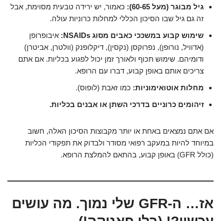
גיל מבוגר (מעל 60-65):
כאמור, יש ירידה טבעית מסוימת, אבל
זה גם גיל שבו הסיכון הכללי למחלות כרוניות עולה.
שימוש קבוע במשככי כאבים מסוג NSAIDs:
איבופרופן
(אדוויל, נורופן), נפרוקסן (נקסין), דיקלופנק (וולטרן, אביטרן)
ודומיהם. שימוש תכוף ולאורך זמן יכול לפגוע בכליות. אם אתם
צריכים אותם באופן קבוע, דברו עם הרופא.
מחלות אוטואימוניות:
כמו זאבת (לופוס).
זיהומים כרוניים בדרכי השתן או אבנים בכליות.
אם אתם נמצאים באחת או יותר מקבוצות הסיכון האלה, חשוב
במיוחד להיות במעקב רפואי מסודר ולבדוק את תפקודי הכליות
(כולל GFR) באופן קבוע, בהתאם להמלצת הרופא.
אז… ה-GFR שלי נמוך. מה עושים