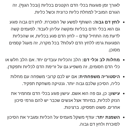
לאורך זמן פוגעות בכלי הדם הקטנים בכליות (ובכל הגוף). זה
הגורם המוביל למחלת כליות כרונית וכשל כליות.
לחץ דם גבוה:
השותף לפשע של הסוכרת. לחץ דם גבוה פוגע
גם הוא בכלי הדם בכליות ומקשה עליהן לעבוד. לפעמים קשה
לדעת מה התחיל קודם – לחץ הדם פגע בכליות, או שהכליות
הפגועות גרמו ללחץ הדם לעלות? בכל מקרה, זה מעגל קסמים
מסוכן.
מחלות לב וכלי דם:
הלב והכליות עובדים יחד. אם הלב חלש או
כלי הדם חסומים, זה משפיע גם על זרימת הדם לכליות ותפקודן.
היסטוריה משפחתית:
אם יש לכם קרובי משפחה עם מחלות
כליה, הסיכון שלכם גבוה יותר. גנטיקה משחקת תפקיד.
עישון:
כן, גם פה הוא אשם. עישון פוגע בכלי הדם ומחמיר את
הנזק לכליות, במיוחד אצל אנשים שכבר יש להם גורמי סיכון
אחרים. פשוט תפסיקו. ברצינות.
השמנת יתר:
עודף משקל מעמיס על הכליות ומגביר את הסיכון
לסוכרת ולחץ דם גבוה.