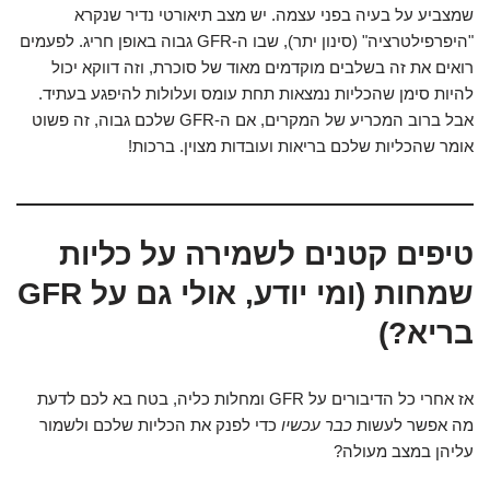
שמצביע על בעיה בפני עצמה. יש מצב תיאורטי נדיר שנקרא
"היפרפילטרציה" (סינון יתר), שבו ה-GFR גבוה באופן חריג. לפעמים
רואים את זה בשלבים מוקדמים מאוד של סוכרת, וזה דווקא יכול
להיות סימן שהכליות נמצאות תחת עומס ועלולות להיפגע בעתיד.
אבל ברוב המכריע של המקרים, אם ה-GFR שלכם גבוה, זה פשוט
אומר שהכליות שלכם בריאות ועובדות מצוין. ברכות!
טיפים קטנים לשמירה על כליות
שמחות (ומי יודע, אולי גם על GFR
בריא?)
אז אחרי כל הדיבורים על GFR ומחלות כליה, בטח בא לכם לדעת
מה אפשר לעשות
כבר עכשיו
כדי לפנק את הכליות שלכם ולשמור
עליהן במצב מעולה?