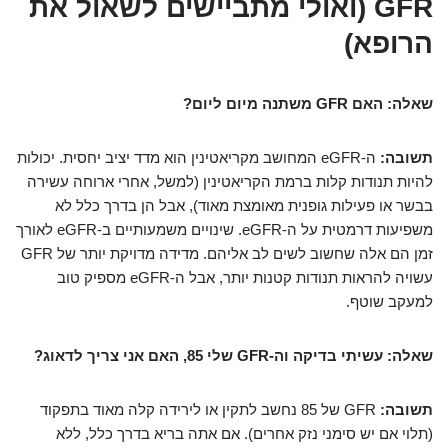
GFR (ואולי מתביישים לשאול את
הרופא)
שאלה: האם GFR משתנה מיום ליום?
תשובה:
ה-eGFR המחושב מקריאטינין הוא מדד יציב יחסית. יכולות
להיות תנודות קלות ברמת הקריאטינין (למשל, אחרי ארוחה עשירה
בבשר או פעילות גופנית מאומצת מאוד), אבל הן בדרך כלל לא
משפיעות דרמטית על ה-eGFR. שינויים משמעותיים ב-eGFR לאורך
זמן הם אלה שחשוב לשים לב אליהם. מדידה מדויקת יותר של GFR
עשויה להראות תנודות קטנות יותר, אבל ה-eGFR מספיק טוב
למעקב שוטף.
שאלה: עשיתי בדיקה וה-GFR שלי 85, האם אני צריך לדאוג?
תשובה:
GFR של 85 נחשב לתקין או לירידה קלה מאוד בתפקוד
(תלוי אם יש סימני נזק אחרים). אם אתה בריא בדרך כלל, ללא