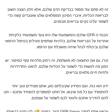
זה לא סתם עוד מספר בבדיקת הדם שלכם, אלא חלון הצצה חשוב
לבריאות הכליות, איברי הסינון המופלאים שלנו שעובדים קשה כדי
לשמור עלינו נקיים ובריאים מבפנים.
הבנת ה-GFR שלכם והמשמעות שלו היא צעד משמעותי בלקיחת
אחריות על הבריאות שלכם, בלהיות שותפים פעילים בטיפול הרפואי
שלכם וביכולת לנהל שיחה מושכלת עם הרופא.
זכרו, גם אם התוצאה לא מושלמת, זה רחוק מלהיות סוף הסיפור. יש
המון מה לעשות כדי לשמור על הכליות שלכם, להאט התדרדרות
ולחיות חיים מלאים ובריאים.
ידע הוא כוח, ועם המידע שקיבלתם כאן, אתם מצוידים טוב יותר
להתמודד עם כל מה שיבוא. אל תתנו למספרים להפחיד אתכם – תנו
להם להדריך אתכם ולעזור לכם לשמור על עצמכם.
עכשיו אתם לגמרי GFR-Savvy (טוב, כמעט
). לכו תהיו בריאים!