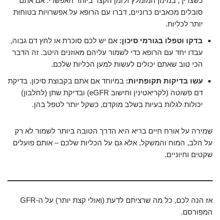
כשצריך, במינון המומלץ ולזמן הקצר ביותר האפשרי. אם אתם
סובלים מכאבים כרוניים, דברו עם הרופא על אפשרויות בטוחות
יותר לכליות.
בדקו וטפלו בגורמי סיכון:
אם יש לכם סוכרת או לחץ דם גבוה,
עבדו יחד עם הרופא כדי לשמור עליהם מאוזנים היטב. זה הדבר
הכי טוב שאתם יכולים לעשות למען הכליות שלכם.
עשו בדיקות תקופתיות:
במיוחד אם אתם בקבוצת סיכון. בדיקת
דם פשוטה (לקריאטינין וחישוב eGFR) ובדיקת שתן (לחלבון)
יכולות לגלות בעיות בשלב מוקדם, כשקל יותר לטפל בהן.
שמירה על אורח חיים בריא היא הדרך הטובה ביותר לשמור לא רק
על הלב, המוח והמשקל, אלא גם על הכליות שלכם – אותם פועלים
שקטים וחיוניים.
אז הנה לכם, כל מה שרציתם לדעת (ואולי קצת יותר) על ה-GFR
המפורסם.