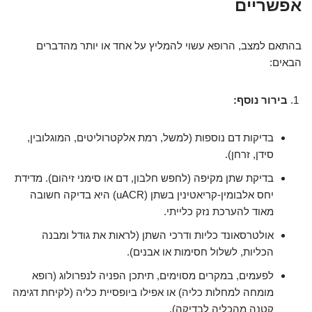
אפשריים
בהתאם למצב, הרופא עשוי להמליץ על אחד או יותר מהדברים
הבאים:
בירור נוסף:
בדיקות דם נוספות (למשל, רמת אלקטרוליטים, המוגלובין,
סידן, זרחן).
בדיקת שתן מקיפה (לחפש חלבון, דם או סימני זיהום). מדידת
יחס אלבומין-קריאטינין בשתן (uACR) היא בדיקה חשובה
מאוד להערכת נזק כלייתי.
אולטרסאונד כליות ודרכי השתן (לראות את גודל ומבנה
הכליות, לשלול חסימות או אבנים).
לפעמים, במקרים מסוימים, תיתכן הפניה לנפרולוג (רופא
מומחה למחלות כליה) או אפילו ביופסיית כליה (לקיחת דגימה
קטנה מהכליה לבדיקה).