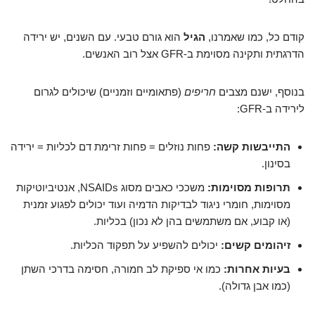
קודם כל, כמו שאמרנו,
הגיל
הוא גורם טבעי. עם השנים, יש ירידה
הדרגתית ותקינה מסוימת ב-GFR אצל רוב האנשים.
בנוסף, ישנם מצבים
חריפים
(פתאומיים וזמניים) שיכולים לגרום
לירידה ב-GFR:
התייבשות קשה:
פחות נוזלים = פחות זרימת דם לכליות = ירידה
בסינון.
תרופות מסוימות:
משככי כאבים מסוג NSAIDs, אנטיביוטיקות
מסוימות, חומרי ניגוד לבדיקות הדמיה ועוד יכולים לפגוע זמנית
(או קבוע, אם משתמשים בהן לא נכון) בכליות.
זיהומים קשים:
יכולים להשפיע על תפקוד הכליות.
בעיות אחרות:
כמו אי ספיקת לב חמורה, חסימה בדרכי השתן
(כמו אבן גדולה).