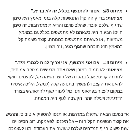
מיתוס #3: "אסור להתנשף בכלל, זה לא בריא."
מציאות:
בדיוק ההיפך! התנשפות קלה בזמן מאמץ היא סימן
שהגוף שלכם עובד, שהלב פועם והריאות מתרחבות. זה סימן
חיים! הבעיה היא כשאתם לא מתנשפים בכלל גם במאמץ
משמעותי, או כשאתם מתנשפים במנוחה. קוצר נשימה קל
במאמץ הוא הוכחה שהגוף מגיב, וזה מצוין.
מיתוס #4: "אם אני מתנשף, אני צריך לנוח לגמרי מיד."
מציאות:
לא תמיד. כמובן שאם אתם מרגישים מצוקה אמיתית,
לנוח זה קריטי. אבל במקרה של קוצר נשימה קל, לפעמים דווקא
להאט את הקצב ולהמשיך בתנועה קלה (למשל, הליכה איטית
במקום לעצור בפתאומיות) יכול לעזור לגוף להתאושש בצורה
הדרגתית ויעילה יותר. הקשבה לגוף היא המפתח.
אז בפעם הבאה שתעלו במדרגות, או תנסו להספיק אוטובוס, ותרגישו
את קוצר הנשימה הקל הזה – אל תיכנסו לפאניקה. רוב הסיכויים
שזה פשוט הגוף המדהים שלכם שעושה את העבודה. תנו לעצמכם