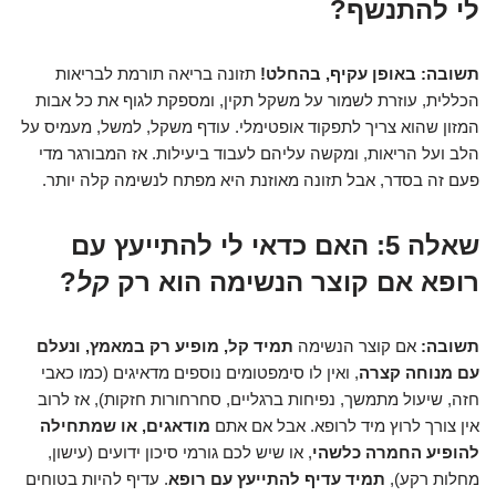
לי להתנשף?
תשובה:
באופן עקיף, בהחלט!
תזונה בריאה תורמת לבריאות
הכללית, עוזרת לשמור על משקל תקין, ומספקת לגוף את כל אבות
המזון שהוא צריך לתפקוד אופטימלי. עודף משקל, למשל, מעמיס על
הלב ועל הריאות, ומקשה עליהם לעבוד ביעילות. אז המבורגר מדי
פעם זה בסדר, אבל תזונה מאוזנת היא מפתח לנשימה קלה יותר.
שאלה 5:
האם כדאי לי להתייעץ עם
רופא אם קוצר הנשימה הוא רק
קל
?
תשובה:
אם קוצר הנשימה
תמיד קל, מופיע רק במאמץ, ונעלם
עם מנוחה קצרה
, ואין לו סימפטומים נוספים מדאיגים (כמו כאבי
חזה, שיעול מתמשך, נפיחות ברגליים, סחרחורות חזקות), אז לרוב
אין צורך לרוץ מיד לרופא. אבל אם אתם
מודאגים, או שמתחילה
להופיע החמרה כלשהי
, או שיש לכם גורמי סיכון ידועים (עישון,
מחלות רקע),
תמיד עדיף להתייעץ עם רופא
. עדיף להיות בטוחים