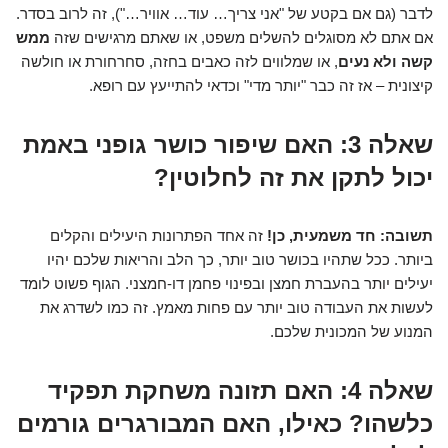
לדבר (גם אם בקטע של "אני צריך… עוד… אוויר…"), זה לרוב בסדר.
אם אתם לא מסוגלים להשלים משפט, או שאתם מרגישים שזה
ממש
קשה ולא נעים
, או שמלווים לזה כאבים בחזה, סחרחורת או חולשה
קיצונית – אז זה כבר "יותר מדי" וכדאי להתייעץ עם רופא.
שאלה 3:
האם שיפור כושר גופני באמת
יכול לתקן את זה לחלוטין?
תשובה:
חד משמעית, כן!
זה אחד הפתרונות היעילים והקלים
ביותר. ככל שתהיו בכושר טוב יותר, כך הלב והריאות שלכם יהיו
יעילים יותר בהעברת חמצן ובפינוי פחמן דו-חמצני. הגוף פשוט לומד
לעשות את העבודה טוב יותר עם פחות מאמץ. זה כמו לשדרג את
המנוע של המכונית שלכם.
שאלה 4:
האם תזונה משחקת תפקיד
כלשהו? כאילו, האם המבורגרים גורמים