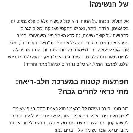
של הנשימה!
אל תזלזלו בכוחו של המוח, הוא יכול לעשות פלאים (ולפעמים, גם
בלאגנים). חרדה, מתח, ואפילו התקפי פאניקה יכולים לגרום
לתחושה של קוצר נשימה, גם ללא מאמץ פיזי משמעותי. המוח
מפרש את המצב כסכנה, מפעיל את תגובת "הילחם או ברח", ומכין
את הגוף לפעולה דרך נשימות מהירות ושטחיות. התחושה יכולה
להיות מאוד דומה לקוצר נשימה פיזי, אבל המקור הוא לגמרי בראש
שלנו. למרבה המזל, יש כלים נהדרים לניהול מתח וחרדה!
הפתעות קטנות במערכת הלב-ריאה:
מתי כדאי להרים גבה?
רוב הזמן, קוצר נשימה קל במאמץ הוא באמת סתם הגוף שאומר
"קצת חלוד פה". אבל, וזה אבל חשוב, לפעמים זה יכול להיות רמז
למשהו קטן יותר שצריך קצת יותר תשומת לב. וחשוב לזכור, אנחנו
מדברים על קוצר נשימה
קל
. דברים כמו: