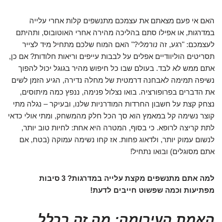
האם אי פעם מצאתם את עצמכם מתנשפים קלות אחרי עלייה
במדרגות, או אפילו סתם בהליכה מהירה אחרי האוטובוס, ותהיתם
לעצמכם: "רגע, זה
נורמלי
?" האם המוח שלכם מתחיל מיד לצייר
תסריטים הוליוודיים אפלים על לבבות עייפים וריאות חלודות? אם כן,
אתם ממש לא לבד. בעולם שבו כל חיפוש מהיר בגוגל יכול להפוך
נשיפה תמימה לאבחנה דרמטית של מחלה נדירה, הגיע הזמן לשים
את הדברים בפרופורציה. בואו נצלול פנימה, ננפץ כמה מיתוסים,
נצחק קצת על חשבון החרדות המודרניות שלנו, ובעיקר – נגלה מתי
קוצר נשימה קל במאמץ הוא סך הכל חלק מהמשחק, ומתי אולי כדאי
לתת קריצה לרופא. כי בסוף, המטרה היא אחת: לחיות טוב יותר,
לנשום עמוק יותר, ולדאוג פחות. אז קחו נשימה עמוקה (בטח, אם
אתם מסוגלים) ובואו נתחיל!
למה אתם מתנשפים מקצת עלייה במדרגות? 3 סיבות
מפתיעות וכמה שפשוט חייבים לדעת!
האמת העירומה: מה זה בכלל