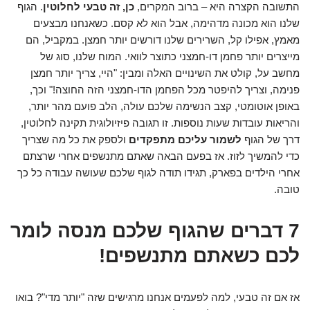
התשובה הקצרה היא – ברוב המקרים,
כן, זה טבעי לחלוטין
. הגוף
שלנו הוא מכונה מדהימה, אבל הוא לא קסם. כשאנחנו מבצעים
מאמץ, אפילו קל, השרירים שלנו דורשים יותר חמצן. במקביל, הם
מייצרים יותר פחמן דו-חמצני כתוצר לוואי. המוח שלנו, סוג של
מחשב על, קולט את השינויים האלה ומבין: "היי, צריך יותר חמצן
פנימה, וצריך להיפטר מכל הפחמן הדו-חמצני הזה החוצה!" וכך,
באופן אוטומטי, קצב הנשימה שלכם עולה, הלב פועם מהר יותר,
והריאות עובדות שעות נוספות. זו תגובה פיזיולוגית תקינה לחלוטין,
דרך של הגוף
לשמור עליכם מתפקדים
ולספק את כל מה שצריך
כדי להמשיך לזוז. אז בפעם הבאה שאתם מתנשפים אחרי שרצתם
אחרי הילדים בפארק, תגידו תודה לגוף שלכם שעושה עבודה כל כך
טובה.
7 דברים שהגוף שלכם מנסה לומר
לכם כשאתם מתנשפים!
אז אם זה טבעי, למה לפעמים אנחנו מרגישים שזה "יותר מדי"? בואו