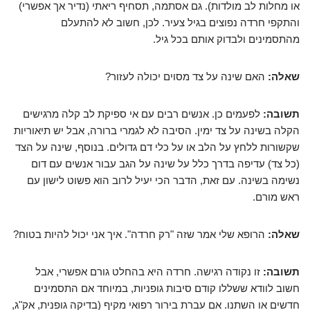
או מחלות לב מולדות). גם אסתמה, תסחיף ריאתי (נדיר אך אפשרי)
והתקפי חרדה נפוצים בגיל צעיר. לכן, חשוב לא להתעלם
מהתסמינים ולבדוק אותם בכל גיל.
שאלה:
האם שינה על צד מסוים יכולה לעזור?
תשובה:
לפעמים כן. אנשים רבים עם אי ספיקת לב קלה מרגישים
הקלה בשינה על צד ימין. הסיבה לא לגמרי ברורה, אבל יש תיאוריות
שקשורות ללחץ על הלב או על כלי דם גדולים. בנוסף, שינה על הצד
(כל צד) עדיפה בדרך כלל על שינה על הגב עבור אנשים עם דום
נשימה בשינה. עם זאת, הדבר הכי יעיל לרוב הוא פשוט לישון עם
ראש מורם.
שאלה:
הרופא שלי אמר שזה "רק חרדה". איך אני יכול להיות בטוח?
תשובה:
זו נקודה רגישה. חרדה היא בהחלט גורם אפשרי, אבל
חשוב לוודא ששללו קודם סיבות גופניות, במיוחד אם התסמינים
חדשים או השתנו. אם עברת בירור רפואי מקיף (בדיקה גופנית, אק"ג,