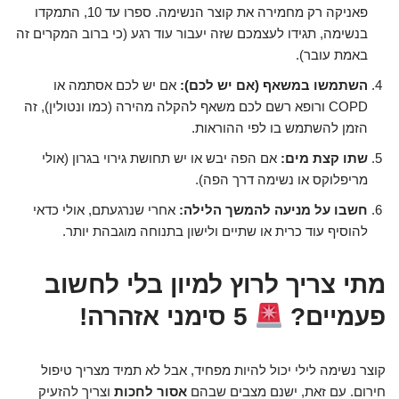
פאניקה רק מחמירה את קוצר הנשימה. ספרו עד 10, התמקדו
בנשימה, תגידו לעצמכם שזה יעבור עוד רגע (כי ברוב המקרים זה
באמת עובר).
השתמשו במשאף (אם יש לכם):
אם יש לכם אסתמה או
COPD ורופא רשם לכם משאף להקלה מהירה (כמו ונטולין), זה
הזמן להשתמש בו לפי ההוראות.
שתו קצת מים:
אם הפה יבש או יש תחושת גירוי בגרון (אולי
מריפלוקס או נשימה דרך הפה).
חשבו על מניעה להמשך הלילה:
אחרי שנרגעתם, אולי כדאי
להוסיף עוד כרית או שתיים ולישון בתנוחה מוגבהת יותר.
מתי צריך לרוץ למיון בלי לחשוב
פעמיים?
5 סימני אזהרה!
קוצר נשימה לילי יכול להיות מפחיד, אבל לא תמיד מצריך טיפול
חירום. עם זאת, ישנם מצבים שבהם
אסור לחכות
וצריך להזעיק