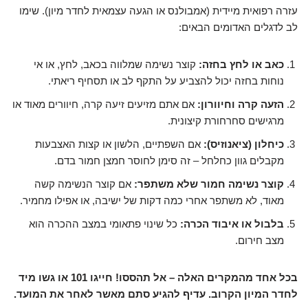
עזרה רפואית מיידית (אמבולנס או הגעה עצמאית לחדר מיון). שימו
לב לדגלים האדומים הבאים:
כאב או לחץ בחזה:
קוצר נשימה שמלווה בכאב, לחץ, או אי
נוחות בחזה יכול להצביע על התקף לב או תסחיף ריאתי.
הזעה קרה וחיוורון:
אם אתם מזיעים זיעה קרה, חיוורים מאוד או
מרגישים סחרחורת קיצונית.
כיחלון (ציאנוזיס):
אם השפתיים, הלשון או קצות האצבעות
מקבלים גוון כחלחל – זה סימן לחוסר חמצן חמור בדם.
קוצר נשימה חמור שלא משתפר:
אם קוצר הנשימה קשה
מאוד, לא משתפר אחרי כמה דקות של ישיבה, או אפילו מחמיר.
בלבול או איבוד הכרה:
כל שינוי פתאומי במצב ההכרה הוא
מצב חירום.
בכל אחד מהמקרים האלה – אל תהססו! חייגו 101 או גשו מיד
לחדר המיון הקרוב. עדיף להגיע סתם מאשר לאחר את המועד.