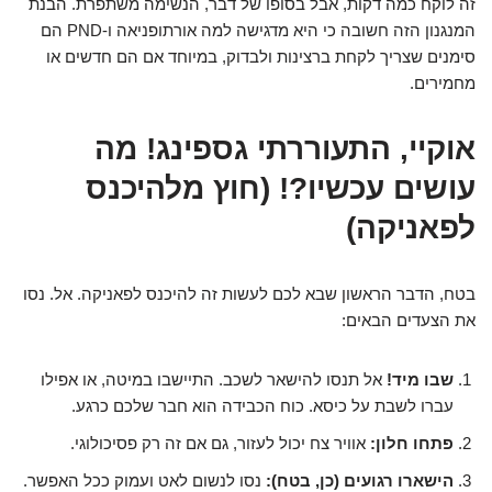
זה לוקח כמה דקות, אבל בסופו של דבר, הנשימה משתפרת. הבנת
המנגנון הזה חשובה כי היא מדגישה למה אורתופניאה ו-PND הם
סימנים שצריך לקחת ברצינות ולבדוק, במיוחד אם הם חדשים או
מחמירים.
אוקיי, התעוררתי גספינג! מה
עושים עכשיו?! (חוץ מלהיכנס
לפאניקה)
בטח, הדבר הראשון שבא לכם לעשות זה להיכנס לפאניקה. אל. נסו
את הצעדים הבאים:
שבו מיד!
אל תנסו להישאר לשכב. התיישבו במיטה, או אפילו
עברו לשבת על כיסא. כוח הכבידה הוא חבר שלכם כרגע.
פתחו חלון:
אוויר צח יכול לעזור, גם אם זה רק פסיכולוגי.
הישארו רגועים (כן, בטח):
נסו לנשום לאט ועמוק ככל האפשר.