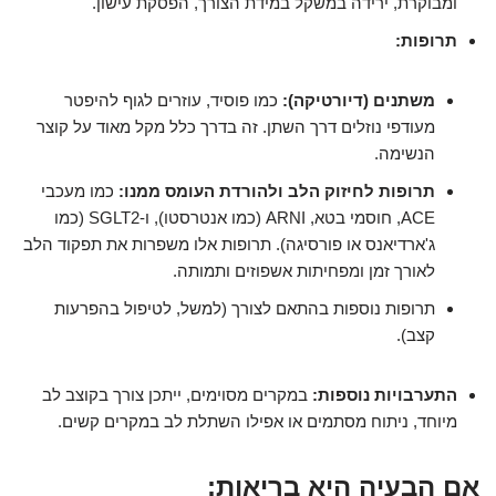
ומבוקרת, ירידה במשקל במידת הצורך, הפסקת עישון.
תרופות:
משתנים (דיורטיקה):
כמו פוסיד, עוזרים לגוף להיפטר
מעודפי נוזלים דרך השתן. זה בדרך כלל מקל מאוד על קוצר
הנשימה.
תרופות לחיזוק הלב ולהורדת העומס ממנו:
כמו מעכבי
ACE, חוסמי בטא, ARNI (כמו אנטרסטו), ו-SGLT2 (כמו
ג'ארדיאנס או פורסיגה). תרופות אלו משפרות את תפקוד הלב
לאורך זמן ומפחיתות אשפוזים ותמותה.
תרופות נוספות בהתאם לצורך (למשל, לטיפול בהפרעות
קצב).
התערבויות נוספות:
במקרים מסוימים, ייתכן צורך בקוצב לב
מיוחד, ניתוח מסתמים או אפילו השתלת לב במקרים קשים.
אם הבעיה היא בריאות: