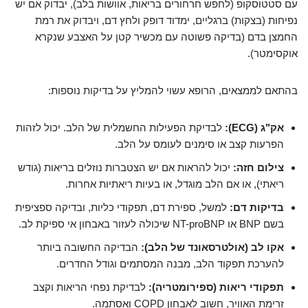
עם סטטוסקופ (לחפש חרחורים בריאות, אוושות בלב), יבדוק אם יש
נפיחות (בצקות) ברגליים, ימדוד דופק ולחץ דם, ויבדוק את רמת
החמצן בדם (בדיקה פשוטה עם מכשיר קטן על האצבע שנקרא
אוקסימטר).
בהתאם לממצאים, הרופא עשוי להמליץ על בדיקות נוספות:
אק"ג (ECG):
לבדיקת הפעילות החשמלית של הלב. יכול לזהות
הפרעות קצב או סימנים לעומס על הלב.
צילום חזה:
יכול להראות אם יש הצטברות נוזלים בריאות (גודש
ריאתי), או אם הלב מוגדל, או בעיות ריאתיות אחרות.
בדיקות דם:
למשל, ספירת דם, תפקודי כליות, ובדיקה ספציפית
בשם BNP או NT-proBNP שיכולה לעזור באבחון אי ספיקת לב.
אקו לב (אולטרסאונד של הלב):
הבדיקה החשובה ביותר
להערכת תפקוד הלב, מבנה המסתמים וגודל החדרים.
תפקודי ריאות (ספירומטריה):
לבדיקת נפחי הריאות וקצב
זרימת האוויר, חשוב לאבחון COPD ואסתמה.