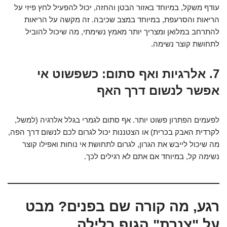
עודף משקל, במיוחד באזור הבטן והחזה, יכול להפעיל לחץ פיזי על
הריאות והסרעפת, במיוחד במצב שכיבה. זה מקשה על הריאות
להתרחב במלואן ומצריך יותר מאמץ נשימתי, מה שיכול להוביל
לתחושת קוצר נשימה.
7. אלרגיות ואף סתום: כשפשוט אי
אפשר לנשום דרך האף
לפעמים הפתרון פשוט יותר. אף סתום לגמרי בגלל אלרגיה (למשל,
לקרדית האבק בכרית) או הצטננות יכול לגרום לכם לנשום דרך הפה,
מה שיכול לייבש את הגרון, לגרום לתחושת אי נוחות ואפילו קוצר
נשימה קל, במיוחד אם אתם לא רגילים לכך.
רגע, מה קורה שם בפנים? מבט
על "צנרת" הגוף בלילה