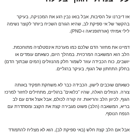
אז דיברנו על הסיבות, אבל בואו נבין רגע את המכניקה, בעיקר
בהקשר של אי ספיקת לב, שהיא הגורם השכיח ביותר לקוצר נשימה
לילי אמיתי (אורתופניאה ו-PND).
דמיינו את מחזור הדם שלכם כמו מערכת אינסטלציה מתוחכמת.
הלב הוא המשאבה המרכזית. במהלך היום, כשאתם עומדים או
יושבים, כוח הכבידה עוזר לשמור חלק מהנוזלים (המים שבתוך הדם)
בחלק התחתון של הגוף, בעיקר ברגליים.
כשאתם שוכבים לישון, הכבידה כבר לא משחקת תפקיד באותה
צורה. הנוזלים האלה, שהיו "כלואים" ברגליים, מתחילים לחזור למרכז
הגוף, לכיוון הלב והריאות. זה קורה לכולם, אבל אצל אדם עם לב
בריא, המשאבה (הלב) פשוט מגבירה קצת את הקצב ומסתדרת עם
הנפח הנוסף.
אבל אם הלב קצת חלש (באי ספיקת לב), הוא לא מצליח להתמודד