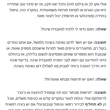
אולי אקו לב או צילום חזה) והכל יצא תקין, אז יש סיכוי טוב שחרדה
היא אכן הגורם או לפחות תורמת משמעותית. במקרה כזה, טיפול
בחרדה (פסיכולוגי או תרופתי) יכול לעזור מאוד.
שאלה:
האם כדאי לי ללכת למעבדת שינה?
תשובה:
אם יש חשד לדום נשימה בשינה (למשל, אם אתם נוחרים
בקול רם, מתעוררים עייפים מאוד למרות שישנתם מספיק שעות, או
שבן/בת הזוג מספרים שאתם מפסיקים לנשום בלילה), אז בהחלט
כדאי להתייעץ עם רופא לגבי הפניה למעבדת שינה. בדיקת שינה
היא הדרך הטובה ביותר לאבחן (או לשלול) דום נשימה בשינה.
שאלה:
האם יש תרופות סבתא שעוזרות?
תשובה:
"תרופות סבתא" כמו תה קמומיל להרגעה או ג'ינג'ר
לריפלוקס אולי יכולות לעזור במקרים קלים או כטיפול משלים, אבל
הן
לא תחליף
לבירור רפואי וטיפול קונבנציונלי אם יש בעיה רפואית