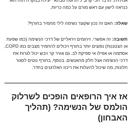
אמיתית. הדבר הכי קרוב ל"תרופת סבתא" יעילה במקרה הזה הוא
כנראה לישון עם ראש מורם על כמה כריות.
שאלה:
האם זה נכון שקוצר נשימה לילי מחמיר בחורף?
תשובה:
זה אפשרי. זיהומים ויראליים של דרכי הנשימה (כמו שפעת
או הצטננות) נפוצים יותר בחורף ויכולים להחמיר מצבים כמו COPD,
אסתמה או אפילו אי ספיקת לב. גם אוויר קר ויבש יכול לגרות את
דרכי הנשימה אצל חלק מהאנשים. בנוסף, בחורף נוטים לסגור
חלונות, מה שיכול להעלות את ריכוז האלרגנים בחדר.
אז איך הרופאים הופכים לשרלוק
הולמס של הנשימה? (תהליך
האבחון)