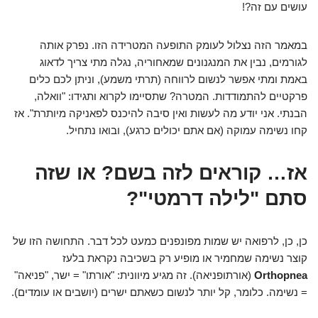
עושים עם זה?!
במאמר הזה נצלול לעומק התופעה המטרידה הזו. נפרק אותה
לגורמים, נבין את המנגנונים שמאחוריה, נגלה מתי צריך לדאוג
באמת ומתי אפשר לנשום לרווחה (תרתי משמע), וניתן לכם כלים
פרקטיים להתמודדות. המטרה? שתסיימו לקרוא ותגידו: "וואלה,
הבנתי. אני יודע מה לעשות ואין סיבה להיכנס לפאניקה מיותרת". אז
קחו נשימה עמוקה (אם אתם יכולים כרגע), ובואו נתחיל.
אז… קוראים לזה בשם? או שזה
סתם "לילה דרמטי"?
כן, כן, לרפואה יש שמות מפונפנים כמעט לכל דבר. התחושה הזו של
קוצר נשימה שמחמיר או מופיע רק בשכיבה נקראת בלעז
Orthopnea
(אורתופניאה). זה מגיע מיוונית: "אורתו" = ישר, "פניאה"
= נשימה. כלומר, קל יותר לנשום כשאתם ישרים (יושבים או עומדים).