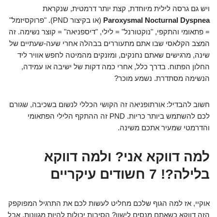
ויש גם גרסה לילית מיוחדת, קצת יותר דרמטית, שנקראת
Paroxysmal Nocturnal Dyspnea
(או בקיצור PND). "פרוקסיזמל"
= פתאומי והתקפי, "נוקטורנל" = לילי, "דיספניאה" = קוצר נשימה. זה
המצב הקלאסי שבו אתם מתעוררים בבהלה אחרי שעה-שעתיים של
שינה, מרגישים שאתם נחנקים, ומזנקים מהמיטה לחפש אוויר ליד
החלון הפתוח. בדרך כלל, אחרי כמה דקות של ישיבה או עמידה,
הנשימה מסתדרת. נשמע מוכר?
חשוב להבדיל: אורתופניאה זה הקושי הכללי לנשום בשכיבה, שגורם
לכם להשתמש ביותר כריות. PND זה ההתקף הלילי הפתאומי
והדרמטי שמעיר אתכם משינה.
למה דווקא אני? ולמה דווקא
בלילה?! 7 חשודים עיקריים
אוקיי, אז למה הגוף שלכם מחליט לעשות לכם את התרגיל המפוקפק
הזה דווקא כשאתם מנסים לישון? הסיבות יכולות להיות מגוונות, אבל