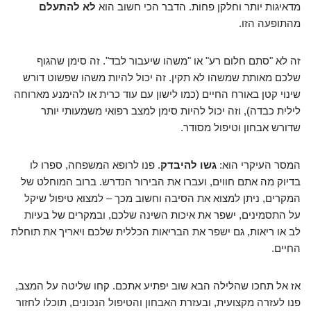
מדאיגות יותר וחלקן פחות. הדבר הכי חשוב הוא
לא להתעלם
מהתופעה הזו.
זה לא "סתם חלום רע" או "משהו שיעבור לבד". זה סימן שהגוף
שלכם מאותת שמשהו לא תקין. זה יכול להיות משהו שפשוט דורש
שינוי קטן באורח החיים (כמו לישון עם עוד כרית או להימנע מארוחה
לילית כבדה), וזה יכול להיות סימן למצב רפואי משמעותי יותר
שדורש אבחון וטיפול מסודר.
המסר העיקרי הוא:
גשו להיבדק
. פנו לרופא המשפחה, ספרו לו
בדיוק מה אתם חווים, ועברו את הבירור הנדרש. ברוב המוחלט של
המקרים, ניתן למצוא את הסיבה וחשוב מכך – למצוא טיפול שיקל
על התסמינים, ישפר את איכות השינה שלכם, ובמקרים של בעיות
לב או ריאות, גם ישפר את הבריאות הכללית שלכם ויאריך את תוחלת
החיים.
אז אל תחכו שהלילה הבא שוב יפתיע אתכם. קחו שליטה על המצב,
פנו לעזרה מקצועית, ובעזרת האבחון והטיפול הנכונים, תוכלו לחזור