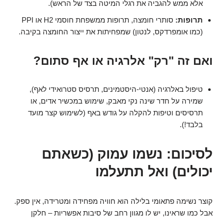
אלא ממש להגביה את רגלי המיטה בצד של הראש).
תרופות:
סותרי חומצה, תרופות ממשפחת חוסמי H2 או PPI
(כמו אומפרדקס, לנטון) שמפחיתות את ייצור החומצה בקיבה.
ואם זה "רק" אלרגיה או אף סתום?
טיפול באלרגיה (אנטי-היסטמינים, תרסיס סטרואידי לאף),
שמירה על חדר שינה נקי מאבק, שימוש במכשיר אדים, או
תרסיסים וטיפות להקלה על גודש באף (לשימוש קצר מועד
בלבד!).
לסיכום: נשמו עמוק (כשאתם
יכולים) ואל תתעלמו
קוצר נשימה פתאומי בלילה הוא חוויה מפחידה ומטרידה, אין ספק.
אבל כמו שראינו, יש לו מגוון רחב של סיבות אפשריות – חלקן