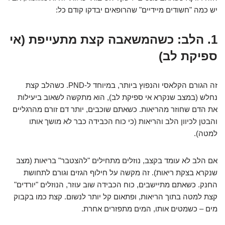
יש כמה "חשודים מיידיים" שהרופאים יבדקו קודם כל:
1. הלב: כשהמשאבה קצת מתעייפת (אי
ספיקת לב)
זה הגורם הקלאסי והנפוץ ביותר, במיוחד ל-PND. כשהלב קצת
נחלש (במצב שנקרא אי ספיקת לב), הוא מתקשה לשאוב ביעילות
את הדם שחוזר מהריאות. כשאתם שוכבים, יותר דם זורם מהרגליים
והבטן לכיוון הלב והריאות (כי כוח הכבידה כבר לא מושך אותו
למטה).
אם הלב לא עומד בקצב, נוזלים מתחילים "להצטבר" בריאות (מצב
שנקרא בצקת ריאות). זה מקשה על חילוף הגזים וגורם לתחושת
החנק. כשאתם מתיישבים, כוח הכבידה שוב עוזר, הנוזלים "יורדים"
קצת למטה בתוך הריאות, ופתאום קל יותר לנשום. קצת כמו בקבוק
מים – כשמטים אותו, המים מתפזרים אחרת.