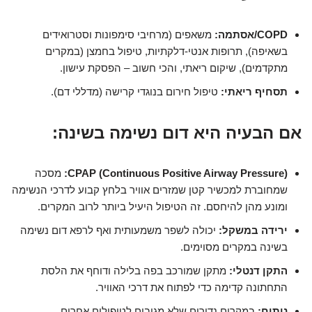
COPD/אסתמה:
משאפים (מרחיבי סימפונות וסטרואידים
בשאיפה), תרופות אנטי-דלקתיות, טיפול בחמצן (במקרים
מתקדמים), שיקום ריאתי, והכי חשוב – הפסקת עישון.
תסחיף ריאתי:
טיפול חירום בנוגדי קרישה (מדללי דם).
אם הבעיה היא דום נשימה בשינה:
CPAP (Continuous Positive Airway Pressure):
מסכה
שמחוברת למכשיר קטן שמזרים אוויר בלחץ קבוע לדרכי הנשימה
ומונע מהן להיחסם. זה הטיפול היעיל ביותר לרוב המקרים.
ירידה במשקל:
יכולה לשפר משמעותית ואף לרפא דום נשימה
בשינה במקרים מסוימים.
התקן דנטלי:
מתקן שמורכב בפה בלילה ודוחף את הלסת
התחתונה קדימה כדי לפתוח את דרכי האוויר.
ניתוח:
במקרים נדירים שלא מגיבים לטיפולים אחרים.