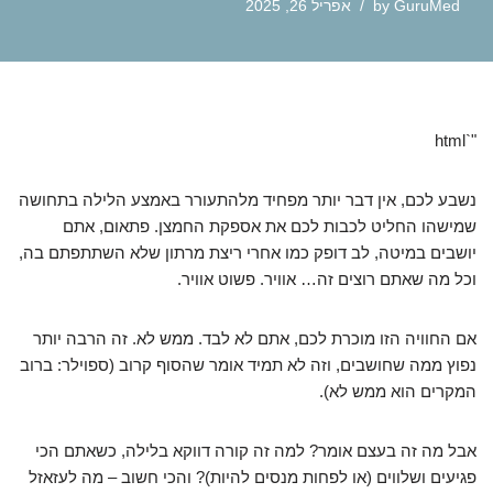
GuruMed
by
אפריל 26, 2025
"`html
נשבע לכם, אין דבר יותר מפחיד מלהתעורר באמצע הלילה בתחושה
שמישהו החליט לכבות לכם את אספקת החמצן. פתאום, אתם
יושבים במיטה, לב דופק כמו אחרי ריצת מרתון שלא השתתפתם בה,
וכל מה שאתם רוצים זה… אוויר. פשוט אוויר.
אם החוויה הזו מוכרת לכם, אתם לא לבד. ממש לא. זה הרבה יותר
נפוץ ממה שחושבים, וזה לא תמיד אומר שהסוף קרוב (ספוילר: ברוב
המקרים הוא ממש לא).
אבל מה זה בעצם אומר? למה זה קורה דווקא בלילה, כשאתם הכי
פגיעים ושלווים (או לפחות מנסים להיות)? והכי חשוב – מה לעזאזל