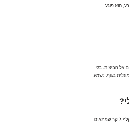
עם זרע, הוא פוגע
 אל הביצית. בלי
מונלית בגוף. נשמע
י?
 זרע הוא המגוון שלהם. זה לא "one size fits all", אלא קלף ג'וקר שמתאים