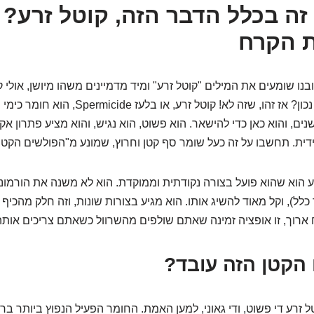
ה זה בכלל הדבר הזה, קוטל זרע? 
ת הקרח
בנו שומעים את המילים "קוטל זרע" ומיד מדמיינים משהו מיושן, אולי 
לספרי ההיסטוריה. נכון? אז זהו, שזה לא! קוטל זרע, 
ים, והוא כאן כדי להישאר. הוא פשוט, הוא נגיש, והוא מציע פתרון אקט
ת. תחשבו על זה כעל שומר סף קטן וחרוץ, שמונע מ"הפולשים הקטני
ע הוא שהוא פועל בצורה נקודתית וממוקדת. הוא לא משנה את הורמוני
ל), וקל מאוד להשיג אותו. הוא מגיע בצורות שונות, וזה חלק מהכיף ו
 ארוך, זו אופציה זמינה שאתם שולפים מהשרוול כשאתם צריכים אות
הקטן הזה עובד?
ל זרע די פשוט, ודי גאוני, למען האמת. החומר הפעיל הנפוץ ביותר ברו