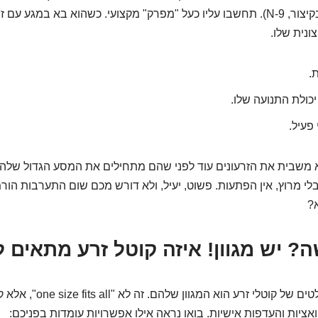
Nonoxynol-9 (או בקיצור, N-9). תחשבו עליו כעל "מפרק" מקצועי. כשהוא בא במגע 
נית שלו.
.
כולת התנועה שלו.
פעיל.
 משבית את הזרעונים עוד לפני שהם מתחילים את המסע הגדול שלהם
 בלי מרוץ, אין הפתעות. פשוט, יעיל, ולא דורש מכם שום התערבות הור
?
? יש מגוון! איזה קוטל זרע מתאים ל
אחד היתרונות הבולטים של קוטלי
אציות והעדפות אישיות. בואו נראה אילו אפשרויות עומדות בפניכם: