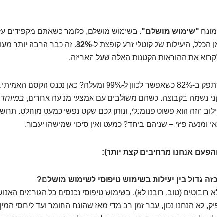
מונח
"שימוש מושלם"
. בשימוש מושלם, כלומר כשאתם מקפידים על
 הכלל, היעילות של קוטלי זרע קופצת ל-
82%
. זה כבר הרבה יותר מעו
רוא את ההוראות הקטנות האלה שעל האריזה.
אבל רגע, למה להסתפק ב-82% כשאפשר לכוון ל-99% ומעלה? כאן נכנ
ני נשמה בקבוצה. כשהם משולבים עם אמצעי מניעה אחרים,
במיוחד 
ילוב הזה הוא פשוט פנומנלי, ונותן לכם שקט נפשי כמעט מוחלט. תחשב
י ומנעה פיזי – שניהם ביחד? כמעט ואין סיכוי שמישהו יעבור.
הפעם אנחנו מרחיבים קצת יותר):
זה גדול בין יעילות בשימוש טיפוסי לשימוש מושלם?
 רובוטים (טוב, רובנו לא). בשימוש טיפוסי נכנסים כל הגורמים האנוש
ק, לא הנחנו נכון, עבר זמן רב מדי מאז שהונח החומר ועד ליחסי המי