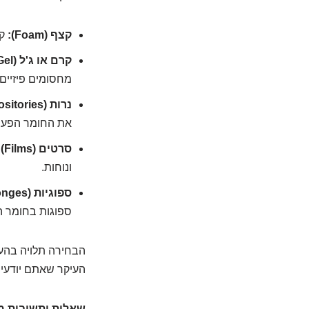
קצף (Foam):
קל
קרם או ג'ל (Cream or Gel):
מחסומים פיזיים 
נרות (Suppositories):
את החומר הפעיל
סרטים (Films):
ונוחות.
ספוגיות (Sponges):
ספוגות בחומר ה
הבחירה תלויה בהעד
העיקר שאתם יודעים
שאלות ותשובות מה