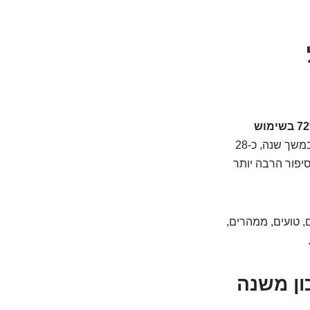
72% בשימוש
. מה זה אומר? זה אומר שבממוצע, מתוך 100 נשים שישתמשו בקוטל זרע בלבד במשך שנה, כ-28
יפור הרבה יותר
 טועים, ממהרים,
ון משנה