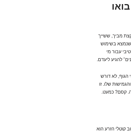
בואו
קצת מביך, ששייך
או בלעז Spermicide, הוא חומר כימי שנמצא בשימוש
יבי עבור מי
ם" להגיע ליעדם.
 הגוף, לא דורש
הגמישות שלו. זו
ה. קסם? כמעט.
ב קוטלי הזרע הוא