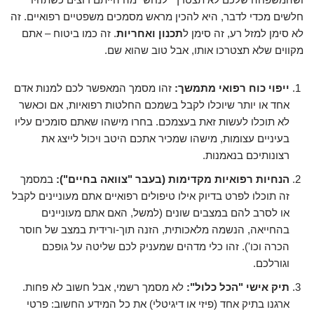
חלשים מכדי לדבר, היא להכין מראש מסמכים משפטיים רפואיים. זה
לא סימן למזל רע, זה סימן ל
תכנון ואחריות
. זה כמו ביטוח – אתם
מקווים שלא תצטרכו אותו, אבל טוב שהוא שם.
ייפוי כוח רפואי מתמשך:
זהו מסמך המאפשר לכם למנות אדם
אחד או יותר שיוכלו לקבל בשמכם החלטות רפואיות, אם וכאשר
לא תוכלו לעשות זאת בעצמכם. בחרו מישהו שאתם סומכים עליו
בעיניים עצומות, מישהו שמכיר אתכם היטב ויכול לייצג את
רצונותיכם בנאמנות.
הנחיות רפואיות מקדימות (בעבר "צוואה בחיים"):
במסמך
זה תוכלו לפרט בדיוק אילו טיפולים רפואיים אתם מעוניינים לקבל
או לסרב להם במצבים שונים (למשל, האם אתם מעוניינים
בהחייאה, הנשמה מלאכותית, הזנה תוך-ורידית במצב של חוסר
הכרה וכו'). זהו כלי מדהים שמעניק לכם שליטה על גופכם
וגורלכם.
תיק אישי "הכל כלול":
לא מסמך רשמי, אבל חשוב לא פחות.
ארגנו בתיק אחד (פיזי או דיגיטלי) את כל המידע החשוב: פרטי