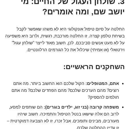
3. שולחן העגול של החיים: מי
יושב שם, ומה אומרים?
החלטה על סיום טיפול אונקולוגי היא לא משהו שאפשר לקבל
בשיחת טלפון קצרה. זו החלטה מורכבת, רגשית, ולרוב היא משפיעה
על לא מעט אנשים סביבכם. לכן, חשוב מאוד לייצר "שולחן עגול"
וירטואלי (או אמיתי) שיכלול את כל הגורמים הרלוונטיים.
השחקנים הראשיים:
אתם, המטופלים:
הקול שלכם הוא החשוב ביותר. מה אתם
רוצים? מהם הערכים שלכם? מהם הפחדים שלכם? מה אתם
חולמים להספיק?
משפחה קרובה (בני זוג, ילדים בוגרים):
הם שותפים למסע,
לרוב הם אלה שישאו בנטל הטיפול והתמיכה. חשוב שיהיו
מעורבים, מבינים ותומכים. אבל זכרו, זו לא הצבעה דמוקרטית –
זו עדיין ההחלטה שלכם.