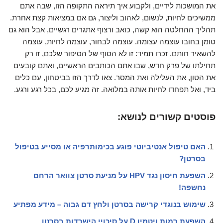
את המושכות לידיים, ולקבוע איך תיראה התקופה הזו, שבה אתם
ממשיכים לחיות, לנשום, לאהוב וליצור, גם אם במציאות קצת אחרת.
תהליך ההחלטה הוא קשה, כואב ורצוף אתגרים רגשיים, אבל הוא גם
טומן בחובו עוצמה עצומה. עוצמה לבחור, עוצמה לחיות, עוצמה
להשאיר חותם. זכרו תמיד: זו לא הסוף של הסיפור שלכם, זו רק
תחילתו של פרק חדש, שבו אתם הכותבים הראשיים, ואתם קובעים
את הטון, את העלילה ואת המסר. צאו לדרך הזו בביטחון, עם כלים
ביד, ואל תפחדו לחיות אותה במלואה. זה מגיע לכם, בכל רגע ורגע.
פוסטים קשורים לנושא:
האם טיפול אנטיביוטי פוגע בכימותרפיה או מסייע בטיפול
בסרטן?
השפעת חיסון נגד HPV על מניעת סרטן צוואר הרחם
נחשפה!
שימוש בנוגדי קרישה בסרטן ולחץ דם גבוה – מידע מפתיע
השפעת רמות ויטמין D על סיכויי הישרדות בסרטן