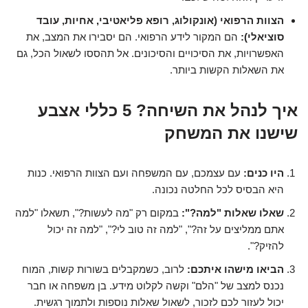
הצוות הרפואי (אונקולוג, רופא פליאטיבי, אחיות, עובד
סוציאלי):
הם המקור לידע הרפואי. הם יסבירו את המצב, את
האפשרויות, את הסיכויים והסיכונים. אל תהססו לשאול הכל, גם
את השאלות הקשות ביותר.
איך לנהל את השיחה? 5 כללי אצבע
שישנו את המשחק
היו כנים:
עם עצמכם, עם המשפחה ועם הצוות הרפואי. כנות
היא הבסיס לכל החלטה נכונה.
שאלו שאלות "למה?":
במקום רק "מה לעשות?", תשאלו "למה
אתם ממליצים על זה?", "למה זה טוב לי?", "למה זה יכול
להזיק?".
הביאו מישהו איתכם:
לרוב, כשמקבלים בשורות קשות, המוח
נכנס למצב של "הלם" וקשה לקלוט מידע. בן משפחה או חבר
יכול לעזור לכם לזכור, לשאול שאלות נוספות ולתמוך רגשית.