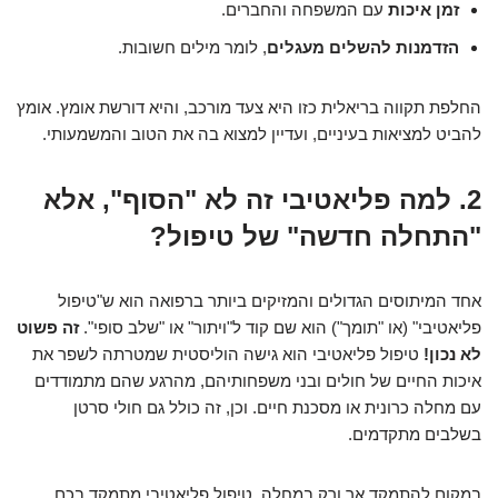
זמן איכות
עם המשפחה והחברים.
הזדמנות להשלים מעגלים
, לומר מילים חשובות.
החלפת תקווה בריאלית כזו היא צעד מורכב, והיא דורשת אומץ. אומץ
להביט למציאות בעיניים, ועדיין למצוא בה את הטוב והמשמעותי.
2. למה פליאטיבי זה לא "הסוף", אלא
"התחלה חדשה" של טיפול?
אחד המיתוסים הגדולים והמזיקים ביותר ברפואה הוא ש"טיפול
פליאטיבי" (או "תומך") הוא שם קוד ל"ויתור" או "שלב סופי".
זה פשוט
לא נכון!
טיפול פליאטיבי הוא גישה הוליסטית שמטרתה לשפר את
איכות החיים של חולים ובני משפחותיהם, מהרגע שהם מתמודדים
עם מחלה כרונית או מסכנת חיים. וכן, זה כולל גם חולי סרטן
בשלבים מתקדמים.
במקום להתמקד אך ורק במחלה, טיפול פליאטיבי מתמקד בכם,