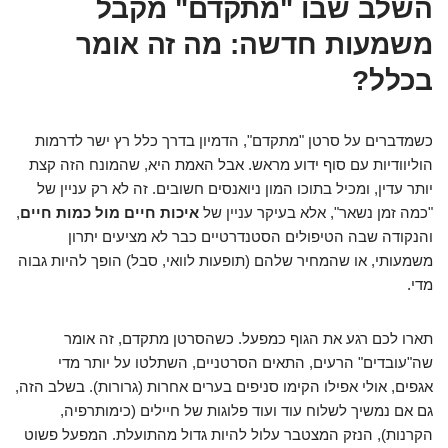
השלב שבו "מתקדם" מקבל
משמעות חדשה: מה זה אומר
בכלל?
כשמדברים על סרטן "מתקדם", הדמיון בדרך כלל רץ ישר לדרמות
הוליוודיות עם סוף ידוע מראש. אבל האמת היא, שהמונח הזה קצת
יותר עדין, ומכיל בתוכו המון ניואנסים חשובים. זה לא רק עניין של
"כמה זמן נשאר", אלא בעיקר עניין של
איכות חיים מול כמות חיים
,
והנקודה שבה הטיפולים הסטנדרטיים כבר לא מציעים יתרון
משמעותי, או שהמחיר שלהם (תופעות לוואי, סבל) הופך להיות גבוה
מדי.
תארו לכם רגע את הגוף כמפעל. כשהסרטן מתקדם, זה אומר
שה"עובדים" הרעים, התאים הסרטניים, השתלטו על יותר מדי
אגפים, אולי אפילו הקימו סניפים בערים אחרות (גרורות). בשלב הזה,
גם אם נמשיך לשלוח עוד ועוד פלוגות של חיילים (כימותרפיה,
הקרנות), הנזק המצטבר עלול להיות גדול מהתועלת. המפעל פשוט