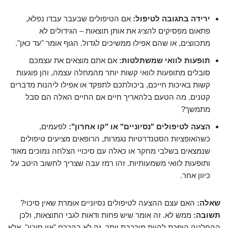
ירידה בתגובה לטיפול:
אם הטיפולים שבעבר עבדו נפלא,
פתאום מפסיקים להציג את אותן תוצאות – הגידולים לא
מתכווצים, או שהם אפילו ממשיכים לגדול. הגוף אומר "עד כאן".
תופעות לוואי שמשתלטות:
אם אתם מוצאים את עצמכם
סובלים מתופעות לוואי קשות יותר מהמחלה עצמה, והן פוגעות
קשות באיכות חייכם, ביכולתכם לתפקד או אפילו ליהנות מדברים
קטנים. מה הטעם בלהאריך חיים אם החיים האלה הם סבל
מתמשך?
הצעה לטיפולים "נסיוניים" או "קו אחרון":
לפעמים,
כשהאופציות הסטנדרטיות נגמרות, הרופאים מציעים טיפולים
שנמצאים בשלבי מחקר או כאלה עם סיכויי הצלחה נמוכים מאוד
ותופעות לוואי משמעותיות. זהו רמז עבה שצריך לחשוב היטב על
כיוון אחר.
שאלה:
האם עצם ההצעה לטיפולים נסיוניים אומרת שאין סיכוי?
תשובה:
ממש לא. זה אומר שיש פחות ודאות לגבי התוצאות, ולכן
ההחלטה הופכת להיות מורכבת יותר. זה לא בהכרח "אין סיכוי", אלא