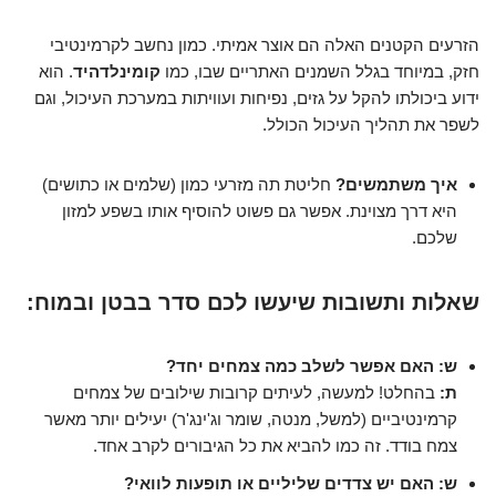
הזרעים הקטנים האלה הם אוצר אמיתי. כמון נחשב לקרמינטיבי
חזק, במיוחד בגלל השמנים האתריים שבו, כמו
קומינלדהיד
. הוא
ידוע ביכולתו להקל על גזים, נפיחות ועוויתות במערכת העיכול, וגם
לשפר את תהליך העיכול הכולל.
איך משתמשים?
חליטת תה מזרעי כמון (שלמים או כתושים)
היא דרך מצוינת. אפשר גם פשוט להוסיף אותו בשפע למזון
שלכם.
שאלות ותשובות שיעשו לכם סדר בבטן ובמוח:
ש: האם אפשר לשלב כמה צמחים יחד?
ת:
בהחלט! למעשה, לעיתים קרובות שילובים של צמחים
קרמינטיביים (למשל, מנטה, שומר וג'ינג'ר) יעילים יותר מאשר
צמח בודד. זה כמו להביא את כל הגיבורים לקרב אחד.
ש: האם יש צדדים שליליים או תופעות לוואי?