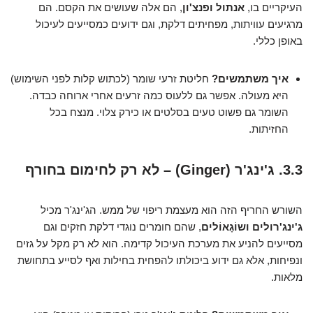
העיקריים בו,
אנתול ופנצ'ון
, הם אלה שעושים את הקסם. הם
מרגיעים עוויתות, מפחיתים דלקת, וגם ידועים כמסייעים לעיכול
באופן כללי.
איך משתמשים?
חליטת זרעי שומר (לכתוש קלות לפני השימוש)
היא מעולה. אפשר גם ללעוס כמה זרעים אחרי ארוחה כבדה.
השומר גם פשוט טעים בסלטים או כירק צלוי. מנצח בכל
החזיתות.
3.3. ג'ינג'ר (Ginger) – לא רק לחימום בחורף
השורש החריף הזה הוא מעצמת ריפוי של ממש. הג'ינג'ר מכיל
ג'ינג'רולים ושוֹגָאוֹלים
, שהם חומרים נוגדי דלקת חזקים וגם
מסייעים להניע את מערכת העיכול קדימה. הוא לא רק מקל על גזים
ונפיחות, אלא גם ידוע ביכולתו להפחית בחילות ואף לסייע בתחושת
מלאות.