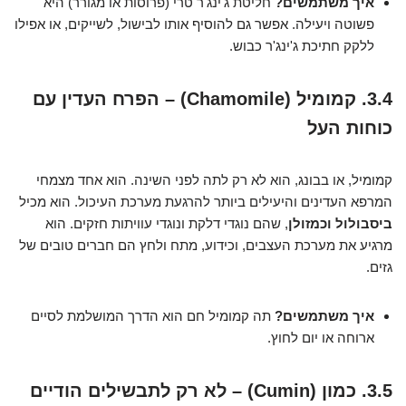
איך משתמשים?
חליטת ג'ינג'ר טרי (פרוסות או מגורר) היא
פשוטה ויעילה. אפשר גם להוסיף אותו לבישול, לשייקים, או אפילו
ללקק חתיכת ג'ינג'ר כבוש.
3.4. קמומיל (Chamomile) – הפרח העדין עם
כוחות העל
קמומיל, או בבונג, הוא לא רק לתה לפני השינה. הוא אחד מצמחי
המרפא העדינים והיעילים ביותר להרגעת מערכת העיכול. הוא מכיל
ביסבולול וכמזולן
, שהם נוגדי דלקת ונוגדי עוויתות חזקים. הוא
מרגיע את מערכת העצבים, וכידוע, מתח ולחץ הם חברים טובים של
גזים.
איך משתמשים?
תה קמומיל חם הוא הדרך המושלמת לסיים
ארוחה או יום לחוץ.
3.5. כמון (Cumin) – לא רק לתבשילים הודיים