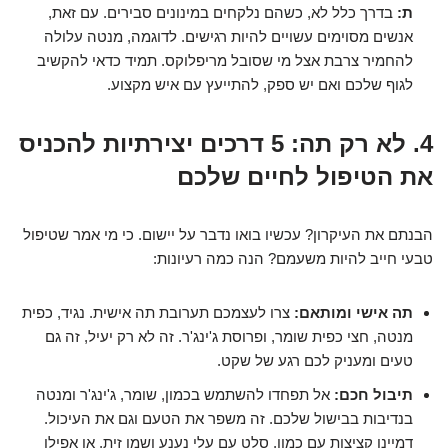
ת:
בדרך כלל לא, כשהם נלקחים במינונים סבירים. עם זאת,
אנשים מסוימים עשויים להיות רגישים. לדוגמה, מנטה עלולה
להחמיר צרבת אצל מי שסובל מריפלוקס. תמיד כדאי להקשיב
לגוף שלכם ואם יש ספק, להתייעץ עם איש מקצוע.
4. לא רק תה: 5 דרכים יצירתיות להכניס
את הטיפול לחיים שלכם
הבנתם את העיקרון? עכשיו בואו נדבר על יישום. כי מי אמר שטיפול
טבעי חייב להיות משעמם? הנה כמה רעיונות:
תה אישי ומותאם:
צרו לעצמכם תערובת תה אישית. נגיד, כפית
מנטה, חצי כפית שומר, ופרוסת ג'ינג'ר. זה לא רק יעיל, זה גם
טעים ומעניק לכם רגע של שקט.
תיבול חכם:
אל תפחדו להשתמש בכמון, שומר, ג'ינג'ר ומנטה
בנדיבות בבישול שלכם. זה משפר את הטעם וגם את העיכול.
דמיינו קציצות עם כמון, סלט עם עלי נענע ושמן זית, או אפילו