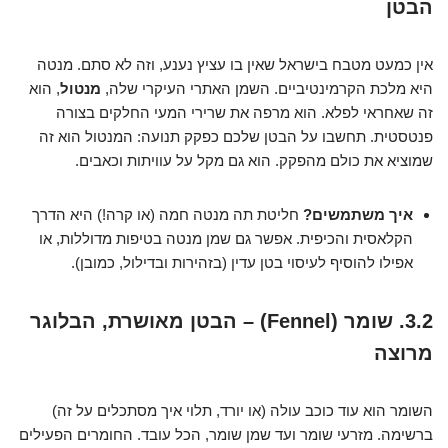
הבטן
אין כמעט מטבח בישראל שאין בו עציץ נענע, וזה לא סתם. מנטה
היא מלכת הקרמינטיביים. השמן האתרי העיקרי שלה,
מנטול
, הוא
זה שאחראי לפלא. הוא מרפה את שרירי המעי החלקים בצורה
פנטסטית. תחשבו על הבטן שלכם כפקק תנועה: המנטול הוא זה
שמוציא את כולם מהפקק. הוא גם מקל על עוויתות וכאבים.
איך משתמשים?
חליטת תה מנטה חמה (או קרה!) היא הדרך
הקלאסית והכיפית. אפשר גם שמן מנטה בטיפות מדוללות, או
אפילו להוסיף לעיסוי בטן עדין (בזהירות ובדילול, כמובן).
3.2. שומר (Fennel) – הבטן מאושרת, הבלוגר
מרוצה
השומר הוא עוד כוכב עולה (או יורד, תלוי איך מסתכלים על זה)
ברשימה. מזרעי שומר ועד שמן שומר, הכל עובד. החומרים הפעילים