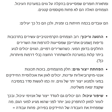
ומתארת חומרים שמסייעים בהקלה על גזים במערכת העיכול.
הצמחים האלה הם לא פחות מקוסמים קטנים.
הם עובדים בכמה חזיתות בו זמנית, ולכן הם כל כך יעילים:
הרגעה וריכוך:
רוב הצמחים הקרמינטיביים עשירים בתרכובות
נדיפות (שמנים אתריים) שמסייעות להרפות את השרירים
החלקים בדופן המעי. כשהשרירים רפויים, הגזים יכולים לנוע
ביתר קלות במערכת ולהשתחרר החוצה (בלי דרמות מיותרות,
כן?).
הפחתת ייצור גזים:
חלק מהצמחים, בזכות תכונות
אנטי-מיקרוביאליות עדינות, יכולים לאזן את אוכלוסיית החיידקים
במעי ולמנוע ייצור יתר של גזים. זה כמו לעשות סדר במסיבה
שקצת יצאה משליטה.
שיפור עיכול:
הם יכולים גם לעודד ייצור של אנזימי עיכול, ובכך
לעזור למזון להתפרק טוב יותר לפני שהוא מגיע למעי הגס, מה
שמפחית את העבודה של החיידקים בפירוק. פחות עבודה =