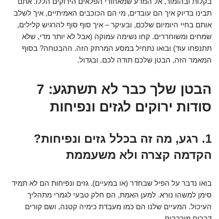
בקלות ובהומור, אל המדע שמאחורי הפלאים הירוקים הללו. אתם
תבינו בדיוק איך הם עובדים, מי הם הכוכבים האמיתיים, איך לשלב
אותם בחיי היומיום שלכם, ובעיקר – איך סוף סוף להרגיש קלילים,
שמחים ומשוחררים. קחו נשימה עמוקה (אבל לא יותר מדי, שלא
תתנפחו עוד) ובואו נתחיל במסע המרתק הזה. ההבטחה? בסוף
המאמר הזה, הבטן שלכם תודה לכם. ובגדול.
הבטן שלך כבר לא תשתגע: 7
סודות ירוקים לגזים ונפיחות
1. רגע, מה זה בכלל גזים ונפיחות?
הקדמה קצרה ולא משעממת
בואו נדבר על הפיל שבחדר (או במעיים). גזים ונפיחות הם לא תמיד
סימן למשהו נורא. למען האמת, הם חלק טבעי לגמרי מתהליך
העיכול. המעיים שלנו הם כמו מעבדת כימיה קטנה, ושם קורים
דברים מורכבים.