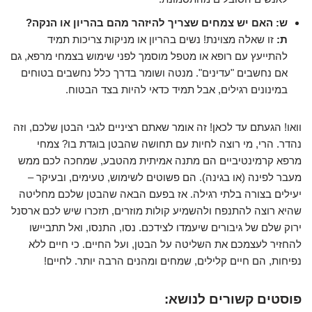
ש: האם יש צמחים שצריך להיזהר מהם בהריון או הנקה?
ת:
זו שאלה מצוינת! נשים בהריון או מניקות צריכות תמיד
להתייעץ עם רופא או מטפל מוסמך לפני שימוש בצמחי מרפא, גם
אם נחשבים "עדינים". מנטה ושומר בדרך כלל נחשבים בטוחים
במינונים רגילים, אבל תמיד כדאי להיות בצד הבטוח.
וואו! הגעתם עד לכאן! זה אומר שאתם רציניים לגבי הבטן שלכם, וזה
נהדר. הרי, מי רוצה לחיות עם תחושה שהבטן בוגדת בו? צמחי
מרפא קרמינטיביים הם מתנה אמיתית מהטבע, שמחכה לכם ממש
מעבר לפינה (או בגינה). הם פשוטים לשימוש, טעימים, ובעיקר –
יעילים בצורה בלתי רגילה. אז בפעם הבאה שהבטן שלכם מחליטה
שהיא רוצה להתנפח ולהשמיע קולות מוזרים, תזכרו שיש לכם ארסנל
ירוק שלם של גיבורים שיעמדו לצידכם. נסו, התנסו, ואל תתביישו
להחזיר לעצמכם את השליטה על הבטן, ועל החיים. כי חיים ללא
נפיחות, הם חיים קלילים, שמחים ומהנים הרבה יותר. לחיים!
פוסטים קשורים לנושא: