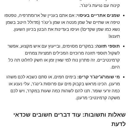
קינוח עם נגיעת ג'ינג'ר.
שמנים אתריים בעיסוי:
אם אתם בעניין של ארומתרפיה, טפטפו
טיפה או שתיים של שמן מנטה או שמן ג'ינג'ר (מדולל היטב בשמן
נשא כמו שמן שקדים!) ועיסו בעדינות את הבטן בכיוון השעון.
תענוג!
תוספי תזונה:
במקרים מסוימים, ובייעוץ עם איש מקצוע, אפשר
לשקול תוספי תזונה מרוכזים המכילים תמציות צמחים
קרמינטיביים. זה פתרון נוח למי שאין זמן או חשק לחלוט תה כל
היום.
מי שומר/ג'ינג'ר קרים:
בימים חמים, או סתם כשבא לכם משהו
מרענן. הכינו מראש בקבוק מים עם פרוסות ג'ינג'ר, עלי נענע או
כמה זרעי שומר. תנו להם לשהות כמה שעות במקרר, ויש לכם
משקה קרמינטיבי מרענן.
שאלות ותשובות: עוד דברים חשובים שכדאי
לדעת