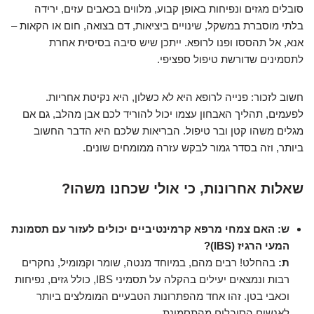
סובלים מגזים ונפיחות באופן קבוע, מלווים בכאבים עזים, ירידה
בלתי מוסברת במשקל, שינויים ביציאות, דם בצואה, חום או הקאות –
אנא, אל תהססו ופנו לרופא. ייתכן שיש סיבה בסיסית אחרת
לתסמינים שדורשת טיפול ספציפי.
חשוב לזכור: פנייה לרופא היא לא כשלון, היא נקיטת אחריות.
לפעמים, תהליך האבחון עצמו יכול להוריד לכם אבן מהלב, גם אם
מגלים משהו קטן ובר טיפול. הבריאות שלכם היא הדבר החשוב
ביותר, וזה בסדר גמור לבקש עזרה ממומחים שונים.
שאלות אחרונות, כי אולי שכחנו משהו?
ש: האם צמחי מרפא קרמינטיביים יכולים לעזור עם תסמונת
המעי הרגיז (IBS)?
ת:
בהחלט! רבים מהם, במיוחד מנטה, שומר וקמומיל, נחקרים
רבות ונמצאים יעילים בהקלה על תסמיני IBS, כולל גזים, נפיחות
וכאבי בטן. זהו אחד מהפתרונות הטבעיים המומלצים ביותר
לאנשים הסובלים מהתסמונת.