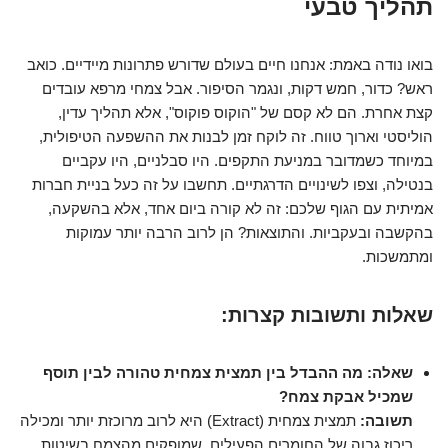
תהליך טבעי
בואו נודה באמת: אנחנו חיים בעולם שדורש פתרונות מיידיים. כואב
ראש? כדור, חמש דקות, ונגמר הסיפור. אבל צמחי מרפא עובדים
קצת אחרת. הם לא קסם של "הוקוס פוקוס", אלא תהליך עדין,
הוליסטי וארוך טווח. זה לוקח זמן לבנות את ההשפעה הטיפולית,
במיוחד כשמדובר במניעת התקפים. היו סבלניים, היו עקביים
בנטילה, וצפו לשינויים הדרגתיים. תחשבו על זה כעל בניית חברות
אמיתית עם הגוף שלכם: זה לא קורה ביום אחד, אלא בהשקעה,
בהקשבה ובעקביות. והתוצאות? הן לרוב הרבה יותר עמוקות
ומתמשכות.
שאלות ותשובות קצרות:
שאלה: מה ההבדל בין תמצית צמחית טהורה לבין תוסף
שמכיל אבקת צמח?
תשובה:
תמצית צמחית (Extract) היא לרוב מרוכזת יותר ומכילה
ריכוז גבוה של החומרים הפעילים, שמופקים מהצמח בשיטות