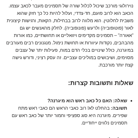
נוירולוגי מורכב שיכול לכלול שורה של תסמינים מעבר לכאב עצמו.
הכאב הוא לרוב פועם, חד-צדדי, ועלול להיות כל כך חזק שהוא
משבית לחלוטין. הוא מלווה לרוב בבחילות, הקאות, ורגישות קיצונית
לאור (פוטופוביה) ולרעש (פונופוביה). לחלק מהאנשים יש גם
"אאורה" – תסמינים מקדימים ויזואליים או תחושתיים, כמו אורות
מהבהבים, נקודות עיוורות או תחושת נימול. מנגנונים רבים מעורבים
במיגרנה, כולל שינויים בכלי הדם במוח, פעילות יתר של עצבים
מסוימים, ושיבושים במוליכים עצביים. זה עסק רציני, ודורש גישה
קצת יותר מורכבת.
שאלות ותשובות קצרות:
שאלה: האם כל כאב ראש הוא מיגרנה?
תשובה:
בהחלט לא! רוב כאבי הראש הם כאבי ראש מתח
שפירים. מיגרנה היא סוג ספציפי וחמור יותר של כאב ראש עם
תסמינים נלווים ייחודיים.