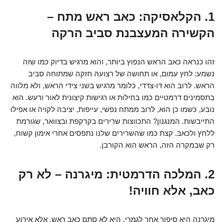
1. הקלאסיקה: כאב ראש מתח –
הקשירה המעצבנת סביב הרקה
זהו כנראה כאב הראש הנפוץ ביותר, והוא מרגיש בדיוק כמו שזה
נשמע: לחץ עמום, או תחושה של רצועה חזקה שמתוחה סביב
הראש. לרוב הוא דו-צדדי, כלומר מרגיש בשני צידי הראש, ולא מלווה
בתסמינים דרמטיים כמו בחילות או רגישות קיצונית לאור ורעש. הוא
נובע, כשמו כן הוא, לרוב ממתח נפשי, עייפות, יציבה לקויה או אפילו
התייבשות. המנגנון? התכווצות שרירים בקרקפת ובצוואר, שגורמת
ללחץ ולכאב. קצת כמו שהשרירים שלנו נתפסים אחרי אימון קשוח,
רק שבמקרה הזה, הראש הוא הקורבן.
2. המלכה הדרמטית: מיגרנה – לא רק
כאב, אלא חוויה!
מיגרנה היא סיפור אחר לגמרי. היא לא סתם כאב ראש, אלא אירוע