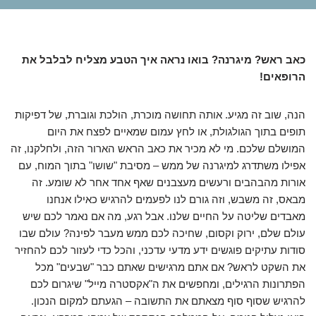
כאב ראש? מיגרנה? בואו נראה איך הטבע מצליח לבלבל את
הרופאים!
הנה, שוב זה מגיע. אותה תחושה מוכרת, הולכת וגוברת, של דפיקות
תופים בתוך הגולגולת, או לחץ עמום שמאיים לפצח את היום
המושלם שלכם. מי לא מכיר את כאב הראש הארור הזה, ולחלקנו, זה
אפילו משתדרג למיגרנה של ממש – מסיבת "שושו" בתוך המוח, עם
אורות מהבהבים ורעשים מעצבנים שאף אחד אחר לא שומע. זה
מבאס, זה משבש, וזה גורם לנו לפעמים להרגיש כאילו אנחנו
מאבדים שליטה על החיים שלנו. אבל רגע, מה אם נאמר לכם שיש
עולם שלם, ירוק וקסום, שחיכה לכם ממש מעבר לפינה? עולם שבו
סודות עתיקים פוגשים ידע מדעי עדכני, והכל כדי לעזור לכם להחזיר
את השקט לראש? אם אתם מרגישים שאתם כבר "שבעים" מכל
הפתרונות הרגילים, ומחפשים את ה"אקסטרה מייל" שיגרום לכם
להרגיש שסוף סוף מצאתם את התשובה – הגעתם למקום הנכון.