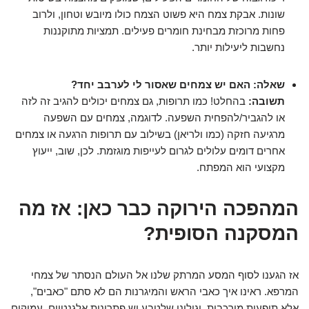
שונות. אבקת צמח היא פשוט הצמח כולו מיובש וטחון, ולרוב
פחות מרוכזת מבחינת חומרים פעילים. תמציות מתוקננות
נחשבות ליעילות יותר.
שאלה: האם יש צמחים שאסור לי לערבב יחד?
תשובה:
בהחלט! כמו תרופות, גם צמחים יכולים להגיב זה לזה
או להגביר/להפחית השפעה. לדוגמה, צמחים עם השפעה
מרגיעה חזקה (כמו ולריאן) בשילוב עם תרופות הרגעה או צמחים
אחרים דומים עלולים לגרום לעייפות מוגזמת. לכן, שוב, ייעוץ
מקצועי הוא המפתח.
המהפכה הירוקה כבר כאן: אז מה
המסקנה הסופית?
אז הגענו לסוף המסע המרתק שלנו אל העולם הנסתר של צמחי
המרפא. ראינו איך כאבי הראש והמיגרנות הם לא סתם "כאבים",
אלא תופעות מורכבות, וגילינו שלטבע יש פתרונות אלגנטיים, עמוקים