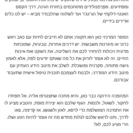
ומפתיעים. מפָרְתֶנוֹלִידִים מתוחכמים בחזרת הגינה, דרך הקסם
האנטי-דלקתי של הג'ינג'ר ועד לשלווה שהלבנדר מביא – יש לנו כלים
אדירים בידיים.
המסר המרכזי כאן הוא תקווה: אתם לא חייבים לחיות עם כאב ראש
כרוני או מיגרנות משבשות. יש דרכים אחרות, טבעיות, שמוכחות
מדעית ויכולות להחזיר לכם את השליטה, את השקט ואת איכות
החיים. זה לא אומר לזרוק את כל מה שאתם יודעים לפח, אלא לאמץ
גישה פתוחה, סקרנית ומושכלת. לשלב את מיטב הידע העתיק עם
מיטב הידע המודרני, ולבנות לעצמכם תוכנית טיפול אישית שתעבוד
עבורכם.
המהפכה הירוקה כבר כאן, והיא מחכה שתצטרפו אליה. אל תפחדו
לחקור, לשאול, ולנסות. הגוף שלכם הוא יצירת מופת, והטבע מציע לו
את התמיכה המושלמת כדי לרפא, לאזן ולשגשג. אז קדימה, צאו
לדרך, ותנו לראש שלכם לגלות מחדש מה זה אומר להיות רגוע ושלו.
הרי מגיע לכם, לא?