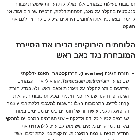
תרכובות פעילות בצמחים אלו, מולקולות זעירות שעושות עבודה
פנטסטית בהקלה על כאב, הפחתת דלקת, הרפיית שרירים ועוד. אז
קדימה, בואו נכיר את הלוחמים הירוקים שיכולים להחזיר לכם את
השקט.
הלוחמים הירוקים: הכירו את הסיירת
המובחרת נגד כאב ראש
חזרת הגינה (Feverfew): ה"רוקסטאר" האנטי-דלקתי
שם מדעי:
Tanacetum parthenium
. זהו אולי אחד הצמחים
הידועים ביותר להקלה על מיגרנות וכאבי ראש, ולא בכדי. חזרת
הגינה, פרח קטן שנראה כמו חיננית, מכיל תרכובות הנקראות
פָרְתֶנוֹלִידִים. התרכובות האלו נחשבות למעכבי דלקת רבי עוצמה,
והן פועלות למנוע שחרור של חומרים כימיים מסוימים במוח
שגורמים לכיווץ כלי דם ולדלקת – שני הגורמים המרכזיים להתקף
מיגרנה. מחקרים מראים ששימוש קבוע יכול להפחית את
התדירות ואת עוצמת המיגרנות. זה קצת כמו לתת "כיבוי אש"