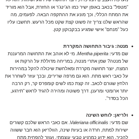
"מטפל" בכאב באופן ישיר כמו הג'ינג'ר או החזרת, אבל הוא מוריד
את המתח הכללי, וכך מונע את ההתקפה הבאה. לפעמים, מה
שהראש שלנו צריך זה פשוט קצת שקט מכל הרעש. תחשבו עליו
כעל "מנחם" אישי שמגיע בבקבוקון קטן.
מנטה: גיבור התחושה המקררת
שם מדעי:
Mentha piperita
. מי לא אוהב את התחושה המרעננת
של מנטה? שמן אתרי מנטה, במריחה מדוללת על הרקות או
המצח, יוצר תחושה מקררת ומאלחשת שיכולה להקל במהירות
על כאבי ראש מתח. הוא גם מרפה שרירים, ובכך עוזר לשחרר את
הלחץ שגורם לכאב. זה קצת כמו לשים קומפרס קר, רק הרבה
יותר ארומטי ומרענן. דרך פשוטה ומהירה להגיד לראש "תירגע,
הכל בסדר".
ולריאן: לוחש השינה
שם מדעי:
Valeriana officinalis
. אם כאבי הראש שלכם קשורים
ישירות למתח, חרדה או בעיות שינה, הוולריאן הוא חבר ששווה
להכיר. הוא ידוע כמרגיע טבעי עוצמתי, ועוזר להפחית מתח