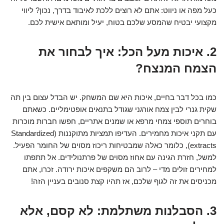
כעל מפה או ניווט: אתם לא רוצים ללכת לאיבוד בדרך, נכון? ליווי
מקצועי יבטיח שהמסע שלכם בטוח, יעיל ומותאם אישית לכם.
2. איכות מעל הכל: איך לבחור את
הצמח המנצח?
כמו בכל דבר בחיים, איכות היא שם המשחק. יש הבדל עצום בין תה
שקית גנרי לבין צמח אורגני שגודל בתנאים אופטימליים. כשאתם
בוחרים תוספי צמחי מרפא או שמנים אתריים, חפשו חברות מוכרות
עם תקני איכות מחמירים. העדיפו תמציות מתוקננות (Standardized
extracts), כלומר כאלה שמבטיחות ריכוז מסוים של החומר הפעיל.
למשל, חזרת הגינה עם אחוז מסוים של פרתנולידים. אל תתפתו
למחירים זולים מדי – לרוב הם משקפים איכות ירודה. זכרו, אתם
מכניסים את זה לגוף שלכם, אז תהיו קצת סנובים בעניין הזה!
3. הסבלנות משתלמת: לא קסם, אלא