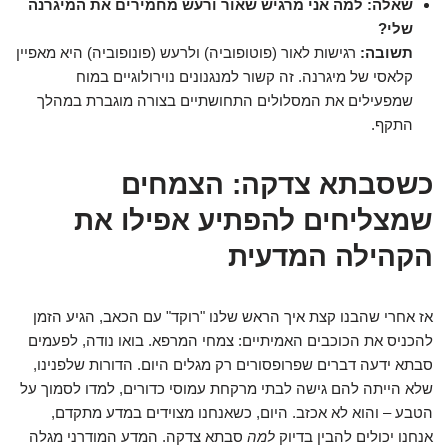
שאלה: למה אני מרגיש שאור ורעש מחמירים את המיגרנה
שלי?
תשובה:
רגישות לאור (פוטופוביה) ולרעש (פונופוביה) היא מאפיין
קלאסי של מיגרנה. זה קשור למנגנונים נוירולוגיים במוח
שמפעילים את המסלולים התחושתיים בצורה מוגברת במהלך
התקף.
כשסבתא צדקה: הצמחים
שמצליחים להפתיע אפילו את
הקהילה המדעית
אז אחרי שהבנו קצת איך הראש שלנו "רוקד" עם הכאב, הגיע הזמן
להכניס את הכוכבים האמיתיים: צמחי המרפא. בואו נודה, לפעמים
סבתא ידעה דברים שפרופסורים רק מגלים היום. הדורות שלפנינו,
שלא הייתה להם גישה לבתי מרקחת עמוסי כדורים, למדו לסמוך על
הטבע – והוא לא אכזב. היום, כשאנחנו מצוידים במדע מתקדם,
אנחנו יכולים להבין בדיוק
למה
סבתא צדקה. המדע המודרני מגלה