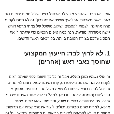
אוקיי, אז הבנו שהטבע מציע לנו ארסנל רציני של לוחמים ירוקים נגד
כאבי ראש ומיגרנות. אבל איך עושים את זה נכון? זה לא סתם לקטוף
פרח מהגינה ולצפות לקסמים. שילוב מושכל של צמחי מרפא דורש
גישה מסודרת ומודעת. הנה כמה טיפים חכמים כדי שתתחילו את
המסע שלכם בצורה הטובה ביותר, בלי "כאבי ראש" חדשים.
1. לא לרוץ לבד: הייעוץ המקצועי
שחוסך כאבי ראש (אחרים)
זה אולי נשמע מובן מאליו, אבל זה כל כך חשוב! לפני שאתם רצים
לקנות כל מה שכתוב באינטרנט, קחו נשימה עמוקה ופנו למומחה.
זה יכול להיות רופא שפתוח לרפואה משלימה, נטורופת מוסמך או
הרבליסט (מומחה לצמחי מרפא). למה? כי לכל אחד מאיתנו יש גוף
שונה, עם היסטוריה רפואית שונה, ותרופות שהוא לוקח. צמחי
מרפא, למרות שהם טבעיים, יכולים ליצור אינטראקציות עם תרופות
מסוימות או לא להתאים למצבים בריאותיים מסוימים. תחשבו על זה