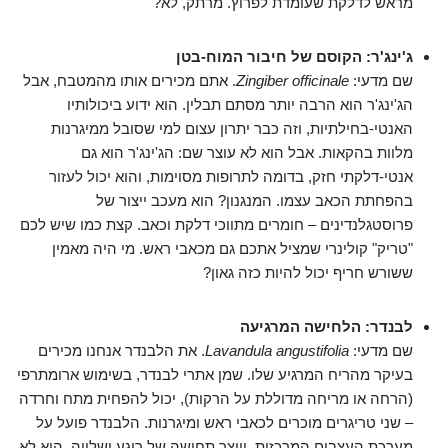
מראש לדלקת שעומדת לפרוץ. מרתק, לא?
ג'ינג'ר: הקוסם של חיבור המוח-בטן
שם מדעי:
Zingiber officinale
. אתם מכירים אותו מהמטבח, אבל
הג'ינג'ר הוא הרבה יותר מסתם תבלין. הוא ידוע ביכולותיו
האנטי-בחילתיות, וזה כבר יתרון עצום למי שסובל ממיגרנות
מלוות בהקאות. אבל הוא לא עוצר שם: הג'ינג'ר הוא גם
אנטי-דלקתי חזק, בדומה לתרופות מסוימות, והוא יכול לעזור
בהפחתת הכאב עצמו. המנגנון? הוא מעכב ייצור של
פרוסטגלנדינים – חומרים מתווכי דלקת וכאב. קצת כמו שיש לכם
"טריק" קולינרי שמציל אתכם גם מכאבי ראש. מי היה מאמין
ששורש חריף יכול להיות כזה גאון?
לבנדר: הלחישה המרגיעה
שם מדעי:
Lavandula angustifolia
. את הלבנדר אנחנו מכירים
בעיקר מהריח המרגיע שלו. שמן אתרי לבנדר, בשימוש ארומתרפי
(הרחה או מריחה מדוללת על הרקות), יכול להפחית מתח וחרדה
– שני טריגרים מוכרים לכאבי ראש ומיגרנות. הלבנדר פועל על
מערכת העצבים המרכזית, ויוצר תחושה של רוגע ושלווה. הוא לא