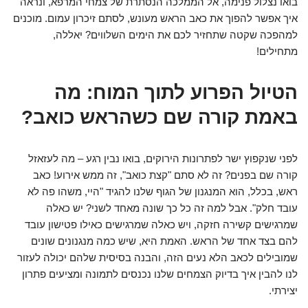
בואו נצלול פנימה, אל הממלכה הנסתרת של צמחי המרפא, ונראה
איך אפשר להפוך את כאב הראש מעונש, לסתם זיכרון עמום. מוכנים
למהפכה שקטה שתחזיר לכם את הימים השלווים? יאללה,
מתחילים!
הטיול הפרוע לתוך המוח: מה
באמת קורה שם כשהראש כואב?
לפני שנקפוץ ישר לפתרונות הירוקים, בואו נבין רגע – מה לעזאזל
קורה שם בפנים? זה לא סתם "קצת כואב", זה ממש אירוע! כאב
ראש, בכלל, הוא המנגנון של הגוף שלנו להגיד "היי, משהו פה לא
עובד חלק". אבל למה זה כל כך שונה מאחד לשני? יש כאלה
שמרגישים קשירה חזקה, ויש כאלה שמרגישים כאילו פטישון עובד
להם בצד אחד של הראש. האמת היא, שיש כמה מנגנונים שונים
שמובילים לכאב הלא נעים הזה, והבנה בסיסית שלהם יכולה לעזור
לנו להבין איך בדיוק הצמחים שלנו נכנסים לתמונה ומציעים פתרון
יצירתי.