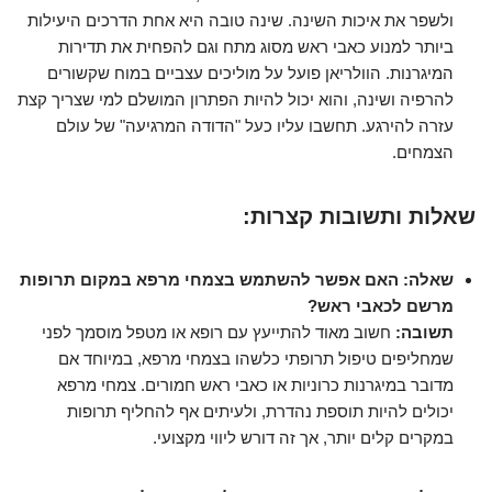
ולשפר את איכות השינה. שינה טובה היא אחת הדרכים היעילות
ביותר למנוע כאבי ראש מסוג מתח וגם להפחית את תדירות
המיגרנות. הוולריאן פועל על מוליכים עצביים במוח שקשורים
להרפיה ושינה, והוא יכול להיות הפתרון המושלם למי שצריך קצת
עזרה להירגע. תחשבו עליו כעל "הדודה המרגיעה" של עולם
הצמחים.
שאלות ותשובות קצרות:
שאלה: האם אפשר להשתמש בצמחי מרפא במקום תרופות
מרשם לכאבי ראש?
תשובה:
חשוב מאוד להתייעץ עם רופא או מטפל מוסמך לפני
שמחליפים טיפול תרופתי כלשהו בצמחי מרפא, במיוחד אם
מדובר במיגרנות כרוניות או כאבי ראש חמורים. צמחי מרפא
יכולים להיות תוספת נהדרת, ולעיתים אף להחליף תרופות
במקרים קלים יותר, אך זה דורש ליווי מקצועי.