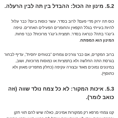
5.2. מינון זה הכול: ההבדל בין תה לבין הרעלה.
כוס תה ירוק מדי פעם? לרוב בסדר. עשר כוסות ביום? כבר עלול
להיות בעייתי בגלל הקפאין והחומרים הפעילים האחרים. טיפה
ג'ינג'ר בתה? כנראה בסדר. תמצית ג'ינג'ר מרוכזת? כבר פחות.
המינון הוא המפתח
.
ברוב המקרים, אם כבר צורכים צמחים "בטוחים יחסית", עדיף לבחור
בגרסת התה החלשה ולא בתמציות או כמוסות מרוכזות, ושוב,
במינונים נמוכים מאוד ובצורה עקיפה (כחלק מתפריט מאוזן ולא
כתוסף).
5.3. איכות המקור: לא כל צמח נולד שווה (וזה
כואב לומר).
קנו צמחי מרפא רק ממקורות אמינים, כאלה שיש להם תווי תקן