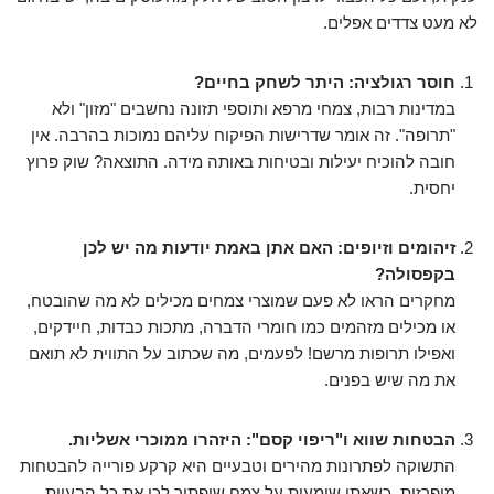
לא מעט צדדים אפלים.
חוסר רגולציה: היתר לשחק בחיים?
במדינות רבות, צמחי מרפא ותוספי תזונה נחשבים "מזון" ולא
"תרופה". זה אומר שדרישות הפיקוח עליהם נמוכות בהרבה. אין
חובה להוכיח יעילות ובטיחות באותה מידה. התוצאה? שוק פרוץ
יחסית.
זיהומים וזיופים: האם אתן באמת יודעות מה יש לכן
בקפסולה?
מחקרים הראו לא פעם שמוצרי צמחים מכילים לא מה שהובטח,
או מכילים מזהמים כמו חומרי הדברה, מתכות כבדות, חיידקים,
ואפילו תרופות מרשם! לפעמים, מה שכתוב על התווית לא תואם
את מה שיש בפנים.
הבטחות שווא ו"ריפוי קסם": היזהרו ממוכרי אשליות.
התשוקה לפתרונות מהירים וטבעיים היא קרקע פורייה להבטחות
מופרזות. כשאתן שומעות על צמח שיפתור לכן את כל הבעיות