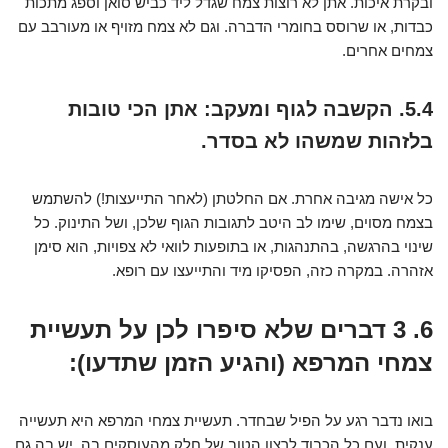
ובקרת איכות. אתן לא רוצות צמח שגדל ליד כביש סואן וספג מתכות
כבדות, או שרוסס בחומרי הדברה. וגם לא צמח מזויף או מעורבב עם
צמחים אחרים.
5.4. הקשבה לגוף ומעקב: אתן הכי טובות
בלזהות שמשהו לא בסדר.
כל אישה מגיבה אחרת. אם החלטתן (לאחר התייעצות!) להשתמש
בצמח מסוים, שימו לב היטב לתגובות הגוף שלכן, ושל התינוק. כל
שינוי בהרגשה, בהתנהגות, או בתופעות לוואי לא צפויות, הוא סימן
אזהרה. במקרה כזה, הפסיקו מיד והתייעצו עם רופא.
6. 3 דברים שלא סיפרו לכן על תעשיית
צמחי המרפא (והגיע הזמן שתדעו):
בואו נדבר רגע על הפיל שבחדר. תעשיית צמחי המרפא היא תעשייה
ענקית, ועם כל הכבוד לרצון הטוב של חלק מהעוסקים בה, יש בה גם