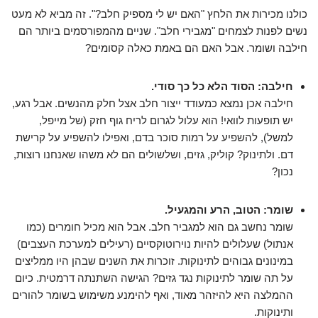
כולנו מכירות את הלחץ "האם יש לי מספיק חלב?". זה מביא לא מעט
נשים לפנות לצמחים "מגבירי חלב". שניים מהמפורסמים ביותר הם
חילבה ושומר. אבל האם הם באמת כאלה קסומים?
חילבה: הסוד הלא כל כך סודי.
חילבה אכן נמצא כמעודד ייצור חלב אצל חלק מהנשים. אבל רגע,
יש תופעות לוואי! הוא עלול לגרום לריח גוף חזק (של מייפל,
למשל), להשפיע על רמות סוכר בדם, ואפילו להשפיע על קרישת
דם. ולתינוק? קוליק, גזים, ושלשולים הם לא משהו שאנחנו רוצות,
נכון?
שומר: הטוב, הרע והמגעיל.
שומר נחשב גם הוא למגביר חלב. אבל הוא מכיל חומרים (כמו
אנתול) שעלולים להיות נוירוטוקסיים (רעילים למערכת העצבים)
במינונים גבוהים לתינוקות. זוכרות את השנים שבהן היו ממליצים
על תה שומר לתינוקות נגד גזים? הגישה השתנתה דרמטית. כיום
ההמלצה היא להיזהר מאוד, ואף להימנע משימוש בשומר להורים
ותינוקות.