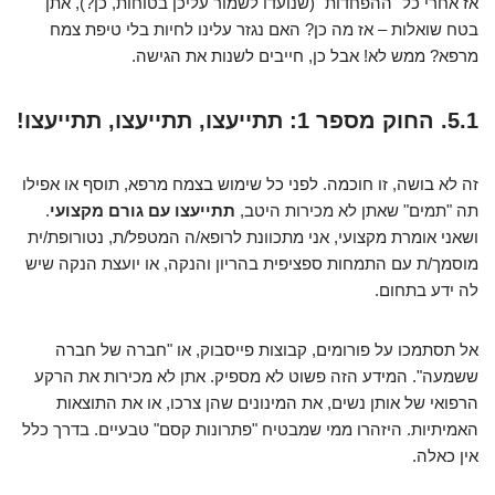
אז אחרי כל "ההפחדות" (שנועדו לשמור עליכן בטוחות, כן?), אתן
בטח שואלות – אז מה כן? האם נגזר עלינו לחיות בלי טיפת צמח
מרפא? ממש לא! אבל כן, חייבים לשנות את הגישה.
5.1. החוק מספר 1: תתייעצו, תתייעצו, תתייעצו!
זה לא בושה, זו חוכמה. לפני כל שימוש בצמח מרפא, תוסף או אפילו
תה "תמים" שאתן לא מכירות היטב,
תתייעצו עם גורם מקצועי
.
ושאני אומרת מקצועי, אני מתכוונת לרופא/ה המטפל/ת, נטורופת/ית
מוסמך/ת עם התמחות ספציפית בהריון והנקה, או יועצת הנקה שיש
לה ידע בתחום.
אל תסתמכו על פורומים, קבוצות פייסבוק, או "חברה של חברה
ששמעה". המידע הזה פשוט לא מספיק. אתן לא מכירות את הרקע
הרפואי של אותן נשים, את המינונים שהן צרכו, או את התוצאות
האמיתיות. היזהרו ממי שמבטיח "פתרונות קסם" טבעיים. בדרך כלל
אין כאלה.