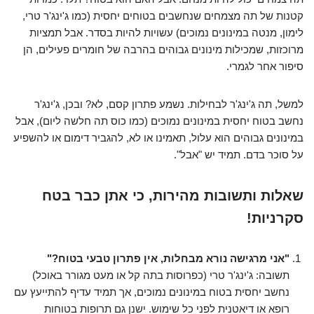
קטנות של תה מצמחים שנחשבים בטוחים יחסית (כמו ג'ינג'ר טרי,
לימון, מנטה במינונים נמוכים) עשויות להיות בסדר. אבל תמציות
מרוכזות, שמכילות מינונים גבוהים בהרבה של חומרים פעילים, הן
סיפור אחר לגמרי.
למשל, תה ג'ינג'ר לבחילות. נשמע פתרון קסם, לא? ובכן, ג'ינג'ר
נחשב בטוח יחסית במינונים נמוכים (כמו כוס תה חלשה ליום), אבל
במינונים גבוהים הוא עלול, תאמינו או לא, להגביר דימום או להשפיע
על סוכר בדם. תמיד יש "אבל".
שאלות ותשובות מהירות, כי אתן כבר בטח
סקרניות!
"אני מרגישה נורא מבחלות, אין פתרון טבעי בטוח?"
תשובה: ג'ינג'ר טרי (כפרוסות בתה קל או מעט מגורר באוכל)
נחשב יחסית בטוח במינונים נמוכים, אך תמיד עדיף להתייעץ עם
רופא או דיאטנית לפני כל שימוש. ישנן גם תרופות בטוחות