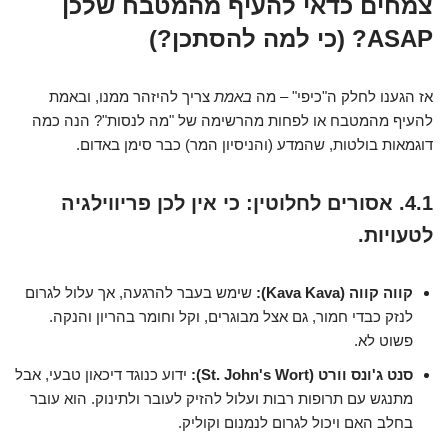
צמחים כדאי להעיף מהמטבח שלכן
ASAP? (כי למה להסתכן?)
אז הגענו לחלק ה"כיפי" – מה
באמת
צריך להיזהר ממנו, ובאמת
להעיף מהמטבח או לפחות מהרשימה של "מה לנסות"? הנה כמה
דוגמאות בולטות, שהמדע (והניסיון המר) כבר סימן באדום.
4.1. אסורים לחלוטין: כי אין לכן פריווילגיה
לטעויות.
קווה קווה (Kava Kava):
שימש בעבר להרגעה, אך עלול לגרום
לנזק כבדי חמור, גם אצל מבוגרים, וקל וחומר בהריון והנקה.
פשוט לא.
סנט ג'ונס וורט (St. John's Wort):
ידוע כנוגד דיכאון טבעי, אבל
מתנגש עם תרופות רבות ועלול להזיק לעובר ולתינוק. הוא עובר
בחלב האם ויכול לגרום לנמנום וקוליק.