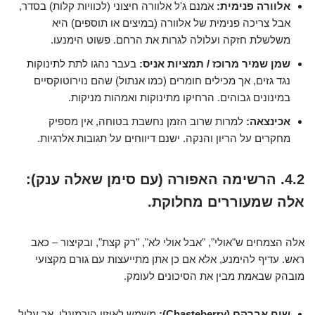
אלוורה פנימית:
אמנם ג'ל אלוורה חיצוני (לכוויות קלות) בסדר,
אבל צריכה פנימית של אלוורה (במיצים או תוספים) היא
משלשלת חזקה ועלולה לגרות את הרחם. פשוט הימנעו.
שמן שמיר מרוכז / תמציות אניס:
בעבר נהגו לתת לתינוקות
נגד גזים, אך מכילים חומרים (כמו אנתול) שהם נוירוטוקסיים
במינונים גבוהים. הרחיקו מתינוקות ואמהות מניקות.
אכינצאה:
למרות שרוב הזמן נחשבת בטוחה, אין מספיק
מחקרים על הריון והנקה. ישנם דיווחים על תגובות אלרגיות.
4.2. הרשימה האפורה (עם סימן שאלה ענק):
אלה שמעוררים מחלוקת.
אלה הצמחים ש"אולי", "אבל אולי לא", "רק קצת", ובקיצור – כאב
ראש. עדיף להימנע, אלא אם כן אתן מתייעצות עם גורם מקצועי
מובהק שבאמת מבין את הסיכונים לעומק.
שיח אברהם (Chasteberry):
משמש לאיזון הורמונלי, אך עלול