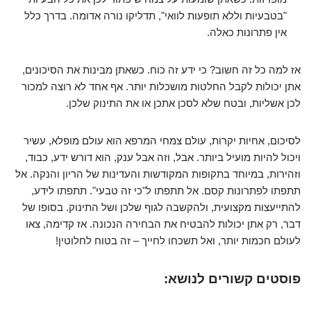
"בטבעיות וללא תופעות לוואי", תדליקו נורה אדומה. בדרך כלל
אין פתרונות כאלה.
אז למה כל זה חשוב? כי ידע זה כוח. כשאתן מבינות את הסיכונים,
אתן יכולות לקבל החלטות מושכלות יותר. אף אחד לא רוצה למכור
לכן אשליות, ובטח שלא לסכן אתכן או את התינוק שלכן.
לסיכום, אחיות יקרות, עולם צמחי המרפא הוא עולם מופלא, עשיר
ויכול להיות מועיל ביותר. אבל, וזה אבל ענק, הוא דורש ידע, כבוד,
וזהירות, במיוחד בתקופות המקודשות והעדינות של הריון והנקה. אל
תתפתו לפתרונות קסם. אל תתפתו ל"כי זה טבעי". תתפתו לידע,
להתייעצות מקצועית, ולהקשבה לגוף שלכן ושל התינוק. בסופו של
דבר, רק אתן יכולות להבטיח את הבחירה הנכונה. אז קדימה, צאו
לעולם חכמות יותר, ואל תשכחו לחייך – זה בטוח לחלוטין!
פוסטים קשורים לנושא: