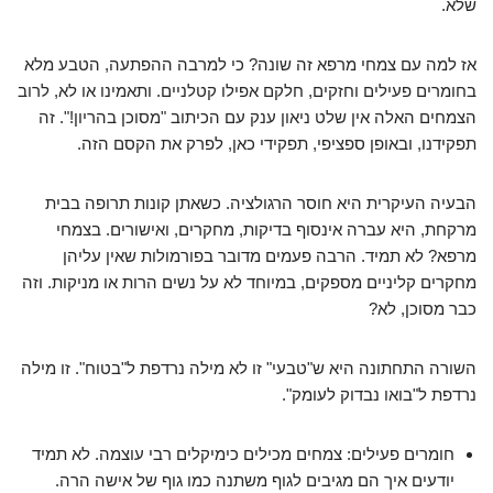
שלא.
אז למה עם צמחי מרפא זה שונה? כי למרבה ההפתעה, הטבע מלא
בחומרים פעילים וחזקים, חלקם אפילו קטלניים. ותאמינו או לא, לרוב
הצמחים האלה אין שלט ניאון ענק עם הכיתוב "מסוכן בהריון!". זה
תפקידנו, ובאופן ספציפי, תפקידי כאן, לפרק את הקסם הזה.
הבעיה העיקרית היא חוסר הרגולציה. כשאתן קונות תרופה בבית
מרקחת, היא עברה אינסוף בדיקות, מחקרים, ואישורים. בצמחי
מרפא? לא תמיד. הרבה פעמים מדובר בפורמולות שאין עליהן
מחקרים קליניים מספקים, במיוחד לא על נשים הרות או מניקות. וזה
כבר מסוכן, לא?
השורה התחתונה היא ש"טבעי" זו לא מילה נרדפת ל"בטוח". זו מילה
נרדפת ל"בואו נבדוק לעומק".
חומרים פעילים: צמחים מכילים כימיקלים רבי עוצמה. לא תמיד
יודעים איך הם מגיבים לגוף משתנה כמו גוף של אישה הרה.