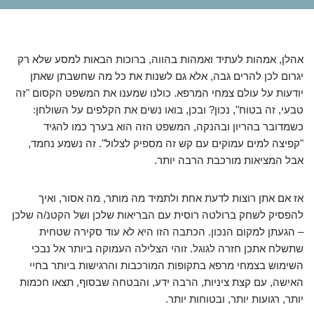
אהלן, אמהות לעתיד ואמהות בהווה, ברוכות הבאות למסע שלא רק
יגרום לכן להרים גבה, אלא גם לשנות את כל מה שחשבתן שאתן
יודעות על עולם צמחי המרפא. כולנו שמענו את המשפט הקסום "זה
טבעי, זה בטוח", נכון? ובכן, בואו נשים את הקלפים על השולחן:
כשמדובר בהריון ובהנקה, המשפט הזה הוא בערך כמו להגיד
"קפיצה למים עמוקים עם קש זה מספיק לצלול". זה נשמע נחמד,
אבל המציאות מורכבת הרבה יותר.
אז אם אתן רוצות לדעת אחת ולתמיד מה מותר, מה אסור, ואיך
להפסיק לשחק ברולטה רוסית עם הבריאות שלכן ושל הקטנ/ה שלכן
– הגעתן למקום הנכון. הכתבה הזו היא לא עוד סקירה שטחית
שתשלח אתכן חזרה לגוגל. זוהי הצלילה העמוקה ביותר אל נבכי
השימוש בצמחי מרפא בתקופות המורכבות והרגישות ביותר בחיי
האישה, עם קצת ציניות, הרבה ידע, והבטחה שבסוף, תצאו חכמות
יותר, רגועות יותר, ובטוחות יותר.