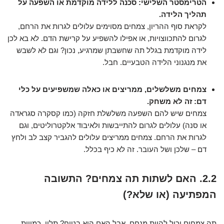
הטרימסטר השלישי: סכנה ללידה מוקדמת או השפעה על
תהליך הלידה.
לקראת סוף ההריון, צמחים מסוימים עלולים לגרות את הרחם,
לגרום להתכווצויות, או אפילו להשפיע על קרישת הדם. לא בא לכן
לידה מוקדמת בגלל תה שחשבתן שמרגיע, נכון? וגם לא לשבש
את מנגנוני הלידה הטבעיים. חבל.
צמחים משלשלים, ממריצים או כאלה שמשפיעים על כלי
דם: זה לא משחק.
צמחים שיש להם השפעה משלשלת חזקה (כמו קסקרה סגראדה
או סנה) עלולים לגרום להתייבשות ולאיבוד אלקטרוליטים, וגם
לגרות את הרחם. צמחים ממריצים עלולים להגביר קצב לב ולחץ
דם – שלכן ושל העובר. זה לא כיף בכלל.
2.2. האם לשתות תה צמחים? התשובה
המפתיעה (או שלא?)
תה צמחים יכול להיות מנחם. אבל האם הוא בטוח? תלוי. כמויות