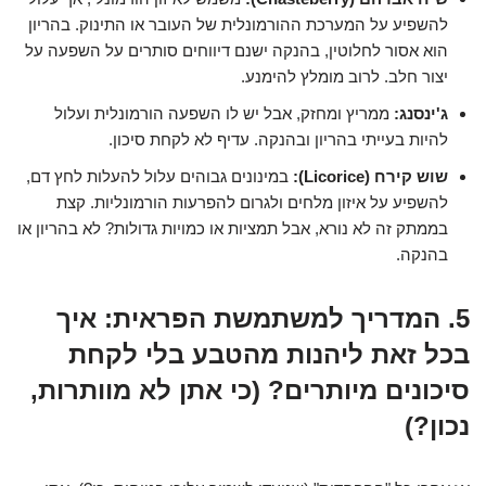
להשפיע על המערכת ההורמונלית של העובר או התינוק. בהריון
הוא אסור לחלוטין, בהנקה ישנם דיווחים סותרים על השפעה על
יצור חלב. לרוב מומלץ להימנע.
ג'ינסנג:
ממריץ ומחזק, אבל יש לו השפעה הורמונלית ועלול
להיות בעייתי בהריון ובהנקה. עדיף לא לקחת סיכון.
שוש קירח (Licorice):
במינונים גבוהים עלול להעלות לחץ דם,
להשפיע על איזון מלחים ולגרום להפרעות הורמונליות. קצת
בממתק זה לא נורא, אבל תמציות או כמויות גדולות? לא בהריון או
בהנקה.
5. המדריך למשתמשת הפראית: איך
בכל זאת ליהנות מהטבע בלי לקחת
סיכונים מיותרים? (כי אתן לא מוותרות,
נכון?)