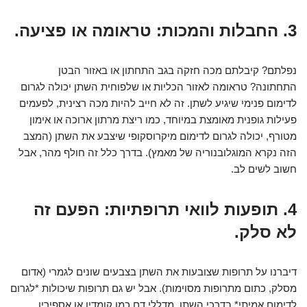
3. החבלות והמכות: טראומה או פציעה.
נפלתם? קיבלתם מכה חזקה בגב התחתון או באזור הבטן
התחתונה? טראומה לאזור הכליות או שלפוחית השתן יכולה לגרום
לדימום פנימי שיגיע לשתן. זה לא חייב להיות מכה רצינית, לפעמים
פעילות גופנית מאומצת במיוחד, כמו ריצת מרתון ארוכה או אימון
מטורף, יכולה לגרום לדימום מיקרוסקופי שיצבע את השתן (המצב
הזה נקרא המוגלובנוריה של מאמץ). בדרך כלל זה חולף מהר, אבל
חשוב לשים לב.
4. תופעות לוואי תרופתיות: הפעם זה
לא סלק.
דיברנו על תרופות שצובעות את השתן בצבעים שונים לגמרי (אדום
מסלק, כתום מתרופות מסוימות). אבל יש גם תרופות שיכולות *לגרום
לדימום אמיתי* בדרכי השתן. מדללי דם כמו קומדין או אספירין,