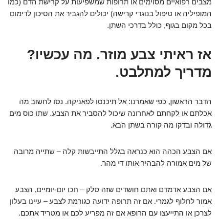
מצבים רפואיים מסוימים או תרופות שמשפיעות על קרישת הדם (כמו
המופיליה או טיפול בנוגדי קרישה) יכולים להגביר את הסיכון לדימום
בכל מקום בגוף, כולל בדרכי השתן.
אז ראיתי צבע מוזר. מה עכשיו?
מדריך למתלבט.
הדבר הראשון, כפי שאמרנו: אל תיכנסו לפאניקה. נסו לחשוב מה
אכלתם או לקחתם לאחרונה שיכול להסביר את הצבע. שתו כוס מים
גדולה ובדקו מה קורה בשתן הבא.
אם הצבע הכהה הוא כנראה בגלל התייבשות קלה – שתייה מרובה
של מים אמורה להבהיר אותו די מהר.
אם הצבע אדמדם ואתם חושדים שזה סלק – חכו יום-יומיים, הצבע
אמור לחלוף לגמרי. אם זה תרופה ידועה כגורמת לצבע – עיינו בעלון
לצרכן או התייעצו עם הרופא אם זה מפריע לכם או מטריד אתכם.