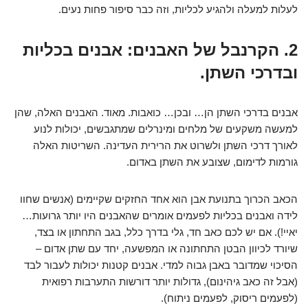
לעלות למעלה ולהגיע לכליות, וזה כבר סיפור פחות נעים.
2. הקרנבל של האבנים: אבנים בכליות
ובדרכי השתן.
אבנים בדרכי השתן הן… ובכן… כואבות. מאוד. האבנים האלה, שהן
למעשה משקעים של מלחים ומינרלים שמתגבשים, יכולות לנוע
לאורך דרכי השתן ולשרוט את הרירית העדינה. השריטות האלה
גורמות לדימום, שצובע את השתן באדום.
הכאב הכרוך בתנועת אבן הוא אחד החזקים שקיימים (אנשים שחוו
לידה ואבנים בכליות לפעמים אומרים שהאבנים היו יותר גרועות…
יאיי!). אם יש לכם כאב חד, גלי בדרך כלל, בגב התחתון או בצד,
שיורד לכיוון הבטן התחתונה או המפשעה, יחד עם שתן אדום –
הסיכוי שמדובר באבן גבוה למדי. אבנים קטנות יכולות לעבור לבד
(אבל זה כאב גיהינום), גדולות יותר דורשות התערבות רפואית
(לפעמים ריסוק, לפעמים ניתוח).