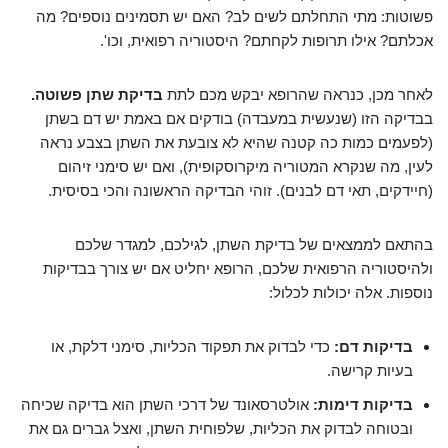
פשוטות: מתי התחלתם לשים לב? האם יש תסמינים נוספים? מה
אכלתם? אילו תרופות לקחתם? היסטוריה רפואית, וכו'.
לאחר מכן, כנראה שהרופא יבקש מכם לתת
בדיקת שתן פשוטה.
בבדיקה הזו (שנעשית במעבדה) בודקים אם באמת יש דם בשתן
(לפעמים כמות כה קטנה שהיא לא צובעת את השתן בצבע נראה
לעין, מה שנקרא המטוריה מיקרוסקופית), ואם יש סימני זיהום
(חיידקים, תאי דם לבנים). זוהי הבדיקה הראשונה והכי בסיסית.
בהתאם לממצאים של בדיקת השתן, לגילכם, למגדר שלכם
ולהיסטוריה הרפואית שלכם, הרופא יחליט אם יש צורך בבדיקות
נוספות. אלה יכולות לכלול:
בדיקות דם:
כדי לבדוק את תפקוד הכליות, סימני דלקת, או
בעיות קרישה.
בדיקות דימות:
אולטרסאונד של דרכי השתן הוא בדיקה שכיחה
ובטוחה לבדוק את הכליות, שלפוחית השתן, ואצל גברים גם את