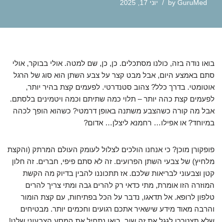
GuruMed
by
יוני 17, 2025
בואו נודה בזה, כולנו מסתכלים. כן, כן, שם למטה. אולי בבוקר, אולי
סתם באמצע היום, אבל מבט קצר על צבע השתן הוא סוג של הרגל
אוטומטי. בדרך כלל? צהוב סטנדרטי. לפעמים קצת בהיר יותר,
לפעמים קצת כהה יותר – תלוי כמה שתיתם וכמה ויטמינים בלסתם.
אבל מה קורה כשהצבע משתנה באופן דרמטי? כשהוא הופך לכהה
במיוחד? או אפילו… רחמנא ליצלן… אדום?
פופקורן מוכן? כי אנחנו הולכים לצלול לעומק העולם המרתק (והקצת
מלחיץ) של צבעי השתן הפרועים. זה לא סתם פיפי, חברים. זה חלון
קטן וצבעוני לבריאות שלכם. אז תתכוננו להבין בדיוק מה הקשת
המוזרה הזו אומרת, מתי כדאי רק להרים גבה ומתי צריך להרים
טלפון לרופא. אל תדאגו, נדבר על הכל בפתיחות, עם קצת הומור
והרבה מאוד מידע שישאיר אתכם רגועים וחכמים יותר. מבטיחים
שלא תצטרכו לגגל את זה שוב. בואו נתחיל את המסע הצבעוני שלנו!