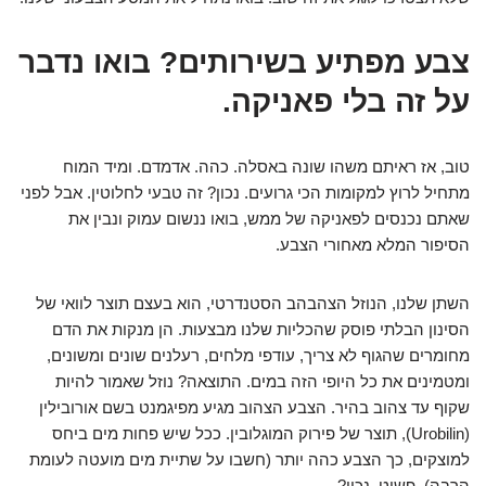
צבע מפתיע בשירותים? בואו נדבר
על זה בלי פאניקה.
טוב, אז ראיתם משהו שונה באסלה. כהה. אדמדם. ומיד המוח
מתחיל לרוץ למקומות הכי גרועים. נכון? זה טבעי לחלוטין. אבל לפני
שאתם נכנסים לפאניקה של ממש, בואו ננשום עמוק ונבין את
הסיפור המלא מאחורי הצבע.
השתן שלנו, הנוזל הצהבהב הסטנדרטי, הוא בעצם תוצר לוואי של
הסינון הבלתי פוסק שהכליות שלנו מבצעות. הן מנקות את הדם
מחומרים שהגוף לא צריך, עודפי מלחים, רעלנים שונים ומשונים,
ומטמינים את כל היופי הזה במים. התוצאה? נוזל שאמור להיות
שקוף עד צהוב בהיר. הצבע הצהוב מגיע מפיגמנט בשם אורובילין
(Urobilin), תוצר של פירוק המוגלובין. ככל שיש פחות מים ביחס
למוצקים, כך הצבע כהה יותר (חשבו על שתיית מים מועטה לעומת
הרבה). פשוט, נכון?