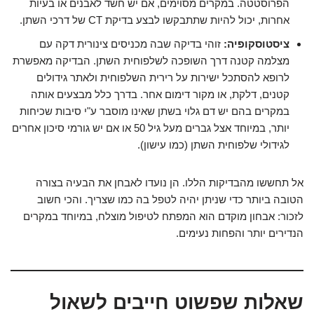
הפרוסטטה. במקרים מסוימים, אם יש חשד לאבנים או בעיות
אחרות, יכול להיות שתתבקשו לבצע בדיקת CT של דרכי השתן.
ציסטוסקופיה:
זוהי בדיקה שבה מכניסים צינורית דקה עם
מצלמה קטנה דרך השופכה לשלפוחית השתן. הבדיקה מאפשרת
לרופא להסתכל ישירות על רירית השלפוחית ולאתר גידולים
קטנים, דלקת, או מקור דימום אחר. בדרך כלל מבצעים אותה
במקרים בהם יש דם גלוי בשתן שאינו מוסבר ע"י סיבות שכיחות
יותר, במיוחד אצל גברים מעל גיל 50 או אם יש גורמי סיכון אחרים
לגידולי שלפוחית השתן (כמו עישון).
אל תחששו מהבדיקות הללו. הן נועדו לאבחן את הבעיה בצורה
הטובה ביותר כדי שניתן יהיה לטפל בה כמו שצריך. והכי חשוב
לזכור: אבחון מוקדם הוא המפתח לטיפול מוצלח, במיוחד במקרים
הנדירים יותר והפחות נעימים.
שאלות שפשוט חייבים לשאול