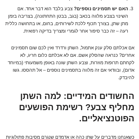
האם יש תסמינים נוספים?
צבע בלבד הוא דבר אחד. אם
השינוי בצבע מלווה בכאב (בגב, בבטן התחתונה), בצריבה בזמן
מתן שתן, בצורך תכוף ללכת לשירותים, בחום, או בתחושה כללית
רעה – זה כבר סיפור אחר לגמרי ומצריך בדיקה רפואית.
אם אכלתם סלק ענק אתמול, השתן ורדרד ואין לכם שום תסמינים
אחרים? כנראה שהסלק אשם. אם לא אכלתם כלום חריג, לא
לקחתם תרופות מוזרות, וצבע השתן שונה באופן משמעותי (במיוחד
אדום), ובוודאי אם זה מלווה בתסמינים נוספים – אל תהססו. גשו
להיבדק.
החשודים המידיים: למה השתן
מחליף צבע? רשימת הפושעים
הפוטנציאליים.
כשאנחנו מדברים על שתן כהה או אדמדם שנגרם מסיבות פתולוגיות