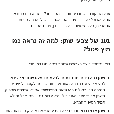
אבל מה קורה כשהצבע הופך דרמטי יותר? כשהוא חום כהה או
אפילו אדום? זה כבר סיפור אחר לגמרי. ויש לו הרבה סיבות
אפשריות, חלקן שטויות וחלקן… ובכן, פחות שטויות.
101 של צבעי שתן: למה זה נראה כמו
מיץ פטל?
בואו נתמקד בשני הצבעים שמטרידים אותנו במיוחד:
שתן כהה (חום, חום-כתום, לפעמים כמעט שחור):
זה יכול
לנוע מצבע ענבר כהה מאוד ועד חום שדומה לקולה. לפעמים
הסיבה הכי בנאלית היא פשוט התייבשות. אם לא שתיתם מספיק,
השתן מרוכז יותר והאורובילין נראה דומיננטי יותר. אבל זה לא
תמיד הסיפור המלא.
שתן אדמדם או ורדרד:
זה הצבע שבאמת מדליק נורות אדומות