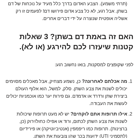
(תרתי משמע). הצבע האדום בדרך כלל מעיד על נוכחות של דם
בשתן. אבל רגע, לא כל צבע אדום פירושו דם! לפעמים זו רק
אשליה אופטית שנוצרה על ידי דברים אחרים.
האם זה באמת דם בשתן? 3 שאלות
קטנות שיעזרו לכם להירגע (או לא).
לפני שקופצים למסקנות, בואו נחשוב רגע:
מה אכלתם לאחרונה?
כן, נשמע מצחיק, אבל מאכלים מסוימים
יכולים לשנות את צבע השתן. סלק, למשל, הוא אלוף העולם
ביצירת שתן ורדרד או אדמדם. גם פירות יער כמו אוכמניות יכולים
לעשות את העבודה.
אילו תרופות אתם לוקחים?
יש לא מעט תרופות שיכולות
לשנות את צבע השתן לכתום, ורוד או אפילו כחול/ירוק (כן,
ברצינות). תרופות כמו ריפמפין (אנטיביוטיקה) או פירידיום
(לתסמיני UTI) ידועות בכך שהן צובעות את השתן.