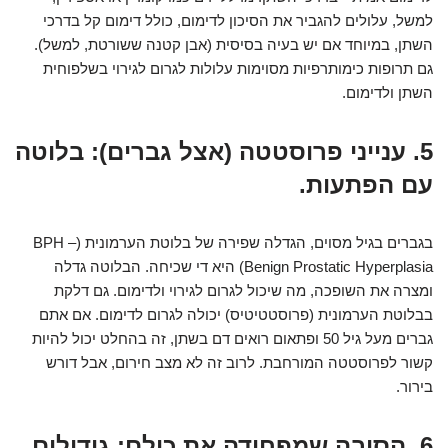
למשל, עלולים להגביר את הסיכון לדימום, כולל דימום קל בדרכי
השתן, במיוחד אם יש בעיה בסיסית (אבן קטנה ששורטת, למשל).
גם תרופות כימותרפיות מסוימות עלולות לגרום לגירוי בשלפוחית
השתן ולדימום.
5. ענייני פרוסטטה (אצל גברים): בלוטה
עם הפתעות.
בגברים בגיל מסוים, הגדלה שפירה של בלוטת הערמונית (BPH –
Benign Prostatic Hyperplasia) היא די שכיחה. הבלוטה גדלה
ומצרה את השופכה, מה שיכול לגרום לגירוי ולדימום. גם דלקת
בבלוטת הערמונית (פרוסטטיטיס) יכולה לגרום לדימום. אם אתם
גברים מעל גיל 50 ופתאום רואים דם בשתן, זה בהחלט יכול להיות
קשור לפרוסטטה המורחבת. לרוב זה לא מצב חירום, אבל דורש
בירור.
6. הסיבה שמפחידה את כולם: גידולים.