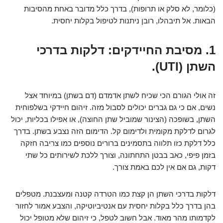
(כלומר, לא סלק או תרופות), בדרך כלל מדובר באחת מהסיבות
הבאות. אל תיבהלו, רובן ניתנות לטיפול בקלות יחסית.
1. מסיבת החיידקים: דלקות בדרכי
השתן (UTI).
זה אולי הגורם הכי שכיח לשתן אדמדם (דם בשתן) במיוחד אצל
נשים, אם כי גם גברים יכולים לסבול מזה. זיהום חיידקי בשלפוחית
השתן, בשופכה (הצינור שמוביל שתן החוצה), או אפילו בכליות, יכול
לגרום לדלקת מקומית ולדימום קל. הדימום הזה נצבע בשתן. בדרך
כלל דלקת כזו תלווה בתסמינים ברורים נוספים כמו צריבה חזקה
בזמן פיפי, כאב בבטן התחתונה, וצורך ללכת לשירותים כל שתי
דקות, גם אם אין לכם באמת צורך.
דלקות בדרכי השתן הן קצת כמו הטרדה קטנה ומעצבנת. מטפלים
בהן בדרך כלל בקלות יחסית עם אנטיביוטיקה, והצבע אמור לחזור
לקדמותו מהר מאוד. אבל חשוב לטפל, כי זיהום שלא מטופל יכול