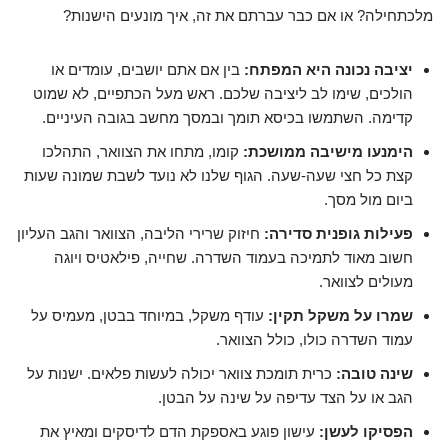
מלכתחילה? או אם כבר עברתם את זה, איך מונעים הישנות?
יציבה נכונה היא המפתח:
בין אם אתם יושבים, עומדים או
הולכים, שימו לב ליציבה שלכם. ראש מעל הכתפיים, לא שמוט
קדימה. השתמשו בכיסא תומך ובמסך מחשב בגובה העיניים.
הימנעו מישיבה ממושכת:
קומו, מתחו את הצוואר, התהלכו
קצת כל חצי שעה-שעה. הגוף שלנו לא נועד לשבת שמונה שעות
ביום מול מסך.
פעילות גופנית סדירה:
חיזוק שרירי הליבה, הצוואר והגב העליון
חשוב מאוד לתמיכה בעמוד השדרה. שחייה, פילאטיס ויוגה
מעולים לצוואר.
שמרו על משקל תקין:
עודף משקל, במיוחד בבטן, מעמיס על
עמוד השדרה כולו, כולל הצוואר.
שינה טובה:
כרית תומכת צוואר יכולה לעשות פלאים. ישנות על
הגב או על הצד עדיפה על שינה על הבטן.
הפסיקו לעשן:
עישון פוגע באספקת הדם לדיסקים ומאיץ את