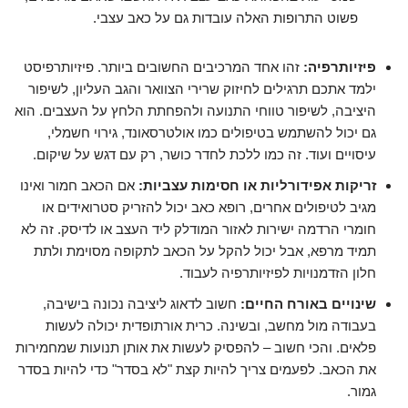
פשוט התרופות האלה עובדות גם על כאב עצבי.
פיזיותרפיה:
זהו אחד המרכיבים החשובים ביותר. פיזיותרפיסט
ילמד אתכם תרגילים לחיזוק שרירי הצוואר והגב העליון, לשיפור
היציבה, לשיפור טווחי התנועה ולהפחתת הלחץ על העצבים. הוא
גם יכול להשתמש בטיפולים כמו אולטרסאונד, גירוי חשמלי,
עיסויים ועוד. זה כמו ללכת לחדר כושר, רק עם דגש על שיקום.
זריקות אפידורליות או חסימות עצביות:
אם הכאב חמור ואינו
מגיב לטיפולים אחרים, רופא כאב יכול להזריק סטרואידים או
חומרי הרדמה ישירות לאזור המודלק ליד העצב או לדיסק. זה לא
תמיד מרפא, אבל יכול להקל על הכאב לתקופה מסוימת ולתת
חלון הזדמנויות לפיזיותרפיה לעבוד.
שינויים באורח החיים:
חשוב לדאוג ליציבה נכונה בישיבה,
בעבודה מול מחשב, ובשינה. כרית אורתופדית יכולה לעשות
פלאים. והכי חשוב – להפסיק לעשות את אותן תנועות שמחמירות
את הכאב. לפעמים צריך להיות קצת "לא בסדר" כדי להיות בסדר
גמור.