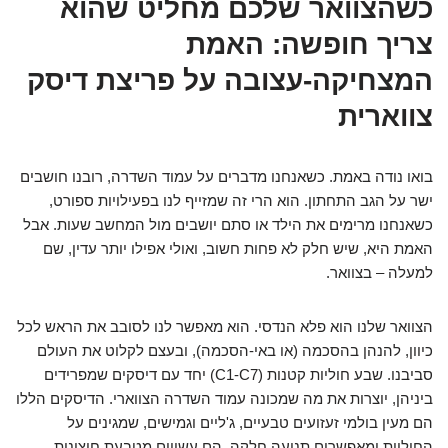
כשהצוואר שלכם מחליט שהוא
צריך חופשה: האמת
המצחיקה-עצובה על פריצת דיסק
צווארית
בואו נודה באמת. כשאנחנו מדברים על עמוד השדרה, רובנו חושבים
ישר על הגב התחתון. הוא הרי זה שמזייף לנו בפעילויות ספורט,
כשאנחנו מרימים את הילד או סתם יושבים מול המחשב שעות. אבל
האמת היא, שיש חלק לא פחות חשוב, ואולי אפילו יותר עדין, שם
למעלה – בצוואר.
הצוואר שלנו הוא פלא הנדסי. הוא מאפשר לנו לסובב את הראש לכל
כיוון, להנהן בהסכמה (או באי-הסכמה), ובעצם לקלוט את העולם
סביבנו. שבע חוליות קטנות (C1-C7) יחד עם דיסקים שמפרידים
ביניהן, יוצרות את מה שמכונה עמוד השדרה הצווארי. הדיסקים הללו
הם מעין בולמי זעזועים טבעיים, ג'ליים וגמישים, שמגינים על
החוליות ומאפשרים תנועה חלקה. הם עשויים מטבעת חיצונית