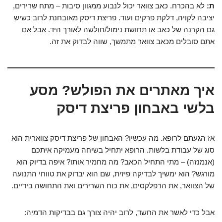
ת:
לא בהכרח. כאב צוואר יכול לנבוע ממגוון סיבות – מתח שרירים,
יציבה לקויה, דלקת פרקים ועוד. פריצת דיסק מאובחנת לרוב כשיש
גם הקרנה של כאב או תחושת נימול/חולשה לאורך היד. אבל אם
אתם סובלים מכאב צוואר מתמשך, שווה לבדוק את זה.
איך מאתרים את הפולש? מסע
בלשי באבחון פריצת דיסק
אז הגעתם לרופא. מה עכשיו? האבחון של פריצת דיסק צווארית הוא
סוג של עבודת בלשות. הרופא יתחיל בשיחה מעמיקה איתכם
(אנמנזה) – מתי התחיל הכאב? מה מחמיר אותו? איפה בדיוק הוא
מורגש? הוא ימשיך לבדיקה פיזית, שם הוא יבדוק את טווחי התנועה
של הצוואר, את הרפלקסים, את כוח השרירים ואת התחושה בידיים.
אבל כדי לאשר את החשד, לרוב יהיה צורך גם בבדיקות הדמיה: