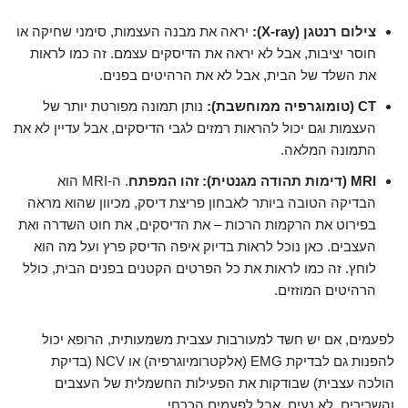
צילום רנטגן (X-ray):
יראה את מבנה העצמות, סימני שחיקה או
חוסר יציבות, אבל לא יראה את הדיסקים עצמם. זה כמו לראות
את השלד של הבית, אבל לא את הרהיטים בפנים.
CT (טומוגרפיה ממוחשבת):
נותן תמונה מפורטת יותר של
העצמות וגם יכול להראות רמזים לגבי הדיסקים, אבל עדיין לא את
התמונה המלאה.
MRI (דימות תהודה מגנטית):
זהו המפתח
. ה-MRI הוא
הבדיקה הטובה ביותר לאבחון פריצת דיסק, מכיוון שהוא מראה
בפירוט את הרקמות הרכות – את הדיסקים, את חוט השדרה ואת
העצבים. כאן נוכל לראות בדיוק איפה הדיסק פרץ ועל מה הוא
לוחץ. זה כמו לראות את כל הפרטים הקטנים בפנים הבית, כולל
הרהיטים המוזזים.
לפעמים, אם יש חשד למעורבות עצבית משמעותית, הרופא יכול
להפנות גם לבדיקת EMG (אלקטרומיוגרפיה) או NCV (בדיקת
הולכה עצבית) שבודקות את הפעילות החשמלית של העצבים
והשרירים. לא נעים, אבל לפעמים הכרחי.