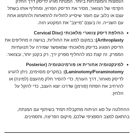
הנפוצות והמוצלחות ביותר. המנתח מגיע לדיסק דרך החלק
הקדמי של הצוואר, מסיר את הדיסק הפרוץ, ומחליף אותו בשתל
עצם או כלוב עם חומר שיסייע לחוליות להתאחות ולהתמזג אחת
עם השנייה. זה בעצם "מייצב" את המקטע הזה.
החלפת דיסק צווארי מלאכותי (Cervical Disc
Arthroplasty):
במקום למזג את החוליות, בגישה זו מחליפים את
הדיסק הפגוע בדיסק מלאכותי שמאפשר שמירה על תנועתיות
המפרק. זה קצת כמו להחליף מפרק ירך, רק בקטן יותר, ובצוואר.
למינקטומיה אחורית או פורמינוטומיה (Posterior
Laminotomy/Foraminotomy):
במקרים מסוימים, ניתן להגיע
לדיסק מאחור, דרך העורף, כדי להסיר חלק מהעצם (למינה) או
להרחיב את הפתח (פורמן) שדרכו יוצא העצב, כדי להקל על
הלחץ.
ההחלטה על סוג הניתוח מתקבלת תמיד בשיתוף עם המנתח,
בהתאם למצב הספציפי שלכם, מיקום הפריצה, ותסמינים.