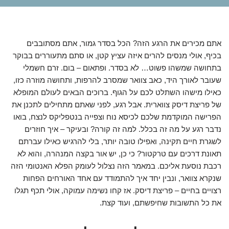
אתם מכירים את הרגע הזה? הכל בסדר גמור, אתם מסתובבים
בכיף, אולי מנסים להרים איזה עציץ קטן, או סתם מתעוררים בבוקר
בתחושה שמשהו פשוט… לא בסדר. ופתאום – בום. זרם חשמלי
שעובר לאורך היד, כאב צוואר שמסרב להרפות, ותחושה מוזרה כזו,
כאילו מישהו השתלט לכם על הגוף. ברוכים הבאים לעולם המופלא
של פריצת דיסק צווארית. אבל רגע, לפני שאתם מתחילים לתכנן את
הפרישה המוקדמת שלכם לכיסא נוח וצפייה בנטפליקס לנצח, בואו
נדבר רגע על מה זה בכלל. למה זה קורה? ובעיקר – איך חוזרים
לשגרת חיים תקינה, ואפילו טובה יותר, בלי להרגיש כאילו עברתם
תאונת דרכים עם טרקטור? כי כן, יש אור בקצה המנהרה, והוא לא
רכבת נוסעת אליכם. במאמר הזה נצלול לעומק הפלא האנטומי הזה
שנקרא צוואר, ונבין יחד איך להתמודד עם אחד האורחים הפחות
רצויים בחיים – פריצת דיסק. אז קחו נשימה עמוקה, אולי תכף תגלו
את כל התשובות שחיפשתם, ועוד קצת.