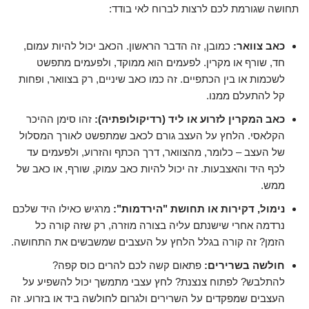
תחושה שגורמת לכם לרצות לברוח לאי בודד:
כאב צוואר:
כמובן, זה הדבר הראשון. הכאב יכול להיות עמום,
חד, שורף או מקרין. לפעמים הוא ממוקד, ולפעמים מתפשט
לשכמות או בין הכתפיים. זה כמו כאב שיניים, רק בצוואר, ופחות
קל להתעלם ממנו.
כאב המקרין לזרוע או ליד (רדיקולופתיה):
זהו סימן ההיכר
הקלאסי. הלחץ על העצב גורם לכאב שמתפשט לאורך המסלול
של העצב – כלומר, מהצוואר, דרך הכתף והזרוע, ולפעמים עד
לכף היד והאצבעות. זה יכול להיות כאב עמוק, שורף, או כאב של
ממש.
נימול, דקירות או תחושת "הירדמות":
מרגיש כאילו היד שלכם
נרדמה אחרי שישנתם עליה בצורה מוזרה, רק שזה קורה כל
הזמן? זה קורה בגלל הלחץ על העצבים שמשבשים את התחושה.
חולשה בשרירים:
פתאום קשה לכם להרים כוס קפה?
להתלבש? לפתוח צנצנת? לחץ עצבי מתמשך יכול להשפיע על
העצבים שמפקדים על השרירים ולגרום לחולשה ביד או בזרוע. זה