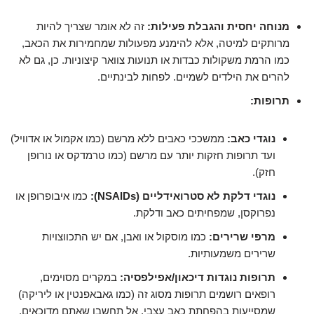
מנוחה יחסית והגבלת פעילות:
זה לא אומר שצריך להיות
מרותקים למיטה, אלא להימנע מפעולות שמחמירות את הכאב,
כמו הרמת משקולות כבדות או תנועות צוואר קיצוניות. כן, גם לא
להרים את הילדים לשמיים. לפחות לבינתיים.
תרופות:
נוגדי כאב:
ממשככי כאבים ללא מרשם (כמו אקמול או אדוויל)
ועד תרופות חזקות יותר עם מרשם (כמו טרמדקס או נורופן
חזק).
נוגדי דלקת לא סטרואידליים (NSAIDs):
כמו איבופרופן או
נפרוקסן, שמפחיתים כאב ודלקת.
מרפי שרירים:
כמו מוסקול או ואבן, אם יש התכווצויות
שרירים משמעותיות.
תרופות נוגדות דיכאון/אפילפסיה:
במקרים מסוימים,
רופאים רושמים תרופות מסוג זה (כמו גאבאפנטין או ליריקה)
שמסייעות בהפחתת כאב עצבי. אל תחשבו שאתם מדוכאים,