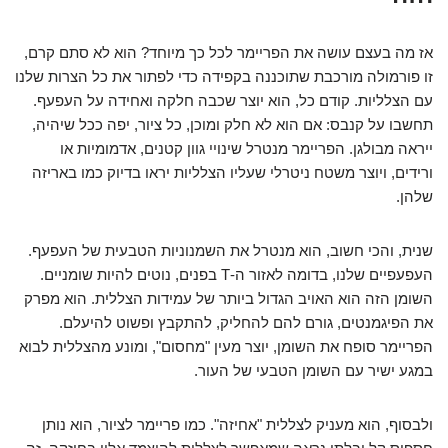
אז מה בעצם עושה את הפריימר לכל כך מיוחד? הוא לא סתם קרם,
זו פורמולה מורכבת שתוכננה בקפידה כדי לפתור את כל הצרות שלנו
עם הצלליות. קודם כל, הוא יוצר שכבה חלקה ואחידה על העפעף.
תחשבו על קנבס: אם הוא לא חלק ומוכן, כל ציור, יפה ככל שיהיה,
ייראה מבולגן. הפריימר מנטרל שינויי גוון קטנים, אדמומיות או
ורידים, ויוצר משטח ניטרלי שעליו הצלליות יראו בדיוק כמו באריזה
שלהן.
שנית, והכי חשוב, הוא מנטרל את השמנוניות הטבעית של העפעף.
העפעפיים שלנו, בדומה לאזור ה-T בפנים, נוטים להיות שומניים.
השומן הזה הוא האויב הגדול ביותר של עמידות הצללית. הוא מפרק
את הפיגמנטים, גורם להם להחליק, להתקבץ ופשוט להיעלם.
הפריימר סופח את השומן, יוצר מעין "מחסום", ומונע מהצללית לבוא
במגע ישיר עם השומן הטבעי של העור.
ולבסוף, הוא מעניק לצללית "אחיזה". כמו פריימר לציור, הוא נותן