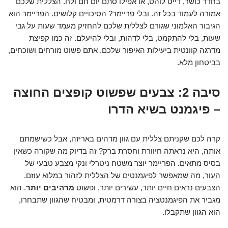
בחדר כושר, דייט לוהט, או אפילו סתם יום חם ולח. הצללית שלכם
אמורה לעמוד בכל זה. ובלי פריימר? הסיכויים קלושים. הפריימר הוא
הגיבור האלמוני שגורם לצללית שלכם להחזיק מעמד שעות על גבי
שעות, בלי להתקמט, בלי לדהות, ובלי להיעלם. זה כמו קפיצת
מדרגה קוונטית ביעילות האיפור שלכם. אתם פשוט מורחים ושוכחים,
בביטחון מלא.
סיבה 2: צבעים שפשוט קופצים החוצה
– פיגמנט בשיא הדרו
קרה לכם שקניתם צללית עם גוון מדהים באריזה, אבל כשישמתם
אותה, היא נראתה חיוורת וחסרת ברק? זה בדיוק מה שקורה כשאין
בסיס מתאים. הפריימר יוצר משטח ניטרלי ונקי מצבע טבעי של
העור, מה שמאפשר לפיגמנטים של הצללית לזהור במלוא עוזם.
הצבעים נראים חיים יותר, עשירים יותר, ופשוט
מרהיבים יותר
. הוא
מגביר את הפיגמנטציה בצורה דרמטית, ומבטיח שהגוון שתבחרו,
הוא הגוון שתקבלו.