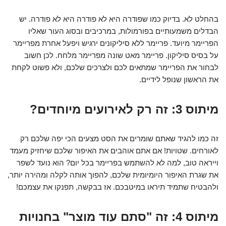
בהחלט לא. בדיוק כמו שפודרה היא לא פודרה היא לא פודרה. יש
הבדלים משמעותיים בפורמולות, במרכיבים ובסוג העור שאליו
הפריימר מיועד. פריימר ללא סיליקונים ירגיש ויפעל אחרת מפריימר
על בסיס סיליקון. פריימר מאט שונה מפריימר מלחח. לכן חשוב
לבחור את הפריימר שמתאים לכם ולצרכים שלכם, ולא פשוט לקחת
את הראשון שנופל לידיים.
מיתוס 3: זה רק לאירועים מיוחדים?
זה כמו להגיד שאתם שומרים את הסט מצעים הכי יפה שלכם רק
לאורחים. שטויות! אם אתם אוהבים את האיפור שלכם שיחזיק מעמד
וייראה טוב, למה לא להשתמש בפריימר בכל יום? הוא נועד לשפר
את שגרת האיפור היומיומית שלכם, להפוך אותה לקלה ומהירה יותר,
ולהבטיח שתמיד תיראו במיטבכם. אז בבקשה, תפנקו את עצמכם!
מיתוס 4: זה "סתם עוד מוצר" בחנויות