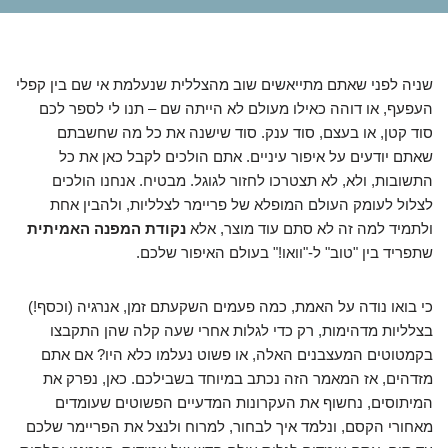
שניה לפני שאתם מתייאשים שוב מהצללית שנעלמת אי שם בין קפלי
העפעף, או דוהה כאילו מעולם לא הייתה שם – תנו לי לספר לכם
סוד קטן, או בעצם, סוד ענק. סוד שישנה את כל מה שחשבתם
שאתם יודעים על איפור עיניים. אתם הולכים לקבל כאן את כל
התשובות, ולא, לא תצטרכו לחזור לגוגל. מבטיח. אנחנו הולכים
לצלול לעומק העולם המופלא של פריימר לצלליות, ולהבין אחת
ולתמיד למה זה לא סתם עוד מוצר, אלא
נקודת המפנה האמיתית
שתפריד בין "טוב" ל-"וואו!" בעולם האיפור שלכם.
כי בואו נודה על האמת, כמה פעמים השקעתם זמן, אנרגיה (וכסף!)
בצלליות מדהימות, רק כדי לגלות אחרי שעה קלה שהן התקבצו
בקמטוטים המעצבנים האלה, או פשוט נעלמו כלא היו? אם אתם
מזדהים, אז המאמר הזה נכתב במיוחד בשבילכם. כאן, נפרק את
המיתוסים, נחשוף את העקרונות המדעיים הפשוטים שעומדים
מאחורי הקסם, ונלמד איך לבחור, למרוח ולנצל את הפריימר שלכם