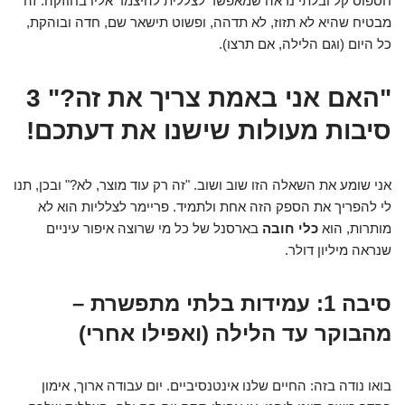
חספוס קל ובלתי נראה שמאפשר לצללית להיצמד אליו בחוזקה. זה
מבטיח שהיא לא תזוז, לא תדהה, ופשוט תישאר שם, חדה ובוהקת,
כל היום (וגם הלילה, אם תרצו).
"האם אני באמת צריך את זה?" 3
סיבות מעולות שישנו את דעתכם!
אני שומע את השאלה הזו שוב ושוב. "זה רק עוד מוצר, לא?" ובכן, תנו
לי להפריך את הספק הזה אחת ולתמיד. פריימר לצלליות הוא לא
מותרות, הוא
כלי חובה
בארסנל של כל מי שרוצה איפור עיניים
שנראה מיליון דולר.
סיבה 1: עמידות בלתי מתפשרת –
מהבוקר עד הלילה (ואפילו אחרי)
בואו נודה בזה: החיים שלנו אינטנסיביים. יום עבודה ארוך, אימון