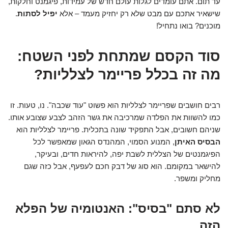
עד תום. אתם עומדים לגלות עולם חדש של עמידות, פיגמנט וחלקות,
שישאיר אתכם עם מבט שלא רק יחזיק מעמד – אלא
יפיל לסתות
.
מוכנים? בואו נתחיל!
סוד הקסם שמתחת לפני השטח:
מה זה בכלל פריימר לצלליות?
רבים חושבים שפריימר לצלליות הוא פשוט "עוד שכבה". נו, טעות. זו
כמו להשוות את הפלדה שמרכיבה את גשר הזהב לצבע שצובע אותו.
שניהם חשובים, אבל התפקיד שונה בתכלית. פריימר לצלליות הוא
הבסיס האיתן
, המנוע הסמוי, המהנדס הגאון שמאפשר לכל
הפיגמנטים של הצללית לשבת יפה, להיראות חדים, ובעיקר,
להישאר במקומם. הוא סוג של דבק חכם לעפעף, אבל כזה שגם
מחליק ומשפר.
לא סתם "בסיס": האנטומיה של הפלא
הזה