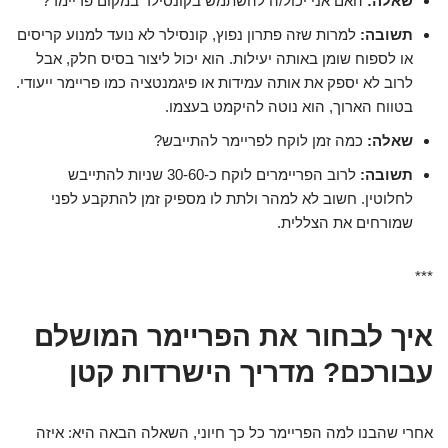
שאלה:
האם אני יכול/ה להשתמש בקונסילר במקום פריימר?
תשובה:
למרות שזה פתרון נפוץ, קונסילר לא נועד למנוע קריסים
או לספוח שומן באותה יעילות. הוא יכול ליצור בסיס חלק, אבל
לרוב לא יספק את אותה עמידות או פיגמנטציה כמו פריימר ייעודי.
בטווח הארוך, הוא נוטה להיקמט בעצמו.
שאלה:
כמה זמן לוקח לפריימר להתייבש?
תשובה:
לרוב הפריימרים לוקח כ-30-60 שניות להתייבש
לחלוטין. חשוב לא למהר ולתת לו מספיק זמן להתקבע לפני
שמורחים את הצללית.
***
איך לבחור את הפריימר המושלם
עבורכם? מדריך הישרדות קטן
אחרי שהבנו למה הפריימר כל כך חיוני, השאלה הבאה היא: איזה