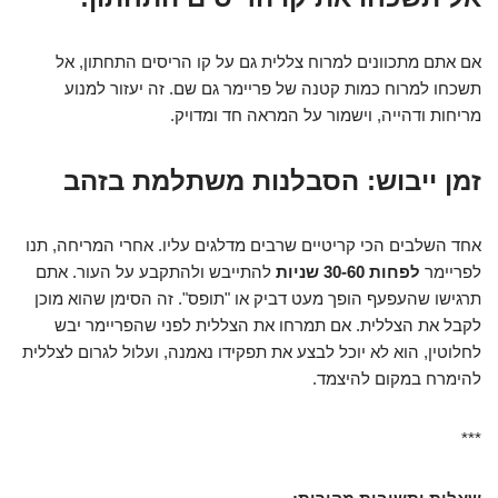
אם אתם מתכוונים למרוח צללית גם על קו הריסים התחתון, אל
תשכחו למרוח כמות קטנה של פריימר גם שם. זה יעזור למנוע
מריחות ודהייה, וישמור על המראה חד ומדויק.
זמן ייבוש: הסבלנות משתלמת בזהב
אחד השלבים הכי קריטיים שרבים מדלגים עליו. אחרי המריחה, תנו
לפריימר
לפחות 30-60 שניות
להתייבש ולהתקבע על העור. אתם
תרגישו שהעפעף הופך מעט דביק או "תופס". זה הסימן שהוא מוכן
לקבל את הצללית. אם תמרחו את הצללית לפני שהפריימר יבש
לחלוטין, הוא לא יוכל לבצע את תפקידו נאמנה, ועלול לגרום לצללית
להימרח במקום להיצמד.
***