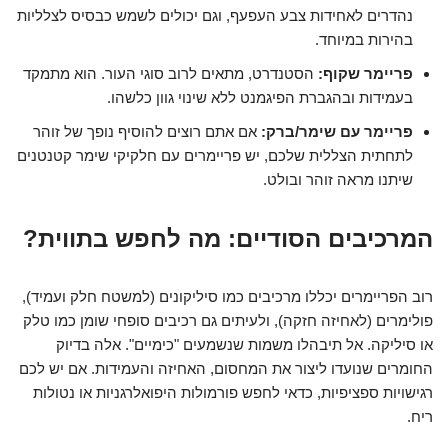
נהדרים לאחידות צבע העפעף, וגם יכולים לשמש כבסיס לצלליות
בהירות במיוחד.
פריימר שקוף:
הסטנדרט, מתאים לרוב סוגי העור. הוא מתמקד
בעמידות ובהגברת הפיגמנט ללא שינוי גוון כלשהו.
פריימר עם שימר/ברק:
אם אתם רוצים להוסיף נופך של זוהר
לתחתית הצללית שלכם, יש פריימרים עם חלקיקי שימר קטנטנים
שיתנו מראה זוהר ובולט.
המרכיבים הסודיים: מה לחפש בתווית?
רוב הפריימרים יכללו מרכיבים כמו סיליקונים (למשטח חלק ועמיד),
פולימרים (לאחיזה חזקה), ולעיתים גם רכיבים סופחי שומן כמו טלק
או סיליקה. אל תיבהלו משמות שנשמעים "כימיים". אלה בדיוק
החומרים שנועדו ליצור את המחסום, האחיזה והעמידות. אם יש לכם
רגישויות ספציפיות, כדאי לחפש פורמולות היפואלרגניות או נטולות
ריח.