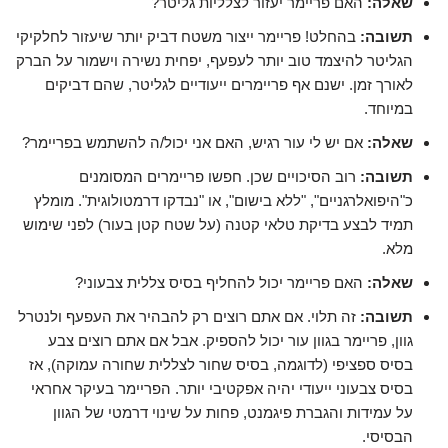
שאלה:
האם פריימר יעזור לצלליות גליטר?
תשובה:
בהחלט! פריימר ייצור משטח דביק יותר שיעזור לחלקיקי
הגליטר להיצמד טוב יותר לעפעף, יפחית נשירה וישמור על הברק
לאורך זמן. ישנם אף פריימרים ייעודיים לגליטר, שהם דביקים
במיוחד.
שאלה:
אם יש לי עור רגיש, האם אני יכול/ה להשתמש בפריימר?
תשובה:
רוב הסיכויים שכן. חפשו פריימרים המסומנים
כ"היפואלרגניים", "ללא בישום", או "נבדקו דרמטולוגית". מומלץ
תמיד לבצע בדיקת טלאי קטנה (על שטח קטן בעור) לפני שימוש
מלא.
שאלה:
האם פריימר יכול להחליף בסיס צללית צבעוני?
תשובה:
זה תלוי. אם אתם רוצים רק להבהיר את העפעף ולנטרל
גוון, פריימר בגוון עור יכול להספיק. אבל אם אתם רוצים צבע
בסיס ספציפי (לדוגמה, בסיס שחור לצללית שחורה עמוקה), אז
בסיס צבעוני ייעודי יהיה אפקטיבי יותר. הפריימר בעיקר אחראי
על עמידות והגברת פיגמנט, פחות על שינוי דרמטי של הגוון
הבסיסי.