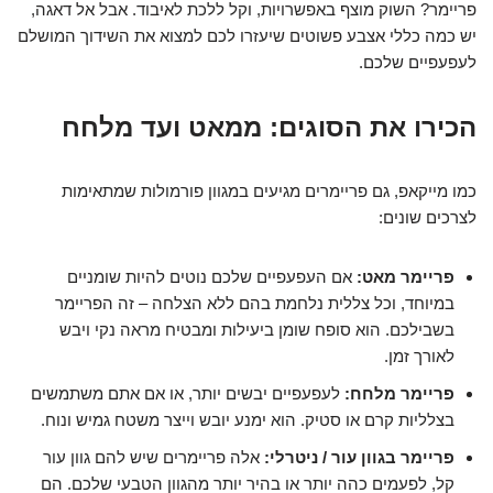
פריימר? השוק מוצף באפשרויות, וקל ללכת לאיבוד. אבל אל דאגה,
יש כמה כללי אצבע פשוטים שיעזרו לכם למצוא את השידוך המושלם
לעפעפיים שלכם.
הכירו את הסוגים: ממאט ועד מלחח
כמו מייקאפ, גם פריימרים מגיעים במגוון פורמולות שמתאימות
לצרכים שונים:
פריימר מאט:
אם העפעפיים שלכם נוטים להיות שומניים
במיוחד, וכל צללית נלחמת בהם ללא הצלחה – זה הפריימר
בשבילכם. הוא סופח שומן ביעילות ומבטיח מראה נקי ויבש
לאורך זמן.
פריימר מלחח:
לעפעפיים יבשים יותר, או אם אתם משתמשים
בצלליות קרם או סטיק. הוא ימנע יובש וייצר משטח גמיש ונוח.
פריימר בגוון עור / ניטרלי:
אלה פריימרים שיש להם גוון עור
קל, לפעמים כהה יותר או בהיר יותר מהגוון הטבעי שלכם. הם