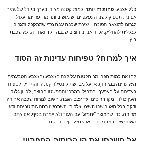
כלל אצבע:
פחות זה יותר
. כמות קטנה מאוד, בערך בגודל של גרגר
אפונה, תספיק לשני העפעפיים. שימוש ביותר מדי פריימר עלול
לגרום לתוצאה הפוכה – יצירת שכבה עבה מדי שתתקפל ותגרום
לצללית להחליק. זכרו, אנחנו רוצים שכבה דקה ואחידה, לא שכבת
בוץ.
איך למרוח? טפיחות עדינות זה הסוד
קחו את כמות הפריימר הקטנה על קצה האצבע (האצבע הטבעתית
היא עדינה במיוחד), או על מברשת קונסילר קטנה, והתחילו לטפוח
בעדינות על העפעף. התחילו במרכז והתפשטו החוצה, לכיוון גלגל
העין כולו – מקו הריסים ועד עצם הגבה. חשוב למרוח שכבה אחידה
ודקה בכל האזור שבו תשימו צללית. השתמשו בתנועות טפיחה ולא
מריחה, כדי שהמוצר "יתמזג" עם העור ולא יימרח בכיף. אם אתם
משתמשים במברשת, ודאו שהיא נקייה ויבשה.
אל תשכחו את קו הריסים התחתון!