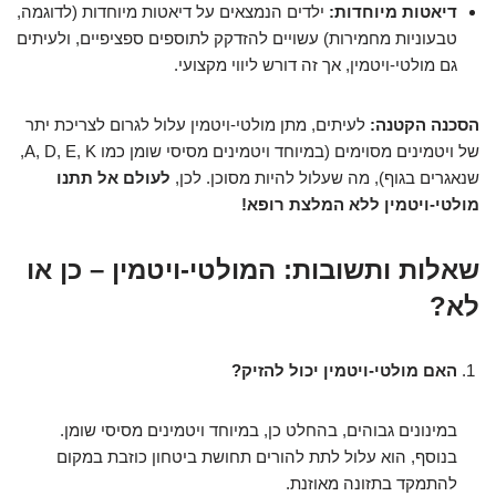
דיאטות מיוחדות:
ילדים הנמצאים על דיאטות מיוחדות (לדוגמה,
טבעוניות מחמירות) עשויים להזדקק לתוספים ספציפיים, ולעיתים
גם מולטי-ויטמין, אך זה דורש ליווי מקצועי.
הסכנה הקטנה:
לעיתים, מתן מולטי-ויטמין עלול לגרום לצריכת יתר
של ויטמינים מסוימים (במיוחד ויטמינים מסיסי שומן כמו A, D, E, K,
שנאגרים בגוף), מה שעלול להיות מסוכן. לכן,
לעולם אל תתנו
מולטי-ויטמין ללא המלצת רופא!
שאלות ותשובות: המולטי-ויטמין – כן או
לא?
האם מולטי-ויטמין יכול להזיק?
במינונים גבוהים, בהחלט כן, במיוחד ויטמינים מסיסי שומן.
בנוסף, הוא עלול לתת להורים תחושת ביטחון כוזבת במקום
להתמקד בתזונה מאוזנת.