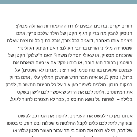
הורים יקרים, ברוכים הבאים לזירת ההתמודדות הגדולה מכולן:
הניסיון להבין מה בדיוק הגוף הקטן של הילד שלכם צריך. אתם
מזינים אותו באהבה, דואגים לכל צורך, אבל בתוך כל זה צצה שאלה
שמטרידה מיליוני הורים ברחבי העולם: האם הפינוק הקולינרי
שהכנתם מספיק, או שאולי חסר לו משהו? האם ה"שלוק" הקטן של
הוויטמין בבוקר הוא חובה, או בזבוז זמן? אם אי פעם מצאתם את
עצמכם שקועים בוויכוח פנימי (או חיצוני, אנחנו לא שופטים) על
ברזל, ויטמין D, או איזה חבר חדש שהשכן המליץ עליו, אתם בדיוק
במקום הנכון. הולכים לשפוך כאן אור על כל הפינות החשוכות, לפרק
את המיתוסים, ולתת לכם את הידע שיאפשר לכם לישון בשקט
בלילה – ולפחות על נושא התוספים, כבר לא תצטרכו לחזור לגוגל.
אנחנו כאן כדי לפשט את העניינים, להפוך את המורכב לפשוט
ובעיקר, לתת לכם כלים לקבל החלטות מושכלות ובטוחות, כי בסופו
של דבר, מי לא רוצה את הטוב ביותר עבור האוצר הקטן שלו? אז