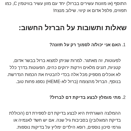
התוסף (או מזונות עשירים בברזל) יחד עם מזון עשיר בוויטמין C, כמו
תפוזים, פלפל אדום או קיווי. שילוב מנצח!
שאלות ותשובות על הברזל החשוב:
האם אני יכול/ה לסמוך רק על תזונה?
לפעוטות, זה מאתגר. למרות שניתן למצוא ברזל בבשר אדום,
קטניות, דגנים מלאים וירקות ירוקים כהים, הפעוטות בדרך כלל
לא אוכלים מספיק מכל אלה בכדי להבטיח את הכמות הנדרשת.
בנוסף, הברזל מהצומח (ברזל לא-HEME) נספג פחות טוב.
מתי מומלץ לבצע בדיקת דם לברזל?
ההמלצה השגרתית היא לבצע בדיקת דם לספירת דם (הכוללת
בדיקת המוגלובין) בסביבות גיל שנה. אם יש חשד לאנמיה או
גורמי סיכון נוספים, רופא הילדים ימליץ על בדיקות נוספות.