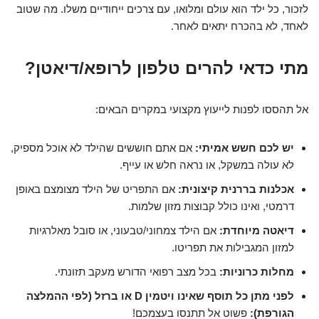
לזכור, כל ילד הוא עולם ומלואו, עם צרכים ייחודיים משלו. מה שטוב
לאחד, לא בהכרח יתאים לאחר.
מתי כדאי להרים טלפון לרופא/דיאטן?
אל תהססו לפנות לייעוץ מקצועי במקרים הבאים:
יש לכם חשש אמיתי:
אם אתם חוששים שהילד לא אוכל מספיק,
לא עולה במשקל, או נראה חלש או עייף.
אכלנות בררנית קיצונית:
אם התפריט של הילד מצומצם באופן
דרמטי, ואינו כולל קבוצות מזון שלמות.
דיאטה מיוחדת:
אם הילד צמחוני/טבעוני, או סובל מאלרגיות
למזון המגבילות את תפריטו.
מחלות כרוניות:
בכל מצב רפואי הדורש מעקב תזונתי.
לפני מתן כל תוסף שאינו ויטמין D או ברזל (לפי ההמלצה
הגורפת):
פשוט אל תתנסו בעצמכם!