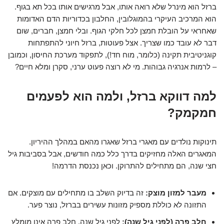
ברזל הוא מינרל שלא רואה אותו, אבל מרגישים אותו בכל תא בגוף.
הוא המרכיב העיקרי בהמוגלובין, החלבון בכדוריות הדם האדומות
שאחראי על הובלת חמצן לכל חלקי הגוף. ובלי חמצן, חברים, שום
דבר לא עובד כמו שצריך. אצל פעוטות, ברזל חיוני להתפתחות
קוגניטיבית תקינה (כלומר, מוח חד!), לתפקוד מערכת החיסון, וכמובן
– לרמות אנרגיה גבוהות. מי לא רוצה פעוט ערני, סקרן ומלא חיים?
למה דווקא ברזל, ולמה הוא לפעמים
חמקמק?
תינוקות נולדים עם מאגרי ברזל שאגרו מהאם במהלך ההיריון.
המאגרים האלה מחזיקים בדרך כלל כמה חודשים, אבל בסביבות גיל
חצי שנה, הם מתחילים להתרוקן. וכאן נכנסת הדרמה!
מעבר למזון מוצק:
זה בדיוק השלב בו מתחילים עם מוצקים. אם
התזונה לא כוללת מספיק מזונות עשירים בברזל, נוצר פער.
חלב פרה (לפני גיל שנה):
לפני גיל שנה, חלב פרה אינו מומלץ