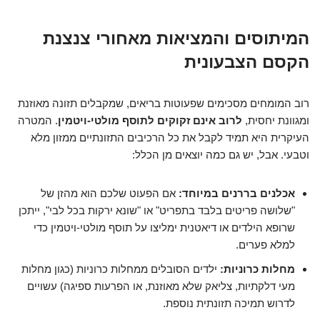
המיתוסים והמציאות מאחורי צנצנת
הקסם הצבעונית
רוב המומחים מסכימים שפעוטות בריאים, שמקבלים תזונה מאוזנת
ומגוונת יחסית,
לרוב אינם זקוקים לתוסף מולטי-ויטמין
. המטרה
העיקרית היא תמיד לקבל את כל הרכיבים התזונתיים ממזון מלא
וטבעי. אבל, יש גם כמה יוצאים מן הכלל:
אכלנים בררנים במיוחד:
אם הפעוט שלכם הוא מהזן של
"שלושה פריטים בלבד בתפריט" או "שונא ירקות בכל לבי", ייתכן
שרופא הילדים או דיאטנית ימליצו על תוסף מולטי-ויטמין כדי
למלא פערים.
מחלות כרוניות:
ילדים הסובלים ממחלות כרוניות (כגון מחלות
מעי דלקתיות, צליאק שלא מאוזנת, או הפרעות ספיגה) עשויים
לדרוש תמיכה תזונתית נוספת.