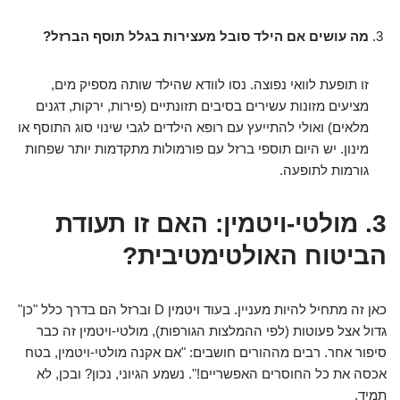
מה עושים אם הילד סובל מעצירות בגלל תוסף הברזל?
זו תופעת לוואי נפוצה. נסו לוודא שהילד שותה מספיק מים,
מציעים מזונות עשירים בסיבים תזונתיים (פירות, ירקות, דגנים
מלאים) ואולי להתייעץ עם רופא הילדים לגבי שינוי סוג התוסף או
מינון. יש היום תוספי ברזל עם פורמולות מתקדמות יותר שפחות
גורמות לתופעה.
3. מולטי-ויטמין: האם זו תעודת
הביטוח האולטימטיבית?
כאן זה מתחיל להיות מעניין. בעוד ויטמין D וברזל הם בדרך כלל "כן"
גדול אצל פעוטות (לפי ההמלצות הגורפות), מולטי-ויטמין זה כבר
סיפור אחר. רבים מההורים חושבים: "אם אקנה מולטי-ויטמין, בטח
אכסה את כל החוסרים האפשריים!". נשמע הגיוני, נכון? ובכן, לא
תמיד.