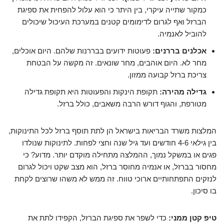
כמקור שתייה עיקרי, בין היתר כי הוא עלול להפחית את ספיגת
הברזל ואף לגרום לדימומים קטנים במערכת העיכול שיכולים
להוביל לאנמיה.
אכלנים בררנים:
פעוטות ידועים בבררנות שלהם. היום אוכלים,
מחר לא. היום אוהבים, מחר שונאים. זה מקשה על הבטחת
צריכת ברזל קבועה ממזון.
גדילה מהירה:
תקופת הינקות והפעוטות היא תקופת גדילה
מטורפת, והגוף דורש הרבה משאבים, כולל ברזל.
המלצות משרד הבריאות בישראל הן לתת תוסף ברזל לכל התינוקות,
בין גילאי 4-6 חודשים ועד גיל שנה וחצי לפחות. לתינוקות שנולדו
פגים או במשקל נמוך, ההמלצה מתחילה מוקדם יותר. מדוע? כי
מחסור בברזל, או אנמיה מחוסר ברזל, הוא מצב שקט ויכול לגרום
לנזקים התפתחותיים ארוכי טווח. זה ממש לא משהו שרוצים לקחת
בו סיכון.
טיפ קטן ממני:
כדי לשפר את ספיגת הברזל, הקפידו לתת את