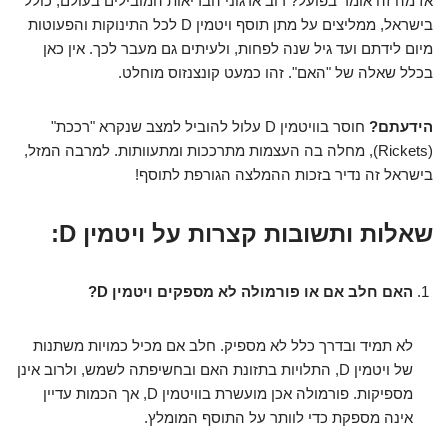
אז מה זה אומר בפועל? רוב ארגוני הבריאות המובילים בעולם, כולל
בישראל, ממליצים על מתן תוסף ויטמין D לכל התינוקות והפעוטות
מיום לידתם ועד גיל שנה לפחות, ולעיתים גם מעבר לכך. אין כאן
בכלל שאלה של "האם". זהו כמעט קונצנזוס מוחלט.
הידעתם?
חוסר בוויטמין D עלול להוביל למצב שנקרא "רככת"
(Rickets), מחלה בה העצמות מתרככות ומתעוותות. למרבה המזל,
בישראל זה נדיר בזכות ההמלצה הגורפת לתוסף!
שאלות ותשובות קצרות על ויטמין D:
האם חלב אם או פורמולה לא מספקים ויטמין D?
לא תמיד ובדרך כלל לא מספיק. חלב אם מכיל כמויות משתנות
של ויטמין D, התלויות בתזונת האם ובחשיפתה לשמש, ולרוב אינן
מספיקות. פורמולה אכן מועשרת בוויטמין D, אך הכמות עדיין
אינה מספקת כדי לוותר על התוסף המומלץ.