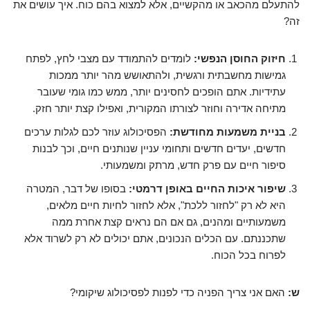
להתעלם מהכאב או מהקשיים, אלא למצוא בהם כוח. איך עושים את
זה?
חיזוק החוסן הנפשי:
לומדים להתמודד עם מצבי לחץ, לפתח
גמישות מחשבתית ורגשית, ולהתאושש מהר יותר ממכות
עתידיות. אתם הופכים לחסינים יותר, ממש כמו גומי שעובר
מתיחה אדירה וחוזר לצורתו המקורית, ואפילו קצת יותר חזק.
בניית משמעות מחודשת:
הפסיכולוג עוזר לכם לגלות ערכים
חדשים, יעדים חדשים ותחומי עניין שנותנים חיים, וכך לבנות
סיפור חיים עם פרק חדש, מרתק ומשמעותי.
שיפור איכות החיים באופן דרמטי:
בסופו של דבר, המטרה
היא לא רק "לחזור ללכת", אלא לחזור לחיות חיים מלאים,
משמעותיים ומהנים, גם אם הם נראים קצת אחרת ממה
שתכננתם. עם הכלים הנכונים, אתם יכולים לא רק לשרוד אלא
לפרוח בכל הכוח.
ש:
האם אני צריך הפניה כדי לפנות לפסיכולוג שיקומי?