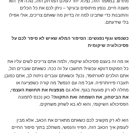
מחדש. במאמר הזה, נצלול יחד לעולם המרתק הזה, נגלה איך הוא
משנה חיים, ננפץ מיתוסים ובעיקר – ניתן לכם את כל הכלים
והתובנות כדי שתבינו למה זה בדיוק מה שאתם צריכים, אולי אפילו
בלי שידעתם.
כשנפש וגוף נפגשים: הסיפור המלא שאיש לא סיפר לכם על
פסיכולוגיה שיקומית
אז מה זה בעצם פסיכולוג שיקומי, ולמה אתם צריכים לשים עליו את
כל הפוקוס דווקא עכשיו? תחשבו על זה ככה: כשאתם שוברים רגל,
אתם הולכים לאורתופד, נכון? וכשאתם עוברים ניתוח לב, אתם כמובן
תעברו פיזיותרפיה. אבל מה עם הנפש? מה קורה כשפציעה או
מחלה לא רק פוגעות בגוף, אלא גם
מנפצות את תחושת העצמי,
את הביטחון, את השמחה ואת התקווה
? כאן נכנס לתמונה
הפסיכולוג השיקומי, והוא לא בא לשחק משחקים.
הוא לא רק מקשיב לכם כשאתם מתארים את הכאב, אלא מבין
לעומק איך הכאב הזה, הפיזי והנפשי, משתלב בתוך סיפור החיים