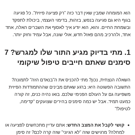
הוא המומחה שמבין שאין דבר כזה "רק פציעה פיזית". כל פגיעה
בגוף היא גם פגיעה בנפש, בזהות, בדימוי העצמי, ביכולת לתפקד
ובשמחת החיים. והוא, הוא יודע איך לאסוף את השברים האלה, אחד
אחד, ולהרכיב מהם פאזל חדש, אולי שונה, אבל עמיד וחזק יותר.
1. מתי בדיוק מגיע התור שלו למגרש? 7
סימנים שאתם חייבים טיפול שיקומי
השאלה הנצחית, נכון? מתי להכניס את ה"בנאדם הזה" לתמונה?
התשובה הפשוטה היא: ברגע שאתם מבינים שההתמודדות הפיזית
משפיעה גם על העולם הפנימי שלכם. בואו נהיה כנים, זה קורה
כמעט תמיד. אבל יש כמה סימנים בהירים שצועקים "קדימה,
לטיפול!"
קושי לקבל את המצב החדש:
אתם עדיין מתכחשים לפציעה או
למחלה? מרגישים שזה "לא הגיוני" שזה קרה לכם? זה סימן