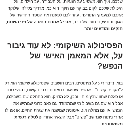
שלכם. איך הוא משפיע על הזוגיות, על העבודה, על הילדים, על
היכולת שלכם לקום בבוקר עם חיוך. הוא כמו מדריך צלילה, שלוקח
אתכם למעמקי התודעה, עוזר לכם לפענח את המפה החדשה של
הגוף והנפש, ובסופו של דבר,
מוביל אתכם בחזרה אל פני השטח,
חזקים ומודעים יותר
.
הפסיכולוג השיקומי: לא עוד גיבור
על, אלא המאמן האישי של
הנפש?
בואו נדבר רגע על מיתוסים. רבים חושבים שפסיכולוג שיקומי הוא רק
ל"מקרים קשים" – אנשים שנפגעו בתאונות דרכים קשות, נפגעי טרור
או כאלה שחוו שבץ מוחי. ובכן, לא מדויק. הוא בהחלט שם בשבילם,
אבל הוא שם גם בשביל מי שמתמודד עם כאב כרוני שמתיש את
הנפש, או עם מחלה אוטואימונית שמשנה את שגרת החיים, או אפילו
אחרי ניתוח שנחשב "פשוט" אבל השאיר אחריו
טלטלה רגשית
משמעותית
.