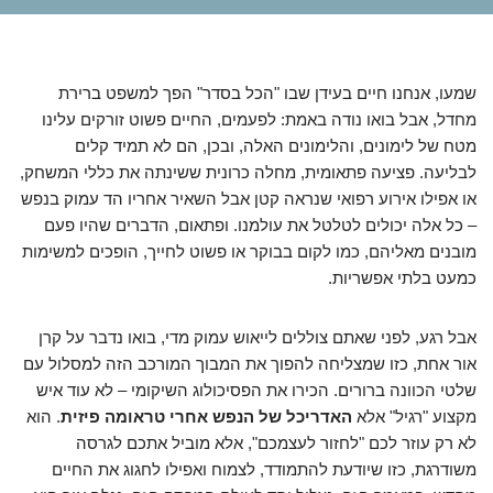
שמעו, אנחנו חיים בעידן שבו "הכל בסדר" הפך למשפט ברירת
מחדל, אבל בואו נודה באמת: לפעמים, החיים פשוט זורקים עלינו
מטח של לימונים, והלימונים האלה, ובכן, הם לא תמיד קלים
לבליעה. פציעה פתאומית, מחלה כרונית ששינתה את כללי המשחק,
או אפילו אירוע רפואי שנראה קטן אבל השאיר אחריו הד עמוק בנפש
– כל אלה יכולים לטלטל את עולמנו. ופתאום, הדברים שהיו פעם
מובנים מאליהם, כמו לקום בבוקר או פשוט לחייך, הופכים למשימות
כמעט בלתי אפשריות.
אבל רגע, לפני שאתם צוללים לייאוש עמוק מדי, בואו נדבר על קרן
אור אחת, כזו שמצליחה להפוך את המבוך המורכב הזה למסלול עם
שלטי הכוונה ברורים. הכירו את הפסיכולוג השיקומי – לא עוד איש
מקצוע "רגיל" אלא
האדריכל של הנפש אחרי טראומה פיזית
. הוא
לא רק עוזר לכם "לחזור לעצמכם", אלא מוביל אתכם לגרסה
משודרגת, כזו שיודעת להתמודד, לצמוח ואפילו לחגוג את החיים