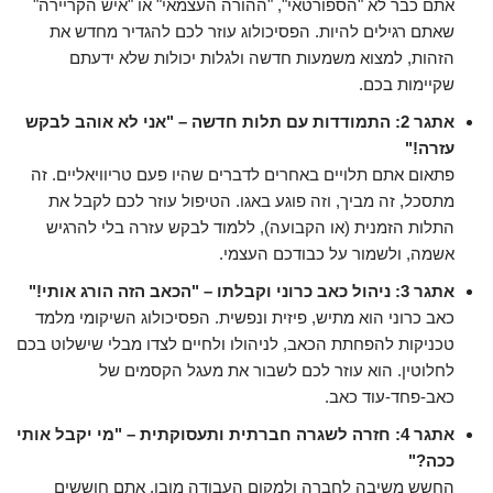
אתם כבר לא "הספורטאי", "ההורה העצמאי" או "איש הקריירה"
שאתם רגילים להיות. הפסיכולוג עוזר לכם להגדיר מחדש את
הזהות, למצוא משמעות חדשה ולגלות יכולות שלא ידעתם
שקיימות בכם.
אתגר 2: התמודדות עם תלות חדשה – "אני לא אוהב לבקש
עזרה!"
פתאום אתם תלויים באחרים לדברים שהיו פעם טריוויאליים. זה
מתסכל, זה מביך, וזה פוגע באגו. הטיפול עוזר לכם לקבל את
התלות הזמנית (או הקבועה), ללמוד לבקש עזרה בלי להרגיש
אשמה, ולשמור על כבודכם העצמי.
אתגר 3: ניהול כאב כרוני וקבלתו – "הכאב הזה הורג אותי!"
כאב כרוני הוא מתיש, פיזית ונפשית. הפסיכולוג השיקומי מלמד
טכניקות להפחתת הכאב, לניהולו ולחיים לצדו מבלי שישלוט בכם
לחלוטין. הוא עוזר לכם לשבור את מעגל הקסמים של
כאב-פחד-עוד כאב.
אתגר 4: חזרה לשגרה חברתית ותעסוקתית – "מי יקבל אותי
ככה?"
החשש משיבה לחברה ולמקום העבודה מובן. אתם חוששים