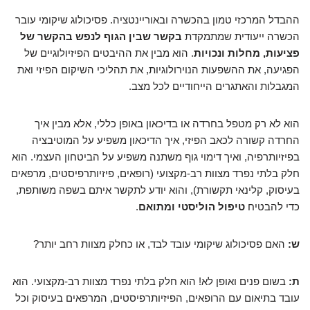
ההבדל המרכזי טמון בהכשרה ובאוריינטציה. פסיכולוג שיקומי עובר
הכשרה ייעודית שמתמקדת
בקשר שבין הגוף לנפש בהקשר של
פציעות, מחלות ונכויות
. הוא מבין את ההיבטים הפיזיולוגיים של
הפגיעה, את ההשפעות הנוירולוגיות, את תהליכי השיקום הפיזי ואת
המגבלות והאתגרים הייחודיים לכל מצב.
הוא לא רק מטפל בחרדה או בדיכאון באופן כללי, אלא מבין איך
החרדה קשורה לכאב הפיזי, איך הדיכאון משפיע על המוטיבציה
בפיזיותרפיה, ואיך דימוי גוף משתנה משפיע על הביטחון העצמי. הוא
חלק בלתי נפרד מצוות רב-מקצועי (רופאים, פיזיותרפיסטים, מרפאים
בעיסוק, קלינאי תקשורת), והוא יודע לתקשר איתם בשפה משותפת,
כדי להבטיח
טיפול הוליסטי ומתואם
.
ש:
האם פסיכולוג שיקומי עובד לבד, או כחלק מצוות רחב יותר?
ת:
בשום פנים ואופן לא! הוא חלק בלתי נפרד מצוות רב-מקצועי. הוא
עובד בתיאום עם הרופאים, הפיזיותרפיסטים, המרפאים בעיסוק וכל