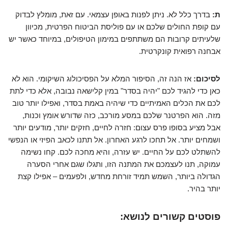
ת:
בדרך כלל לא. ניתן לפנות באופן עצמאי. עם זאת, מומלץ לבדוק
עם קופת החולים שלכם או עם פוליסת הביטוח הפרטית, מכיוון
שלעיתים קרובות הם משתתפים במימון הטיפולים, במיוחד כאשר יש
אבחנה רפואית קונקרטית.
לסיכום:
אז הנה זה, הסיפור המלא על הפסיכולוג השיקומי. הוא לא
כאן כדי להגיד לכם "יהיה בסדר" במין קלישאה נבובה, אלא כדי לתת
לכם את הכלים האמיתיים כדי שיהיה באמת בסדר, ואפילו יותר טוב
מזה. הוא הפרטנר שלכם במסע מורכב, כזה שדורש אומץ וכנות,
אבל מציע בסופו פרס עצום: חזרה לחיים, חזקים יותר, מודעים יותר
ושמחים יותר. אל תחכו לרגע האחרון. אל תתנו לכאב הפיזי או הנפשי
להשתלט לכם על החיים. יש עזרה, והיא מחכה לכם. קחו נשימה
עמוקה, תנו לעצמכם את המתנה הזו, ותגלו שגם אחרי הסערה
הגדולה ביותר, השמש תמיד זורחת מחדש, ולפעמים – אפילו קצת
יותר בהיר.
פוסטים קשורים לנושא: