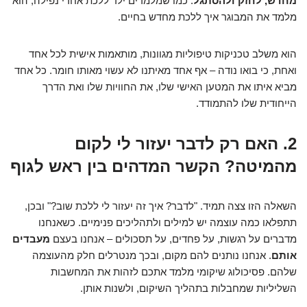
מחדש, לחזק ולהסתגל
. כמו שמלמדים ילד ללכת אחרי נפילה, הוא
מלמד את המבוגר איך ללכת מחדש בחיים.
הוא משלב טכניקות טיפוליות מגוונות, מותאמות אישית לכל אחד
ואחת, כי בואו נודה – אף אחד מאיתנו לא עשוי מאותו חומר. כל אחד
מביא איתו את המטען האישי שלו, את החוויות שלו ואת הדרך
הייחודית שלו להתמודד.
2. האם רק לדבר יעזור לי לקום
מהמיטה? הקשר המדהים בין ראש לגוף
השאלה הזו צצה תמיד. "לדבר? איך זה יעזור לי ללכת שוב?" ובכן,
תתפלאו כמה עוצמה יש למילים ולתהליכים פנימיים. כשאנחנו
מדברים על רגשות, על פחדים, על תסכולים – אנחנו בעצם
מעבדים
אותם
. אנחנו נותנים להם מקום, ובכך מנטרלים חלק מהעוצמה
שלהם. פסיכולוג שיקומי מלמד אתכם לזהות את המחשבות
השליליות שמחבלות בתהליך השיקום, ולשנות אותן.