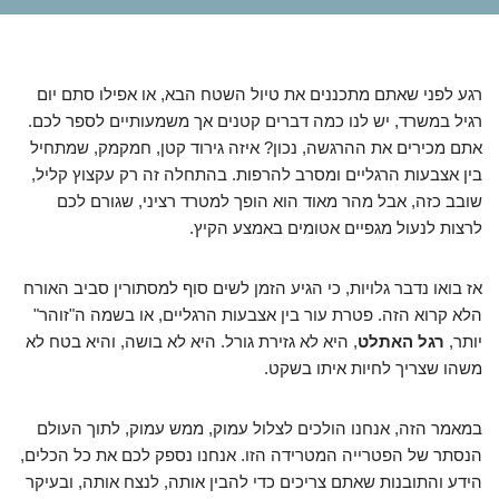
רגע לפני שאתם מתכננים את טיול השטח הבא, או אפילו סתם יום
רגיל במשרד, יש לנו כמה דברים קטנים אך משמעותיים לספר לכם.
אתם מכירים את ההרגשה, נכון? איזה גירוד קטן, חמקמק, שמתחיל
בין אצבעות הרגליים ומסרב להרפות. בהתחלה זה רק עקצוץ קליל,
שובב כזה, אבל מהר מאוד הוא הופך למטרד רציני, שגורם לכם
לרצות לנעול מגפיים אטומים באמצע הקיץ.
אז בואו נדבר גלויות, כי הגיע הזמן לשים סוף למסתורין סביב האורח
הלא קרוא הזה. פטרת עור בין אצבעות הרגליים, או בשמה ה"זוהר"
יותר,
רגל האתלט
, היא לא גזירת גורל. היא לא בושה, והיא בטח לא
משהו שצריך לחיות איתו בשקט.
במאמר הזה, אנחנו הולכים לצלול עמוק, ממש עמוק, לתוך העולם
הנסתר של הפטרייה המטרידה הזו. אנחנו נספק לכם את כל הכלים,
הידע והתובנות שאתם צריכים כדי להבין אותה, לנצח אותה, ובעיקר