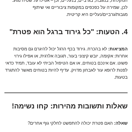
המקלחת, במגבת, בגרביים, בנעליים, וכן – אפילו על שטיח נגוע.
לכן, שמירה על כפכפים במקומות ציבוריים ואי שיתוף
מגבות/גרביים/נעליים היא קריטית.
4. הטעות: "כל גירוד ברגל הוא פטרת"
המציאות:
לא בהכרח. גירוד בכף הרגל יכול להיגרם גם מסיבות
אחרות: אקזמה, יובש קיצוני בעור, תגובה אלרגית, או אפילו גירוי
פשוט. אם אינכם בטוחים, או אם הטיפול הביתי לא עובד, תמיד כדאי
לפנות לרופא עור לאבחון מדויק. עדיף להיות בטוחים מאשר להתגרד
בטעות.
שאלות ותשובות מהירות: קחו נשימה!
שאלה:
האם פטרת יכולה להתפשט לחלקי גוף אחרים?