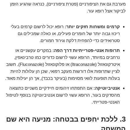
מערבת גם את הציפורניים (פטרת ציפורניים), כנראה שהגיע הזמן
לביקור אצל רופא עור.
קרמים ומשחות חזקים יותר:
רופא יכול לרשום קרמים בעלי
ריכוז גבוה יותר של חומרים פעילים, או כאלה שמכילים גם
סטרואידים כדי להפחית דלקת וגירוד חמורים.
תרופות אנטי-פטרייתיות דרך הפה:
במקרים עקשניים או
נרחבים במיוחד, הרופא עשוי לרשום כדורים כמו טרבינאפין,
איטרקונאזול (Itraconazole) או פלוקונאזול (Fluconazole). חשוב
לציין שתרופות אלו דורשות מעקב רפואי, שכן הן עלולות להיות
בעלות תופעות לוואי מסוימות (בעיקר בכבד), אך הן יעילות מאוד.
אנטיביוטיקה:
אם התפתחו זיהומים חיידקיים משניים כתוצאה
מהסדקים בעור, הרופא עשוי לרשום אנטיביוטיקה בנוסף לטיפול
האנטי-פטרייתי.
3. ללכת יחפים בבטחה: מניעה היא שם
המשחק