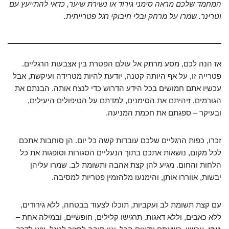
המחמד שלכם מראה סימני גירוד או נשירת שיער, כדאי להתייעץ עם
וטרינר. שמרו על מרחק ובלי חיבוקי רגל פטרייתית.
אז הנה לכם, מסע מרתק אל עולם הפטרת בין אצבעות הרגליים.
פטרייה זו, על אף היותה קטנה, יודעת להיות מטרידה ועיקשת, אבל
עכשיו אתם חמושים בכל הידע הדרוש כדי לנצח אותה. הבנתם את
הגורמים, זיהיתם את הסימנים, למדתם על הטיפולים היעילים,
ובעיקר – ספגתם את חכמת המניעה.
זכרו, כפות הרגליים שלכם עובדות קשה כל יום. הן סוחבות אתכם
לכל מקום, נושאות אתכם בתוך הנעליים הסגורות וסופגות את כל
הלחות והחום. מגיע להן קצת אהבה ותשומת לב. שמרו עליהן
יבשות, אווררו אותן, והימנעו מלהזמין פטריות למסיבה.
עם קצת תשומת לב ועקביות, תוכלו לצעוד בבטחה, ללא גירודים,
ללא כאבים, וללא דאגות. תרגישו קלילים, חופשיים, ובמילה אחת –