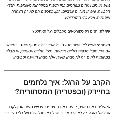
נגוע, או ממשטחים מזוהמים כמו רצפות במקלחות משותפות, חדרי
הלבשה, ואפילו נעליים וגרביים. לכן, כפכפים הם לא רק הצהרה
אופנתית, אלא כלי הישרדותי!
שאלה:
האם רק ספורטאים מקבלים רגל האתלט?
תשובה:
ממש לא! השם מטעה. כל אחד יכול לחטוף אותה, במיוחד
אם הוא סובל מכפות רגליים מיוזעות, נועל נעליים אטומות, או מבלה
במקומות לחים. זה לא מבחן כושר, אלא מבחן היגיינה וסביבה.
הקרב על הרגל: איך נלחמים
בחיידק (ובפטריה) המסתורית?
אז גיליתם את האויב, זיהיתם את הסימנים. עכשיו הגיע הזמן לקרב.
אבל אל דאגה, זה לא קרב אבוד. יש לנו ארסנל שלם של כלי נשק כדי