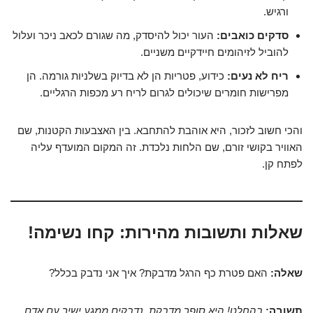
ורגיש.
סדקים כואבים:
העור יכול להיסדק, מה שגורם לכאב ניכר ועלול
להוביל לזיהומים חיידקיים משניים.
ריח לא נעים:
כידוע, פטריות הן לא בדיוק בשלניות גורמה. הן
מפרישות חומרים שיכולים לגרום לריח רע מכפות הרגליים.
והכי חשוב לזכור, היא אוהבת להתחבא. בין האצבעות הקטנות, שם
האוויר בקושי זורם, שם הלחות נלכדת. זה המקום המועדף עליה
לפתח קן.
שאלות ותשובות מהירות: קחו נשימה!
שאלה:
האם פטרת כף הרגל מדבקת? איך אני נדבק בכלל?
תשובה:
בהחלט! היא סופר מדבקת. נדבקים ממגע ישיר עם אדם