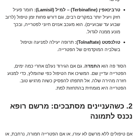
טרבינאפין (Terbinafine) – למיל (Lamisil):
חומר פעיל
חזק ויעיל יותר במקרים רבים, וגם דורש פחות זמן טיפול (לרוב
שבוע עד שבועיים). הוא מעכב אנזים חיוני לפטרייה, ובכך
מונע ממנה לגדול.
טולנפטט (Tolnaftate):
תרופה יעילה למניעה וטיפול
בשלביה המוקדמים של הפטרייה.
הסוד פה הוא
התמדה
. גם אם הגירוד נעלם אחרי כמה ימים,
הפטרייה עדיין שם. המשיכו את הטיפול כפי שהומלץ, כדי למנוע
חזרה מהירה שלה. אל תתפתו להפסיק כשזה מרגיש טוב.
הפטרייה היא מומחית בהתחזות למת.
2. כשהעניינים מסתבכים: מרשם רופא
נכנס לתמונה
אם טיפולים ללא מרשם לא עזרו, או אם הפטרייה חמורה, נרחבת, או