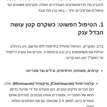
להכניע את הדרמטופיטים הטורדניים האלה. מקרמים פשוטים ועד
טיפולים אגרסיביים יותר – בואו נבין מה עובד.
1. הטיפול הפשוט: כשקרם קטן עושה
הבדל ענק
ברוב המקרים, הטיפול מתחיל בתרופות ללא מרשם, והן בהחלט
יעילות אם משתמשים בהן נכון ובהתמדה. זוכרים את עקרון ה"תמיד
עד הסוף"? כאן הוא קריטי.
קרמים, משחות, תרסיסים, וג'לים נגד פטריות:
קלוטרימזול (Clotrimazole), מיקונזול (Miconazole):
אלה
הם חברים ותיקים וטובים. הם פועלים על ידי פגיעה בדופן
התא של הפטרייה, ומפוררים אותה מבפנים. מורחים אותם
פעמיים ביום, למשך 2-4 שבועות, גם אם הסימנים נעלמו
קודם.