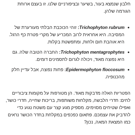
חלבון שנמצא בעור, בשיער ובציפורניים שלנו. זו בעצם ארוחת
הגורמה שלהן.
Trichophyton rubrum
:
זוהי הכוכבת הבלתי מעורערת של
המסיבה. היא אחראית לרוב המכריע של מקרי פטרת כף הרגל.
היא אוהבת חום ולחות, ומתפשטת בקלות.
Trichophyton mentagrophytes
:
החברה הטובה שלה. גם
היא נפוצה מאוד, ויכולה לגרום לתסמינים דומים.
Epidermophyton floccosum
:
פחות נפוצה, אבל עדיין חלק
מהכנופיה.
הפטריות האלה מדבקות מאוד. הן מטורפות על מקומות ציבוריים
לחים: חדרי הלבשה, מקלחות משותפות, בריכות שחייה, חדרי כושר,
ואפילו שטיחים מסוימים. מספיק מגע קצר עם משטח נגוע כדי
להדביק את עצמכם. פתאום כפכפים במקלחת בחדר הכושר נראים
כמו המצאת המאה, נכון?