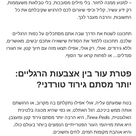
– למנוע ממנה לחזור. בלי מילים מסובכות, בלי טבלאות משעממות,
רק ידע עשיר, קליל וכיפי שיגרום לכם להרגיש שקיבלתם את כל
התשובות, והרבה מעבר לכך.
תתכוננו לשנות את הדרך שבה אתם מסתכלים על כפות הרגליים
שלכם. תתכוננו ללמוד את הסודות שישאירו אתכם יבשים, מאושרים,
וללא גירודים. ואולי, רק אולי, אפילו תצאו מזה עם חיוך קטן. אז חגורו
סנדלים… או לפחות קראו עד הסוף.
פטרת עור בין אצבעות הרגליים:
יותר מסתם גירוד טורדני?
בטח שמעתם עליה, אולי אפילו נתקלתם בה מקרוב, או הרגשתם
אותה ממש
ביניכם
. רגל האתלט, או כפי שהיא מכונה בלטינית
האלגנטית,
Tinea Pedis
, היא הרבה יותר מסתם גירוד קטן ומעצבן.
היא אחת מזיהומי העור הפטרייתיים הנפוצים ביותר בעולם כולו,
והיא אוהבת מקומות חמים, לחים וחשוכים.