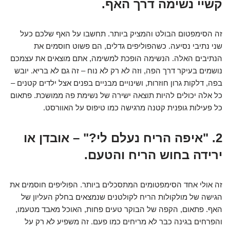
קשיי נשימה דרך האף.
זה הסימפטום הבולט והמציק ביותר. תחשבו על האף שלכם כעל
שני נתיבי נסיעה. כשהפוליפים גדלים, הם פשוט חוסמים את
הנתיבים האלה. הנשימה הופכת למשימה, אתם מוצאים את עצמכם
נושמים בעיקר דרך הפה, וזה לא רק לא נוח – זה גם לא בריא. יובש
בפה, דלקות גרון חוזרות, ושינויים מבניים בפנים אצל ילדים קטנים –
כל אלה יכולים להיות תוצאה ישירה של נשימת פה ממושכת. פתאום
כל פעילות גופנית קטנה מרגישה כמו טיפוס על האוורסט.
2. "איפה הריח נעלם לי?" – אובדן או
ירידה בחוש הריח והטעם.
זה אולי אחד הסימפטומים המתסכלים ביותר. הפוליפים חוסמים את
הגישה של מולקולות הריח לקולטנים שנמצאים בחלק העליון של
האף. פתאום, הקפה של הבוקר טעים פחות, האוכל מאבד מטעמו,
והפרחים בגינה כבר לא מריחים כמו פעם. זה משפיע לא רק על