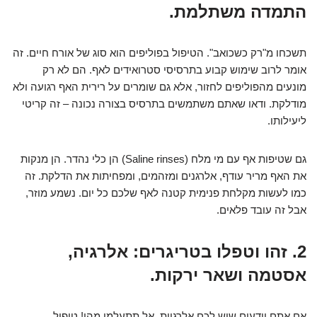
התמדה משתלמת.
תשכחו מ"רק כשכואב". הטיפול בפוליפים הוא סוג של אורח חיים. זה
אומר לרוב שימוש קבוע בתרסיסי סטרואידים לאף. הם לא רק
מונעים מהפוליפים לחזור, אלא גם שומרים על רירית האף רגועה ולא
מודלקת. ודאו שאתם משתמשים בתרסיס בצורה נכונה – זה קריטי
ליעילותו.
גם שטיפות אף עם מי מלח (Saline rinses) הן כלי נהדר. הן מנקות
את האף מריר עודף, אלרגנים ומזהמים, ומפחיתות את הדלקת. זה
כמו לעשות מקלחת פנימית קטנה לאף שלכם כל יום. נשמע מוזר,
אבל זה עובד פלאים.
2. זהו וטפלו בטריגרים: אלרגיה,
אסטמה ושאר ירקות.
אם אתם יודעים שיש לכם אלרגיות, אל תתעלמו מהן! טיפול