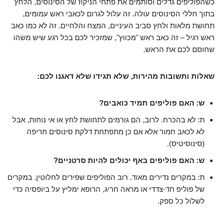
כשהפוליפים גדלים וסותמים את פתחי הניקוז של הסינוסים, הלחץ
בתוך חללי הסינוסים עולה. זה עלול לגרום לכאבי ראש עמומים,
תחושת מלאות ולחץ סביב העיניים, המצח והלחיים. זה לא כמו כאב
ראש רגיל – זה כאב ראש "מכווץ", שמזכיר לכם בכל רגע שיש משהו
שחוסם לכם את הראש.
שאלות ותשובות מהירות, שלא תגידו שלא דאגנו לכם:
ש: האם פוליפים תמיד כואבים?
ת: לא בהכרח. לרוב, הם גורמים לתחושת לחץ או אי נוחות, אבל
לא לכאב חמור אלא אם כן מתפתחת דלקת סינוסים חריפה
(סינוסיטיס).
ש: האם פוליפים באף יכולים להיות סרטניים?
ת: במקרים נדירים מאוד. רוב הפוליפים שפירים לחלוטין. במקרים
של פוליפ חד-צדדי או מראה חריג, הרופא ימליץ על ביופסיה כדי
לשלול כל ספק.