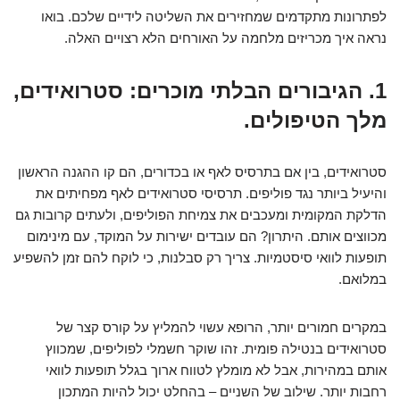
לפתרונות מתקדמים שמחזירים את השליטה לידיים שלכם. בואו
נראה איך מכריזים מלחמה על האורחים הלא רצויים האלה.
1. הגיבורים הבלתי מוכרים: סטרואידים,
מלך הטיפולים.
סטרואידים, בין אם בתרסיס לאף או בכדורים, הם קו ההגנה הראשון
והיעיל ביותר נגד פוליפים. תרסיסי סטרואידים לאף מפחיתים את
הדלקת המקומית ומעכבים את צמיחת הפוליפים, ולעתים קרובות גם
מכווצים אותם. היתרון? הם עובדים ישירות על המוקד, עם מינימום
תופעות לוואי סיסטמיות. צריך רק סבלנות, כי לוקח להם זמן להשפיע
במלואם.
במקרים חמורים יותר, הרופא עשוי להמליץ על קורס קצר של
סטרואידים בנטילה פומית. זהו שוקר חשמלי לפוליפים, שמכווץ
אותם במהירות, אבל לא מומלץ לטווח ארוך בגלל תופעות לוואי
רחבות יותר. שילוב של השניים – בהחלט יכול להיות המתכון