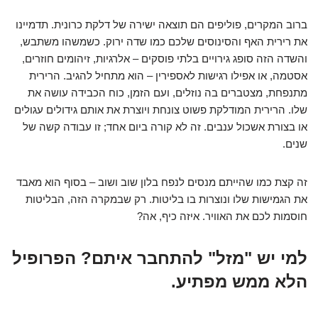
ברוב המקרים, פוליפים הם תוצאה ישירה של דלקת כרונית. תדמיינו
את רירית האף והסינוסים שלכם כמו שדה ירוק. כשמשהו משתבש,
והשדה הזה סופג גירויים בלתי פוסקים – אלרגיות, זיהומים חוזרים,
אסטמה, או אפילו רגישות לאספירין – הוא מתחיל להגיב. הרירית
מתנפחת, מצטברים בה נוזלים, ועם הזמן, כוח הכבידה עושה את
שלו. הרירית המודלקת פשוט צונחת ויוצרת את אותם גידולים עגולים
או בצורת אשכול ענבים. זה לא קורה ביום אחד; זו עבודה קשה של
שנים.
זה קצת כמו שהייתם מנסים לנפח בלון שוב ושוב – בסוף הוא מאבד
את הגמישות שלו ונוצרות בו בליטות. רק שבמקרה הזה, הבליטות
חוסמות לכם את האוויר. איזה כיף, אה?
למי יש "מזל" להתחבר איתם? הפרופיל
הלא ממש מפתיע.