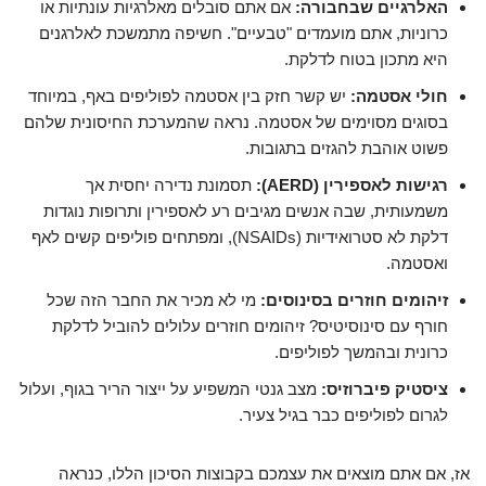
האלרגיים שבחבורה:
אם אתם סובלים מאלרגיות עונתיות או
כרוניות, אתם מועמדים "טבעיים". חשיפה מתמשכת לאלרגנים
היא מתכון בטוח לדלקת.
חולי אסטמה:
יש קשר חזק בין אסטמה לפוליפים באף, במיוחד
בסוגים מסוימים של אסטמה. נראה שהמערכת החיסונית שלהם
פשוט אוהבת להגזים בתגובות.
רגישות לאספירין (AERD):
תסמונת נדירה יחסית אך
משמעותית, שבה אנשים מגיבים רע לאספירין ותרופות נוגדות
דלקת לא סטרואידיות (NSAIDs), ומפתחים פוליפים קשים לאף
ואסטמה.
זיהומים חוזרים בסינוסים:
מי לא מכיר את החבר הזה שכל
חורף עם סינוסיטיס? זיהומים חוזרים עלולים להוביל לדלקת
כרונית ובהמשך לפוליפים.
ציסטיק פיברוזיס:
מצב גנטי המשפיע על ייצור הריר בגוף, ועלול
לגרום לפוליפים כבר בגיל צעיר.
אז, אם אתם מוצאים את עצמכם בקבוצות הסיכון הללו, כנראה