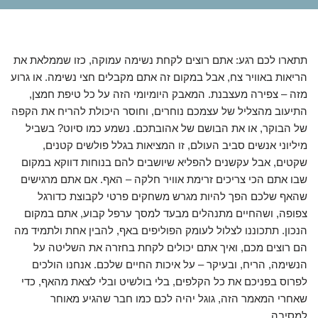
תתארו לכם רגע: אתם רוצים לקחת נשימה עמוקה, כזו שממלאת את
הריאות באוויר צח, אבל במקום זה אתם מקבלים חצי נשימה. או גרוע
מזה – צפירה מעצבנת. המאבק היומיומי הזה על כל טיפת חמצן,
התיעוב מהצליל של עצמכם נוחרים, וחוסר היכולת להריח את הקפה
של הבוקר, או את הבושם של אהובתכם. נשמע כמו סיוט? בשביל
מיליוני אנשים סביב העולם, זו המציאות בגלל פולשים קטנים,
שקטים, אבל עקשנים להפליא שיושבים להם בנוחות דווקא במקום
שבו אתם הכי צריכים זרימת אוויר חלקה – האף. אם אתם מרגישים
שהאף שלכם הפך להיות מגרש משחקים פרטי לקבוצת כדורגל
צפופה, ושהחיים מתנהלים מבעד למסך ערפל קבוע, אתם במקום
הנכון. תתכוננו לצלול לעומק הפוליפים באף, להבין אחת ולתמיד מה
הם רוצים מכם, ואיך אתם יכולים לקחת בחזרה את השליטה על
הנשימה, הריח, ובעיקר – על איכות החיים שלכם. אנחנו הולכים
לפרוס בפניכם את כל הקלפים, בלי בולשיט ובלי לצאת מהאף, כדי
שאחרי המאמר הזה, גוגל יהיה לכם כמו חבר שהגיע מאוחר
למסיבה.