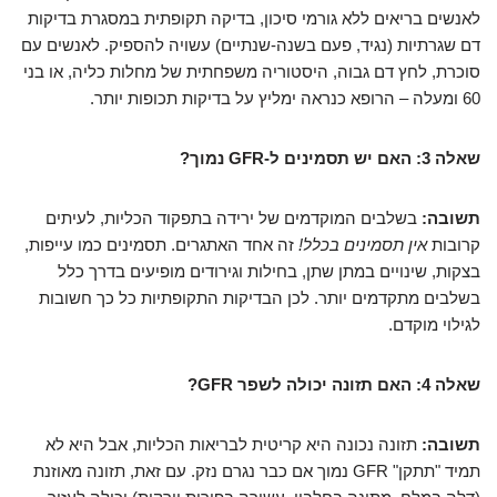
לאנשים בריאים ללא גורמי סיכון, בדיקה תקופתית במסגרת בדיקות
דם שגרתיות (נגיד, פעם בשנה-שנתיים) עשויה להספיק. לאנשים עם
סוכרת, לחץ דם גבוה, היסטוריה משפחתית של מחלות כליה, או בני
60 ומעלה – הרופא כנראה ימליץ על בדיקות תכופות יותר.
שאלה 3: האם יש תסמינים ל-GFR נמוך?
תשובה:
בשלבים המוקדמים של ירידה בתפקוד הכליות, לעיתים
קרובות
אין תסמינים בכלל!
זה אחד האתגרים. תסמינים כמו עייפות,
בצקות, שינויים במתן שתן, בחילות וגירודים מופיעים בדרך כלל
בשלבים מתקדמים יותר. לכן הבדיקות התקופתיות כל כך חשובות
לגילוי מוקדם.
שאלה 4: האם תזונה יכולה לשפר GFR?
תשובה:
תזונה נכונה היא קריטית לבריאות הכליות, אבל היא לא
תמיד "תתקן" GFR נמוך אם כבר נגרם נזק. עם זאת, תזונה מאוזנת