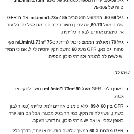
גיל 50-59:
ירידה נוספת לממוצע של כ-
93 mL/min/1.73m²
.
טווח של
75-105
.
גיל 60-69:
הממוצע הוא סביב
85 mL/min/1.73m²
. אם ה-GFR
שלכם מעל
60-70
, זה עדיין נחשב בגדר הנורמה לגיל זה, כל עוד
אין סימנים אחרים לבעיה כלייתית.
גיל 70 ומעלה:
הממוצע יכול לרדת לכ-
75 mL/min/1.73m²
ואף
פחות. גם כאן, GFR מעל
60
נחשב תקין יחסית לגיל, אם כי תמיד
יש לשים לב למגמה ולגורמי סיכון נוספים.
שימו לב:
באופן כללי, GFR
מעל 90 mL/min/1.73m²
נחשב לתקין או
גבוה.
GFR
בין 60 ל-89
, ללא סימנים אחרים לנזק כלייתי (כמו חלבון
בשתן), עשוי להיות תקין, במיוחד בגיל מבוגר. אבל אם הוא יורד
באופן עקבי, או אם יש גורמי סיכון, זה דורש מעקב.
GFR
מתחת ל-60
במשך שלושה חודשים או יותר, בדרך כלל