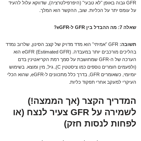
GFR גבוה באופן "לא טבעי" (היפרפילטרציה), שדווקא עלול להעיד
על עומס יתר על הכליות. שוב, ההקשר הוא המלך.
שאלה 7: מה ההבדל בין GFR ל-eGFR?
תשובה:
GFR "אמיתי" הוא מדד מדויק של קצב הסינון, שלרוב נמדד
בהליכים מורכבים יותר במעבדה. eGFR (Estimated GFR) הוא
הערכה של ה-GFR שמחושבת על סמך רמת הקריאטינין בדם
(ולפעמים חומרים נוספים כמו ציסטטין C), גיל, מין ומוצא. בשימוש
יומיומי, כשאומרים GFR, בדרך כלל מתכוונים ל-eGFR, שהוא הכלי
העיקרי למעקב אחרי תפקוד כליות.
המדריך הקצר (אך הממצה!)
לשמירה על GFR צעיר לנצח (או
לפחות לנסות חזק)