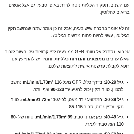
עם השנים, תפקוד הכליות נוטה לרדת באופן טבעי, גם אצל אנשים
בריאים לחלוטין.
זה לא אומר בהכרח שיש בעיה, אבל זה כן אומר שמה שנחשב תקין
בגיל 20, עשוי להיות פחות מרשים בגיל 70.
אז בואו נסתכל על טווחי GFR ממוצעים לפי קבוצות גיל. חשוב לזכור
שאלו
ערכים ממוצעים והנחיות כלליות
, ותמיד יש להתייעץ עם
רופא לקבלת פרשנות אישית לתוצאות שלכם.
גיל 20-29:
בדרך כלל, GFR מעל
116 mL/min/1.73m²
נחשב
למצוין. טווח תקין יכול להגיע עד
90-120
ואף יותר.
גיל 30-39:
הממוצע יורד מעט, לכ-
107 mL/min/1.73m²
. טווח
תקין עדיין גבוה, סביב
85-115
.
גיל 40-49:
כאן אנחנו סביב
99 mL/min/1.73m²
. טווח של
80-
110
הוא סביר לגמרי.