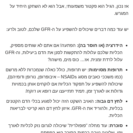
אז נכון, הגיל הוא פקטור משמעותי, אבל הוא לא השחקן היחיד על
המגרש.
יש עוד כמה דברים שיכולים להשפיע על ה-GFR שלכם, לטוב ולרע:
הידרציה (או חוסר בה):
הפתעה! אם אתם לא שותים מספיק,
הכליות שלכם עלולות להתקשות לסנן את הדם ביעילות, וה-GFR
עלול לרדת זמנית. אז… כוס מים, מישהו?
תרופות מסוימות:
יש תרופות, כולל כאלה שנמכרות ללא מרשם
(כמו משככי כאבים מסוג NSAIDs – איבופרופן, נורופן ודומיהם),
שיכולות להשפיע על תפקוד הכליות אם לוקחים אותן בכמויות
גדולות או לאורך זמן.
תמיד תתייעצו עם רופא או רוקח!
לחץ דם גבוה:
האויב השקט הזה יכול לפגוע בכלי הדם הקטנים
בכליות, ולהוריד את ה-GFR. איזון לחץ דם הוא קריטי לבריאות
הכליות.
סוכרת:
עוד מחלה "פופולרית" שיכולה לגרום נזק לכליות לאורך
זמן. שליטה טובה ברמות הסוכר היא המפתח.