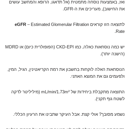
ואז, באמצעות נוסחה מתמטית (אל תדאגו, הרופא והמחשב עושים
את החישוב), מעריכים את ה-GFR.
לתוצאה הזו קוראים
– Estimated Glomerular Filtration
eGFR
Rate.
יש כמה נוסחאות כאלה, כמו CKD-EPI (הפופולרית כיום) או MDRD
(הישנה יותר).
הנוסחאות האלה לוקחות בחשבון את רמת הקריאטינין, הגיל, המין,
ולפעמים גם את המוצא האתני.
התוצאה מתקבלת ביחידות של mL/min/1.73m² (מיליליטר לדקה
לשטח גוף תקני).
נשמע מסובך? אולי קצת. אבל העיקר שתבינו את הרעיון הכללי.