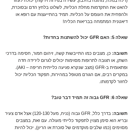
(דלה במלח, מתונה בחלבון, עשירה בפירות וירקות) יכולה לעזור
להאט את התקדמות מחלת הכליות, לשלוט בלחץ הדם ובסוכרת,
ולהפחית את העומס על הכליות. תמיד בהתייעצות עם רופא או
דיאטנית המתמחה בבריאות הכליה!
שאלה 5: האם GFR יכול להשתנות בחדות?
תשובה:
כן. מצבים כמו התייבשות קשה, זיהום חמור, חסימה בדרכי
השתן, או תגובה לתרופות מסוימות יכולים לגרום לירידה חדה
ופתאומית ב-GFR (מצב שנקרא פגיעה כלייתית חריפה – AKI).
במקרים רבים, אם הגורם מטופל במהירות, תפקוד הכליות יכול
לחזור לקדמותו.
שאלה 6: GFR גבוה זה תמיד דבר טוב?
תשובה:
בדרך כלל, GFR גבוה (נניח, מעל 120-130) אצל אדם צעיר
ובריא הוא סימן מצוין לתפקוד כלייתי מעולה. עם זאת, במצבים
מסוימים (כמו שלבים מוקדמים של סוכרת או הריון), יכול להיות