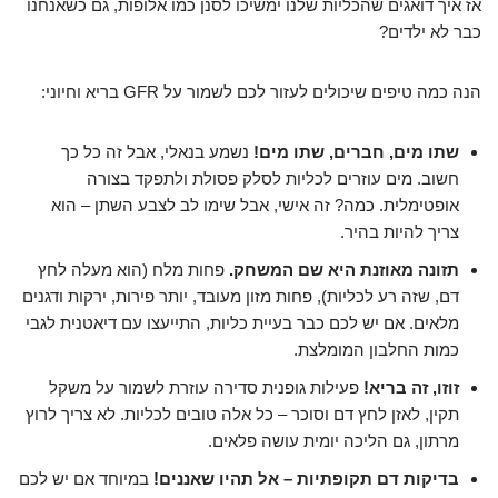
אז איך דואגים שהכליות שלנו ימשיכו לסנן כמו אלופות, גם כשאנחנו
כבר לא ילדים?
הנה כמה טיפים שיכולים לעזור לכם לשמור על GFR בריא וחיוני:
שתו מים, חברים, שתו מים!
נשמע בנאלי, אבל זה כל כך
חשוב. מים עוזרים לכליות לסלק פסולת ולתפקד בצורה
אופטימלית. כמה? זה אישי, אבל שימו לב לצבע השתן – הוא
צריך להיות בהיר.
תזונה מאוזנת היא שם המשחק.
פחות מלח (הוא מעלה לחץ
דם, שזה רע לכליות), פחות מזון מעובד, יותר פירות, ירקות ודגנים
מלאים. אם יש לכם כבר בעיית כליות, התייעצו עם דיאטנית לגבי
כמות החלבון המומלצת.
זוזו, זה בריא!
פעילות גופנית סדירה עוזרת לשמור על משקל
תקין, לאזן לחץ דם וסוכר – כל אלה טובים לכליות. לא צריך לרוץ
מרתון, גם הליכה יומית עושה פלאים.
בדיקות דם תקופתיות – אל תהיו שאננים!
במיוחד אם יש לכם