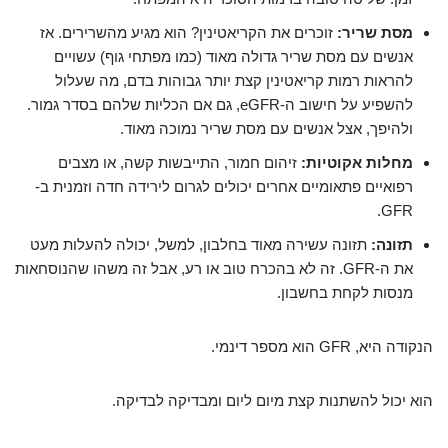
מסת שריר:
זוכרים את הקריאטינין? הוא מגיע מהשרירים. אז
אנשים עם מסת שריר גדולה מאוד (כמו מפתחי גוף) עשויים
להראות רמות קריאטינין קצת יותר גבוהות בדם, מה שעלול
להשפיע על חישוב ה-eGFR, גם אם הכליות שלהם בסדר גמור.
ולהיפך, אצל אנשים עם מסת שריר נמוכה מאוד.
מחלות אקוטיות:
זיהום חמור, התייבשות קשה, או מצבים
רפואיים פתאומיים אחרים יכולים לגרום לירידה חדה וזמנית ב-
GFR.
תזונה:
תזונה עשירה מאוד בחלבון, למשל, יכולה להעלות מעט
את ה-GFR. זה לא בהכרח טוב או רע, אבל זה משהו שהנוסחאות
מנסות לקחת בחשבון.
הנקודה היא, GFR הוא מספר דינמי.
הוא יכול להשתנות קצת מיום ליום ומבדיקה לבדיקה.