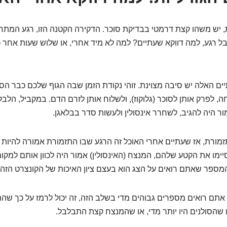
, יש משהו קצת דרמטי בבדיקת סוכר. הדקירה הקטנה הזו, רגע המתח
 רגע, למה דווקא שעתיים? למה לא מיד אחרי, או שלוש שעות אחר כך
יים האלה יש סיבה מצוינת. זוהי נקודת הזמן שבה הגוף שלכם כבר הס
 לפרק אותן לסוכר (גלוקוז), ולשלוח אותן לזרם הדם. במקביל, הלבל
ור היה להגיב, לשחרר אינסולין ולעשות סדר בבלאגן.
מורת, אז שעתיים אחרי האוכל זה הרגע שבו התזמורת אמורה להיות 
סיימו את הקטע שלהם, המנצח (האינסולין) אמור היה לכוון אותם למקומ
מספר שאתם רואים על הצג הוא בעצם ציון האיכות של הקונצרט הזה.
תם רואים מספרים גבוהים מדי בשלב הזה, זה יכול לרמז על כך שה
ו שהסולנים היו יותר מדי, או שהמנצח קצת התבלבל.