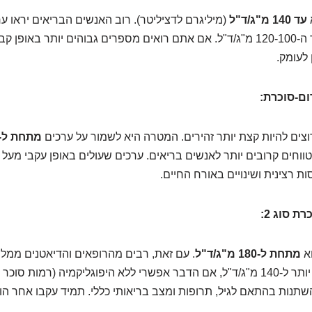
עד 140 מ"ג/ד"ל
(מיליגרם לדציליטר). רוב האנשים הבריאים יראו ערכ
בדרך כלל באזור ה-120-100 מ"ג/ד"ל. אם אתם רואים מספרים גבוהים יותר באופן
 לעומק.
ם-סוכרת:
וצים להיות קצת יותר זהירים. המטרה היא לשמור על ערכים
מתחת ל-140 מ"ג/ד"ל
ת רצינית ושינויים באורח החיים.
ת סוג 2:
וא
מתחת ל-180 מ"ג/ד"ל
. עם זאת, רבים מהרופאים והדיאטנים ממליצ
נמוך יותר, קרוב יותר ל-140 מ"ג/ד"ל, אם הדבר אפשרי ללא היפוגליקמיה (רמות 
השתנות בהתאם לגיל, תרופות ומצב בריאותי כללי. תמיד עקבו אחר ה