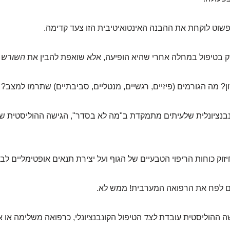
שוט לוקחת את ההבנה האינטואיטיבית הזו צעד קדימה.
 בטיפול במחלה אחרי שהיא הופיעה, אלא שואפת להבין את
השורש
ש
ן? מה הגורמים (פיזיים, רגשיים, מנטליים, סביבתיים) שתרמו למצב?
נבנציונלית שלעיתים מתמקדת ב"מה לא בסדר", הגישה ההוליסטית שו
וק כוחות הריפוי הטבעיים של הגוף ועל יצירת תנאים אופטימליים לברי
ים לפח את הרפואה המערבית! ממש לא.
ה ההוליסטית עובדת
לצד
הטיפול הקונבנציונלי, כרפואה משלימה או א