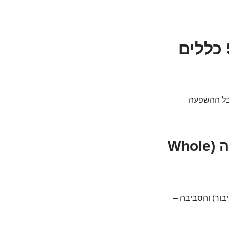
עקרונות הברזל של הגישה ההוליסטית: 5 כללים
אבל ההשפעה
1. אתה לא רק ברך כואבת: הגוף כמערכת שלמה (Whole
בור) והסביבה –