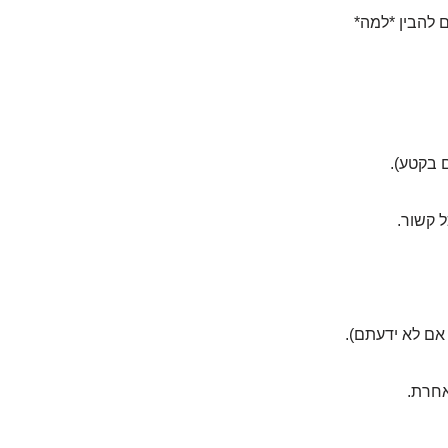
 להבין *למה*
 בקטע).
 קשור.
 אם לא ידעתם).
אחרת.