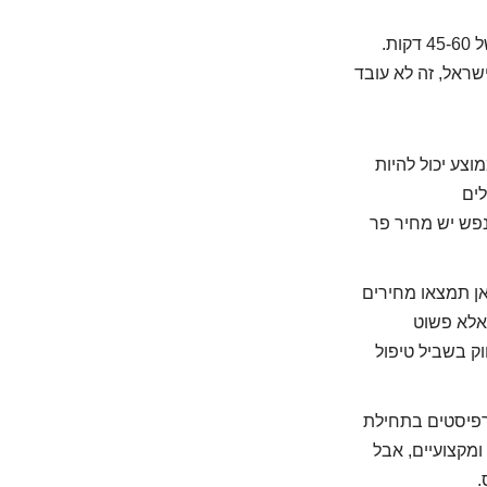
בישראל, עלות פגישה עם פסיכולוג פרטי נעה בדרך כלל בין 300 ל-600 שקלים לפגישה של 45-60 דקות.
שראל, זה לא עובד
וצע יכול להיות
8 שקלים למטפלים
נפש יש מחיר פר
ן תמצאו מחירים
ילה, אלא פשוט
וק בשביל טיפול
תרפיסטים בתחילת
לים. הם עדיין מנוסים ומקצועיים, אבל
.