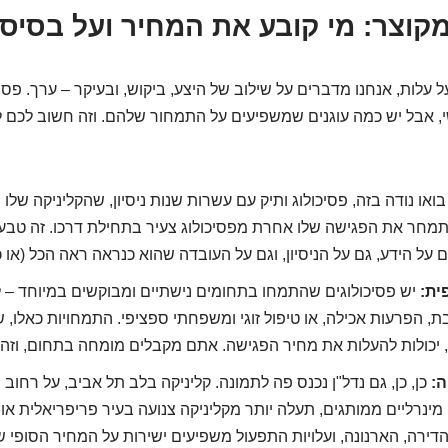
קוצר: מי קובע את המחיר ועל בסיס
עלות, אנחנו מדברים על שילוב של היצע, ביקוש, ובעיקר – ערך. פסיכ
, אבל יש כמה עוגנים שמשפיעים על התמחור שלהם. וזה חשוב לכם ל
ואו נודה בזה, פסיכולוג ותיק עם עשרות שנות ניסיון, שהקליניקה שלו
יתמחר את הפגישה שלו אחרת מפסיכולוג צעיר בתחילת דרכו. זה טבעי, 
ל הידע, גם על הניסיון, וגם על העובדה שהוא כנראה ראה הכל (או 
ית:
יש פסיכולוגים שהתמחו בתחומים נישתיים ומבוקשים במיוחד – ל
, הפרעות אכילה, או טיפול זוגי ומשפחתי ספציפי. התמחויות כאלו,
 יכולות להעלות את מחיר הפגישה. אתם מקבלים מומחה בתחום, וזה ש
ה:
כן, כן, גם נדל"ן נכנס פה לתמונה. קליניקה בלב תל אביב, על רחוב 
מינרליים ממותגים, תעלה יותר מקליניקה צנועה בעיר פריפריאלית א
 הדירה, הארנונה, ועלויות התפעול משפיעים ישירות על המחיר הסופ