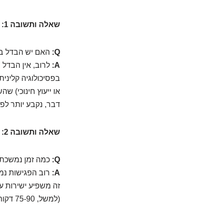
שאלה ותשובה 1:
Q:
האם יש הבדל במח
A:
לרוב, אין הבדל 
בפסיכולוגיה קליני
או ייעוץ חינוכי) 
דבר, נקבע יותר לפי
שאלה ותשובה 2:
Q:
כמה זמן נמשכת פ
A:
זה משפיע ישירות ע
(למשל, 75-90 דקות), ובהתאם גם מחירן גבוה יותר.