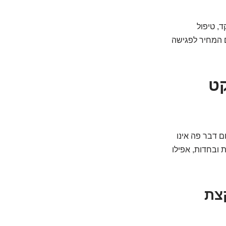
טיפול קוגניטיבי-התנהגותי (CBT) ממוקד, טיפול
יתים המחיר לפגישה
ט
ם דבר פה אינו
 ובחדות, אפילו
קצת