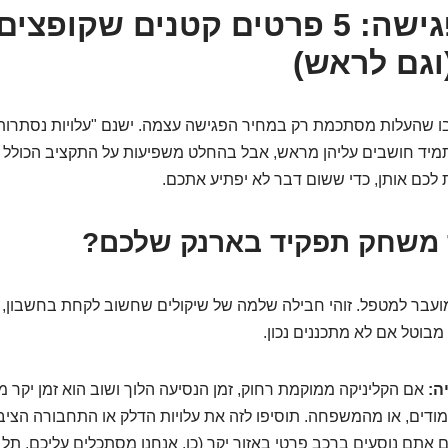
מעבר לפגישה: 5 פרטים קטנים שקופצ
וגם לראש)
 שהעלות מסתכמת רק במחיר הפגישה עצמה. ישנם "עלויות נסתרות" 
 תמיד חושבים עליהן מראש, אבל בהחלט משפיעות על התקציב הכולל ו
ת לכם אותן, כדי ששום דבר לא יפתיע אתכם.
 משחק תפקיד בארנק שלכם?
עבר למטפל. זוהי חבילה שלמה של שיקולים שחשוב לקחת בחשבון, ו
בוטל אם לא מתכננים נכון.
ה:
אם הקליניקה ממוקמת רחוק, זמן הנסיעה הלוך ושוב הוא זמן יקר מפ
ודים, או מהמשפחה. תוסיפו לזה את עלויות הדלק או התחבורה הציבו
ם אתם נוסעים ברכב פרטי באזור יקר (כן, אנחנו מסתכלים עליכם, תל א