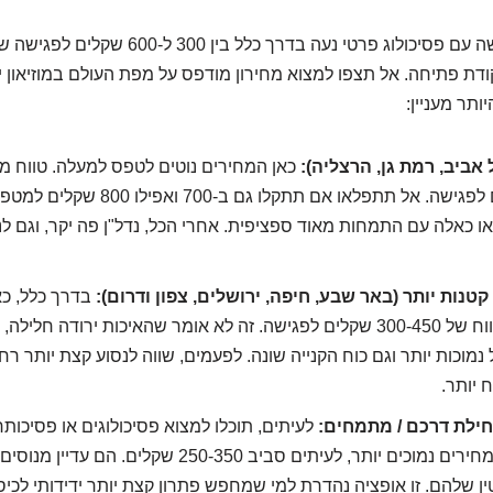
קודת פתיחה. אל תצפו למצוא מחירון מודפס על מפת העולם במוזיאון י
ותר מעניין:
אביב, רמת גן, הרצליה):
כאן המחירים נוטים לטפס למעלה. טווח ממ
450-600 שקלים לפגישה. אל תתפלאו אם תתקלו גם ב-700 ואפילו 00
ו כאלה עם התמחות מאוד ספציפית. אחרי הכל, נדל"ן פה יקר, וגם ל
קטנות יותר (באר שבע, חיפה, ירושלים, צפון ודרום):
בדרך כלל, כא
נמוכים יותר, בטווח של 300-450 שקלים לפגישה. זה לא אומר שהאיכות ירודה חל
נמוכות יותר וגם כוח הקנייה שונה. לפעמים, שווה לנסוע קצת יותר רח
 יותר.
חילת דרכם / מתמחים:
לעיתים, תוכלו למצוא פסיכולוגים או פסיכו
דרכם המציעים מחירים נמוכים יותר, לעיתים סביב 250-350 שק
ין שלהם. זו אופציה נהדרת למי שמחפש פתרון קצת יותר ידידותי לכיס