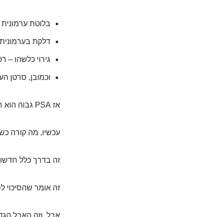
בלוטת ערמונית מוגדלת שפירה (BPH) – הסיבה 
דלקת בערמונית (פרו
גירוי כלשהו – ר
וכמובן, סרטן הע
אז PSA גבוה הוא רק
עכשיו, מה קורה כשה-PSA נמ
זה בדרך כלל חדשות
זה אומר שהסיכוי ל
אבל, וזה האבל הגד