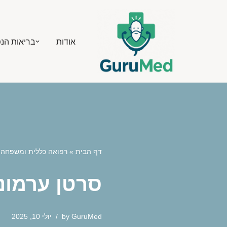
Skip
אודות
בריאות הנ
to
content
דף הבית
»
רפואה כללית ומשפחה
»
סרטן ערמונית עם PSA נמוך: האם ח
GuruMed
by
יולי 10, 2025