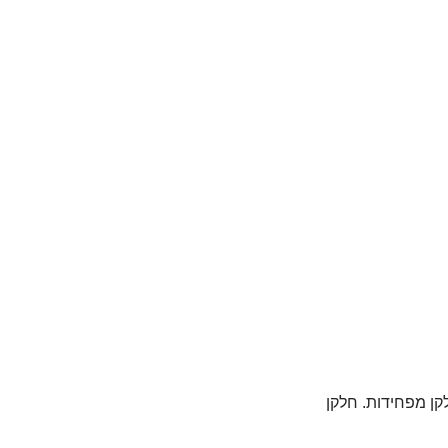
אות. חלקן מפחידות. חלקן