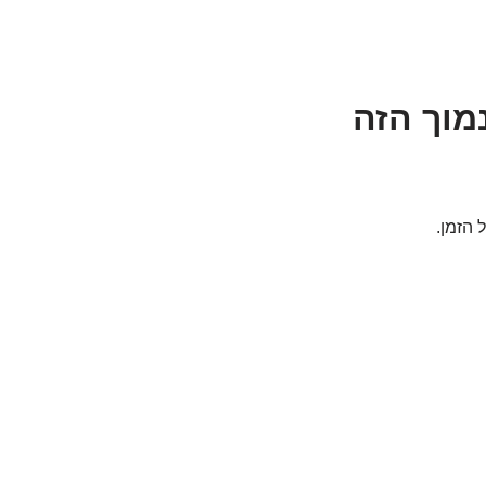
ול: מה הסיפור של ה-PSA הנמוך הזה