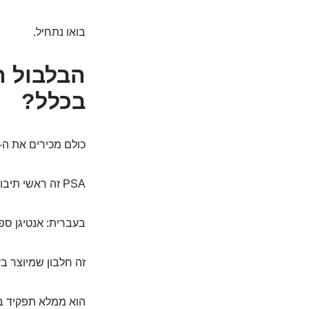
בואו נתחיל.
בכלל?
כולם מכירים את ה-PSA. זה כמו כוכב רוק בעולם בדיקות הדם של גברים. מדברים עליו כל הזמן
PSA זה ראשי תיבות של Prostate-Specific Antigen.
בעברית: אנטיגן ספצ
זה חלבון שמיוצר ב
הוא ממלא תפקיד בנו