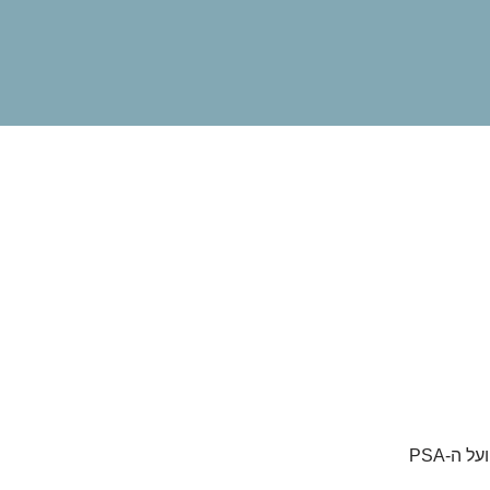
פתאום המספר הנמוך הזה מרגיש כמו פצצה מתקתקת. במיוחד כשמדברים על ערמונית ועל ה-PSA