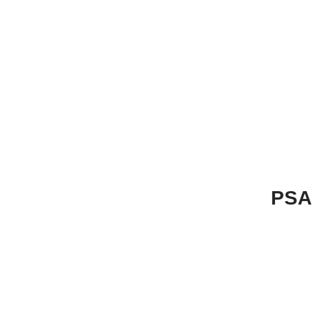
1. האם PSA גבוה תמיד אומר סרטן? ומה לגבי PSA